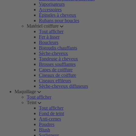
Vaporisateurs
Accessoires
Épingles à cheveux
Rubans pour boucles
Matériel coiffure
Tout afficher
Fer à lisser
Boucleurs
Bigoudis chauffants
Sèche-cheveux
Tondeuse à cheveux
Brosses soufflantes
Capes de coiffure
Ciseaux de coiffure
Ciseaux effileurs
Sèche-cheveux diffuseurs
Maquillage
Tout afficher
Teint
Tout afficher
Fond de teint
Anti-cernes
Poudres
Blush
Surligneur