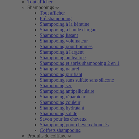
Tout afficher
Shampooings
Tout afficher
Pré-shampooing
Shampooing à la kératine
Shampooing à l'huile d'argan
Shampooing lissant
Shampooing volumateur
Shampooing pour hommes
Shampooing à l'argent
Shampooing au tea tree
Shampooing et après-shampooing 2 en 1
Shampooing naturel
Shampooing purifiant
Shampooing sans sulfate sans silicone
Shampooing sec
Shampooing antipelliculaire
Shampooing réparateur
Shampooing couleur
Shampooing hydratant
Shampooing solide
Savon pour les cheveux
Shampooing pour cheveux bouclés
Coffrets shampooing
Produits de coiffage