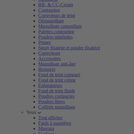
BB- & CC-Cream
Contouring
Correcteurs de teint
Démaquillant
Maquillage camouflant
Palettes contouring
Poudres minérales
Primer
Spray fixateur et poudre fixatrice
Correcteurs
Accessoires
Maquillage anti-âge
Bronzers
Fond de teint compact
Fond de teint crème
Enlumineurs
Fond de teint fluide
Poudres compactes
Poudres libres
Coffrets maquillage
Yeux
Tout afficher
Fards à paupières
Mascara
Eyeliner