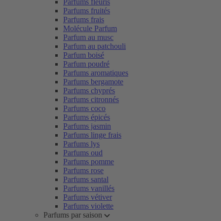
Parfums fleuris
Parfums fruités
Parfums frais
Molécule Parfum
Parfum au musc
Parfum au patchouli
Parfum boisé
Parfum poudré
Parfums aromatiques
Parfums bergamote
Parfums chyprés
Parfums citronnés
Parfums coco
Parfums épicés
Parfums jasmin
Parfums linge frais
Parfums lys
Parfums oud
Parfums pomme
Parfums rose
Parfums santal
Parfums vanillés
Parfums vétiver
Parfums violette
Parfums par saison