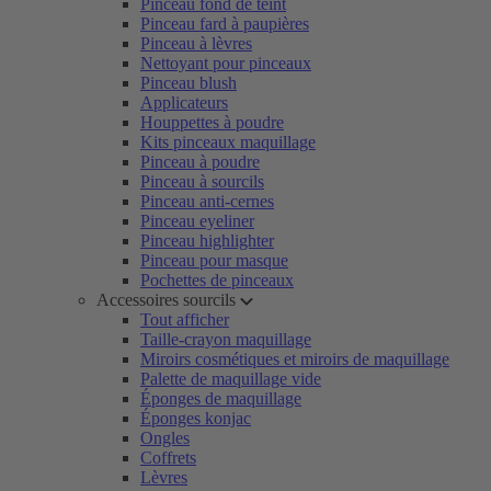
Pinceau fond de teint
Pinceau fard à paupières
Pinceau à lèvres
Nettoyant pour pinceaux
Pinceau blush
Applicateurs
Houppettes à poudre
Kits pinceaux maquillage
Pinceau à poudre
Pinceau à sourcils
Pinceau anti-cernes
Pinceau eyeliner
Pinceau highlighter
Pinceau pour masque
Pochettes de pinceaux
Accessoires sourcils
Tout afficher
Taille-crayon maquillage
Miroirs cosmétiques et miroirs de maquillage
Palette de maquillage vide
Éponges de maquillage
Éponges konjac
Ongles
Coffrets
Lèvres