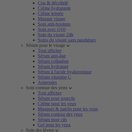
Cou & décolleté
Crème hydratante
Crème teintée
Masque visage
Soin anti-boutons
Soin avec Q10
Soin du visage 24h
Soins du visage sans parabènes
Sérum pour le visage
Tout afficher
Sérum anti-âge
Sérum collagène
Sérum hydratant
Sérum à l'acide hyaluronique
Sérum vitamine C
Ampoules
Soin contour des yeux
Tout afficher
Sérum pour sourcils
Crème pour les yeux
Masques & patchs pour les yeux
Sérum contour des yeux
Sérum pour cils
Gel pour les yeux
Soin des lèvres