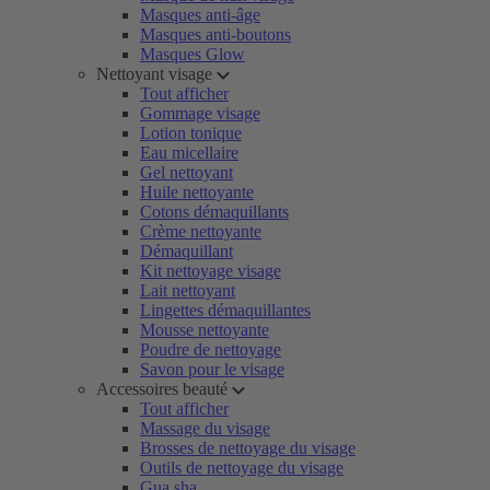
Masques anti-âge
Masques anti-boutons
Masques Glow
Nettoyant visage
Tout afficher
Gommage visage
Lotion tonique
Eau micellaire
Gel nettoyant
Huile nettoyante
Cotons démaquillants
Crème nettoyante
Démaquillant
Kit nettoyage visage
Lait nettoyant
Lingettes démaquillantes
Mousse nettoyante
Poudre de nettoyage
Savon pour le visage
Accessoires beauté
Tout afficher
Massage du visage
Brosses de nettoyage du visage
Outils de nettoyage du visage
Gua sha