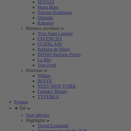
SENSAI
Hugo Boss
Narciso Rodriguez
Shiseido
Rabanne
Marques premium
Yves Saint Laurent
GIVENCHY
GUERLAIN
Parfums de Marly
INITIO Parfums Privés
La Mer
Tom Ford
Nouveau
Widian
IRÄYE
NEST NEW YORK
Farmacy Beauty
TYPEBEA
Promos
☀️ Été
Tout afficher
Highlights
Travel Essentials
Tendances beauté été 2026