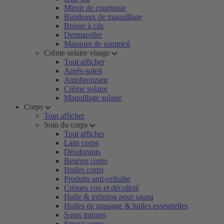
Miroir de courtoisie
Bandeaux de maquillage
Brosse à cils
Dermaroller
Masques de sommeil
Crème solaire visage
Tout afficher
Après-soleil
Autobronzant
Crème solaire
Maquillage solaire
Corps
Tout afficher
Soin du corps
Tout afficher
Laits corps
Déodorants
Beurres corps
Huiles corps
Produits anti-cellulite
Crèmes cou et décolleté
Huile & infusion pour sauna
Huiles de massage & huiles essentielles
Soins intimes
Sprays corps