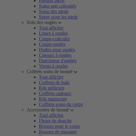
Peeling pieds
Soins anti callosités
Soins des pieds
Spray pour les pieds
Soin des ongles
Tout afficher
Limes à ongles
Coupe-cuticules
Coupe-ongles
Huiles pour ongles
Ciseaux à ongles
Durcisseur d'ongles
Vernis à ongles
Coffrets soins de beauté
Tout afficher
Coffrets de bain
Kits pédicure
Coffrets cadeaux
Kits manucure
Coffrets soins du corps
Accessoires de beauté
Tout afficher
Fleurs de douche
Brosses pour le corps
Brosses de massage