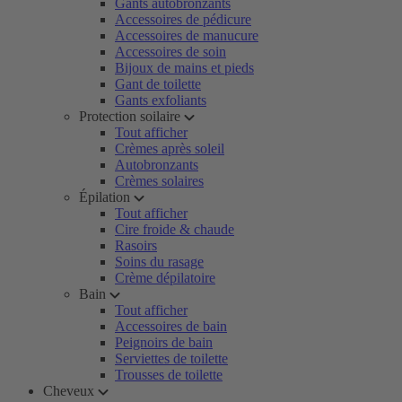
Gants autobronzants
Accessoires de pédicure
Accessoires de manucure
Accessoires de soin
Bijoux de mains et pieds
Gant de toilette
Gants exfoliants
Protection soilaire
Tout afficher
Crèmes après soleil
Autobronzants
Crèmes solaires
Épilation
Tout afficher
Cire froide & chaude
Rasoirs
Soins du rasage
Crème dépilatoire
Bain
Tout afficher
Accessoires de bain
Peignoirs de bain
Serviettes de toilette
Trousses de toilette
Cheveux