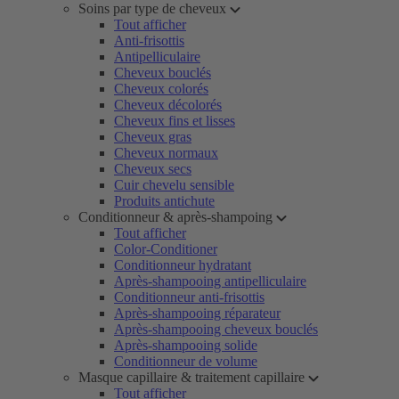
Soins par type de cheveux
Tout afficher
Anti-frisottis
Antipelliculaire
Cheveux bouclés
Cheveux colorés
Cheveux décolorés
Cheveux fins et lisses
Cheveux gras
Cheveux normaux
Cheveux secs
Cuir chevelu sensible
Produits antichute
Conditionneur & après-shampoing
Tout afficher
Color-Conditioner
Conditionneur hydratant
Après-shampooing antipelliculaire
Conditionneur anti-frisottis
Après-shampooing réparateur
Après-shampooing cheveux bouclés
Après-shampooing solide
Conditionneur de volume
Masque capillaire & traitement capillaire
Tout afficher