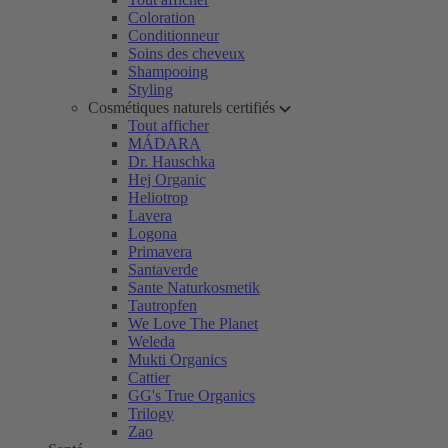
Coloration
Conditionneur
Soins des cheveux
Shampooing
Styling
Cosmétiques naturels certifiés
Tout afficher
MÁDARA
Dr. Hauschka
Hej Organic
Heliotrop
Lavera
Logona
Primavera
Santaverde
Sante Naturkosmetik
Tautropfen
We Love The Planet
Weleda
Mukti Organics
Cattier
GG's True Organics
Trilogy
Zao