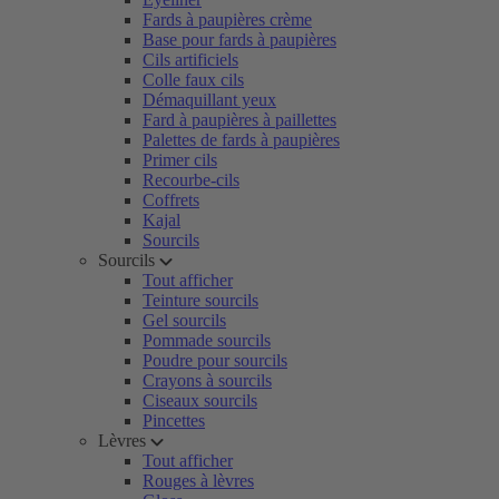
Fards à paupières crème
Base pour fards à paupières
Cils artificiels
Colle faux cils
Démaquillant yeux
Fard à paupières à paillettes
Palettes de fards à paupières
Primer cils
Recourbe-cils
Coffrets
Kajal
Sourcils
Sourcils
Tout afficher
Teinture sourcils
Gel sourcils
Pommade sourcils
Poudre pour sourcils
Crayons à sourcils
Ciseaux sourcils
Pincettes
Lèvres
Tout afficher
Rouges à lèvres