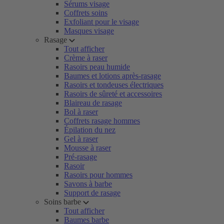
Sérums visage
Coffrets soins
Exfoliant pour le visage
Masques visage
Rasage
Tout afficher
Crème à raser
Rasoirs peau humide
Baumes et lotions après-rasage
Rasoirs et tondeuses électriques
Rasoirs de sûreté et accessoires
Blaireau de rasage
Bol à raser
Coffrets rasage hommes
Épilation du nez
Gel à raser
Mousse à raser
Pré-rasage
Rasoir
Rasoirs pour hommes
Savons à barbe
Support de rasage
Soins barbe
Tout afficher
Baumes barbe