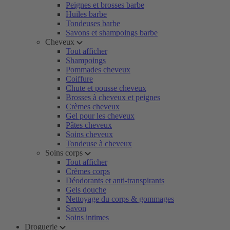
Peignes et brosses barbe
Huiles barbe
Tondeuses barbe
Savons et shampoings barbe
Cheveux
Tout afficher
Shampoings
Pommades cheveux
Coiffure
Chute et pousse cheveux
Brosses à cheveux et peignes
Crèmes cheveux
Gel pour les cheveux
Pâtes cheveux
Soins cheveux
Tondeuse à cheveux
Soins corps
Tout afficher
Crèmes corps
Déodorants et anti-transpirants
Gels douche
Nettoyage du corps & gommages
Savon
Soins intimes
Droguerie