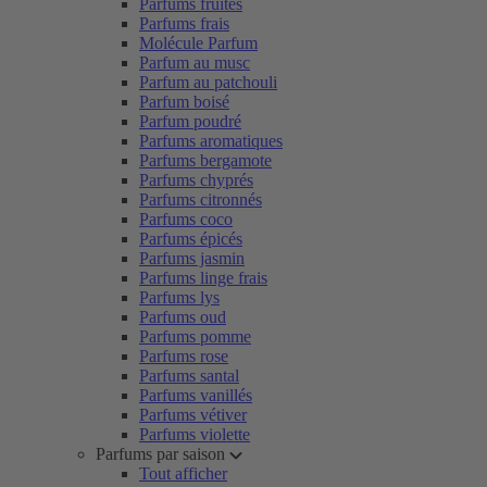
Parfums fruités
Parfums frais
Molécule Parfum
Parfum au musc
Parfum au patchouli
Parfum boisé
Parfum poudré
Parfums aromatiques
Parfums bergamote
Parfums chyprés
Parfums citronnés
Parfums coco
Parfums épicés
Parfums jasmin
Parfums linge frais
Parfums lys
Parfums oud
Parfums pomme
Parfums rose
Parfums santal
Parfums vanillés
Parfums vétiver
Parfums violette
Parfums par saison
Tout afficher