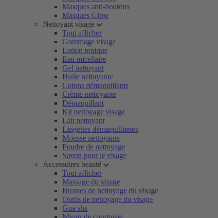
Masques anti-boutons
Masques Glow
Nettoyant visage
Tout afficher
Gommage visage
Lotion tonique
Eau micellaire
Gel nettoyant
Huile nettoyante
Cotons démaquillants
Crème nettoyante
Démaquillant
Kit nettoyage visage
Lait nettoyant
Lingettes démaquillantes
Mousse nettoyante
Poudre de nettoyage
Savon pour le visage
Accessoires beauté
Tout afficher
Massage du visage
Brosses de nettoyage du visage
Outils de nettoyage du visage
Gua sha
Miroir de courtoisie