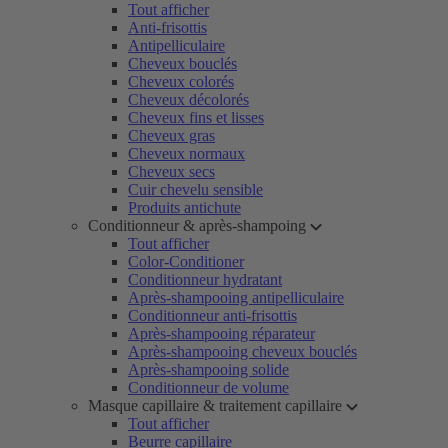
Tout afficher
Anti-frisottis
Antipelliculaire
Cheveux bouclés
Cheveux colorés
Cheveux décolorés
Cheveux fins et lisses
Cheveux gras
Cheveux normaux
Cheveux secs
Cuir chevelu sensible
Produits antichute
Conditionneur & après-shampoing
Tout afficher
Color-Conditioner
Conditionneur hydratant
Après-shampooing antipelliculaire
Conditionneur anti-frisottis
Après-shampooing réparateur
Après-shampooing cheveux bouclés
Après-shampooing solide
Conditionneur de volume
Masque capillaire & traitement capillaire
Tout afficher
Beurre capillaire