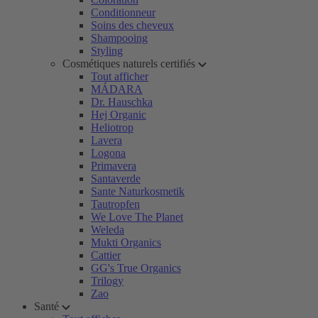
Conditionneur
Soins des cheveux
Shampooing
Styling
Cosmétiques naturels certifiés
Tout afficher
MÁDARA
Dr. Hauschka
Hej Organic
Heliotrop
Lavera
Logona
Primavera
Santaverde
Sante Naturkosmetik
Tautropfen
We Love The Planet
Weleda
Mukti Organics
Cattier
GG's True Organics
Trilogy
Zao
Santé