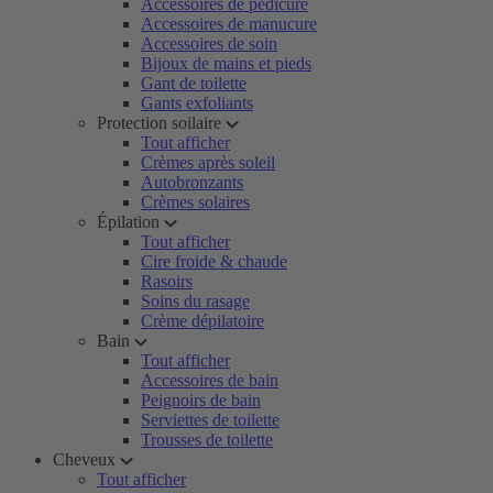
Accessoires de pédicure
Accessoires de manucure
Accessoires de soin
Bijoux de mains et pieds
Gant de toilette
Gants exfoliants
Protection soilaire
Tout afficher
Crèmes après soleil
Autobronzants
Crèmes solaires
Épilation
Tout afficher
Cire froide & chaude
Rasoirs
Soins du rasage
Crème dépilatoire
Bain
Tout afficher
Accessoires de bain
Peignoirs de bain
Serviettes de toilette
Trousses de toilette
Cheveux
Tout afficher