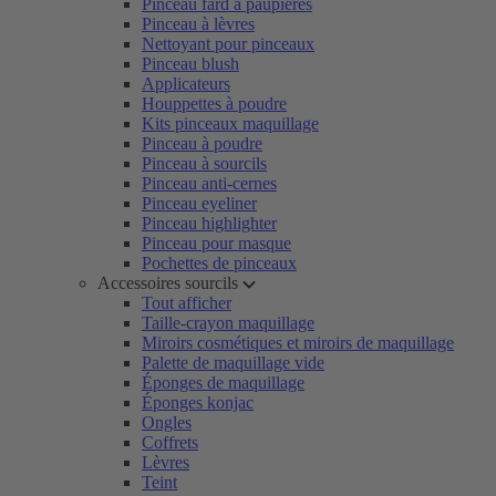
Pinceau fard à paupières
Pinceau à lèvres
Nettoyant pour pinceaux
Pinceau blush
Applicateurs
Houppettes à poudre
Kits pinceaux maquillage
Pinceau à poudre
Pinceau à sourcils
Pinceau anti-cernes
Pinceau eyeliner
Pinceau highlighter
Pinceau pour masque
Pochettes de pinceaux
Accessoires sourcils
Tout afficher
Taille-crayon maquillage
Miroirs cosmétiques et miroirs de maquillage
Palette de maquillage vide
Éponges de maquillage
Éponges konjac
Ongles
Coffrets
Lèvres
Teint