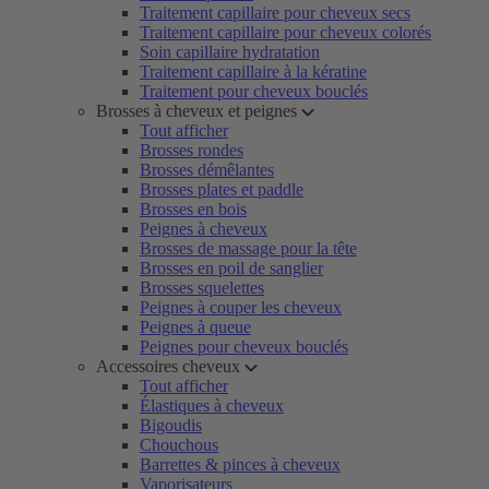
Traitement capillaire pour cheveux secs
Traitement capillaire pour cheveux colorés
Soin capillaire hydratation
Traitement capillaire à la kératine
Traitement pour cheveux bouclés
Brosses à cheveux et peignes
Tout afficher
Brosses rondes
Brosses démêlantes
Brosses plates et paddle
Brosses en bois
Peignes à cheveux
Brosses de massage pour la tête
Brosses en poil de sanglier
Brosses squelettes
Peignes à couper les cheveux
Peignes à queue
Peignes pour cheveux bouclés
Accessoires cheveux
Tout afficher
Élastiques à cheveux
Bigoudis
Chouchous
Barrettes & pinces à cheveux
Vaporisateurs