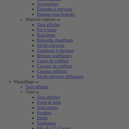
Accessoires
Épingles à cheveux
Rubans pour boucles
Matériel coiffure
Tout afficher
Fer à lisser
Boucleurs
Bigoudis chauffants
Sèche-cheveux
Tondeuse à cheveux
Brosses soufflantes
Capes de coiffure
Ciseaux de coiffure
Ciseaux effileurs
Sèche-cheveux diffuseurs
Maquillage
Tout afficher
Teint
Tout afficher
Fond de teint
Anti-cernes
Poudres
Blush
Surligneur
BB- & CC-Cream