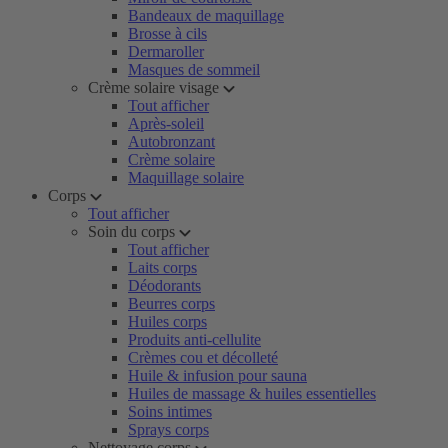
Bandeaux de maquillage
Brosse à cils
Dermaroller
Masques de sommeil
Crème solaire visage
Tout afficher
Après-soleil
Autobronzant
Crème solaire
Maquillage solaire
Corps
Tout afficher
Soin du corps
Tout afficher
Laits corps
Déodorants
Beurres corps
Huiles corps
Produits anti-cellulite
Crèmes cou et décolleté
Huile & infusion pour sauna
Huiles de massage & huiles essentielles
Soins intimes
Sprays corps
Nettoyage corps