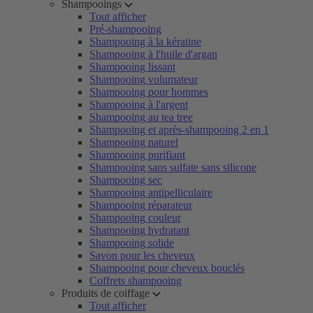
Shampooings
Tout afficher
Pré-shampooing
Shampooing à la kératine
Shampooing à l'huile d'argan
Shampooing lissant
Shampooing volumateur
Shampooing pour hommes
Shampooing à l'argent
Shampooing au tea tree
Shampooing et après-shampooing 2 en 1
Shampooing naturel
Shampooing purifiant
Shampooing sans sulfate sans silicone
Shampooing sec
Shampooing antipelliculaire
Shampooing réparateur
Shampooing couleur
Shampooing hydratant
Shampooing solide
Savon pour les cheveux
Shampooing pour cheveux bouclés
Coffrets shampooing
Produits de coiffage
Tout afficher