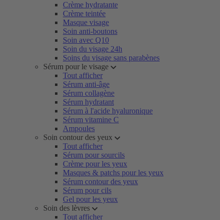
Crème hydratante
Crème teintée
Masque visage
Soin anti-boutons
Soin avec Q10
Soin du visage 24h
Soins du visage sans parabènes
Sérum pour le visage
Tout afficher
Sérum anti-âge
Sérum collagène
Sérum hydratant
Sérum à l'acide hyaluronique
Sérum vitamine C
Ampoules
Soin contour des yeux
Tout afficher
Sérum pour sourcils
Crème pour les yeux
Masques & patchs pour les yeux
Sérum contour des yeux
Sérum pour cils
Gel pour les yeux
Soin des lèvres
Tout afficher