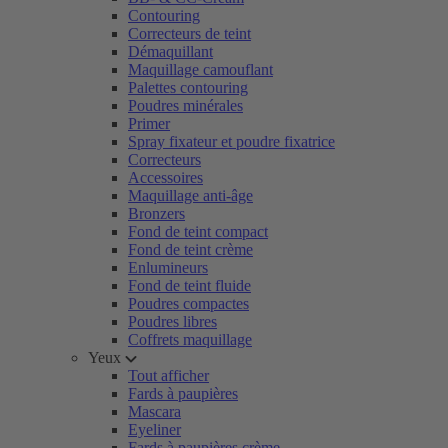
Contouring
Correcteurs de teint
Démaquillant
Maquillage camouflant
Palettes contouring
Poudres minérales
Primer
Spray fixateur et poudre fixatrice
Correcteurs
Accessoires
Maquillage anti-âge
Bronzers
Fond de teint compact
Fond de teint crème
Enlumineurs
Fond de teint fluide
Poudres compactes
Poudres libres
Coffrets maquillage
Yeux
Tout afficher
Fards à paupières
Mascara
Eyeliner
Fards à paupières crème