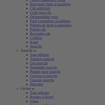
Base pour fards à paupières
Cils artificiels
Colle faux cils
Démaquillant yeux
Fard à paupières à paillettes
Palettes de fards à paupières
Primer cils
Recourbe-cils
Coffrets
Kajal
Sourcils
Sourcils
Tout afficher
Teinture sourcils
Gel sourcils
Pommade sourcils
Poudre pour sourcils
Crayons à sourcils
Ciseaux sourcils
Pincettes
Lèvres
Tout afficher
Rouges à lèvres
Gloss