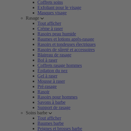
Coffrets soins
Exfoliant pour le visage
Masques visage
Rasage
Tout afficher
Crème à raser
Rasoirs peau humide
Baumes et lotions après-rasage
Rasoirs et tondeuses électriques
Rasoirs de sûreté et accessoires
Blaireau de rasage
Bol à raser
Coffrets rasage hommes
Épilation du nez
Gel à raser
Mousse à raser
Pré-rasage
Rasoir
Rasoirs pour hommes
Savons à barbe
Support de rasage
Soins barbe
Tout afficher
Baumes barbe
Peignes et brosses barbe