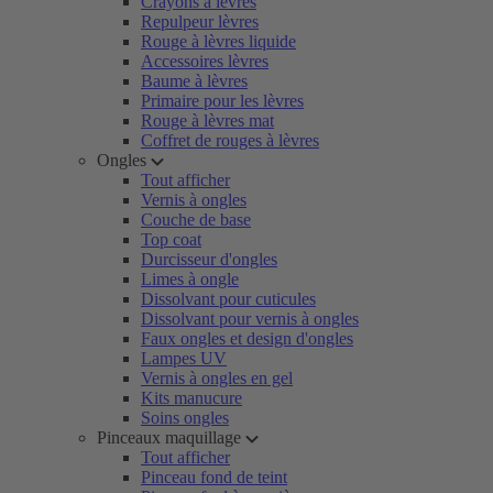
Crayons à lèvres
Repulpeur lèvres
Rouge à lèvres liquide
Accessoires lèvres
Baume à lèvres
Primaire pour les lèvres
Rouge à lèvres mat
Coffret de rouges à lèvres
Ongles
Tout afficher
Vernis à ongles
Couche de base
Top coat
Durcisseur d'ongles
Limes à ongle
Dissolvant pour cuticules
Dissolvant pour vernis à ongles
Faux ongles et design d'ongles
Lampes UV
Vernis à ongles en gel
Kits manucure
Soins ongles
Pinceaux maquillage
Tout afficher
Pinceau fond de teint