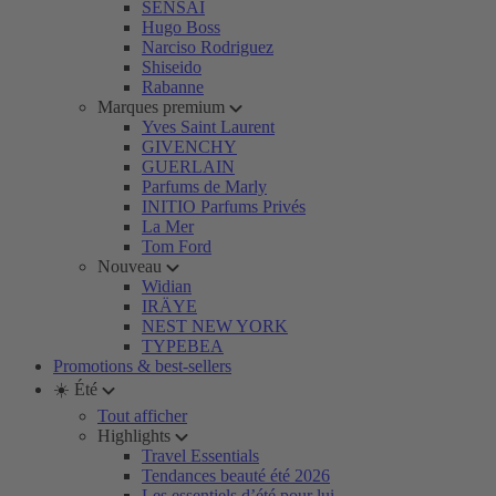
SENSAI
Hugo Boss
Narciso Rodriguez
Shiseido
Rabanne
Marques premium
Yves Saint Laurent
GIVENCHY
GUERLAIN
Parfums de Marly
INITIO Parfums Privés
La Mer
Tom Ford
Nouveau
Widian
IRÄYE
NEST NEW YORK
TYPEBEA
Promotions & best-sellers
☀️ Été
Tout afficher
Highlights
Travel Essentials
Tendances beauté été 2026
Les essentiels d’été pour lui