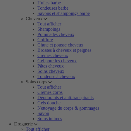
Huiles barbe
Tondeuses barbe
Savons et shampoings barbe
Cheveux
Tout afficher
Shampoings
Pommades cheveux
Coiffure
Chute et pousse cheveux
Brosses à cheveux et peignes
Crèmes cheveux
Gel pour les cheveux
Pâtes cheveux
Soins cheveux
Tondeuse à cheveux
Soins corps
Tout afficher
Crèmes corps
Déodorants et anti-transpirants
Gels douche
Nettoyage du corps & gommages
Savon
Soins intimes
Droguerie
Tout afficher