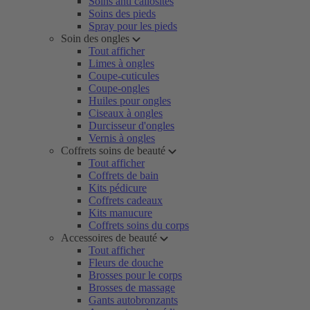
Soins anti callosités
Soins des pieds
Spray pour les pieds
Soin des ongles
Tout afficher
Limes à ongles
Coupe-cuticules
Coupe-ongles
Huiles pour ongles
Ciseaux à ongles
Durcisseur d'ongles
Vernis à ongles
Coffrets soins de beauté
Tout afficher
Coffrets de bain
Kits pédicure
Coffrets cadeaux
Kits manucure
Coffrets soins du corps
Accessoires de beauté
Tout afficher
Fleurs de douche
Brosses pour le corps
Brosses de massage
Gants autobronzants