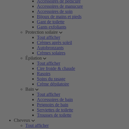
Accessoires de pédicure
Accessoires de manucure
Accessoires de soin
Bijoux de mains et pieds
Gant de toilette
Gants exfoliants
Protection soilaire
Tout afficher
Crèmes après soleil
Autobronzants
Crèmes solaires
Épilation
Tout afficher
Cire froide & chaude
Rasoirs
Soins du rasage
Crème dépilatoire
Bain
Tout afficher
Accessoires de bain
Peignoirs de bain
Serviettes de toilette
Trousses de toilette
Cheveux
Tout afficher