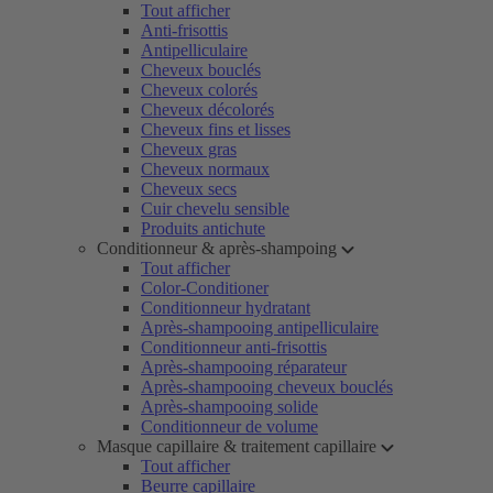
Tout afficher
Anti-frisottis
Antipelliculaire
Cheveux bouclés
Cheveux colorés
Cheveux décolorés
Cheveux fins et lisses
Cheveux gras
Cheveux normaux
Cheveux secs
Cuir chevelu sensible
Produits antichute
Conditionneur & après-shampoing
Tout afficher
Color-Conditioner
Conditionneur hydratant
Après-shampooing antipelliculaire
Conditionneur anti-frisottis
Après-shampooing réparateur
Après-shampooing cheveux bouclés
Après-shampooing solide
Conditionneur de volume
Masque capillaire & traitement capillaire
Tout afficher
Beurre capillaire