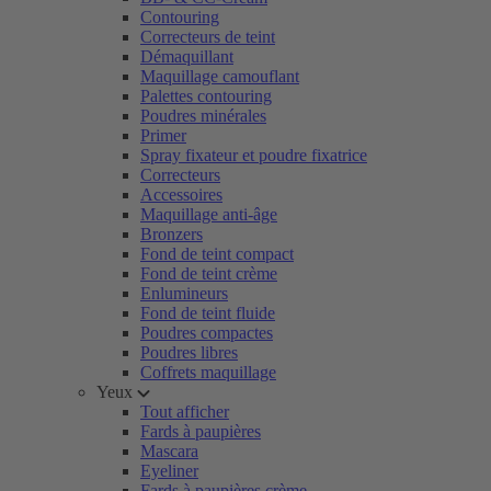
Contouring
Correcteurs de teint
Démaquillant
Maquillage camouflant
Palettes contouring
Poudres minérales
Primer
Spray fixateur et poudre fixatrice
Correcteurs
Accessoires
Maquillage anti-âge
Bronzers
Fond de teint compact
Fond de teint crème
Enlumineurs
Fond de teint fluide
Poudres compactes
Poudres libres
Coffrets maquillage
Yeux
Tout afficher
Fards à paupières
Mascara
Eyeliner
Fards à paupières crème