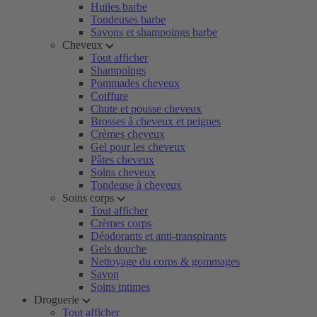
Huiles barbe
Tondeuses barbe
Savons et shampoings barbe
Cheveux
Tout afficher
Shampoings
Pommades cheveux
Coiffure
Chute et pousse cheveux
Brosses à cheveux et peignes
Crèmes cheveux
Gel pour les cheveux
Pâtes cheveux
Soins cheveux
Tondeuse à cheveux
Soins corps
Tout afficher
Crèmes corps
Déodorants et anti-transpirants
Gels douche
Nettoyage du corps & gommages
Savon
Soins intimes
Droguerie
Tout afficher