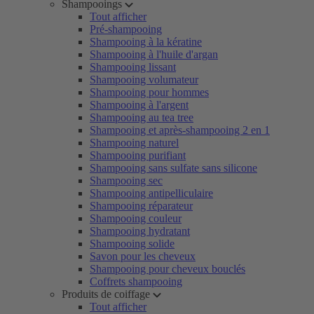
Shampooings
Tout afficher
Pré-shampooing
Shampooing à la kératine
Shampooing à l'huile d'argan
Shampooing lissant
Shampooing volumateur
Shampooing pour hommes
Shampooing à l'argent
Shampooing au tea tree
Shampooing et après-shampooing 2 en 1
Shampooing naturel
Shampooing purifiant
Shampooing sans sulfate sans silicone
Shampooing sec
Shampooing antipelliculaire
Shampooing réparateur
Shampooing couleur
Shampooing hydratant
Shampooing solide
Savon pour les cheveux
Shampooing pour cheveux bouclés
Coffrets shampooing
Produits de coiffage
Tout afficher