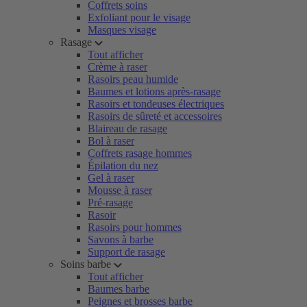
Coffrets soins
Exfoliant pour le visage
Masques visage
Rasage
Tout afficher
Crème à raser
Rasoirs peau humide
Baumes et lotions après-rasage
Rasoirs et tondeuses électriques
Rasoirs de sûreté et accessoires
Blaireau de rasage
Bol à raser
Coffrets rasage hommes
Épilation du nez
Gel à raser
Mousse à raser
Pré-rasage
Rasoir
Rasoirs pour hommes
Savons à barbe
Support de rasage
Soins barbe
Tout afficher
Baumes barbe
Peignes et brosses barbe