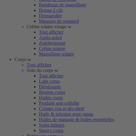
Bandeaux de maquillage
Brosse à cils
Dermaroller
Masques de sommeil
Crème solaire visage
Tout afficher
Après-soleil
Autobronzant
Crème solaire
Maquillage solaire
Corps
Tout afficher
Soin du corps
Tout afficher
Laits corps
Déodorants
Beurres corps
Huiles corps
Produits anti-cellulite
Crèmes cou et décolleté
Huile & infusion pour sauna
Huiles de massage & huiles essentielles
Soins intimes
Sprays corps
Nettoyage corps