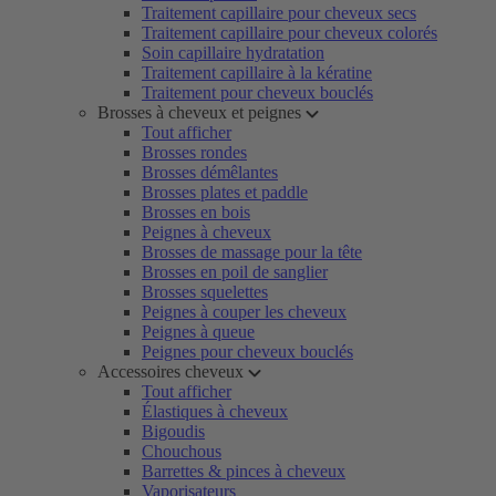
Traitement capillaire pour cheveux secs
Traitement capillaire pour cheveux colorés
Soin capillaire hydratation
Traitement capillaire à la kératine
Traitement pour cheveux bouclés
Brosses à cheveux et peignes
Tout afficher
Brosses rondes
Brosses démêlantes
Brosses plates et paddle
Brosses en bois
Peignes à cheveux
Brosses de massage pour la tête
Brosses en poil de sanglier
Brosses squelettes
Peignes à couper les cheveux
Peignes à queue
Peignes pour cheveux bouclés
Accessoires cheveux
Tout afficher
Élastiques à cheveux
Bigoudis
Chouchous
Barrettes & pinces à cheveux
Vaporisateurs