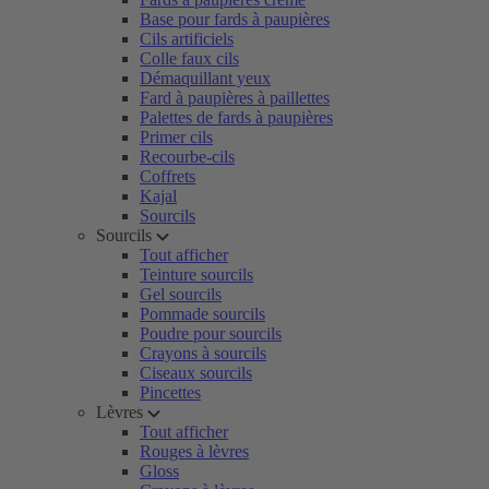
Base pour fards à paupières
Cils artificiels
Colle faux cils
Démaquillant yeux
Fard à paupières à paillettes
Palettes de fards à paupières
Primer cils
Recourbe-cils
Coffrets
Kajal
Sourcils
Sourcils
Tout afficher
Teinture sourcils
Gel sourcils
Pommade sourcils
Poudre pour sourcils
Crayons à sourcils
Ciseaux sourcils
Pincettes
Lèvres
Tout afficher
Rouges à lèvres
Gloss