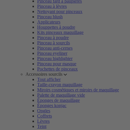
Pinceau fard à paupières
Pinceau à lèvres
Nettoyant pour pinceaux
Pinceau blush
Applicateurs
Houppettes à poudre
Kits pinceaux maquillage
Pinceau à poudre
Pinceau à sourcils
Pinceau anti-cernes
Pinceau eyeliner
Pinceau highlighter
Pinceau pour masque
Pochettes de pinceaux
Accessoires sourcils
Tout afficher
Taille-crayon maquillage
Miroirs cosmétiques et miroirs de maquillage
Palette de maquillage vide
Éponges de maquillage
Éponges konjac
Ongles
Coffrets
Lèvres
Teint