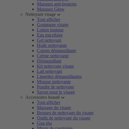
Masques anti-boutons
Masques Glow
Nettoyant visage
Tout afficher
Gommage visage
Lotion tonique
Eau micellaire
Gel nettoyant
Huile nettoyante
Cotons démaquillants
Crème nettoyante
Démaquillant
Kit nettoyage visage
Lait nettoyant
Lingettes démaquillantes
Mousse nettoyante
Poudre de nettoyage
Savon pour le visage
Accessoires beauté
Tout afficher
Massage du visage
Brosses de nettoyage du visage
Outils de nettoyage du visage
Gua sha
Miroir de courtoisie