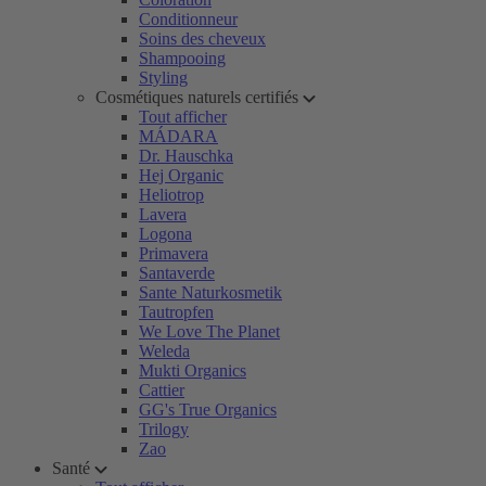
Conditionneur
Soins des cheveux
Shampooing
Styling
Cosmétiques naturels certifiés
Tout afficher
MÁDARA
Dr. Hauschka
Hej Organic
Heliotrop
Lavera
Logona
Primavera
Santaverde
Sante Naturkosmetik
Tautropfen
We Love The Planet
Weleda
Mukti Organics
Cattier
GG's True Organics
Trilogy
Zao
Santé