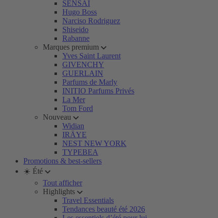
SENSAI
Hugo Boss
Narciso Rodriguez
Shiseido
Rabanne
Marques premium
Yves Saint Laurent
GIVENCHY
GUERLAIN
Parfums de Marly
INITIO Parfums Privés
La Mer
Tom Ford
Nouveau
Widian
IRÄYE
NEST NEW YORK
TYPEBEA
Promotions & best-sellers
☀️ Été
Tout afficher
Highlights
Travel Essentials
Tendances beauté été 2026
Les essentiels d’été pour lui