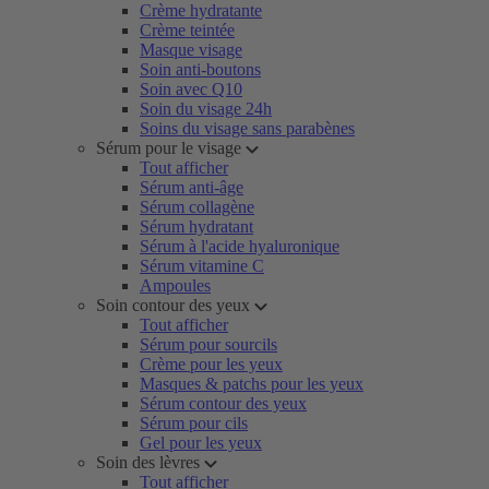
Crème hydratante
Crème teintée
Masque visage
Soin anti-boutons
Soin avec Q10
Soin du visage 24h
Soins du visage sans parabènes
Sérum pour le visage
Tout afficher
Sérum anti-âge
Sérum collagène
Sérum hydratant
Sérum à l'acide hyaluronique
Sérum vitamine C
Ampoules
Soin contour des yeux
Tout afficher
Sérum pour sourcils
Crème pour les yeux
Masques & patchs pour les yeux
Sérum contour des yeux
Sérum pour cils
Gel pour les yeux
Soin des lèvres
Tout afficher