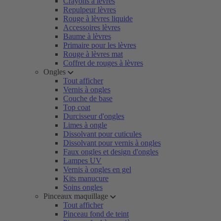
Crayons à lèvres
Repulpeur lèvres
Rouge à lèvres liquide
Accessoires lèvres
Baume à lèvres
Primaire pour les lèvres
Rouge à lèvres mat
Coffret de rouges à lèvres
Ongles
Tout afficher
Vernis à ongles
Couche de base
Top coat
Durcisseur d'ongles
Limes à ongle
Dissolvant pour cuticules
Dissolvant pour vernis à ongles
Faux ongles et design d'ongles
Lampes UV
Vernis à ongles en gel
Kits manucure
Soins ongles
Pinceaux maquillage
Tout afficher
Pinceau fond de teint