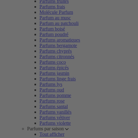
Parfums fruités
Parfums frais
Molécule Parfum
Parfum au musc
Parfum au patchouli
Parfum boisé
Parfum poudré
Parfums aromatiques
Parfums bergamote
Parfums chyprés
Parfums citronnés
Parfums coco
Parfums épicés
Parfums jasmin
Parfums linge frais
Parfums lys
Parfums oud
Parfums pomme
Parfums rose
Parfums santal
Parfums vanillés
Parfums vétiver
Parfums violette
Parfums par saison
Tout afficher