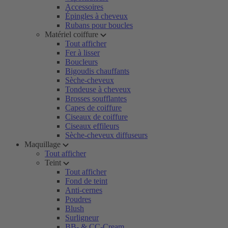
Accessoires
Épingles à cheveux
Rubans pour boucles
Matériel coiffure
Tout afficher
Fer à lisser
Boucleurs
Bigoudis chauffants
Sèche-cheveux
Tondeuse à cheveux
Brosses soufflantes
Capes de coiffure
Ciseaux de coiffure
Ciseaux effileurs
Sèche-cheveux diffuseurs
Maquillage
Tout afficher
Teint
Tout afficher
Fond de teint
Anti-cernes
Poudres
Blush
Surligneur
BB- & CC-Cream