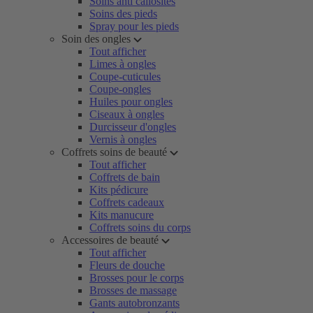
Soins anti callosités
Soins des pieds
Spray pour les pieds
Soin des ongles
Tout afficher
Limes à ongles
Coupe-cuticules
Coupe-ongles
Huiles pour ongles
Ciseaux à ongles
Durcisseur d'ongles
Vernis à ongles
Coffrets soins de beauté
Tout afficher
Coffrets de bain
Kits pédicure
Coffrets cadeaux
Kits manucure
Coffrets soins du corps
Accessoires de beauté
Tout afficher
Fleurs de douche
Brosses pour le corps
Brosses de massage
Gants autobronzants