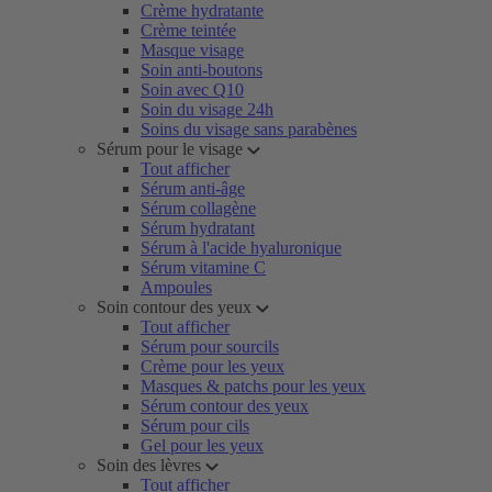
Crème hydratante
Crème teintée
Masque visage
Soin anti-boutons
Soin avec Q10
Soin du visage 24h
Soins du visage sans parabènes
Sérum pour le visage
Tout afficher
Sérum anti-âge
Sérum collagène
Sérum hydratant
Sérum à l'acide hyaluronique
Sérum vitamine C
Ampoules
Soin contour des yeux
Tout afficher
Sérum pour sourcils
Crème pour les yeux
Masques & patchs pour les yeux
Sérum contour des yeux
Sérum pour cils
Gel pour les yeux
Soin des lèvres
Tout afficher