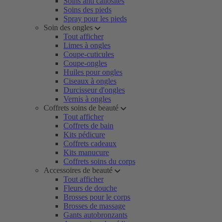
Soins anti callosités
Soins des pieds
Spray pour les pieds
Soin des ongles
Tout afficher
Limes à ongles
Coupe-cuticules
Coupe-ongles
Huiles pour ongles
Ciseaux à ongles
Durcisseur d'ongles
Vernis à ongles
Coffrets soins de beauté
Tout afficher
Coffrets de bain
Kits pédicure
Coffrets cadeaux
Kits manucure
Coffrets soins du corps
Accessoires de beauté
Tout afficher
Fleurs de douche
Brosses pour le corps
Brosses de massage
Gants autobronzants