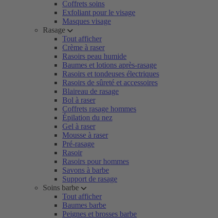
Coffrets soins
Exfoliant pour le visage
Masques visage
Rasage
Tout afficher
Crème à raser
Rasoirs peau humide
Baumes et lotions après-rasage
Rasoirs et tondeuses électriques
Rasoirs de sûreté et accessoires
Blaireau de rasage
Bol à raser
Coffrets rasage hommes
Épilation du nez
Gel à raser
Mousse à raser
Pré-rasage
Rasoir
Rasoirs pour hommes
Savons à barbe
Support de rasage
Soins barbe
Tout afficher
Baumes barbe
Peignes et brosses barbe