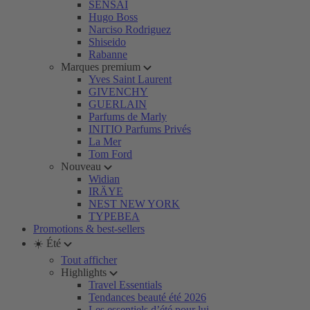
SENSAI
Hugo Boss
Narciso Rodriguez
Shiseido
Rabanne
Marques premium
Yves Saint Laurent
GIVENCHY
GUERLAIN
Parfums de Marly
INITIO Parfums Privés
La Mer
Tom Ford
Nouveau
Widian
IRÄYE
NEST NEW YORK
TYPEBEA
Promotions & best-sellers
☀️ Été
Tout afficher
Highlights
Travel Essentials
Tendances beauté été 2026
Les essentiels d’été pour lui