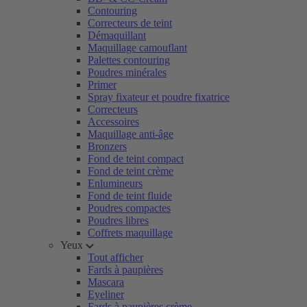
Contouring
Correcteurs de teint
Démaquillant
Maquillage camouflant
Palettes contouring
Poudres minérales
Primer
Spray fixateur et poudre fixatrice
Correcteurs
Accessoires
Maquillage anti-âge
Bronzers
Fond de teint compact
Fond de teint crème
Enlumineurs
Fond de teint fluide
Poudres compactes
Poudres libres
Coffrets maquillage
Yeux
Tout afficher
Fards à paupières
Mascara
Eyeliner
Fards à paupières crème