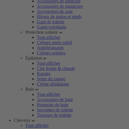
Accessoires de pédicure
Accessoires de manucure
Accessoires de soin
Bijoux de mains et pieds
Gant de toilette
Gants exfoliants
Protection soilaire
Tout afficher
Crèmes après soleil
Autobronzants
Crèmes solaires
Épilation
Tout afficher
Cire froide & chaude
Rasoirs
Soins du rasage
Crème dépilatoire
Bain
Tout afficher
Accessoires de bain
Peignoirs de bain
Serviettes de toilette
Trousses de toilette
Cheveux
Tout afficher