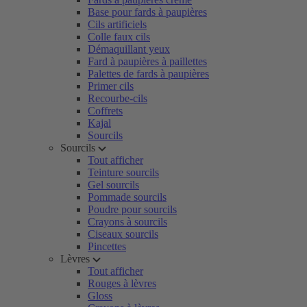
Base pour fards à paupières
Cils artificiels
Colle faux cils
Démaquillant yeux
Fard à paupières à paillettes
Palettes de fards à paupières
Primer cils
Recourbe-cils
Coffrets
Kajal
Sourcils
Sourcils
Tout afficher
Teinture sourcils
Gel sourcils
Pommade sourcils
Poudre pour sourcils
Crayons à sourcils
Ciseaux sourcils
Pincettes
Lèvres
Tout afficher
Rouges à lèvres
Gloss