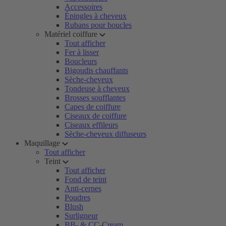
Accessoires
Épingles à cheveux
Rubans pour boucles
Matériel coiffure
Tout afficher
Fer à lisser
Boucleurs
Bigoudis chauffants
Sèche-cheveux
Tondeuse à cheveux
Brosses soufflantes
Capes de coiffure
Ciseaux de coiffure
Ciseaux effileurs
Sèche-cheveux diffuseurs
Maquillage
Tout afficher
Teint
Tout afficher
Fond de teint
Anti-cernes
Poudres
Blush
Surligneur
BB- & CC-Cream