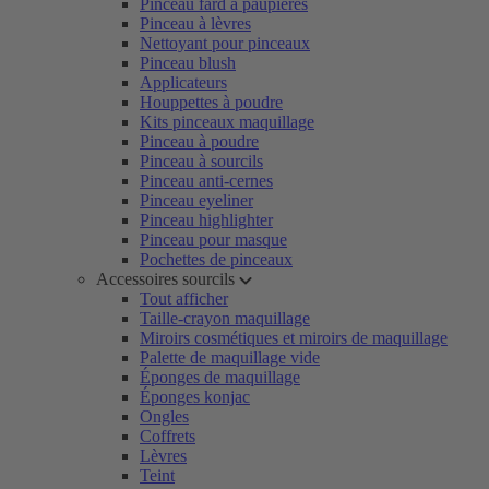
Pinceau fard à paupières
Pinceau à lèvres
Nettoyant pour pinceaux
Pinceau blush
Applicateurs
Houppettes à poudre
Kits pinceaux maquillage
Pinceau à poudre
Pinceau à sourcils
Pinceau anti-cernes
Pinceau eyeliner
Pinceau highlighter
Pinceau pour masque
Pochettes de pinceaux
Accessoires sourcils
Tout afficher
Taille-crayon maquillage
Miroirs cosmétiques et miroirs de maquillage
Palette de maquillage vide
Éponges de maquillage
Éponges konjac
Ongles
Coffrets
Lèvres
Teint