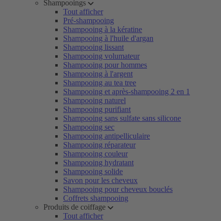
Shampooings
Tout afficher
Pré-shampooing
Shampooing à la kératine
Shampooing à l'huile d'argan
Shampooing lissant
Shampooing volumateur
Shampooing pour hommes
Shampooing à l'argent
Shampooing au tea tree
Shampooing et après-shampooing 2 en 1
Shampooing naturel
Shampooing purifiant
Shampooing sans sulfate sans silicone
Shampooing sec
Shampooing antipelliculaire
Shampooing réparateur
Shampooing couleur
Shampooing hydratant
Shampooing solide
Savon pour les cheveux
Shampooing pour cheveux bouclés
Coffrets shampooing
Produits de coiffage
Tout afficher