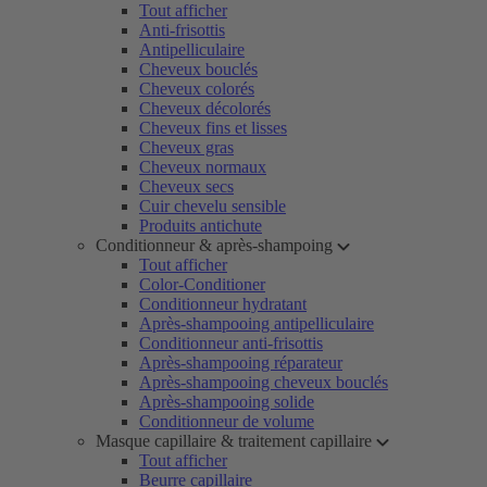
Tout afficher
Anti-frisottis
Antipelliculaire
Cheveux bouclés
Cheveux colorés
Cheveux décolorés
Cheveux fins et lisses
Cheveux gras
Cheveux normaux
Cheveux secs
Cuir chevelu sensible
Produits antichute
Conditionneur & après-shampoing
Tout afficher
Color-Conditioner
Conditionneur hydratant
Après-shampooing antipelliculaire
Conditionneur anti-frisottis
Après-shampooing réparateur
Après-shampooing cheveux bouclés
Après-shampooing solide
Conditionneur de volume
Masque capillaire & traitement capillaire
Tout afficher
Beurre capillaire