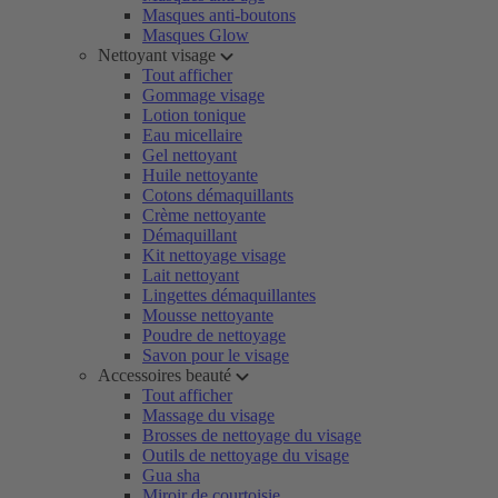
Masques anti-boutons
Masques Glow
Nettoyant visage
Tout afficher
Gommage visage
Lotion tonique
Eau micellaire
Gel nettoyant
Huile nettoyante
Cotons démaquillants
Crème nettoyante
Démaquillant
Kit nettoyage visage
Lait nettoyant
Lingettes démaquillantes
Mousse nettoyante
Poudre de nettoyage
Savon pour le visage
Accessoires beauté
Tout afficher
Massage du visage
Brosses de nettoyage du visage
Outils de nettoyage du visage
Gua sha
Miroir de courtoisie