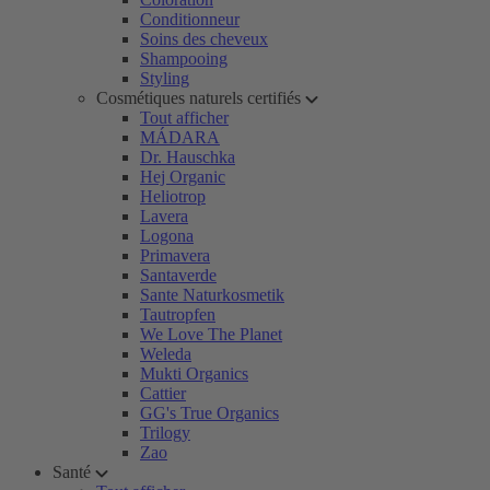
Conditionneur
Soins des cheveux
Shampooing
Styling
Cosmétiques naturels certifiés
Tout afficher
MÁDARA
Dr. Hauschka
Hej Organic
Heliotrop
Lavera
Logona
Primavera
Santaverde
Sante Naturkosmetik
Tautropfen
We Love The Planet
Weleda
Mukti Organics
Cattier
GG's True Organics
Trilogy
Zao
Santé