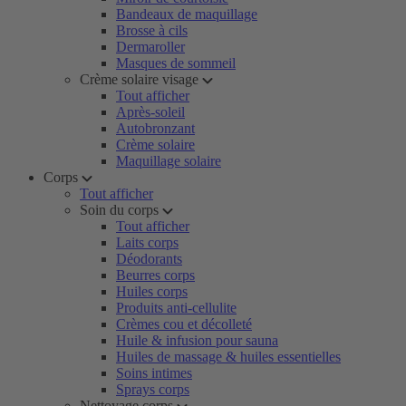
Bandeaux de maquillage
Brosse à cils
Dermaroller
Masques de sommeil
Crème solaire visage
Tout afficher
Après-soleil
Autobronzant
Crème solaire
Maquillage solaire
Corps
Tout afficher
Soin du corps
Tout afficher
Laits corps
Déodorants
Beurres corps
Huiles corps
Produits anti-cellulite
Crèmes cou et décolleté
Huile & infusion pour sauna
Huiles de massage & huiles essentielles
Soins intimes
Sprays corps
Nettoyage corps