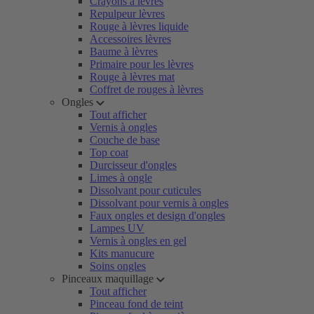
Crayons à lèvres
Repulpeur lèvres
Rouge à lèvres liquide
Accessoires lèvres
Baume à lèvres
Primaire pour les lèvres
Rouge à lèvres mat
Coffret de rouges à lèvres
Ongles
Tout afficher
Vernis à ongles
Couche de base
Top coat
Durcisseur d'ongles
Limes à ongle
Dissolvant pour cuticules
Dissolvant pour vernis à ongles
Faux ongles et design d'ongles
Lampes UV
Vernis à ongles en gel
Kits manucure
Soins ongles
Pinceaux maquillage
Tout afficher
Pinceau fond de teint