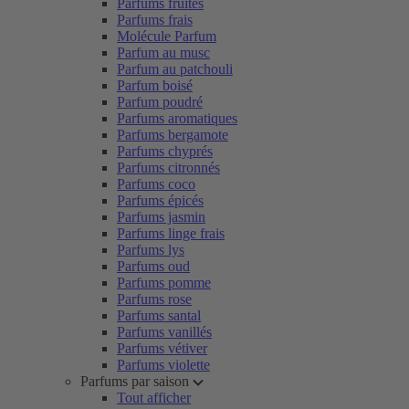
Parfums fruités
Parfums frais
Molécule Parfum
Parfum au musc
Parfum au patchouli
Parfum boisé
Parfum poudré
Parfums aromatiques
Parfums bergamote
Parfums chyprés
Parfums citronnés
Parfums coco
Parfums épicés
Parfums jasmin
Parfums linge frais
Parfums lys
Parfums oud
Parfums pomme
Parfums rose
Parfums santal
Parfums vanillés
Parfums vétiver
Parfums violette
Parfums par saison
Tout afficher