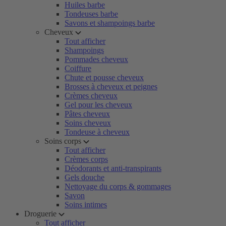
Huiles barbe
Tondeuses barbe
Savons et shampoings barbe
Cheveux
Tout afficher
Shampoings
Pommades cheveux
Coiffure
Chute et pousse cheveux
Brosses à cheveux et peignes
Crèmes cheveux
Gel pour les cheveux
Pâtes cheveux
Soins cheveux
Tondeuse à cheveux
Soins corps
Tout afficher
Crèmes corps
Déodorants et anti-transpirants
Gels douche
Nettoyage du corps & gommages
Savon
Soins intimes
Droguerie
Tout afficher