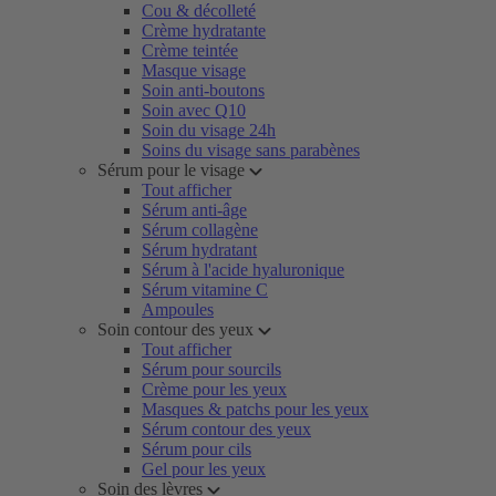
Cou & décolleté
Crème hydratante
Crème teintée
Masque visage
Soin anti-boutons
Soin avec Q10
Soin du visage 24h
Soins du visage sans parabènes
Sérum pour le visage
Tout afficher
Sérum anti-âge
Sérum collagène
Sérum hydratant
Sérum à l'acide hyaluronique
Sérum vitamine C
Ampoules
Soin contour des yeux
Tout afficher
Sérum pour sourcils
Crème pour les yeux
Masques & patchs pour les yeux
Sérum contour des yeux
Sérum pour cils
Gel pour les yeux
Soin des lèvres