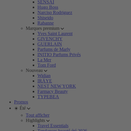
SENSAI
Hugo Boss
Narciso Rodriguez
Shiseido
Rabanne
Marques premium
Yves Saint Laurent
GIVENCHY
GUERLAIN
Parfums de Marly
INITIO Parfums Privés
La Mer
Tom Ford
Nouveau
Widian
IRÄYE
NEST NEW YORK
Farmacy Beauty
TYPEBEA
Promos
☀️ Été
Tout afficher
Highlights
Travel Essentials
Tendances beauté été 2026