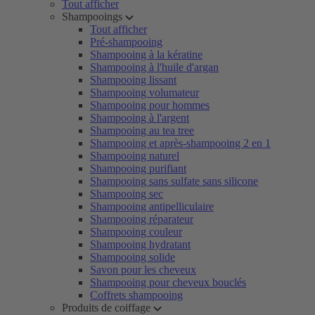
Tout afficher
Shampooings
Tout afficher
Pré-shampooing
Shampooing à la kératine
Shampooing à l'huile d'argan
Shampooing lissant
Shampooing volumateur
Shampooing pour hommes
Shampooing à l'argent
Shampooing au tea tree
Shampooing et après-shampooing 2 en 1
Shampooing naturel
Shampooing purifiant
Shampooing sans sulfate sans silicone
Shampooing sec
Shampooing antipelliculaire
Shampooing réparateur
Shampooing couleur
Shampooing hydratant
Shampooing solide
Savon pour les cheveux
Shampooing pour cheveux bouclés
Coffrets shampooing
Produits de coiffage