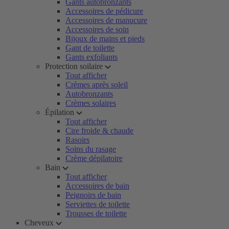
Gants autobronzants
Accessoires de pédicure
Accessoires de manucure
Accessoires de soin
Bijoux de mains et pieds
Gant de toilette
Gants exfoliants
Protection soilaire
Tout afficher
Crèmes après soleil
Autobronzants
Crèmes solaires
Épilation
Tout afficher
Cire froide & chaude
Rasoirs
Soins du rasage
Crème dépilatoire
Bain
Tout afficher
Accessoires de bain
Peignoirs de bain
Serviettes de toilette
Trousses de toilette
Cheveux