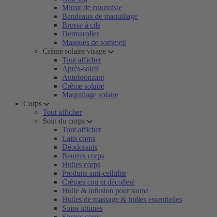
Miroir de courtoisie
Bandeaux de maquillage
Brosse à cils
Dermaroller
Masques de sommeil
Crème solaire visage
Tout afficher
Après-soleil
Autobronzant
Crème solaire
Maquillage solaire
Corps
Tout afficher
Soin du corps
Tout afficher
Laits corps
Déodorants
Beurres corps
Huiles corps
Produits anti-cellulite
Crèmes cou et décolleté
Huile & infusion pour sauna
Huiles de massage & huiles essentielles
Soins intimes
Sprays corps