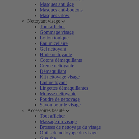
Masques anti-âge
Masques anti-boutons
Masques Glow
Nettoyant visage
Tout afficher
Gommage visage
Lotion tonique
Eau micellaire
Gel nettoyant
Huile nettoyante
Cotons démaquillants
Crème nettoyante
Démaquillant
Kit nettoyage visage
Lait nettoyant
Lingettes démaquillantes
Mousse nettoyante
Poudre de nettoyage
Savon pour le visage
Accessoires beauté
Tout afficher
Massage du visage
Brosses de nettoyage du visage
Outils de nettoyage du visage
Gua sha