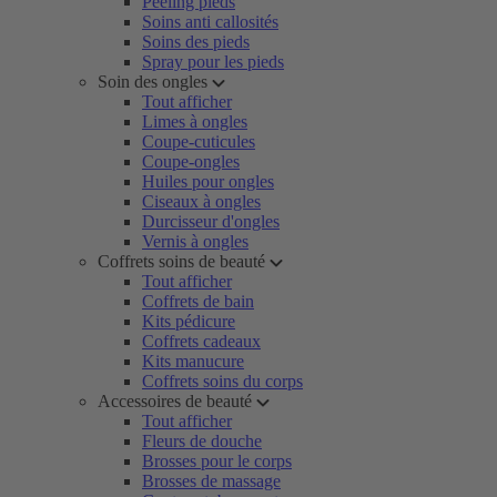
Peeling pieds
Soins anti callosités
Soins des pieds
Spray pour les pieds
Soin des ongles
Tout afficher
Limes à ongles
Coupe-cuticules
Coupe-ongles
Huiles pour ongles
Ciseaux à ongles
Durcisseur d'ongles
Vernis à ongles
Coffrets soins de beauté
Tout afficher
Coffrets de bain
Kits pédicure
Coffrets cadeaux
Kits manucure
Coffrets soins du corps
Accessoires de beauté
Tout afficher
Fleurs de douche
Brosses pour le corps
Brosses de massage