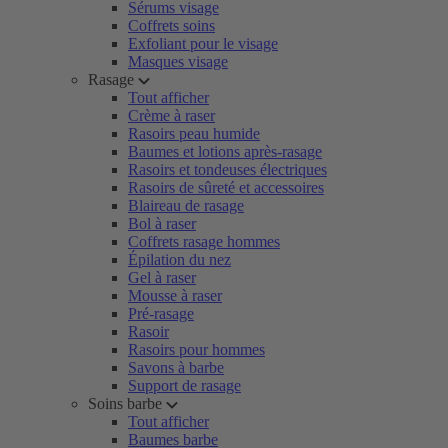
Sérums visage
Coffrets soins
Exfoliant pour le visage
Masques visage
Rasage
Tout afficher
Crème à raser
Rasoirs peau humide
Baumes et lotions après-rasage
Rasoirs et tondeuses électriques
Rasoirs de sûreté et accessoires
Blaireau de rasage
Bol à raser
Coffrets rasage hommes
Épilation du nez
Gel à raser
Mousse à raser
Pré-rasage
Rasoir
Rasoirs pour hommes
Savons à barbe
Support de rasage
Soins barbe
Tout afficher
Baumes barbe