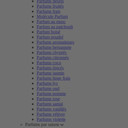
Parfums fleuris
Parfums fruités
Parfums frais
Molécule Parfum
Parfum au musc
Parfum au patchouli
Parfum boisé
Parfum poudré
Parfums aromatiques
Parfums bergamote
Parfums chyprés
Parfums citronnés
Parfums coco
Parfums épicés
Parfums jasmin
Parfums linge frais
Parfums lys
Parfums oud
Parfums pomme
Parfums rose
Parfums santal
Parfums vanillés
Parfums vétiver
Parfums violette
Parfums par saison