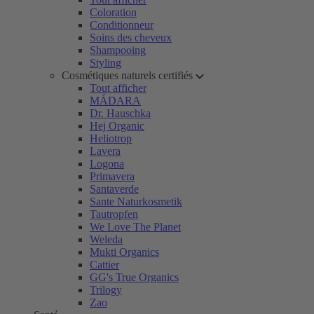
Coloration
Conditionneur
Soins des cheveux
Shampooing
Styling
Cosmétiques naturels certifiés
Tout afficher
MÁDARA
Dr. Hauschka
Hej Organic
Heliotrop
Lavera
Logona
Primavera
Santaverde
Sante Naturkosmetik
Tautropfen
We Love The Planet
Weleda
Mukti Organics
Cattier
GG's True Organics
Trilogy
Zao