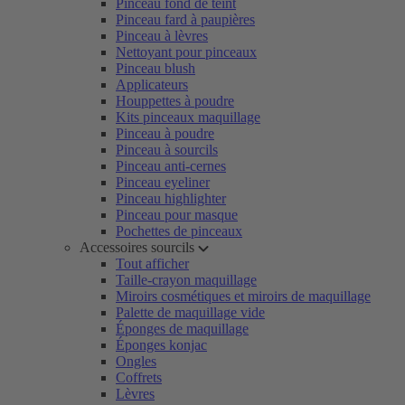
Pinceau fond de teint
Pinceau fard à paupières
Pinceau à lèvres
Nettoyant pour pinceaux
Pinceau blush
Applicateurs
Houppettes à poudre
Kits pinceaux maquillage
Pinceau à poudre
Pinceau à sourcils
Pinceau anti-cernes
Pinceau eyeliner
Pinceau highlighter
Pinceau pour masque
Pochettes de pinceaux
Accessoires sourcils
Tout afficher
Taille-crayon maquillage
Miroirs cosmétiques et miroirs de maquillage
Palette de maquillage vide
Éponges de maquillage
Éponges konjac
Ongles
Coffrets
Lèvres