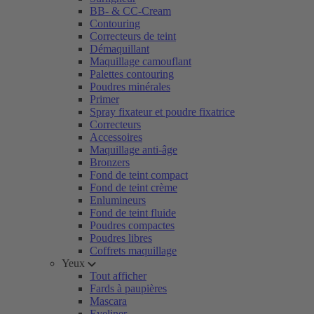
BB- & CC-Cream
Contouring
Correcteurs de teint
Démaquillant
Maquillage camouflant
Palettes contouring
Poudres minérales
Primer
Spray fixateur et poudre fixatrice
Correcteurs
Accessoires
Maquillage anti-âge
Bronzers
Fond de teint compact
Fond de teint crème
Enlumineurs
Fond de teint fluide
Poudres compactes
Poudres libres
Coffrets maquillage
Yeux
Tout afficher
Fards à paupières
Mascara
Eyeliner