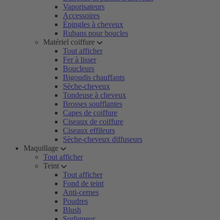
Vaporisateurs
Accessoires
Épingles à cheveux
Rubans pour boucles
Matériel coiffure
Tout afficher
Fer à lisser
Boucleurs
Bigoudis chauffants
Sèche-cheveux
Tondeuse à cheveux
Brosses soufflantes
Capes de coiffure
Ciseaux de coiffure
Ciseaux effileurs
Sèche-cheveux diffuseurs
Maquillage
Tout afficher
Teint
Tout afficher
Fond de teint
Anti-cernes
Poudres
Blush
Surligneur