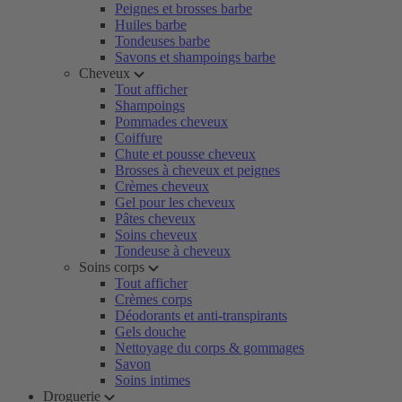
Peignes et brosses barbe
Huiles barbe
Tondeuses barbe
Savons et shampoings barbe
Cheveux
Tout afficher
Shampoings
Pommades cheveux
Coiffure
Chute et pousse cheveux
Brosses à cheveux et peignes
Crèmes cheveux
Gel pour les cheveux
Pâtes cheveux
Soins cheveux
Tondeuse à cheveux
Soins corps
Tout afficher
Crèmes corps
Déodorants et anti-transpirants
Gels douche
Nettoyage du corps & gommages
Savon
Soins intimes
Droguerie