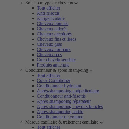
Soins par type de cheveux
Tout afficher
Anti-frisottis
Antipelliculaire
Cheveux bouclés
Cheveux colorés
Cheveux décolorés
Cheveux fins et lisses
Cheveux gras
Cheveux normaux
Cheveux secs
Cuir chevelu sensible
Produits antichute
Conditionneur & après-shampoing
Tout afficher
Color-Conditioner
Conditionneur hydratant
Après-shampooing antipelliculaire
Conditionneur anti-frisottis
Après-shampooing réparateur
Après-shampooing cheveux bouclés
Après-shampooing solide
Conditionneur de volume
Masque capillaire & traitement capillaire
Tout afficher