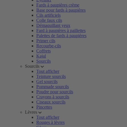
Fards à paupières crème
Base pour fards à paupières
Cils artificiels
Colle faux cils
Démaquillant yeux
Fard à paupières à paillettes
Palettes de fards à paupières
Primer cils
Recourbe-cils
Coffrets
Kajal
Sourcils
Sourcils
Tout afficher
Teinture sourcils
Gel sourcils
Pommade sourcils
Poudre pour sourcils
Crayons à sourcils
Ciseaux sourcils
Pincettes
Lèvres
Tout afficher
Rouges à lèvres