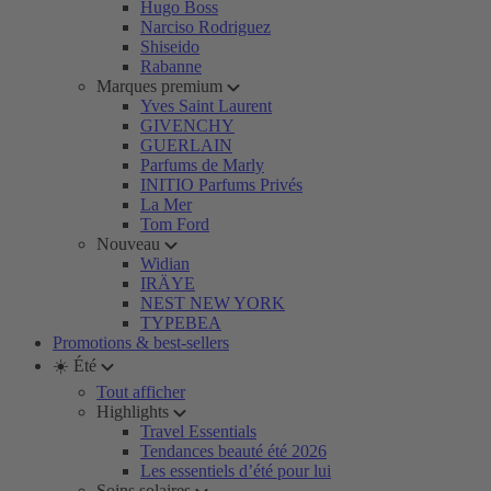
Hugo Boss
Narciso Rodriguez
Shiseido
Rabanne
Marques premium
Yves Saint Laurent
GIVENCHY
GUERLAIN
Parfums de Marly
INITIO Parfums Privés
La Mer
Tom Ford
Nouveau
Widian
IRÄYE
NEST NEW YORK
TYPEBEA
Promotions & best-sellers
☀️ Été
Tout afficher
Highlights
Travel Essentials
Tendances beauté été 2026
Les essentiels d’été pour lui
Soins solaires