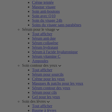
Crème teintée
Masque visage
Soin anti-boutons
Soin avec Q10
Soin du visage 24h
Soins du visage sans parabènes
Sérum pour le visage
Tout afficher
Sérum anti-âge
Sérum collagène
Sérum hydratant
Sérum à l'acide hyaluronique
Sérum vitamine C
Ampoules
Soin contour des yeux
Tout afficher
Sérum pour sourcils
Crème pour les yeux
Masques & patchs pour les yeux
Sérum contour des yeux
Sérum pour cils
Gel pour les yeux
Soin des lèvres
Tout afficher
Baume à lèvres