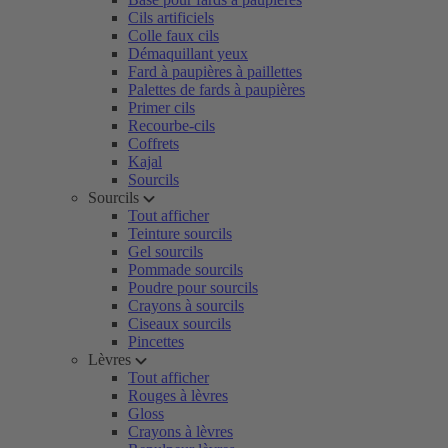
Cils artificiels
Colle faux cils
Démaquillant yeux
Fard à paupières à paillettes
Palettes de fards à paupières
Primer cils
Recourbe-cils
Coffrets
Kajal
Sourcils
Sourcils
Tout afficher
Teinture sourcils
Gel sourcils
Pommade sourcils
Poudre pour sourcils
Crayons à sourcils
Ciseaux sourcils
Pincettes
Lèvres
Tout afficher
Rouges à lèvres
Gloss
Crayons à lèvres