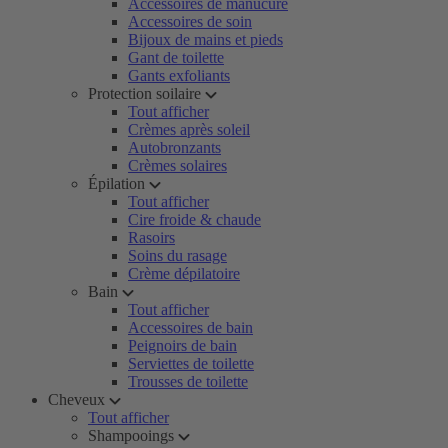
Accessoires de manucure
Accessoires de soin
Bijoux de mains et pieds
Gant de toilette
Gants exfoliants
Protection soilaire
Tout afficher
Crèmes après soleil
Autobronzants
Crèmes solaires
Épilation
Tout afficher
Cire froide & chaude
Rasoirs
Soins du rasage
Crème dépilatoire
Bain
Tout afficher
Accessoires de bain
Peignoirs de bain
Serviettes de toilette
Trousses de toilette
Cheveux
Tout afficher
Shampooings