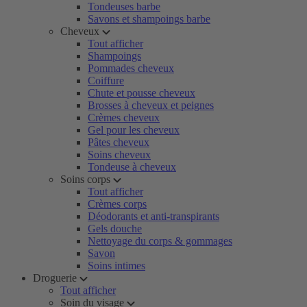
Tondeuses barbe
Savons et shampoings barbe
Cheveux
Tout afficher
Shampoings
Pommades cheveux
Coiffure
Chute et pousse cheveux
Brosses à cheveux et peignes
Crèmes cheveux
Gel pour les cheveux
Pâtes cheveux
Soins cheveux
Tondeuse à cheveux
Soins corps
Tout afficher
Crèmes corps
Déodorants et anti-transpirants
Gels douche
Nettoyage du corps & gommages
Savon
Soins intimes
Droguerie
Tout afficher
Soin du visage