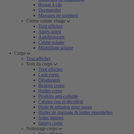
Brosse à cils
Dermaroller
Masques de sommeil
Crème solaire visage
Tout afficher
Après-soleil
Autobronzant
Crème solaire
Maquillage solaire
Corps
Tout afficher
Soin du corps
Tout afficher
Laits corps
Déodorants
Beurres corps
Huiles corps
Produits anti-cellulite
Crèmes cou et décolleté
Huile & infusion pour sauna
Huiles de massage & huiles essentielles
Soins intimes
Sprays corps
Nettoyage corps
Tout afficher