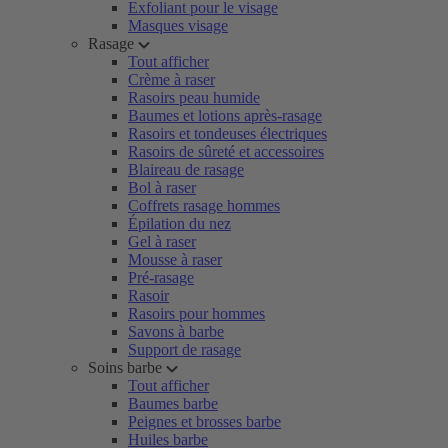
Exfoliant pour le visage
Masques visage
Rasage
Tout afficher
Crème à raser
Rasoirs peau humide
Baumes et lotions après-rasage
Rasoirs et tondeuses électriques
Rasoirs de sûreté et accessoires
Blaireau de rasage
Bol à raser
Coffrets rasage hommes
Épilation du nez
Gel à raser
Mousse à raser
Pré-rasage
Rasoir
Rasoirs pour hommes
Savons à barbe
Support de rasage
Soins barbe
Tout afficher
Baumes barbe
Peignes et brosses barbe
Huiles barbe