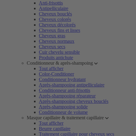
Anti-frisottis
Antipelliculaire
Cheveux bouclés
Cheveux colorés
Cheveux décolorés
Cheveux fins et lisses
Cheveux gras
Cheveux normaux
Cheveux secs
Cuir chevelu sensible
Produits antichute
Conditionneur & après-shampoing
Tout afficher
Color-Conditioner
Conditionneur hydratant
Après-shampooing antipelliculaire
Conditionneur anti-frisottis
Après-shampooing réparateur
Après-shampooing cheveux bouclés
Après-shampooing solide
Conditionneur de volume
Masque capillaire & traitement capillaire
Tout afficher
Beurre capillaire
Traitement capillaire pour cheveux secs