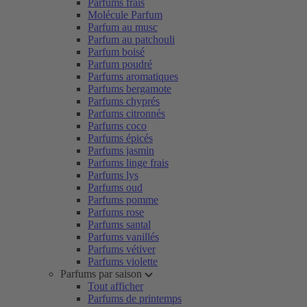
Parfums frais
Molécule Parfum
Parfum au musc
Parfum au patchouli
Parfum boisé
Parfum poudré
Parfums aromatiques
Parfums bergamote
Parfums chyprés
Parfums citronnés
Parfums coco
Parfums épicés
Parfums jasmin
Parfums linge frais
Parfums lys
Parfums oud
Parfums pomme
Parfums rose
Parfums santal
Parfums vanillés
Parfums vétiver
Parfums violette
Parfums par saison
Tout afficher
Parfums de printemps