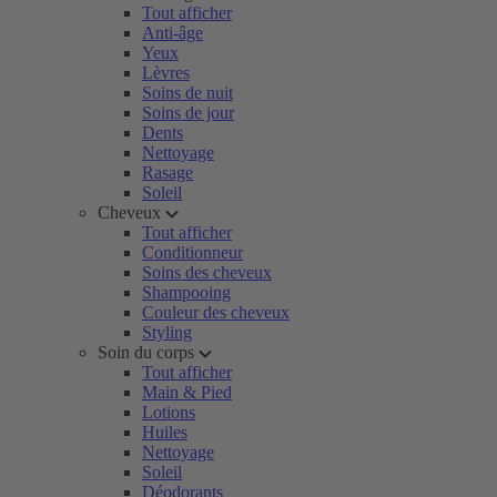
Tout afficher
Anti-âge
Yeux
Lèvres
Soins de nuit
Soins de jour
Dents
Nettoyage
Rasage
Soleil
Cheveux
Tout afficher
Conditionneur
Soins des cheveux
Shampooing
Couleur des cheveux
Styling
Soin du corps
Tout afficher
Main & Pied
Lotions
Huiles
Nettoyage
Soleil
Déodorants