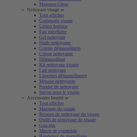
Masques Glow
Nettoyant visage
Tout afficher
Gommage visage
Lotion tonique
Eau micellaire
Gel nettoyant
Huile nettoyante
Cotons démaquillants
Crème nettoyante
Démaquillant
Kit nettoyage visage
Lait nettoyant
Lingettes démaquillantes
Mousse nettoyante
Poudre de nettoyage
Savon pour le visage
Accessoires beauté
Tout afficher
Massage du visage
Brosses de nettoyage du visage
Outils de nettoyage du visage
Gua sha
Miroir de courtoisie
Bandeaux de maquillage