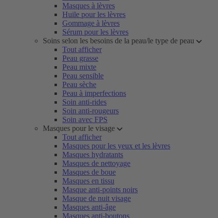
Masques à lèvres
Huile pour les lèvres
Gommage à lèvres
Sérum pour les lèvres
Soins selon les besoins de la peau/le type de peau
Tout afficher
Peau grasse
Peau mixte
Peau sensible
Peau sèche
Peau à imperfections
Soin anti-rides
Soin anti-rougeurs
Soin avec FPS
Masques pour le visage
Tout afficher
Masques pour les yeux et les lèvres
Masques hydratants
Masques de nettoyage
Masques de boue
Masques en tissu
Masque anti-points noirs
Masque de nuit visage
Masques anti-âge
Masques anti-boutons