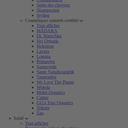
Soins des cheveux
Shampooing
Styling
Cosmétiques naturels certifiés
Tout afficher
MÁDARA
Dr. Hauschka
Hej Organic
Heliotrop
Lavera
Logona
Primavera
Santaverde
Sante Naturkosmetik
Tautropfen
We Love The Planet
Weleda
Mukti Organics
Cattier
GG's True Organics
Trilogy
Zao
Santé
Tout afficher