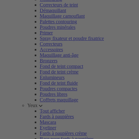
Correcteurs de teint
Démaquillant
Maquillage camouflant
Palettes contouring
Poudres minérales
Primer
Spray fixateur et poudre fixatrice
Correcteurs
Accessoires
Maquillage anti-âge
Bronzers
Fond de teint compact
Fond de teint crème
Enlumineurs
Fond de teint fluide
Poudres compactes
Poudres libres
Coffrets maquillage
Yeux
Tout afficher
Fards à paupières
Mascara
Eyeliner
Fards à paupières crème
Base pour fards à paupières