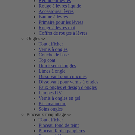
Repulpeur lèvres
Rouge à lèvres liquide
Accessoires lèvres
Baume à lèvres
Primaire pour les lèvres
Rouge à lèvres mat
Coffret de rouges à lèvres
Ongles
Tout afficher
Vernis à ongles
Couche de base
Top coat
Durcisseur d'ongles
Limes à ongle
Dissolvant pour cuticules
Dissolvant pour vernis à ongles
Faux ongles et design d'ongles
Lampes UV
Vernis à ongles en gel
Kits manucure
Soins ongles
Pinceaux maquillage
Tout afficher
Pinceau fond de teint
Pinceau fard à paupières