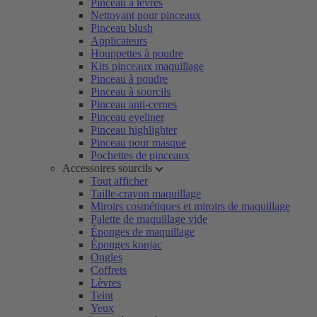
Pinceau à lèvres
Nettoyant pour pinceaux
Pinceau blush
Applicateurs
Houppettes à poudre
Kits pinceaux maquillage
Pinceau à poudre
Pinceau à sourcils
Pinceau anti-cernes
Pinceau eyeliner
Pinceau highlighter
Pinceau pour masque
Pochettes de pinceaux
Accessoires sourcils
Tout afficher
Taille-crayon maquillage
Miroirs cosmétiques et miroirs de maquillage
Palette de maquillage vide
Éponges de maquillage
Éponges konjac
Ongles
Coffrets
Lèvres
Teint
Yeux