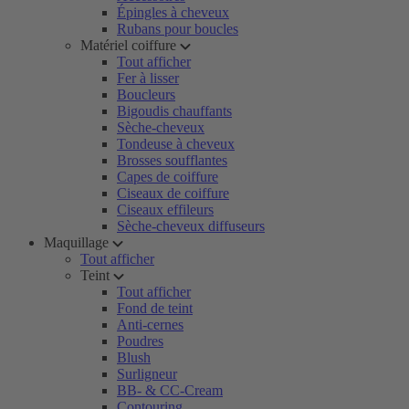
Épingles à cheveux
Rubans pour boucles
Matériel coiffure
Tout afficher
Fer à lisser
Boucleurs
Bigoudis chauffants
Sèche-cheveux
Tondeuse à cheveux
Brosses soufflantes
Capes de coiffure
Ciseaux de coiffure
Ciseaux effileurs
Sèche-cheveux diffuseurs
Maquillage
Tout afficher
Teint
Tout afficher
Fond de teint
Anti-cernes
Poudres
Blush
Surligneur
BB- & CC-Cream
Contouring