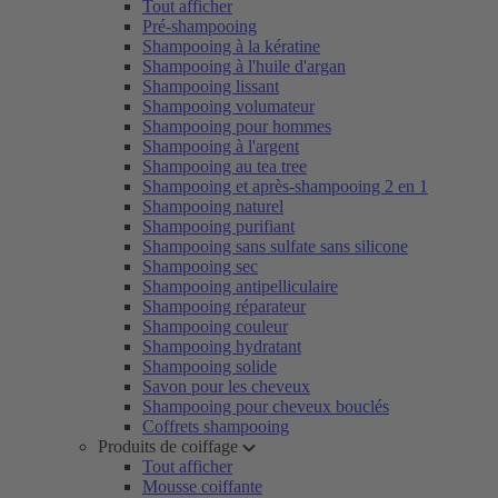
Tout afficher
Pré-shampooing
Shampooing à la kératine
Shampooing à l'huile d'argan
Shampooing lissant
Shampooing volumateur
Shampooing pour hommes
Shampooing à l'argent
Shampooing au tea tree
Shampooing et après-shampooing 2 en 1
Shampooing naturel
Shampooing purifiant
Shampooing sans sulfate sans silicone
Shampooing sec
Shampooing antipelliculaire
Shampooing réparateur
Shampooing couleur
Shampooing hydratant
Shampooing solide
Savon pour les cheveux
Shampooing pour cheveux bouclés
Coffrets shampooing
Produits de coiffage
Tout afficher
Mousse coiffante