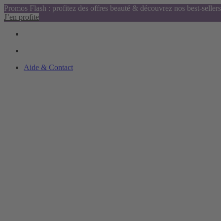
Promos Flash : profitez des offres beauté & découvrez nos best-sellers
J’en profite
Aide & Contact