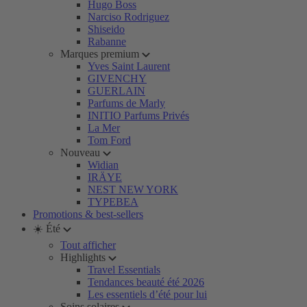
Hugo Boss
Narciso Rodriguez
Shiseido
Rabanne
Marques premium
Yves Saint Laurent
GIVENCHY
GUERLAIN
Parfums de Marly
INITIO Parfums Privés
La Mer
Tom Ford
Nouveau
Widian
IRÄYE
NEST NEW YORK
TYPEBEA
Promotions & best-sellers
☀️ Été
Tout afficher
Highlights
Travel Essentials
Tendances beauté été 2026
Les essentiels d’été pour lui
Soins solaires