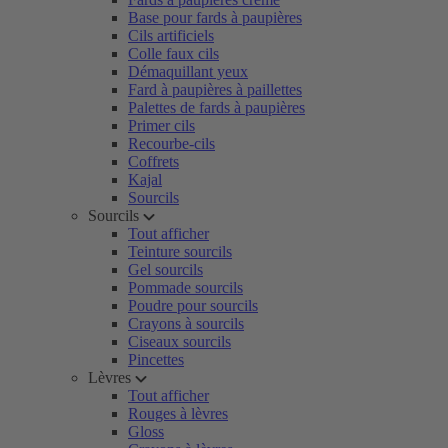
Base pour fards à paupières
Cils artificiels
Colle faux cils
Démaquillant yeux
Fard à paupières à paillettes
Palettes de fards à paupières
Primer cils
Recourbe-cils
Coffrets
Kajal
Sourcils
Sourcils
Tout afficher
Teinture sourcils
Gel sourcils
Pommade sourcils
Poudre pour sourcils
Crayons à sourcils
Ciseaux sourcils
Pincettes
Lèvres
Tout afficher
Rouges à lèvres
Gloss