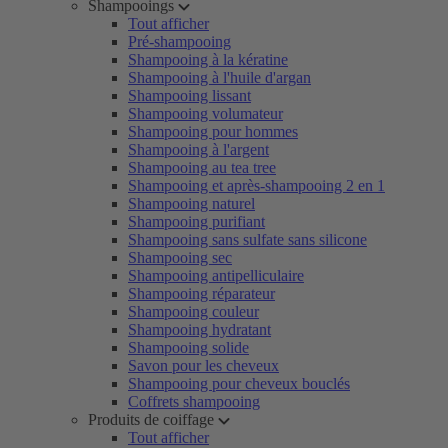
Shampooings
Tout afficher
Pré-shampooing
Shampooing à la kératine
Shampooing à l'huile d'argan
Shampooing lissant
Shampooing volumateur
Shampooing pour hommes
Shampooing à l'argent
Shampooing au tea tree
Shampooing et après-shampooing 2 en 1
Shampooing naturel
Shampooing purifiant
Shampooing sans sulfate sans silicone
Shampooing sec
Shampooing antipelliculaire
Shampooing réparateur
Shampooing couleur
Shampooing hydratant
Shampooing solide
Savon pour les cheveux
Shampooing pour cheveux bouclés
Coffrets shampooing
Produits de coiffage
Tout afficher