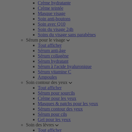
Crème hydratante
Crème teintée
Masque visage
Soin anti-boutons
Soin avec Q10
Soin du visage 24h
Soins du visage sans parabènes
Sérum pour le visage
Tout afficher
Sérum anti-âge
Sérum collagène
Sérum hydratant
Sérum à l'acide hyaluronique
Sérum vitamine C
Ampoules
Soin contour des yeux
Tout afficher
Sérum pour sourcils
Crème pour les yeux
Masques & patchs pour les yeux
Sérum contour des yeux
Sérum pour cils
Gel pour les yeux
Soin des lèvres
Tout afficher