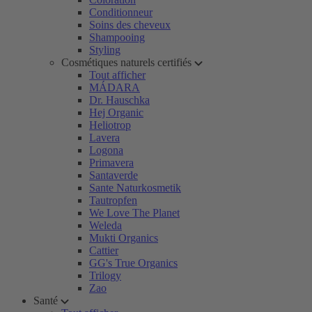
Conditionneur
Soins des cheveux
Shampooing
Styling
Cosmétiques naturels certifiés
Tout afficher
MÁDARA
Dr. Hauschka
Hej Organic
Heliotrop
Lavera
Logona
Primavera
Santaverde
Sante Naturkosmetik
Tautropfen
We Love The Planet
Weleda
Mukti Organics
Cattier
GG's True Organics
Trilogy
Zao
Santé