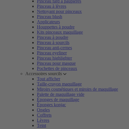
Pinceau fard à paupières
Pinceau à lèvres
Nettoyant pour pinceaux
Pinceau blush
Applicateurs
Houppettes à poudre
Kits pinceaux maquillage
Pinceau à poudre
Pinceau à sourcils
Pinceau anti-cernes
Pinceau eyeliner
Pinceau highlighter
Pinceau pour masque
Pochettes de pinceaux
Accessoires sourcils
Tout afficher
Taille-crayon maquillage
Miroirs cosmétiques et miroirs de maquillage
Palette de maquillage vide
Éponges de maquillage
Éponges konjac
Ongles
Coffrets
Lèvres
Teint