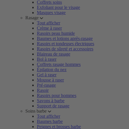
Coffrets soins
Exfoliant pour le visage
Masques visage
Rasage
Tout afficher
Crème à raser
Rasoirs peau humide
Baumes et lotions après-rasage
Rasoirs et tondeuses électriques
Rasoirs de sûreté et accessoires
Blaireau de rasage
Bol à raser
Coffrets rasage hommes
Épilation du nez
Gel à raser
Mousse à raser
Pré-rasage
Rasoir
Rasoirs pour hommes
Savons à barbe
Support de rasage
Soins barbe
Tout afficher
Baumes barbe
Peignes et brosses barbe