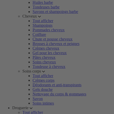
Huiles barbe
Tondeuses barbe
Savons et shampoings barbe
Cheveux
Tout afficher
Shampoings
Pommades cheveux
Coiffure
Chute et pousse cheveux
Brosses à cheveux et peignes
Crèmes cheveux
Gel pour les cheveux
Pâtes cheveux
Soins cheveux
Tondeuse à cheveux
Soins corps
Tout afficher
Crèmes corps
Déodorants et anti-transpirants
Gels douche
Nettoyage du corps & gommages
Savon
Soins intimes
Droguerie
Tout afficher