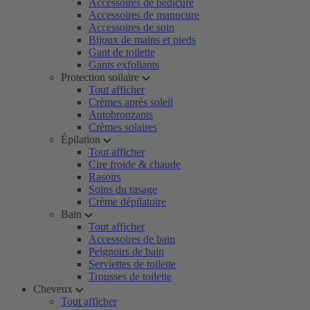
Accessoires de pédicure
Accessoires de manucure
Accessoires de soin
Bijoux de mains et pieds
Gant de toilette
Gants exfoliants
Protection soilaire
Tout afficher
Crèmes après soleil
Autobronzants
Crèmes solaires
Épilation
Tout afficher
Cire froide & chaude
Rasoirs
Soins du rasage
Crème dépilatoire
Bain
Tout afficher
Accessoires de bain
Peignoirs de bain
Serviettes de toilette
Trousses de toilette
Cheveux
Tout afficher