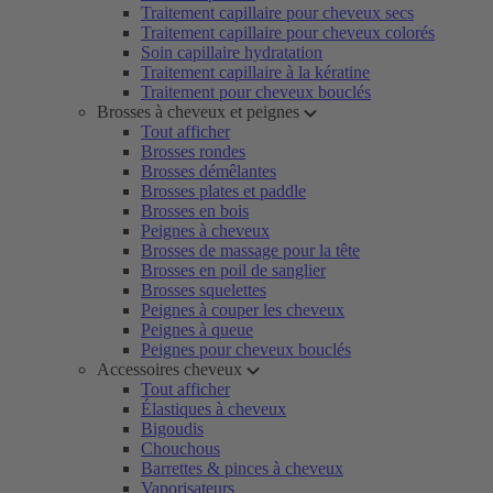
Traitement capillaire pour cheveux secs
Traitement capillaire pour cheveux colorés
Soin capillaire hydratation
Traitement capillaire à la kératine
Traitement pour cheveux bouclés
Brosses à cheveux et peignes
Tout afficher
Brosses rondes
Brosses démêlantes
Brosses plates et paddle
Brosses en bois
Peignes à cheveux
Brosses de massage pour la tête
Brosses en poil de sanglier
Brosses squelettes
Peignes à couper les cheveux
Peignes à queue
Peignes pour cheveux bouclés
Accessoires cheveux
Tout afficher
Élastiques à cheveux
Bigoudis
Chouchous
Barrettes & pinces à cheveux
Vaporisateurs