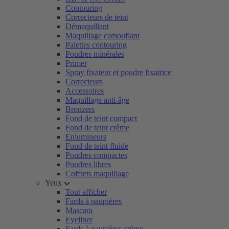
Contouring
Correcteurs de teint
Démaquillant
Maquillage camouflant
Palettes contouring
Poudres minérales
Primer
Spray fixateur et poudre fixatrice
Correcteurs
Accessoires
Maquillage anti-âge
Bronzers
Fond de teint compact
Fond de teint crème
Enlumineurs
Fond de teint fluide
Poudres compactes
Poudres libres
Coffrets maquillage
Yeux
Tout afficher
Fards à paupières
Mascara
Eyeliner
Fards à paupières crème