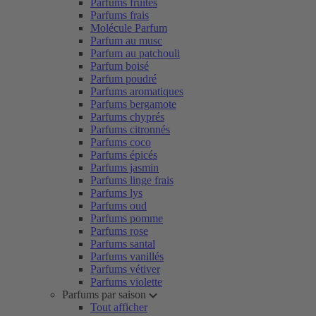
Parfums fruités
Parfums frais
Molécule Parfum
Parfum au musc
Parfum au patchouli
Parfum boisé
Parfum poudré
Parfums aromatiques
Parfums bergamote
Parfums chyprés
Parfums citronnés
Parfums coco
Parfums épicés
Parfums jasmin
Parfums linge frais
Parfums lys
Parfums oud
Parfums pomme
Parfums rose
Parfums santal
Parfums vanillés
Parfums vétiver
Parfums violette
Parfums par saison
Tout afficher