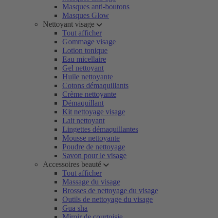
Masques anti-boutons
Masques Glow
Nettoyant visage
Tout afficher
Gommage visage
Lotion tonique
Eau micellaire
Gel nettoyant
Huile nettoyante
Cotons démaquillants
Crème nettoyante
Démaquillant
Kit nettoyage visage
Lait nettoyant
Lingettes démaquillantes
Mousse nettoyante
Poudre de nettoyage
Savon pour le visage
Accessoires beauté
Tout afficher
Massage du visage
Brosses de nettoyage du visage
Outils de nettoyage du visage
Gua sha
Miroir de courtoisie