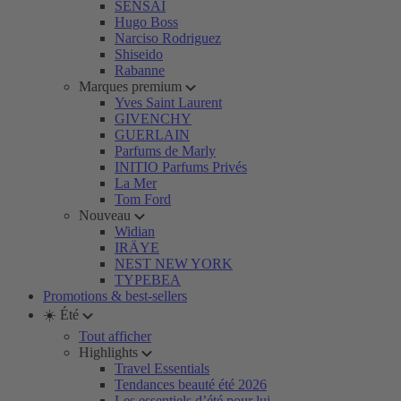
SENSAI
Hugo Boss
Narciso Rodriguez
Shiseido
Rabanne
Marques premium
Yves Saint Laurent
GIVENCHY
GUERLAIN
Parfums de Marly
INITIO Parfums Privés
La Mer
Tom Ford
Nouveau
Widian
IRÄYE
NEST NEW YORK
TYPEBEA
Promotions & best-sellers
☀️ Été
Tout afficher
Highlights
Travel Essentials
Tendances beauté été 2026
Les essentiels d’été pour lui