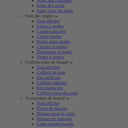
Soins anti callosités
Soins des pieds
Spray pour les pieds
Soin des ongles
Tout afficher
Limes à ongles
Coupe-cuticules
Coupe-ongles
Huiles pour ongles
Ciseaux à ongles
Durcisseur d'ongles
Vernis à ongles
Coffrets soins de beauté
Tout afficher
Coffrets de bain
Kits pédicure
Coffrets cadeaux
Kits manucure
Coffrets soins du corps
Accessoires de beauté
Tout afficher
Fleurs de douche
Brosses pour le corps
Brosses de massage
Gants autobronzants