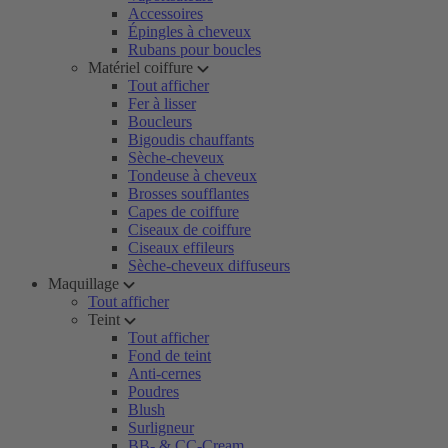
Accessoires
Épingles à cheveux
Rubans pour boucles
Matériel coiffure
Tout afficher
Fer à lisser
Boucleurs
Bigoudis chauffants
Sèche-cheveux
Tondeuse à cheveux
Brosses soufflantes
Capes de coiffure
Ciseaux de coiffure
Ciseaux effileurs
Sèche-cheveux diffuseurs
Maquillage
Tout afficher
Teint
Tout afficher
Fond de teint
Anti-cernes
Poudres
Blush
Surligneur
BB- & CC-Cream