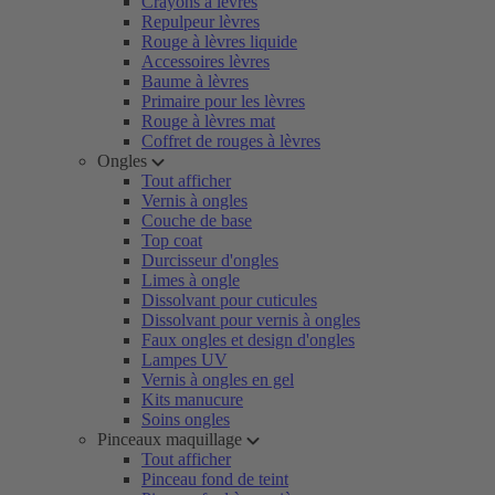
Crayons à lèvres
Repulpeur lèvres
Rouge à lèvres liquide
Accessoires lèvres
Baume à lèvres
Primaire pour les lèvres
Rouge à lèvres mat
Coffret de rouges à lèvres
Ongles
Tout afficher
Vernis à ongles
Couche de base
Top coat
Durcisseur d'ongles
Limes à ongle
Dissolvant pour cuticules
Dissolvant pour vernis à ongles
Faux ongles et design d'ongles
Lampes UV
Vernis à ongles en gel
Kits manucure
Soins ongles
Pinceaux maquillage
Tout afficher
Pinceau fond de teint