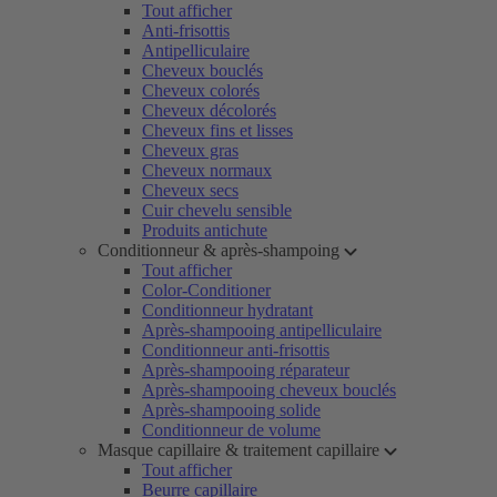
Tout afficher
Anti-frisottis
Antipelliculaire
Cheveux bouclés
Cheveux colorés
Cheveux décolorés
Cheveux fins et lisses
Cheveux gras
Cheveux normaux
Cheveux secs
Cuir chevelu sensible
Produits antichute
Conditionneur & après-shampoing
Tout afficher
Color-Conditioner
Conditionneur hydratant
Après-shampooing antipelliculaire
Conditionneur anti-frisottis
Après-shampooing réparateur
Après-shampooing cheveux bouclés
Après-shampooing solide
Conditionneur de volume
Masque capillaire & traitement capillaire
Tout afficher
Beurre capillaire