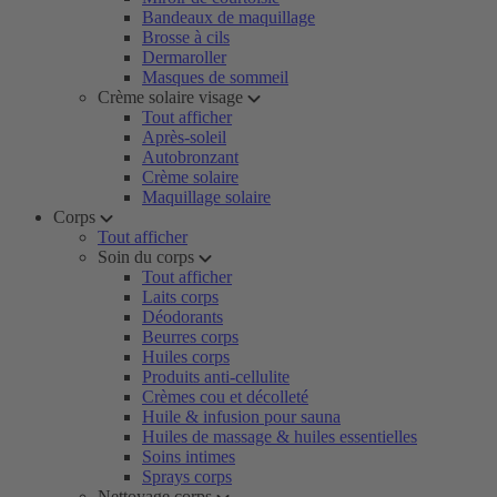
Bandeaux de maquillage
Brosse à cils
Dermaroller
Masques de sommeil
Crème solaire visage
Tout afficher
Après-soleil
Autobronzant
Crème solaire
Maquillage solaire
Corps
Tout afficher
Soin du corps
Tout afficher
Laits corps
Déodorants
Beurres corps
Huiles corps
Produits anti-cellulite
Crèmes cou et décolleté
Huile & infusion pour sauna
Huiles de massage & huiles essentielles
Soins intimes
Sprays corps
Nettoyage corps