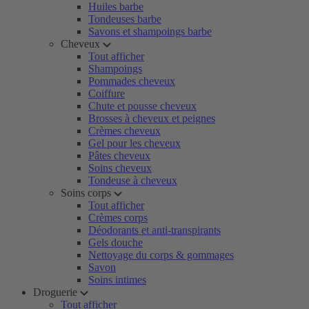
Huiles barbe
Tondeuses barbe
Savons et shampoings barbe
Cheveux
Tout afficher
Shampoings
Pommades cheveux
Coiffure
Chute et pousse cheveux
Brosses à cheveux et peignes
Crèmes cheveux
Gel pour les cheveux
Pâtes cheveux
Soins cheveux
Tondeuse à cheveux
Soins corps
Tout afficher
Crèmes corps
Déodorants et anti-transpirants
Gels douche
Nettoyage du corps & gommages
Savon
Soins intimes
Droguerie
Tout afficher