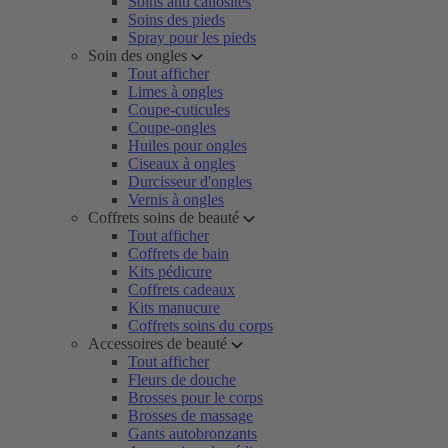
Soins anti callosités
Soins des pieds
Spray pour les pieds
Soin des ongles
Tout afficher
Limes à ongles
Coupe-cuticules
Coupe-ongles
Huiles pour ongles
Ciseaux à ongles
Durcisseur d'ongles
Vernis à ongles
Coffrets soins de beauté
Tout afficher
Coffrets de bain
Kits pédicure
Coffrets cadeaux
Kits manucure
Coffrets soins du corps
Accessoires de beauté
Tout afficher
Fleurs de douche
Brosses pour le corps
Brosses de massage
Gants autobronzants