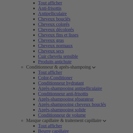
Tout afficher
Anti-frisottis
Antipelliculaire
Cheveux bouclés
Cheveux colorés
Cheveux décolorés
Cheveux fins et lisses
Cheveux gras
Cheveux normaux
Cheveux secs
Cuir chevelu sensible
Produits antichute
Conditionneur & après-shampoing
Tout afficher
Color-Conditioner
Conditionneur hydratant
Après-shampooing antipelliculaire
Conditionneur anti-frisottis
Après-shampooing réparateur
Après-shampooing cheveux bouclés
Après-shampooing solide
Conditionneur de volume
Masque capillaire & traitement capillaire
Tout afficher
Beurre capillaire