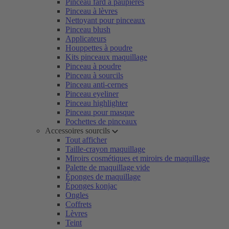
Pinceau fard à paupières
Pinceau à lèvres
Nettoyant pour pinceaux
Pinceau blush
Applicateurs
Houppettes à poudre
Kits pinceaux maquillage
Pinceau à poudre
Pinceau à sourcils
Pinceau anti-cernes
Pinceau eyeliner
Pinceau highlighter
Pinceau pour masque
Pochettes de pinceaux
Accessoires sourcils
Tout afficher
Taille-crayon maquillage
Miroirs cosmétiques et miroirs de maquillage
Palette de maquillage vide
Éponges de maquillage
Éponges konjac
Ongles
Coffrets
Lèvres
Teint