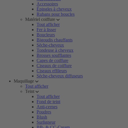
Accessoires
Épingles à cheveux
Rubans pour boucles
Matériel coiffure
Tout afficher
Fer à lisser
Boucleurs
Bigoudis chauffants
Sèche-cheveux
Tondeuse à cheveux
Brosses soufflantes
Capes de coiffure
Ciseaux de coiffure
Ciseaux effileurs
Sèche-cheveux diffuseurs
Maquillage
Tout afficher
Teint
Tout afficher
Fond de teint
Anti-cernes
Poudres
Blush
Surligneur
BB- & CC-Cream