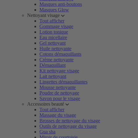
Masques anti-boutons
Masques Glow
Nettoyant visage
Tout afficher
Gommage visage
Lotion tonique
Eau micellaire
Gel nettoyant
Huile nettoyante
Cotons démaquillants
Crème nettoyante
Démaquillant
Kit nettoyage visage
Lait nettoyant
Lingettes démaquillantes
Mousse nettoyante
Poudre de nettoyage
Savon pour le visage
Accessoires beauté
Tout afficher
Massage du visage
Brosses de nettoyage du visage
Outils de nettoyage du visage
Gua sha
Miroir de courtoisie