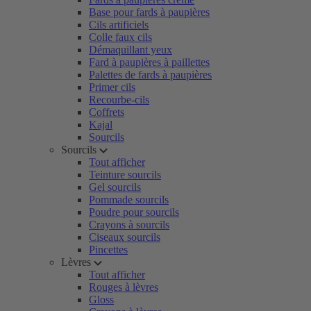
Base pour fards à paupières
Cils artificiels
Colle faux cils
Démaquillant yeux
Fard à paupières à paillettes
Palettes de fards à paupières
Primer cils
Recourbe-cils
Coffrets
Kajal
Sourcils
Sourcils
Tout afficher
Teinture sourcils
Gel sourcils
Pommade sourcils
Poudre pour sourcils
Crayons à sourcils
Ciseaux sourcils
Pincettes
Lèvres
Tout afficher
Rouges à lèvres
Gloss