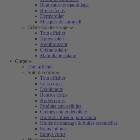
Bandeaux de maquillage
Brosse à cils
Dermaroller
Masques de sommeil
Crème solaire visage
Tout afficher
Après-soleil
Autobronzant
Crème solaire
Maquillage solaire
Corps
Tout afficher
Soin du corps
Tout afficher
Laits corps
Déodorants
Beurres corps
Huiles corps
Produits anti-cellulite
Crèmes cou et décolleté
Huile & infusion pour sauna
Huiles de massage & huiles essentielles
Soins intimes
Sprays corps
Nettoyage corps