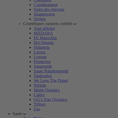
Conditionneur
Soins des cheveux
Shampooing
Styling
Cosmétiques naturels certifiés
Tout afficher
MÁDARA
Dr. Hauschka
Hej Organic
Heliotrop
Lavera
Logona
Primavera
Santaverde
Sante Naturkosmetik
Tautropfen
We Love The Planet
Weleda
Mukti Organics
Cattier
GG's True Organics
Trilogy
Zao
Santé