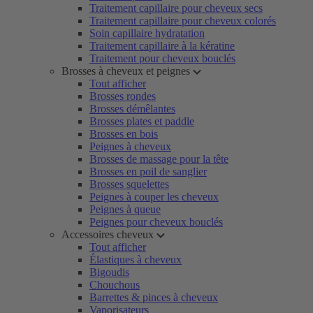
Traitement capillaire pour cheveux secs
Traitement capillaire pour cheveux colorés
Soin capillaire hydratation
Traitement capillaire à la kératine
Traitement pour cheveux bouclés
Brosses à cheveux et peignes
Tout afficher
Brosses rondes
Brosses démêlantes
Brosses plates et paddle
Brosses en bois
Peignes à cheveux
Brosses de massage pour la tête
Brosses en poil de sanglier
Brosses squelettes
Peignes à couper les cheveux
Peignes à queue
Peignes pour cheveux bouclés
Accessoires cheveux
Tout afficher
Élastiques à cheveux
Bigoudis
Chouchous
Barrettes & pinces à cheveux
Vaporisateurs