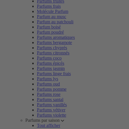
Parfums fruités
Parfums frais
Molécule Parfum
Parfum au musc
Parfum au patchouli
Parfum boisé
Parfum poudré
Parfums aromatiques
Parfums bergamote
Parfums chyprés
Parfums citronnés
Parfums coco
Parfums épicés
Parfums jasmin
Parfums linge frais
Parfums lys
Parfums oud
Parfums pomme
Parfums rose
Parfums santal
Parfums vanillés
Parfums vétiver
Parfums violette
Parfums par saison
Tout afficher