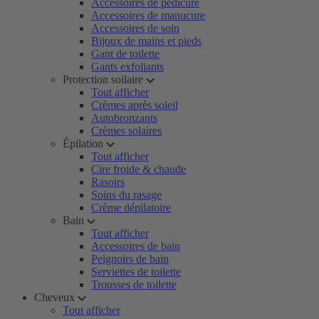
Accessoires de pédicure
Accessoires de manucure
Accessoires de soin
Bijoux de mains et pieds
Gant de toilette
Gants exfoliants
Protection soilaire
Tout afficher
Crèmes après soleil
Autobronzants
Crèmes solaires
Épilation
Tout afficher
Cire froide & chaude
Rasoirs
Soins du rasage
Crème dépilatoire
Bain
Tout afficher
Accessoires de bain
Peignoirs de bain
Serviettes de toilette
Trousses de toilette
Cheveux
Tout afficher