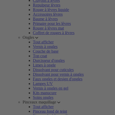
Crayons à lèvres
Repulpeur lèvres
Rouge à lèvres liquide
Accessoires lèvres
Baume à lèvres
Primaire pour les lèvres
Rouge à lèvres mat
Coffret de rouges à lèvres
Ongles
Tout afficher
Vernis à ongles
Couche de base
Top coat
Durcisseur d'ongles
Limes à ongle
Dissolvant pour cuticules
Dissolvant pour vernis à ongles
Faux ongles et design d'ongles
Lampes UV
Vernis à ongles en gel
Kits manucure
Soins ongles
Pinceaux maquillage
Tout afficher
Pinceau fond de teint