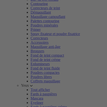
Contouring
Correcteurs de teint
Démaquillant
Maquillage camouflant
Palettes contouring
Poudres minérales
Primer
Spray fixateur et poudre fixatrice
Correcteurs
Accessoires
Maquillage anti-âge
Bronzers
Fond de teint compact
Fond de teint crème
Enlumineurs
Fond de teint fluide
Poudres compactes
Poudres libres
Coffrets maquillage
Yeux
Tout afficher
Fards à paupières
Mascara
Eyeliner
Fards à paupières crème