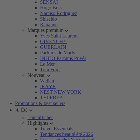
SENSAI
Hugo Boss
Narciso Rodriguez
Shiseido
Rabanne
Marques premium
Yves Saint Laurent
GIVENCHY
GUERLAIN
Parfums de Marly
INITIO Parfums Privés
La Mer
Tom Ford
Nouveau
Widian
IRÄYE
NEST NEW YORK
TYPEBEA
Promotions & best-sellers
☀️ Été
Tout afficher
Highlights
Travel Essentials
Tendances beauté été 2026
Les essentiels d’été pour lui