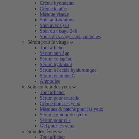
Crème hydratante
Crème teintée
Masque visage
Soin anti-boutons
Soin avec Q10
Soin du visage 24h
Soins du visage sans parabènes
Sérum pour le visage
Tout afficher
Sérum anti-âge
Sérum collagène
Sérum hydratant
Sérum à l'acide hyaluronique
Sérum vitamine C
Ampoules
Soin contour des yeux
Tout afficher
Sérum pour sourcils
Crème pour les yeux
Masques & patchs pour les yeux
Sérum contour des yeux
Sérum pour cils
Gel pour les yeux
Soin des lèvres
Tout afficher