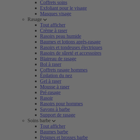
Coffrets soins
Exfoliant pour le visage
Masques visage
Rasage
Tout afficher
Crème à raser
Rasoirs peau humide
Baumes et lotions après-rasage
Rasoirs et tondeuses électriques
Rasoirs de sûreté et accessoires
Blaireau de rasage
Bol à raser
Coffrets rasage hommes
Épilation du nez
Gel à raser
Mousse à raser
Pré-rasage
Rasoir
Rasoirs pour hommes
Savons à barbe
Support de rasage
Soins barbe
Tout afficher
Baumes barbe
Peignes et brosses barbe