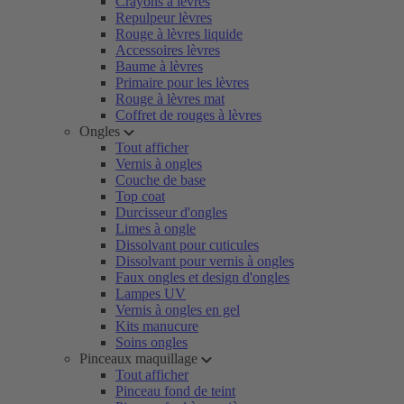
Crayons à lèvres
Repulpeur lèvres
Rouge à lèvres liquide
Accessoires lèvres
Baume à lèvres
Primaire pour les lèvres
Rouge à lèvres mat
Coffret de rouges à lèvres
Ongles
Tout afficher
Vernis à ongles
Couche de base
Top coat
Durcisseur d'ongles
Limes à ongle
Dissolvant pour cuticules
Dissolvant pour vernis à ongles
Faux ongles et design d'ongles
Lampes UV
Vernis à ongles en gel
Kits manucure
Soins ongles
Pinceaux maquillage
Tout afficher
Pinceau fond de teint