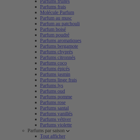
Parfums fruités
Parfums frais
Molécule Parfum
Parfum au musc
Parfum au patchouli
Parfum boisé
Parfum poudré
Parfums aromatiques
Parfums bergamote
Parfums chyprés
Parfums citronnés
Parfums coco
Parfums épicés
Parfums jasmin
Parfums linge frais
Parfums lys
Parfums oud
Parfums pomme
Parfums rose
Parfums santal
Parfums vanillés
Parfums vétiver
Parfums violette
Parfums par saison
Tout afficher