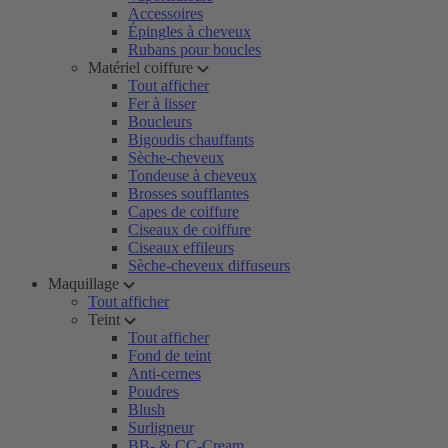
Accessoires
Épingles à cheveux
Rubans pour boucles
Matériel coiffure
Tout afficher
Fer à lisser
Boucleurs
Bigoudis chauffants
Sèche-cheveux
Tondeuse à cheveux
Brosses soufflantes
Capes de coiffure
Ciseaux de coiffure
Ciseaux effileurs
Sèche-cheveux diffuseurs
Maquillage
Tout afficher
Teint
Tout afficher
Fond de teint
Anti-cernes
Poudres
Blush
Surligneur
BB- & CC-Cream