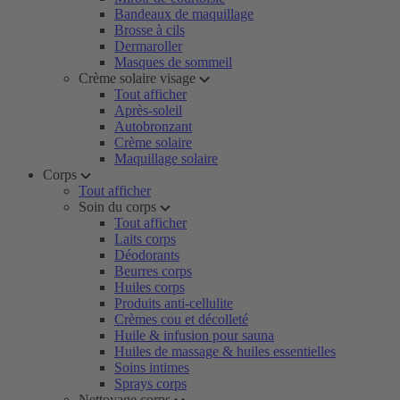
Bandeaux de maquillage
Brosse à cils
Dermaroller
Masques de sommeil
Crème solaire visage
Tout afficher
Après-soleil
Autobronzant
Crème solaire
Maquillage solaire
Corps
Tout afficher
Soin du corps
Tout afficher
Laits corps
Déodorants
Beurres corps
Huiles corps
Produits anti-cellulite
Crèmes cou et décolleté
Huile & infusion pour sauna
Huiles de massage & huiles essentielles
Soins intimes
Sprays corps
Nettoyage corps