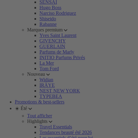
SENSAI
Hugo Boss
Narciso Rodriguez
Shiseido
Rabanne
Marques premium
Yves Saint Laurent
GIVENCHY
GUERLAIN
Parfums de Marly
INITIO Parfums Privés
La Mer
Tom Ford
Nouveau
Widian
IRÄYE
NEST NEW YORK
TYPEBEA
Promotions & best-sellers
☀️ Été
Tout afficher
Highlights
Travel Essentials
Tendances beauté été 2026
Les essentiels d’été pour lui