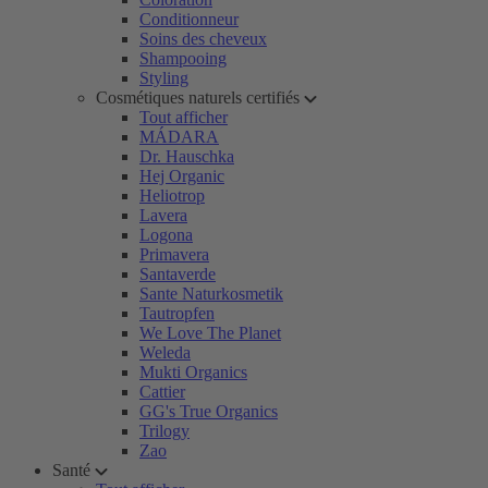
Conditionneur
Soins des cheveux
Shampooing
Styling
Cosmétiques naturels certifiés
Tout afficher
MÁDARA
Dr. Hauschka
Hej Organic
Heliotrop
Lavera
Logona
Primavera
Santaverde
Sante Naturkosmetik
Tautropfen
We Love The Planet
Weleda
Mukti Organics
Cattier
GG's True Organics
Trilogy
Zao
Santé