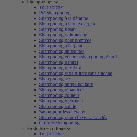
Shampooings
Tout afficher
Pré-shampooing
Shampooing à la kératine
Shampooing à l'huile d'argan
Shampooing lissant
Shampooing volumateur
Shampooing pour hommes
Shampooing à l'argent
Shampooing au tea tree
Shampooing et après-shampooing 2 en 1
Shampooing naturel
Shampooing purifiant
Shampooing sans sulfate sans silicone
Shampooing sec
Shampooing antipelliculaire
Shampooing réparateur
Shampooing couleur
Shampooing hydratant
Shampooing solide
Savon pour les cheveux
Shampooing pour cheveux bouclés
Coffrets shampooing
Produits de coiffage
Tout afficher