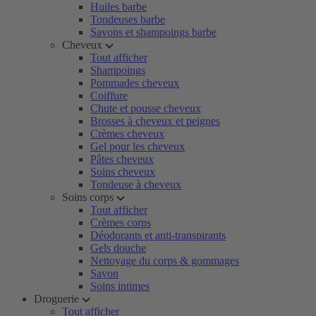
Huiles barbe
Tondeuses barbe
Savons et shampoings barbe
Cheveux
Tout afficher
Shampoings
Pommades cheveux
Coiffure
Chute et pousse cheveux
Brosses à cheveux et peignes
Crèmes cheveux
Gel pour les cheveux
Pâtes cheveux
Soins cheveux
Tondeuse à cheveux
Soins corps
Tout afficher
Crèmes corps
Déodorants et anti-transpirants
Gels douche
Nettoyage du corps & gommages
Savon
Soins intimes
Droguerie
Tout afficher