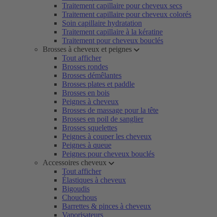
Traitement capillaire pour cheveux secs
Traitement capillaire pour cheveux colorés
Soin capillaire hydratation
Traitement capillaire à la kératine
Traitement pour cheveux bouclés
Brosses à cheveux et peignes
Tout afficher
Brosses rondes
Brosses démêlantes
Brosses plates et paddle
Brosses en bois
Peignes à cheveux
Brosses de massage pour la tête
Brosses en poil de sanglier
Brosses squelettes
Peignes à couper les cheveux
Peignes à queue
Peignes pour cheveux bouclés
Accessoires cheveux
Tout afficher
Élastiques à cheveux
Bigoudis
Chouchous
Barrettes & pinces à cheveux
Vaporisateurs