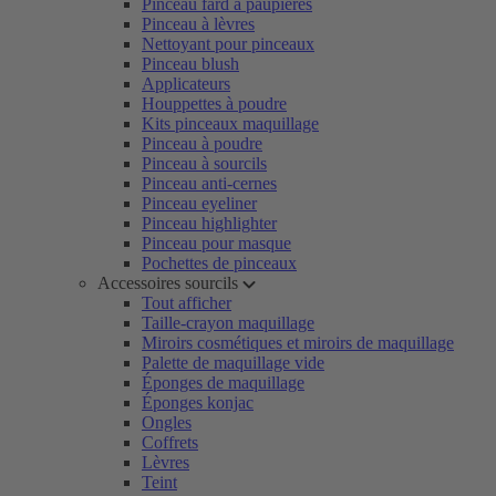
Pinceau fard à paupières
Pinceau à lèvres
Nettoyant pour pinceaux
Pinceau blush
Applicateurs
Houppettes à poudre
Kits pinceaux maquillage
Pinceau à poudre
Pinceau à sourcils
Pinceau anti-cernes
Pinceau eyeliner
Pinceau highlighter
Pinceau pour masque
Pochettes de pinceaux
Accessoires sourcils
Tout afficher
Taille-crayon maquillage
Miroirs cosmétiques et miroirs de maquillage
Palette de maquillage vide
Éponges de maquillage
Éponges konjac
Ongles
Coffrets
Lèvres
Teint