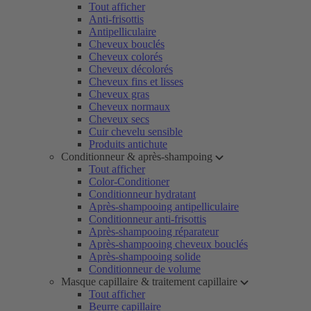
Tout afficher
Anti-frisottis
Antipelliculaire
Cheveux bouclés
Cheveux colorés
Cheveux décolorés
Cheveux fins et lisses
Cheveux gras
Cheveux normaux
Cheveux secs
Cuir chevelu sensible
Produits antichute
Conditionneur & après-shampoing
Tout afficher
Color-Conditioner
Conditionneur hydratant
Après-shampooing antipelliculaire
Conditionneur anti-frisottis
Après-shampooing réparateur
Après-shampooing cheveux bouclés
Après-shampooing solide
Conditionneur de volume
Masque capillaire & traitement capillaire
Tout afficher
Beurre capillaire