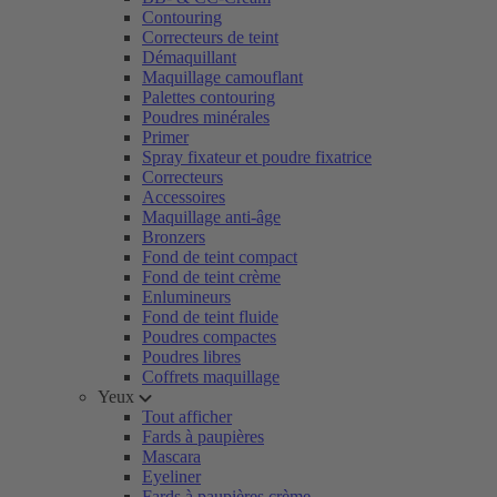
Contouring
Correcteurs de teint
Démaquillant
Maquillage camouflant
Palettes contouring
Poudres minérales
Primer
Spray fixateur et poudre fixatrice
Correcteurs
Accessoires
Maquillage anti-âge
Bronzers
Fond de teint compact
Fond de teint crème
Enlumineurs
Fond de teint fluide
Poudres compactes
Poudres libres
Coffrets maquillage
Yeux
Tout afficher
Fards à paupières
Mascara
Eyeliner
Fards à paupières crème