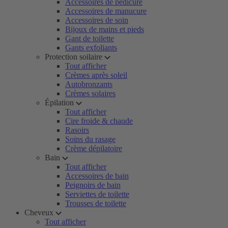
Accessoires de pédicure
Accessoires de manucure
Accessoires de soin
Bijoux de mains et pieds
Gant de toilette
Gants exfoliants
Protection soilaire
Tout afficher
Crèmes après soleil
Autobronzants
Crèmes solaires
Épilation
Tout afficher
Cire froide & chaude
Rasoirs
Soins du rasage
Crème dépilatoire
Bain
Tout afficher
Accessoires de bain
Peignoirs de bain
Serviettes de toilette
Trousses de toilette
Cheveux
Tout afficher