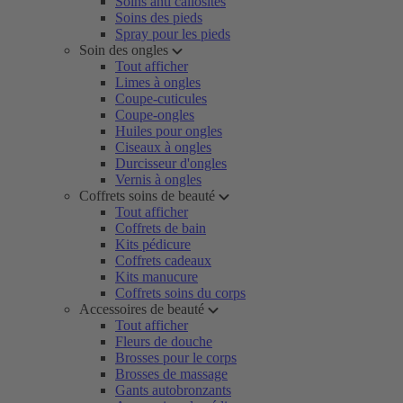
Soins anti callosités
Soins des pieds
Spray pour les pieds
Soin des ongles
Tout afficher
Limes à ongles
Coupe-cuticules
Coupe-ongles
Huiles pour ongles
Ciseaux à ongles
Durcisseur d'ongles
Vernis à ongles
Coffrets soins de beauté
Tout afficher
Coffrets de bain
Kits pédicure
Coffrets cadeaux
Kits manucure
Coffrets soins du corps
Accessoires de beauté
Tout afficher
Fleurs de douche
Brosses pour le corps
Brosses de massage
Gants autobronzants