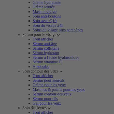
Crème hydratante
Crème teintée
Masque visage
Soin anti-boutons
Soin avec Q10
Soin du visage 24h
Soins du visage sans parabènes
Sérum pour le visage
Tout afficher
Sérum anti-âge
Sérum collagène
Sérum hydratant
Sérum à l'acide hyaluronique
Sérum vitamine C
Ampoules
Soin contour des yeux
Tout afficher
Sérum pour sourcils
Crème pour les yeux
Masques & patchs pour les yeux
Sérum contour des yeux
Sérum pour cils
Gel pour les yeux
Soin des lèvres
Tout afficher