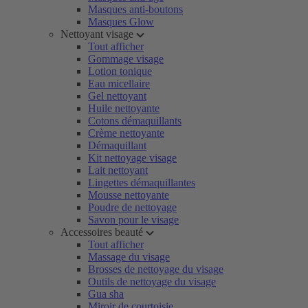
Masques anti-boutons
Masques Glow
Nettoyant visage
Tout afficher
Gommage visage
Lotion tonique
Eau micellaire
Gel nettoyant
Huile nettoyante
Cotons démaquillants
Crème nettoyante
Démaquillant
Kit nettoyage visage
Lait nettoyant
Lingettes démaquillantes
Mousse nettoyante
Poudre de nettoyage
Savon pour le visage
Accessoires beauté
Tout afficher
Massage du visage
Brosses de nettoyage du visage
Outils de nettoyage du visage
Gua sha
Miroir de courtoisie