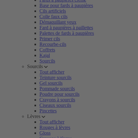
Base pour fards à paupières
Cils artificiels
Colle faux cils
Démaquillant yeux
Fard à paupières à paillettes
Palettes de fards à paupières
Primer cils
Recourbe-cils
Coffrets
Kajal
Sourcils
Sourcils
Tout afficher
Teinture sourcils
Gel sourcils
Pommade sourcils
Poudre pour sourcils
Crayons à sourcils
Ciseaux sourcils
Pincettes
Lèvres
Tout afficher
Rouges à lèvres
Gloss