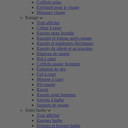
Coffrets soins
Exfoliant pour le visage
Masques visage
Rasage
Tout afficher
Crème à raser
Rasoirs peau humide
Baumes et lotions après-rasage
Rasoirs et tondeuses électriques
Rasoirs de sûreté et accessoires
Blaireau de rasage
Bol à raser
Coffrets rasage hommes
Épilation du nez
Gel à raser
Mousse à raser
Pré-rasage
Rasoir
Rasoirs pour hommes
Savons à barbe
Support de rasage
Soins barbe
Tout afficher
Baumes barbe
Peignes et brosses barbe