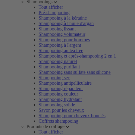
Shampooings
Tout afficher
Pré-shampooing
Shampooing à la kératine
Shampooing à l'huile d'argan
Shampooing lissant
Shampooing volumateur
Shampooing pour hommes
Shampooing à l'argent
Shampooing au tea tree
Shampooing et après-shampooing 2 en 1
Shampooing naturel
Shampooing purifiant
Shampooing sans sulfate sans silicone
Shampooing sec
Shampooing antipelliculaire
Shampooing réparateur
Shampooing couleur
Shampooing hydratant
Shampooing solide
Savon pour les cheveux
Shampooing pour cheveux bouclés
Coffrets shampooing
Produits de coiffage
Tout afficher