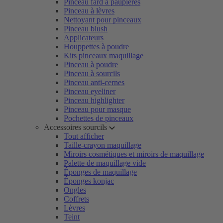
Pinceau fard à paupières
Pinceau à lèvres
Nettoyant pour pinceaux
Pinceau blush
Applicateurs
Houppettes à poudre
Kits pinceaux maquillage
Pinceau à poudre
Pinceau à sourcils
Pinceau anti-cernes
Pinceau eyeliner
Pinceau highlighter
Pinceau pour masque
Pochettes de pinceaux
Accessoires sourcils
Tout afficher
Taille-crayon maquillage
Miroirs cosmétiques et miroirs de maquillage
Palette de maquillage vide
Éponges de maquillage
Éponges konjac
Ongles
Coffrets
Lèvres
Teint