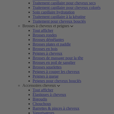
Traitement capillaire pour cheveux secs
Traitement capillaire pour cheveux colorés
Soin capillaire hydratation
Traitement capillaire à la kératine
Traitement pour cheveux bouclés
Brosses à cheveux et peignes
Tout afficher
Brosses rondes
Brosses démêlantes
Brosses plates et paddle
Brosses en bois
Peignes à cheveux
Brosses de massage pour la tête
Brosses en poil de sanglier
Brosses squelettes
Peignes à couper les cheveux
Peignes à queue
Peignes pour cheveux bouclés
Accessoires cheveux
Tout afficher
Élastiques à cheveux
Bigoudis
Chouchous
Barrettes & pinces à cheveux
Vaporisateurs