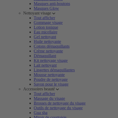
Masques anti-boutons
Masques Glow
Nettoyant visage
Tout afficher
Gommage visage
Lotion tonique
Eau micellaire
Gel nettoyant
Huile nettoyante
Cotons démaquillants
Crème nettoyante
Démaquillant
Kit nettoyage visage
Lait nettoyant
Lingettes démaquillantes
Mousse nettoyante
Poudre de nettoyage
Savon pour le visage
Accessoires beauté
Tout afficher
Massage du visage
Brosses de nettoyage du visage
Outils de nettoyage du visage
Gua sha
Miroir de courtoisie