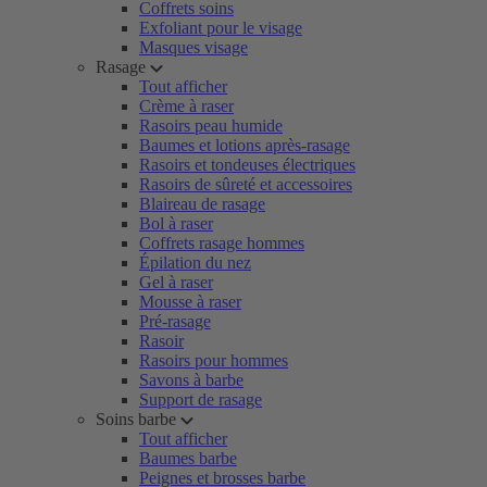
Coffrets soins
Exfoliant pour le visage
Masques visage
Rasage
Tout afficher
Crème à raser
Rasoirs peau humide
Baumes et lotions après-rasage
Rasoirs et tondeuses électriques
Rasoirs de sûreté et accessoires
Blaireau de rasage
Bol à raser
Coffrets rasage hommes
Épilation du nez
Gel à raser
Mousse à raser
Pré-rasage
Rasoir
Rasoirs pour hommes
Savons à barbe
Support de rasage
Soins barbe
Tout afficher
Baumes barbe
Peignes et brosses barbe