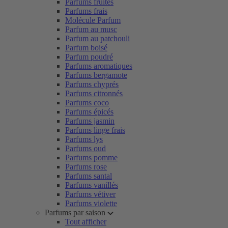
Parfums fruités
Parfums frais
Molécule Parfum
Parfum au musc
Parfum au patchouli
Parfum boisé
Parfum poudré
Parfums aromatiques
Parfums bergamote
Parfums chyprés
Parfums citronnés
Parfums coco
Parfums épicés
Parfums jasmin
Parfums linge frais
Parfums lys
Parfums oud
Parfums pomme
Parfums rose
Parfums santal
Parfums vanillés
Parfums vétiver
Parfums violette
Parfums par saison
Tout afficher