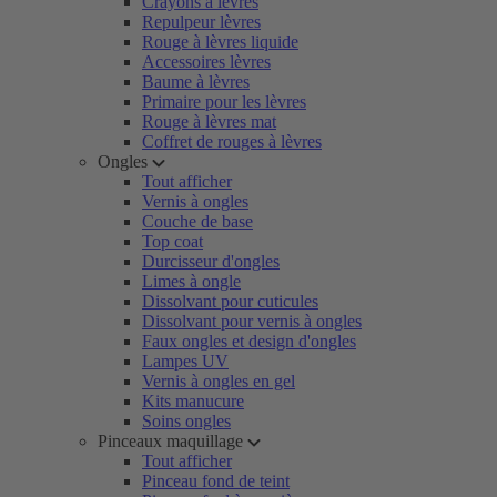
Crayons à lèvres
Repulpeur lèvres
Rouge à lèvres liquide
Accessoires lèvres
Baume à lèvres
Primaire pour les lèvres
Rouge à lèvres mat
Coffret de rouges à lèvres
Ongles
Tout afficher
Vernis à ongles
Couche de base
Top coat
Durcisseur d'ongles
Limes à ongle
Dissolvant pour cuticules
Dissolvant pour vernis à ongles
Faux ongles et design d'ongles
Lampes UV
Vernis à ongles en gel
Kits manucure
Soins ongles
Pinceaux maquillage
Tout afficher
Pinceau fond de teint