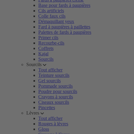
Base pour fards à paupières
Cils artificiels
Colle faux cils
Démaquillant yeux
Fard à paupières à paillettes
Palettes de fards à paupières
Primer cils
Recourbe-cils
Coffrets
Kajal
Sourcils
Sourcils
Tout afficher
Teinture sourcils
Gel sourcils
Pommade sourcils
Poudre pour sourcils
Crayons à sourcils
Ciseaux sourcils
Pincettes
Lèvres
Tout afficher
Rouges à lèvres
Gloss