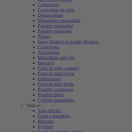
Contouring
Correcteurs de teint
Démaquillant
Maquillage camouflant
Palettes contouring
Poudres minérales
Primer
Spray fixateur et poudre fixatrice
Correcteurs
Accessoires
Maquillage anti-âge
Bronzers
Fond de teint compact
Fond de teint crème
Enlumineurs
Fond de teint fluide
Poudres compactes
Poudres libres
Coffrets maquillage
Yeux
Tout afficher
Fards à paupières
Mascara
Eyeliner
Fards à paupières crème