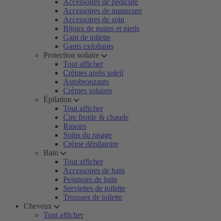
Accessoires de pédicure
Accessoires de manucure
Accessoires de soin
Bijoux de mains et pieds
Gant de toilette
Gants exfoliants
Protection soilaire
Tout afficher
Crèmes après soleil
Autobronzants
Crèmes solaires
Épilation
Tout afficher
Cire froide & chaude
Rasoirs
Soins du rasage
Crème dépilatoire
Bain
Tout afficher
Accessoires de bain
Peignoirs de bain
Serviettes de toilette
Trousses de toilette
Cheveux
Tout afficher