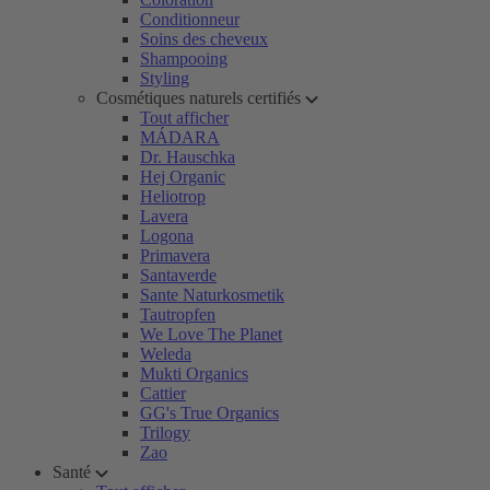
Conditionneur
Soins des cheveux
Shampooing
Styling
Cosmétiques naturels certifiés
Tout afficher
MÁDARA
Dr. Hauschka
Hej Organic
Heliotrop
Lavera
Logona
Primavera
Santaverde
Sante Naturkosmetik
Tautropfen
We Love The Planet
Weleda
Mukti Organics
Cattier
GG's True Organics
Trilogy
Zao
Santé