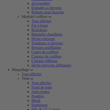
Accessoires
Épingles à cheveux
Rubans pour boucles
Matériel coiffure
Tout afficher
Fer à lisser
Boucleurs
Bigoudis chauffants
Sèche-cheveux
Tondeuse à cheveux
Brosses soufflantes
Capes de coiffure
Ciseaux de coiffure
Ciseaux effileurs
Sèche-cheveux diffuseurs
Maquillage
Tout afficher
Teint
Tout afficher
Fond de teint
Anti-cernes
Poudres
Blush
Surligneur
BB- & CC-Cream