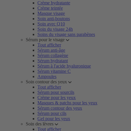
Crème hydratante
Crème teintée
Masque visage
Soin anti-boutons
Soin avec Q10
Soin du visage 24h
Soins du visage sans parabènes
Sérum pour le visage
Tout afficher
Sérum anti-âge
Sérum collagène
Sérum hydratant
Sérum à l'acide hyaluronique
Sérum vitamine C
Ampoules
Soin contour des yeux
Tout afficher
Sérum pour sourcils
Crème pour les yeux
Masques & patchs pour les yeux
Sérum contour des yeux
Sérum pour cils
Gel pour les yeux
Soin des lèvres
Tout afficher