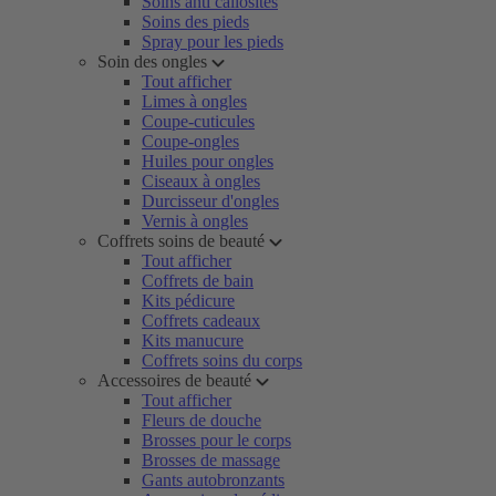
Soins anti callosités
Soins des pieds
Spray pour les pieds
Soin des ongles
Tout afficher
Limes à ongles
Coupe-cuticules
Coupe-ongles
Huiles pour ongles
Ciseaux à ongles
Durcisseur d'ongles
Vernis à ongles
Coffrets soins de beauté
Tout afficher
Coffrets de bain
Kits pédicure
Coffrets cadeaux
Kits manucure
Coffrets soins du corps
Accessoires de beauté
Tout afficher
Fleurs de douche
Brosses pour le corps
Brosses de massage
Gants autobronzants