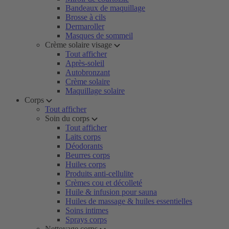
Bandeaux de maquillage
Brosse à cils
Dermaroller
Masques de sommeil
Crème solaire visage
Tout afficher
Après-soleil
Autobronzant
Crème solaire
Maquillage solaire
Corps
Tout afficher
Soin du corps
Tout afficher
Laits corps
Déodorants
Beurres corps
Huiles corps
Produits anti-cellulite
Crèmes cou et décolleté
Huile & infusion pour sauna
Huiles de massage & huiles essentielles
Soins intimes
Sprays corps
Nettoyage corps