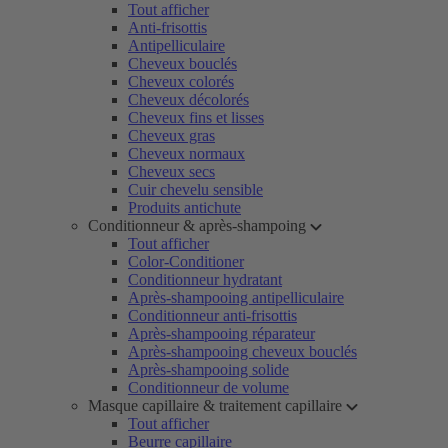
Tout afficher
Anti-frisottis
Antipelliculaire
Cheveux bouclés
Cheveux colorés
Cheveux décolorés
Cheveux fins et lisses
Cheveux gras
Cheveux normaux
Cheveux secs
Cuir chevelu sensible
Produits antichute
Conditionneur & après-shampoing
Tout afficher
Color-Conditioner
Conditionneur hydratant
Après-shampooing antipelliculaire
Conditionneur anti-frisottis
Après-shampooing réparateur
Après-shampooing cheveux bouclés
Après-shampooing solide
Conditionneur de volume
Masque capillaire & traitement capillaire
Tout afficher
Beurre capillaire