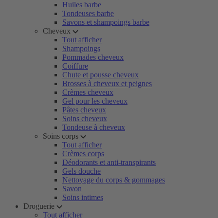
Huiles barbe
Tondeuses barbe
Savons et shampoings barbe
Cheveux
Tout afficher
Shampoings
Pommades cheveux
Coiffure
Chute et pousse cheveux
Brosses à cheveux et peignes
Crèmes cheveux
Gel pour les cheveux
Pâtes cheveux
Soins cheveux
Tondeuse à cheveux
Soins corps
Tout afficher
Crèmes corps
Déodorants et anti-transpirants
Gels douche
Nettoyage du corps & gommages
Savon
Soins intimes
Droguerie
Tout afficher