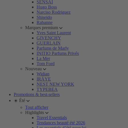
SENSAI
Hugo Boss
Narciso Rodriguez
Shiseido
Rabanne
Marques premium
Yves Saint Laurent
GIVENCHY
GUERLAIN
Parfums de Marly
INITIO Parfums Privés
La Mer
Tom Ford
Nouveau
Widian
IRÄYE
NEST NEW YORK
TYPEBEA
Promotions & best-sellers
☀️ Été
Tout afficher
Highlights
Travel Essentials
Tendances beauté été 2026
Les essentiels d’été pour lui