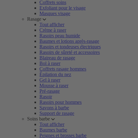
Coffrets soins
Exfoliant pour le visage
Masques visage
Rasage
Tout afficher
Crème à raser
Rasoirs peau humide
Baumes et lotions après-rasage
Rasoirs et tondeuses électriques
Rasoirs de sûreté et accessoires
Blaireau de rasage
Bol à raser
Coffrets rasage hommes
Épilation du nez
Gel à raser
Mousse à raser
Pré-rasage
Rasoir
Rasoirs pour hommes
Savons à barbe
Support de rasage
Soins barbe
Tout afficher
Baumes barbe
Peignes et brosses barbe