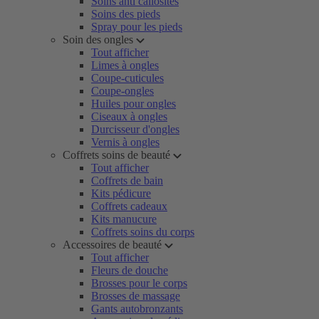
Soins anti callosités
Soins des pieds
Spray pour les pieds
Soin des ongles
Tout afficher
Limes à ongles
Coupe-cuticules
Coupe-ongles
Huiles pour ongles
Ciseaux à ongles
Durcisseur d'ongles
Vernis à ongles
Coffrets soins de beauté
Tout afficher
Coffrets de bain
Kits pédicure
Coffrets cadeaux
Kits manucure
Coffrets soins du corps
Accessoires de beauté
Tout afficher
Fleurs de douche
Brosses pour le corps
Brosses de massage
Gants autobronzants