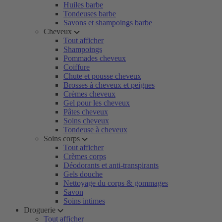
Huiles barbe
Tondeuses barbe
Savons et shampoings barbe
Cheveux
Tout afficher
Shampoings
Pommades cheveux
Coiffure
Chute et pousse cheveux
Brosses à cheveux et peignes
Crèmes cheveux
Gel pour les cheveux
Pâtes cheveux
Soins cheveux
Tondeuse à cheveux
Soins corps
Tout afficher
Crèmes corps
Déodorants et anti-transpirants
Gels douche
Nettoyage du corps & gommages
Savon
Soins intimes
Droguerie
Tout afficher