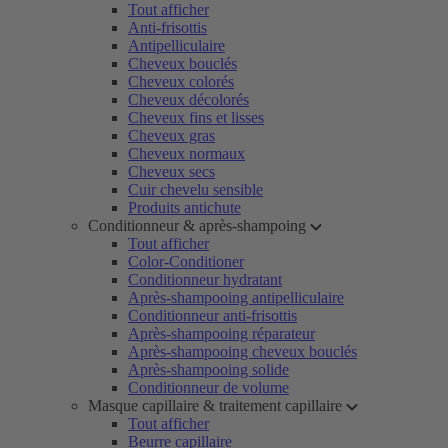
Tout afficher
Anti-frisottis
Antipelliculaire
Cheveux bouclés
Cheveux colorés
Cheveux décolorés
Cheveux fins et lisses
Cheveux gras
Cheveux normaux
Cheveux secs
Cuir chevelu sensible
Produits antichute
Conditionneur & après-shampoing
Tout afficher
Color-Conditioner
Conditionneur hydratant
Après-shampooing antipelliculaire
Conditionneur anti-frisottis
Après-shampooing réparateur
Après-shampooing cheveux bouclés
Après-shampooing solide
Conditionneur de volume
Masque capillaire & traitement capillaire
Tout afficher
Beurre capillaire