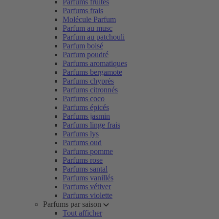
Parfums fruités
Parfums frais
Molécule Parfum
Parfum au musc
Parfum au patchouli
Parfum boisé
Parfum poudré
Parfums aromatiques
Parfums bergamote
Parfums chyprés
Parfums citronnés
Parfums coco
Parfums épicés
Parfums jasmin
Parfums linge frais
Parfums lys
Parfums oud
Parfums pomme
Parfums rose
Parfums santal
Parfums vanillés
Parfums vétiver
Parfums violette
Parfums par saison
Tout afficher