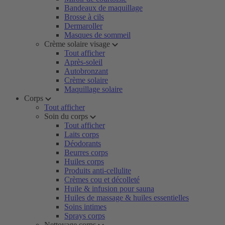
Bandeaux de maquillage
Brosse à cils
Dermaroller
Masques de sommeil
Crème solaire visage
Tout afficher
Après-soleil
Autobronzant
Crème solaire
Maquillage solaire
Corps
Tout afficher
Soin du corps
Tout afficher
Laits corps
Déodorants
Beurres corps
Huiles corps
Produits anti-cellulite
Crèmes cou et décolleté
Huile & infusion pour sauna
Huiles de massage & huiles essentielles
Soins intimes
Sprays corps
Nettoyage corps