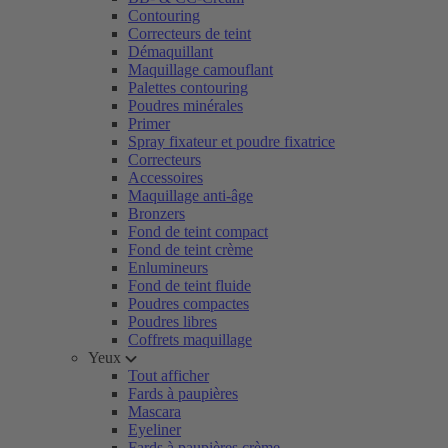
Contouring
Correcteurs de teint
Démaquillant
Maquillage camouflant
Palettes contouring
Poudres minérales
Primer
Spray fixateur et poudre fixatrice
Correcteurs
Accessoires
Maquillage anti-âge
Bronzers
Fond de teint compact
Fond de teint crème
Enlumineurs
Fond de teint fluide
Poudres compactes
Poudres libres
Coffrets maquillage
Yeux
Tout afficher
Fards à paupières
Mascara
Eyeliner
Fards à paupières crème