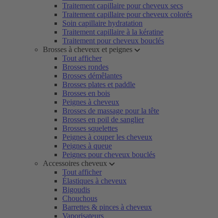
Traitement capillaire pour cheveux secs
Traitement capillaire pour cheveux colorés
Soin capillaire hydratation
Traitement capillaire à la kératine
Traitement pour cheveux bouclés
Brosses à cheveux et peignes
Tout afficher
Brosses rondes
Brosses démêlantes
Brosses plates et paddle
Brosses en bois
Peignes à cheveux
Brosses de massage pour la tête
Brosses en poil de sanglier
Brosses squelettes
Peignes à couper les cheveux
Peignes à queue
Peignes pour cheveux bouclés
Accessoires cheveux
Tout afficher
Élastiques à cheveux
Bigoudis
Chouchous
Barrettes & pinces à cheveux
Vaporisateurs