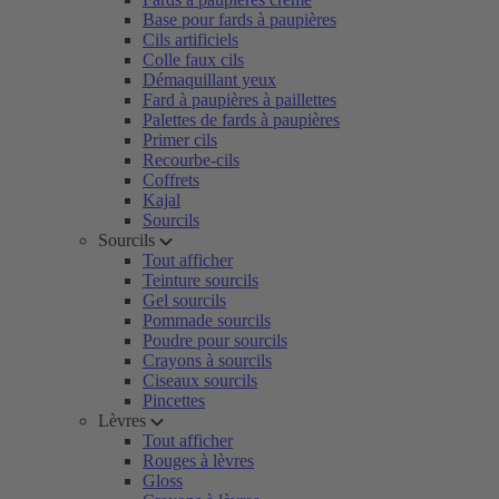
Base pour fards à paupières
Cils artificiels
Colle faux cils
Démaquillant yeux
Fard à paupières à paillettes
Palettes de fards à paupières
Primer cils
Recourbe-cils
Coffrets
Kajal
Sourcils
Sourcils
Tout afficher
Teinture sourcils
Gel sourcils
Pommade sourcils
Poudre pour sourcils
Crayons à sourcils
Ciseaux sourcils
Pincettes
Lèvres
Tout afficher
Rouges à lèvres
Gloss