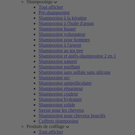
Shampooings
Tout afficher
Pré-shampooing
Shampooing à la kératine
Shampooing à l'huile d'argan
Shampooing lissant
Shampooing volumateur
Shampooing pour hommes
Shampooing à l'argent
Shampooing au tea tree
Shampooing et après-shampooing 2 en 1
Shampooing naturel
Shampooing purifiant
Shampooing sans sulfate sans silicone
Shampooing sec
Shampooing antipelliculaire
Shampooing réparateur
Shampooing couleur
Shampooing hydratant
Shampooing solide
Savon pour les cheveux
Shampooing pour cheveux bouclés
Coffrets shampooing
Produits de coiffage
Tout afficher