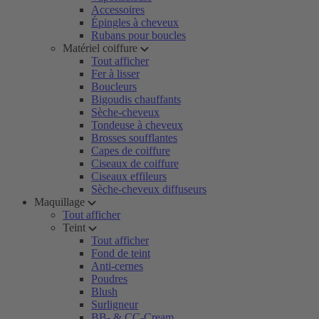
Accessoires
Épingles à cheveux
Rubans pour boucles
Matériel coiffure
Tout afficher
Fer à lisser
Boucleurs
Bigoudis chauffants
Sèche-cheveux
Tondeuse à cheveux
Brosses soufflantes
Capes de coiffure
Ciseaux de coiffure
Ciseaux effileurs
Sèche-cheveux diffuseurs
Maquillage
Tout afficher
Teint
Tout afficher
Fond de teint
Anti-cernes
Poudres
Blush
Surligneur
BB- & CC-Cream