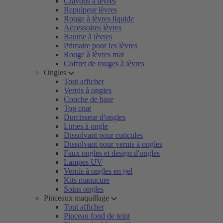
Crayons à lèvres
Repulpeur lèvres
Rouge à lèvres liquide
Accessoires lèvres
Baume à lèvres
Primaire pour les lèvres
Rouge à lèvres mat
Coffret de rouges à lèvres
Ongles
Tout afficher
Vernis à ongles
Couche de base
Top coat
Durcisseur d'ongles
Limes à ongle
Dissolvant pour cuticules
Dissolvant pour vernis à ongles
Faux ongles et design d'ongles
Lampes UV
Vernis à ongles en gel
Kits manucure
Soins ongles
Pinceaux maquillage
Tout afficher
Pinceau fond de teint