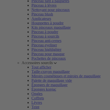
Pinceau fard à paupières
Pinceau à lèvres
Nettoyant pour pinceaux
Pinceau blush
Applicateurs
Houppettes à poudre
Kits pinceaux maquillage
Pinceau à poudre
Pinceau à sourcils
Pinceau anti-cernes
Pinceau eyeliner
Pinceau highlighter
Pinceau pour masque
Pochettes de pinceaux
Accessoires sourcils
Tout afficher
Taille-crayon maquillage
Miroirs cosmétiques et miroirs de maquillage
Palette de maquillage vide
Éponges de maquillage
Éponges konjac
Ongles
Coffrets
Lèvres
Teint