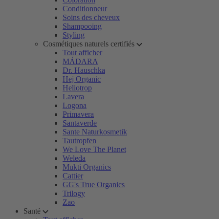
Conditionneur
Soins des cheveux
Shampooing
Styling
Cosmétiques naturels certifiés
Tout afficher
MÁDARA
Dr. Hauschka
Hej Organic
Heliotrop
Lavera
Logona
Primavera
Santaverde
Sante Naturkosmetik
Tautropfen
We Love The Planet
Weleda
Mukti Organics
Cattier
GG's True Organics
Trilogy
Zao
Santé