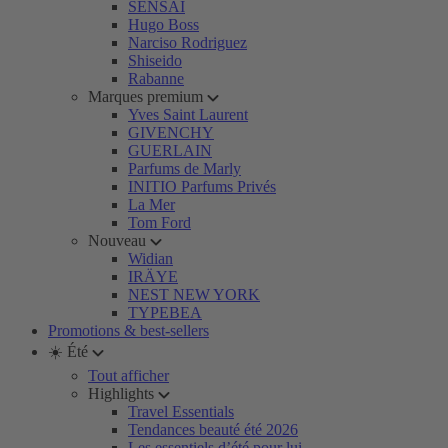
SENSAI
Hugo Boss
Narciso Rodriguez
Shiseido
Rabanne
Marques premium
Yves Saint Laurent
GIVENCHY
GUERLAIN
Parfums de Marly
INITIO Parfums Privés
La Mer
Tom Ford
Nouveau
Widian
IRÄYE
NEST NEW YORK
TYPEBEA
Promotions & best-sellers
☀️ Été
Tout afficher
Highlights
Travel Essentials
Tendances beauté été 2026
Les essentiels d’été pour lui