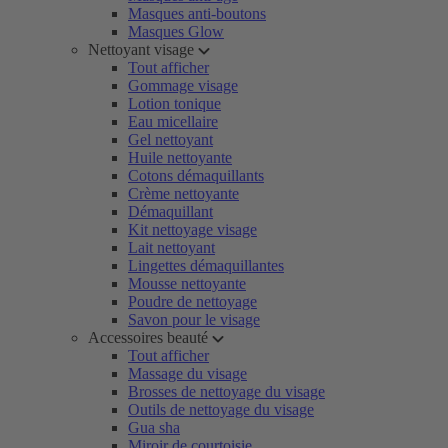
Masques anti-boutons
Masques Glow
Nettoyant visage
Tout afficher
Gommage visage
Lotion tonique
Eau micellaire
Gel nettoyant
Huile nettoyante
Cotons démaquillants
Crème nettoyante
Démaquillant
Kit nettoyage visage
Lait nettoyant
Lingettes démaquillantes
Mousse nettoyante
Poudre de nettoyage
Savon pour le visage
Accessoires beauté
Tout afficher
Massage du visage
Brosses de nettoyage du visage
Outils de nettoyage du visage
Gua sha
Miroir de courtoisie