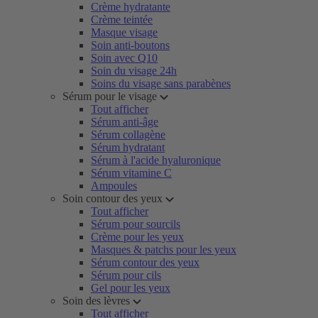
Crème hydratante
Crème teintée
Masque visage
Soin anti-boutons
Soin avec Q10
Soin du visage 24h
Soins du visage sans parabènes
Sérum pour le visage
Tout afficher
Sérum anti-âge
Sérum collagène
Sérum hydratant
Sérum à l'acide hyaluronique
Sérum vitamine C
Ampoules
Soin contour des yeux
Tout afficher
Sérum pour sourcils
Crème pour les yeux
Masques & patchs pour les yeux
Sérum contour des yeux
Sérum pour cils
Gel pour les yeux
Soin des lèvres
Tout afficher