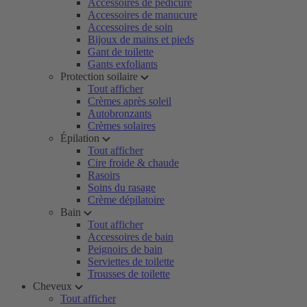
Accessoires de pédicure
Accessoires de manucure
Accessoires de soin
Bijoux de mains et pieds
Gant de toilette
Gants exfoliants
Protection soilaire
Tout afficher
Crèmes après soleil
Autobronzants
Crèmes solaires
Épilation
Tout afficher
Cire froide & chaude
Rasoirs
Soins du rasage
Crème dépilatoire
Bain
Tout afficher
Accessoires de bain
Peignoirs de bain
Serviettes de toilette
Trousses de toilette
Cheveux
Tout afficher