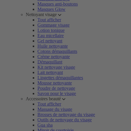
Masques anti-boutons
Masques Glow
Nettoyant visage
Tout afficher
Gommage visage
Lotion tonique
Eau micellaire
Gel nettoyant
Huile nettoyante
Cotons démaquillants
Crème nettoyante
Démaquillant
Kit nettoyage visage
Lait nettoyant
Lingettes démaquillantes
Mousse nettoyante
Poudre de nettoyage
Savon pour le visage
Accessoires beauté
Tout afficher
Massage du visage
Brosses de nettoyage du visage
Outils de nettoyage du visage
Gua sha
Miroir de courtoisie