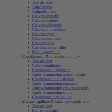
Tout afficher
Anti-frisottis
Antipelliculaire
Cheveux bouclés
Cheveux colorés
Cheveux décolorés
Cheveux fins et lisses
Cheveux gras
Cheveux normaux
Cheveux secs
Cuir chevelu sensible
Produits antichute
Conditionneur & après-shampoing
Tout afficher
Color-Conditioner
Conditionneur hydratant
Après-shampooing antipelliculaire
Conditionneur anti-frisottis
Après-shampooing réparateur
Après-shampooing cheveux bouclés
Après-shampooing solide
Conditionneur de volume
Masque capillaire & traitement capillaire
Tout afficher
Beurre capillaire