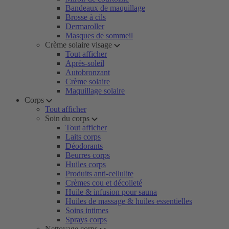
Bandeaux de maquillage
Brosse à cils
Dermaroller
Masques de sommeil
Crème solaire visage
Tout afficher
Après-soleil
Autobronzant
Crème solaire
Maquillage solaire
Corps
Tout afficher
Soin du corps
Tout afficher
Laits corps
Déodorants
Beurres corps
Huiles corps
Produits anti-cellulite
Crèmes cou et décolleté
Huile & infusion pour sauna
Huiles de massage & huiles essentielles
Soins intimes
Sprays corps
Nettoyage corps