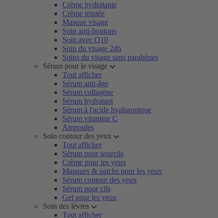
Crème hydratante
Crème teintée
Masque visage
Soin anti-boutons
Soin avec Q10
Soin du visage 24h
Soins du visage sans parabènes
Sérum pour le visage
Tout afficher
Sérum anti-âge
Sérum collagène
Sérum hydratant
Sérum à l'acide hyaluronique
Sérum vitamine C
Ampoules
Soin contour des yeux
Tout afficher
Sérum pour sourcils
Crème pour les yeux
Masques & patchs pour les yeux
Sérum contour des yeux
Sérum pour cils
Gel pour les yeux
Soin des lèvres
Tout afficher