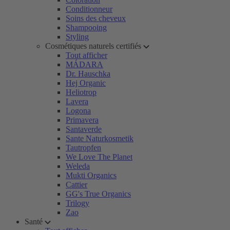
Conditionneur
Soins des cheveux
Shampooing
Styling
Cosmétiques naturels certifiés
Tout afficher
MÁDARA
Dr. Hauschka
Hej Organic
Heliotrop
Lavera
Logona
Primavera
Santaverde
Sante Naturkosmetik
Tautropfen
We Love The Planet
Weleda
Mukti Organics
Cattier
GG's True Organics
Trilogy
Zao
Santé