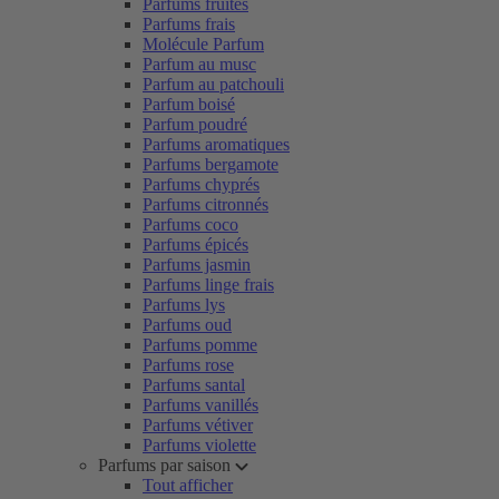
Parfums fruités
Parfums frais
Molécule Parfum
Parfum au musc
Parfum au patchouli
Parfum boisé
Parfum poudré
Parfums aromatiques
Parfums bergamote
Parfums chyprés
Parfums citronnés
Parfums coco
Parfums épicés
Parfums jasmin
Parfums linge frais
Parfums lys
Parfums oud
Parfums pomme
Parfums rose
Parfums santal
Parfums vanillés
Parfums vétiver
Parfums violette
Parfums par saison
Tout afficher