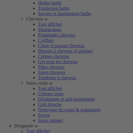
Huiles barbe
Tondeuses barbe
Savons et shampoings barbe
Cheveux
Tout afficher
Shampoings
Pommades cheveux
Coiffure
Chute et pousse cheveux
Brosses à cheveux et peignes
Crèmes cheveux
Gel pour les cheveux
Pâtes cheveux
Soins cheveux
Tondeuse à cheveux
Soins corps
Tout afficher
Crèmes corps
Déodorants et anti-transpirants
Gels douche
Nettoyage du corps & gommages
Savon
Soins intimes
Droguerie
Tout afficher