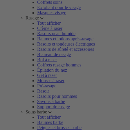
Coffrets soins
Exfoliant pour le visage
Masques visage
Rasage
Tout afficher
Crème à raser
Rasoirs peau humide
Baumes et lotions après-rasage
Rasoirs et tondeuses électriques
Rasoirs de sûreté et accessoires
Blaireau de rasage
Bol à raser
Coffrets rasage hommes
Épilation du nez
Gel à raser
Mousse à raser
Pré-rasage
Rasoir
Rasoirs pour hommes
Savons à barbe
Support de rasage
Soins barbe
Tout afficher
Baumes barbe
Peignes et brosses barbe