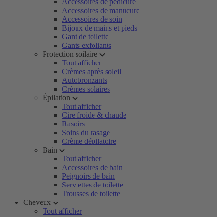
Accessoires de pédicure
Accessoires de manucure
Accessoires de soin
Bijoux de mains et pieds
Gant de toilette
Gants exfoliants
Protection soilaire
Tout afficher
Crèmes après soleil
Autobronzants
Crèmes solaires
Épilation
Tout afficher
Cire froide & chaude
Rasoirs
Soins du rasage
Crème dépilatoire
Bain
Tout afficher
Accessoires de bain
Peignoirs de bain
Serviettes de toilette
Trousses de toilette
Cheveux
Tout afficher