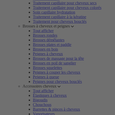
Traitement capillaire pour cheveux secs
Traitement capillaire pour cheveux colorés
Soin capillaire hydratation
Traitement capillaire à la kératine
Traitement pour cheveux bouclés
Brosses à cheveux et peignes
Tout afficher
Brosses rondes
Brosses démêlantes
Brosses plates et paddle
Brosses en bois
Peignes à cheveux
Brosses de massage pour la tête
Brosses en poil de sanglier
Brosses squelettes
Peignes à couper les cheveux
Peignes à queue
Peignes pour cheveux bouclés
Accessoires cheveux
Tout afficher
Élastiques à cheveux
Bigoudis
Chouchous
Barrettes & pinces à cheveux
Vaporisateurs