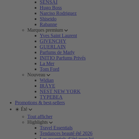
SENSAI
Hugo Boss
Narciso Rodriguez
Shiseido
Rabanne
Marques premium
Yves Saint Laurent
GIVENCHY
GUERLAIN
Parfums de Marly
INITIO Parfums Privés
La Mer
Tom Ford
Nouveau
Widian
IRÄYE
NEST NEW YORK
TYPEBEA
Promotions & best-sellers
☀️ Été
Tout afficher
Highlights
Travel Essentials
Tendances beauté été 2026
Les essentiels d’été pour lui