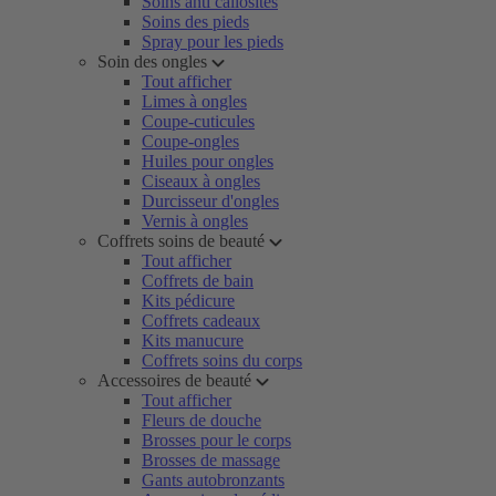
Soins anti callosités
Soins des pieds
Spray pour les pieds
Soin des ongles
Tout afficher
Limes à ongles
Coupe-cuticules
Coupe-ongles
Huiles pour ongles
Ciseaux à ongles
Durcisseur d'ongles
Vernis à ongles
Coffrets soins de beauté
Tout afficher
Coffrets de bain
Kits pédicure
Coffrets cadeaux
Kits manucure
Coffrets soins du corps
Accessoires de beauté
Tout afficher
Fleurs de douche
Brosses pour le corps
Brosses de massage
Gants autobronzants