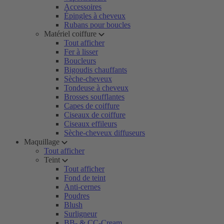
Accessoires
Épingles à cheveux
Rubans pour boucles
Matériel coiffure
Tout afficher
Fer à lisser
Boucleurs
Bigoudis chauffants
Sèche-cheveux
Tondeuse à cheveux
Brosses soufflantes
Capes de coiffure
Ciseaux de coiffure
Ciseaux effileurs
Sèche-cheveux diffuseurs
Maquillage
Tout afficher
Teint
Tout afficher
Fond de teint
Anti-cernes
Poudres
Blush
Surligneur
BB- & CC-Cream