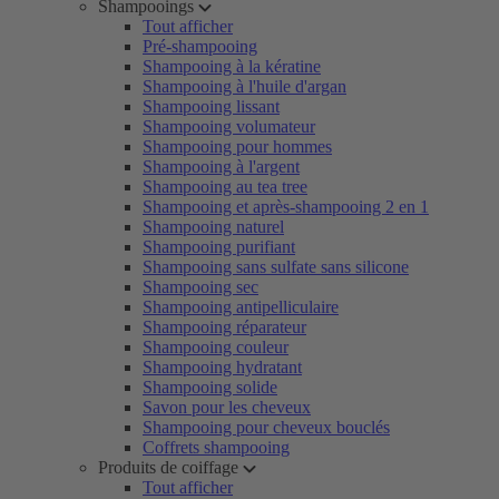
Shampooings
Tout afficher
Pré-shampooing
Shampooing à la kératine
Shampooing à l'huile d'argan
Shampooing lissant
Shampooing volumateur
Shampooing pour hommes
Shampooing à l'argent
Shampooing au tea tree
Shampooing et après-shampooing 2 en 1
Shampooing naturel
Shampooing purifiant
Shampooing sans sulfate sans silicone
Shampooing sec
Shampooing antipelliculaire
Shampooing réparateur
Shampooing couleur
Shampooing hydratant
Shampooing solide
Savon pour les cheveux
Shampooing pour cheveux bouclés
Coffrets shampooing
Produits de coiffage
Tout afficher