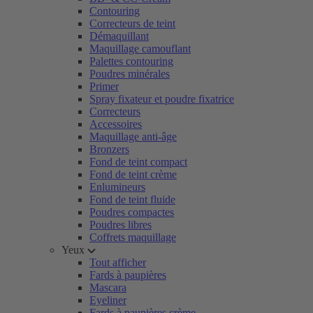
Contouring
Correcteurs de teint
Démaquillant
Maquillage camouflant
Palettes contouring
Poudres minérales
Primer
Spray fixateur et poudre fixatrice
Correcteurs
Accessoires
Maquillage anti-âge
Bronzers
Fond de teint compact
Fond de teint crème
Enlumineurs
Fond de teint fluide
Poudres compactes
Poudres libres
Coffrets maquillage
Yeux
Tout afficher
Fards à paupières
Mascara
Eyeliner
Fards à paupières crème