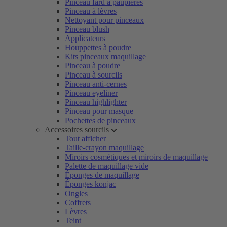
Pinceau fard à paupières
Pinceau à lèvres
Nettoyant pour pinceaux
Pinceau blush
Applicateurs
Houppettes à poudre
Kits pinceaux maquillage
Pinceau à poudre
Pinceau à sourcils
Pinceau anti-cernes
Pinceau eyeliner
Pinceau highlighter
Pinceau pour masque
Pochettes de pinceaux
Accessoires sourcils
Tout afficher
Taille-crayon maquillage
Miroirs cosmétiques et miroirs de maquillage
Palette de maquillage vide
Éponges de maquillage
Éponges konjac
Ongles
Coffrets
Lèvres
Teint