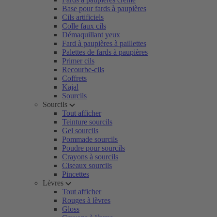
Base pour fards à paupières
Cils artificiels
Colle faux cils
Démaquillant yeux
Fard à paupières à paillettes
Palettes de fards à paupières
Primer cils
Recourbe-cils
Coffrets
Kajal
Sourcils
Sourcils
Tout afficher
Teinture sourcils
Gel sourcils
Pommade sourcils
Poudre pour sourcils
Crayons à sourcils
Ciseaux sourcils
Pincettes
Lèvres
Tout afficher
Rouges à lèvres
Gloss