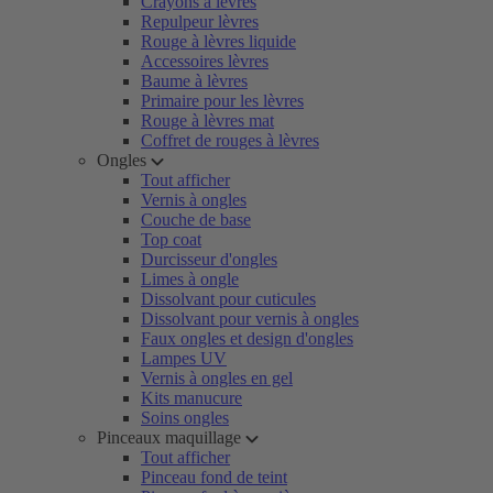
Crayons à lèvres
Repulpeur lèvres
Rouge à lèvres liquide
Accessoires lèvres
Baume à lèvres
Primaire pour les lèvres
Rouge à lèvres mat
Coffret de rouges à lèvres
Ongles
Tout afficher
Vernis à ongles
Couche de base
Top coat
Durcisseur d'ongles
Limes à ongle
Dissolvant pour cuticules
Dissolvant pour vernis à ongles
Faux ongles et design d'ongles
Lampes UV
Vernis à ongles en gel
Kits manucure
Soins ongles
Pinceaux maquillage
Tout afficher
Pinceau fond de teint