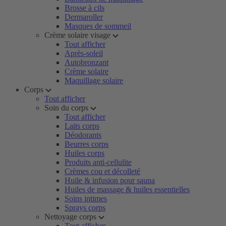
Brosse à cils
Dermaroller
Masques de sommeil
Crème solaire visage
Tout afficher
Après-soleil
Autobronzant
Crème solaire
Maquillage solaire
Corps
Tout afficher
Soin du corps
Tout afficher
Laits corps
Déodorants
Beurres corps
Huiles corps
Produits anti-cellulite
Crèmes cou et décolleté
Huile & infusion pour sauna
Huiles de massage & huiles essentielles
Soins intimes
Sprays corps
Nettoyage corps
Tout afficher