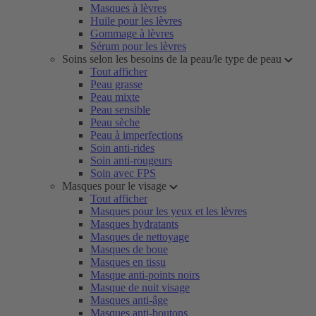
Masques à lèvres
Huile pour les lèvres
Gommage à lèvres
Sérum pour les lèvres
Soins selon les besoins de la peau/le type de peau
Tout afficher
Peau grasse
Peau mixte
Peau sensible
Peau sèche
Peau à imperfections
Soin anti-rides
Soin anti-rougeurs
Soin avec FPS
Masques pour le visage
Tout afficher
Masques pour les yeux et les lèvres
Masques hydratants
Masques de nettoyage
Masques de boue
Masques en tissu
Masque anti-points noirs
Masque de nuit visage
Masques anti-âge
Masques anti-boutons