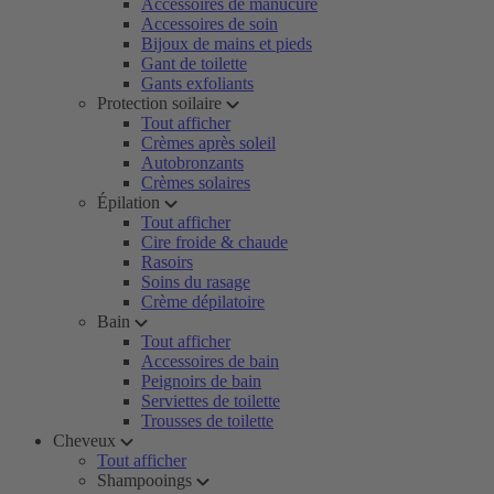
Accessoires de manucure
Accessoires de soin
Bijoux de mains et pieds
Gant de toilette
Gants exfoliants
Protection soilaire
Tout afficher
Crèmes après soleil
Autobronzants
Crèmes solaires
Épilation
Tout afficher
Cire froide & chaude
Rasoirs
Soins du rasage
Crème dépilatoire
Bain
Tout afficher
Accessoires de bain
Peignoirs de bain
Serviettes de toilette
Trousses de toilette
Cheveux
Tout afficher
Shampooings