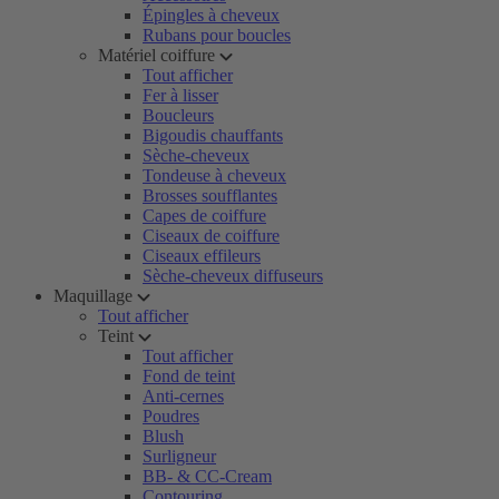
Épingles à cheveux
Rubans pour boucles
Matériel coiffure
Tout afficher
Fer à lisser
Boucleurs
Bigoudis chauffants
Sèche-cheveux
Tondeuse à cheveux
Brosses soufflantes
Capes de coiffure
Ciseaux de coiffure
Ciseaux effileurs
Sèche-cheveux diffuseurs
Maquillage
Tout afficher
Teint
Tout afficher
Fond de teint
Anti-cernes
Poudres
Blush
Surligneur
BB- & CC-Cream
Contouring