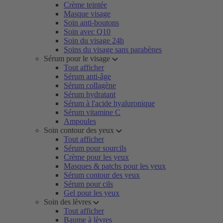
Crème teintée
Masque visage
Soin anti-boutons
Soin avec Q10
Soin du visage 24h
Soins du visage sans parabènes
Sérum pour le visage
Tout afficher
Sérum anti-âge
Sérum collagène
Sérum hydratant
Sérum à l'acide hyaluronique
Sérum vitamine C
Ampoules
Soin contour des yeux
Tout afficher
Sérum pour sourcils
Crème pour les yeux
Masques & patchs pour les yeux
Sérum contour des yeux
Sérum pour cils
Gel pour les yeux
Soin des lèvres
Tout afficher
Baume à lèvres