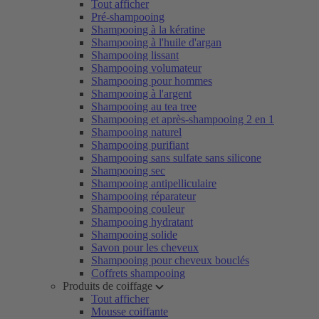
Tout afficher
Pré-shampooing
Shampooing à la kératine
Shampooing à l'huile d'argan
Shampooing lissant
Shampooing volumateur
Shampooing pour hommes
Shampooing à l'argent
Shampooing au tea tree
Shampooing et après-shampooing 2 en 1
Shampooing naturel
Shampooing purifiant
Shampooing sans sulfate sans silicone
Shampooing sec
Shampooing antipelliculaire
Shampooing réparateur
Shampooing couleur
Shampooing hydratant
Shampooing solide
Savon pour les cheveux
Shampooing pour cheveux bouclés
Coffrets shampooing
Produits de coiffage
Tout afficher
Mousse coiffante