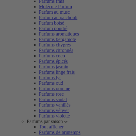
Parfums frais
Molécule Parfum
Parfum au musc
Parfum au patchouli
Parfum boisé
Parfum poudré
Parfums aromatiques
Parfums bergamote
Parfums chyprés
Parfums citronnés
Parfums coco
Parfums épicés
Parfums jasmin
Parfums linge frais
Parfums lys
Parfums oud
Parfums pomme
Parfums rose
Parfums santal
Parfums vanillés
Parfums vétiver
Parfums violette
Parfums par saison
Tout afficher
Parfums de printemps