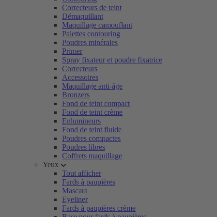
Correcteurs de teint
Démaquillant
Maquillage camouflant
Palettes contouring
Poudres minérales
Primer
Spray fixateur et poudre fixatrice
Correcteurs
Accessoires
Maquillage anti-âge
Bronzers
Fond de teint compact
Fond de teint crème
Enlumineurs
Fond de teint fluide
Poudres compactes
Poudres libres
Coffrets maquillage
Yeux
Tout afficher
Fards à paupières
Mascara
Eyeliner
Fards à paupières crème
Base pour fards à paupières