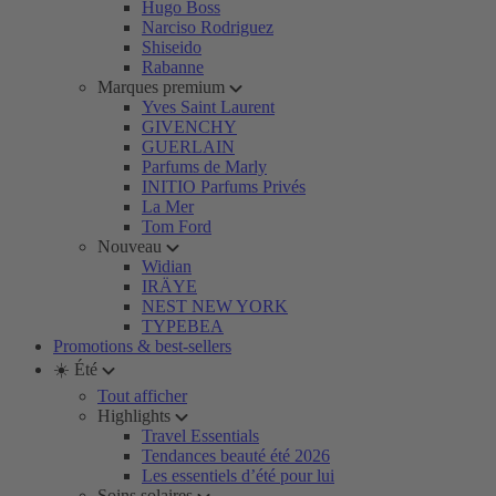
Hugo Boss
Narciso Rodriguez
Shiseido
Rabanne
Marques premium
Yves Saint Laurent
GIVENCHY
GUERLAIN
Parfums de Marly
INITIO Parfums Privés
La Mer
Tom Ford
Nouveau
Widian
IRÄYE
NEST NEW YORK
TYPEBEA
Promotions & best-sellers
☀️ Été
Tout afficher
Highlights
Travel Essentials
Tendances beauté été 2026
Les essentiels d’été pour lui
Soins solaires