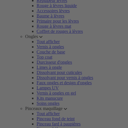
Repulpeur lèvres
Rouge à lèvres liquide
Accessoires lèvres
Baume à lèvres
Primaire pour les lèvres
Rouge à lèvres mat
Coffret de rouges à lèvres
Ongles
Tout afficher
Vernis à ongles
Couche de base
Top coat
Durcisseur d'ongles
Limes à ongle
Dissolvant pour cuticules
Dissolvant pour vernis à ongles
Faux ongles et design d'ongles
Lampes UV
Vernis à ongles en gel
Kits manucure
Soins ongles
Pinceaux maquillage
Tout afficher
Pinceau fond de teint
Pinceau fard à paupières