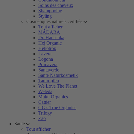
Soins des cheveux
Shampooing
Styling
Cosmétiques naturels certifiés
Tout afficher
MÁDARA
Dr. Hauschka
Hej Organic
Heliotrop
Lavera
Logona
Primavera
Santaverde
Sante Naturkosmetik
Tautropfen
We Love The Planet
Weleda
Mukti Organics
Cattier
GG's True Organics
Trilogy
Zao
Santé
Tout afficher