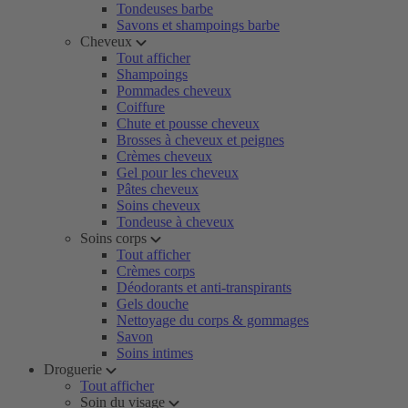
Tondeuses barbe
Savons et shampoings barbe
Cheveux
Tout afficher
Shampoings
Pommades cheveux
Coiffure
Chute et pousse cheveux
Brosses à cheveux et peignes
Crèmes cheveux
Gel pour les cheveux
Pâtes cheveux
Soins cheveux
Tondeuse à cheveux
Soins corps
Tout afficher
Crèmes corps
Déodorants et anti-transpirants
Gels douche
Nettoyage du corps & gommages
Savon
Soins intimes
Droguerie
Tout afficher
Soin du visage