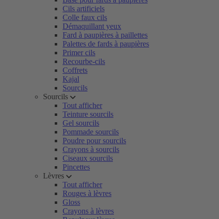
Cils artificiels
Colle faux cils
Démaquillant yeux
Fard à paupières à paillettes
Palettes de fards à paupières
Primer cils
Recourbe-cils
Coffrets
Kajal
Sourcils
Sourcils
Tout afficher
Teinture sourcils
Gel sourcils
Pommade sourcils
Poudre pour sourcils
Crayons à sourcils
Ciseaux sourcils
Pincettes
Lèvres
Tout afficher
Rouges à lèvres
Gloss
Crayons à lèvres