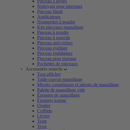
Pinceau à lèvres
Nettoyant pour pinceaux
Pinceau blush
Applicateurs
Houppettes à poudre
Kits pinceaux maquillage
Pinceau à poudre
Pinceau à sourcils
Pinceau anti-cernes
Pinceau eyeliner
Pinceau highlighter
Pinceau pour masque
Pochettes de pinceaux
Accessoires sourcils
Tout afficher
Taille-crayon maquillage
Miroirs cosmétiques et miroirs de maquillage
Palette de maquillage vide
Éponges de maquillage
Éponges konjac
Ongles
Coffrets
Lèvres
Teint
Yeux