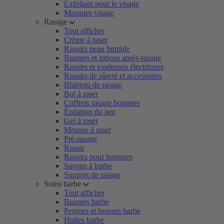
Exfoliant pour le visage
Masques visage
Rasage
Tout afficher
Crème à raser
Rasoirs peau humide
Baumes et lotions après-rasage
Rasoirs et tondeuses électriques
Rasoirs de sûreté et accessoires
Blaireau de rasage
Bol à raser
Coffrets rasage hommes
Épilation du nez
Gel à raser
Mousse à raser
Pré-rasage
Rasoir
Rasoirs pour hommes
Savons à barbe
Support de rasage
Soins barbe
Tout afficher
Baumes barbe
Peignes et brosses barbe
Huiles barbe