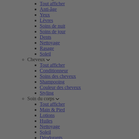
Tout afficher
Anti-âge
Yeux
Lèvres
Soins de nuit
Soins de jour
Dents
Nettoyage
Rasage
Soleil
Cheveux
Tout afficher
Conditionneur
Soins des cheveux
Shampooing
Couleur des cheveux
Styling
Soin du corps
Tout afficher
Main & Pied
Lotions
Huiles
Nettoyage
Soleil
Déodorants