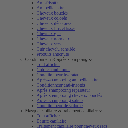
Anti-frisottis
Antipelliculaire
Cheveux bouclés
Cheveux colorés
Cheveux décolorés
Cheveux fins et lisses
Cheveux gras
Cheveux normaux
Cheveux secs
Cuir chevelu sensible
Produits antichute
Conditionneur & après-shampoing
Tout afficher
Color-Conditioner
Conditionneur hydratant
Après-shampooing antipelliculaire
Conditionneur anti-frisottis
Après-shampooing réparateur
Après-shampooing cheveux bouclés
Après-shampooing solide
Conditionneur de volume
Masque capillaire & traitement capillaire
Tout afficher
Beurre capillaire
Traitement capillaire pour cheveux secs