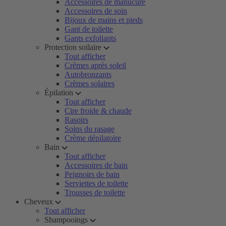
Accessoires de manucure
Accessoires de soin
Bijoux de mains et pieds
Gant de toilette
Gants exfoliants
Protection soilaire
Tout afficher
Crèmes après soleil
Autobronzants
Crèmes solaires
Épilation
Tout afficher
Cire froide & chaude
Rasoirs
Soins du rasage
Crème dépilatoire
Bain
Tout afficher
Accessoires de bain
Peignoirs de bain
Serviettes de toilette
Trousses de toilette
Cheveux
Tout afficher
Shampooings