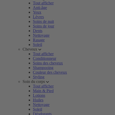
Tout afficher
Anti-âge
Yeux
Lèvres
Soins de nuit
Soins de jour
Dents
Nettoyage
Rasage
Soleil
Cheveux
Tout afficher
Conditionneur
Soins des cheveux
Shampooing
Couleur des cheveux
Styling
Soin du corps
Tout afficher
Main & Pied
Lotions
Huiles
Nettoyage
Soleil
Déodorants