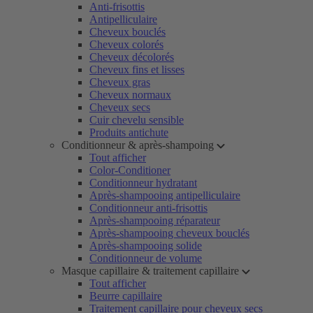
Anti-frisottis
Antipelliculaire
Cheveux bouclés
Cheveux colorés
Cheveux décolorés
Cheveux fins et lisses
Cheveux gras
Cheveux normaux
Cheveux secs
Cuir chevelu sensible
Produits antichute
Conditionneur & après-shampoing
Tout afficher
Color-Conditioner
Conditionneur hydratant
Après-shampooing antipelliculaire
Conditionneur anti-frisottis
Après-shampooing réparateur
Après-shampooing cheveux bouclés
Après-shampooing solide
Conditionneur de volume
Masque capillaire & traitement capillaire
Tout afficher
Beurre capillaire
Traitement capillaire pour cheveux secs