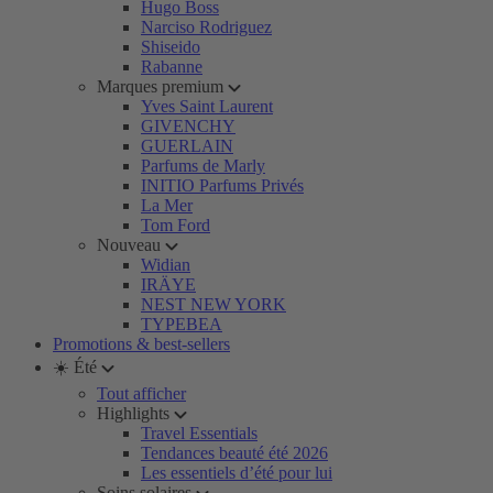
Hugo Boss
Narciso Rodriguez
Shiseido
Rabanne
Marques premium
Yves Saint Laurent
GIVENCHY
GUERLAIN
Parfums de Marly
INITIO Parfums Privés
La Mer
Tom Ford
Nouveau
Widian
IRÄYE
NEST NEW YORK
TYPEBEA
Promotions & best-sellers
☀️ Été
Tout afficher
Highlights
Travel Essentials
Tendances beauté été 2026
Les essentiels d’été pour lui
Soins solaires