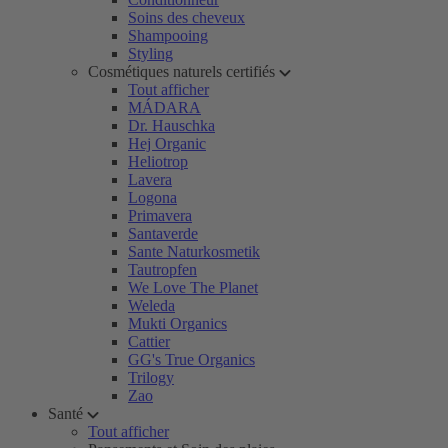
Soins des cheveux
Shampooing
Styling
Cosmétiques naturels certifiés
Tout afficher
MÁDARA
Dr. Hauschka
Hej Organic
Heliotrop
Lavera
Logona
Primavera
Santaverde
Sante Naturkosmetik
Tautropfen
We Love The Planet
Weleda
Mukti Organics
Cattier
GG's True Organics
Trilogy
Zao
Santé
Tout afficher