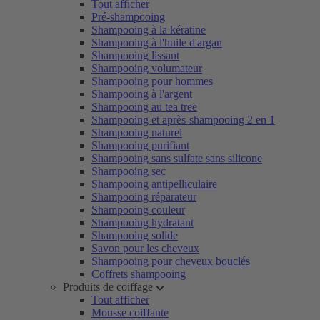
Tout afficher
Pré-shampooing
Shampooing à la kératine
Shampooing à l'huile d'argan
Shampooing lissant
Shampooing volumateur
Shampooing pour hommes
Shampooing à l'argent
Shampooing au tea tree
Shampooing et après-shampooing 2 en 1
Shampooing naturel
Shampooing purifiant
Shampooing sans sulfate sans silicone
Shampooing sec
Shampooing antipelliculaire
Shampooing réparateur
Shampooing couleur
Shampooing hydratant
Shampooing solide
Savon pour les cheveux
Shampooing pour cheveux bouclés
Coffrets shampooing
Produits de coiffage
Tout afficher
Mousse coiffante