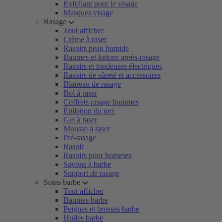
Exfoliant pour le visage
Masques visage
Rasage
Tout afficher
Crème à raser
Rasoirs peau humide
Baumes et lotions après-rasage
Rasoirs et tondeuses électriques
Rasoirs de sûreté et accessoires
Blaireau de rasage
Bol à raser
Coffrets rasage hommes
Épilation du nez
Gel à raser
Mousse à raser
Pré-rasage
Rasoir
Rasoirs pour hommes
Savons à barbe
Support de rasage
Soins barbe
Tout afficher
Baumes barbe
Peignes et brosses barbe
Huiles barbe