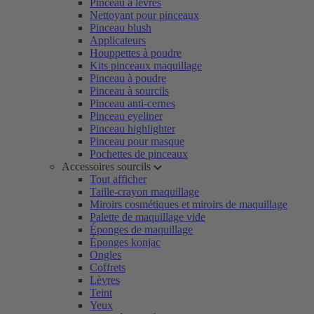
Pinceau à lèvres
Nettoyant pour pinceaux
Pinceau blush
Applicateurs
Houppettes à poudre
Kits pinceaux maquillage
Pinceau à poudre
Pinceau à sourcils
Pinceau anti-cernes
Pinceau eyeliner
Pinceau highlighter
Pinceau pour masque
Pochettes de pinceaux
Accessoires sourcils
Tout afficher
Taille-crayon maquillage
Miroirs cosmétiques et miroirs de maquillage
Palette de maquillage vide
Éponges de maquillage
Éponges konjac
Ongles
Coffrets
Lèvres
Teint
Yeux