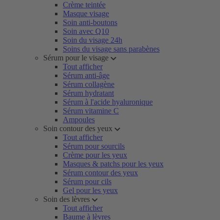
Crème teintée
Masque visage
Soin anti-boutons
Soin avec Q10
Soin du visage 24h
Soins du visage sans parabènes
Sérum pour le visage
Tout afficher
Sérum anti-âge
Sérum collagène
Sérum hydratant
Sérum à l'acide hyaluronique
Sérum vitamine C
Ampoules
Soin contour des yeux
Tout afficher
Sérum pour sourcils
Crème pour les yeux
Masques & patchs pour les yeux
Sérum contour des yeux
Sérum pour cils
Gel pour les yeux
Soin des lèvres
Tout afficher
Baume à lèvres