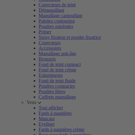
Correcteurs de teint
Démaquillant
Maquillage camouflant
Palettes contouring
Poudres minérales
Primer
Spray fixateur et poudre fixatrice
Correcteurs
Accessoires
Maquillage anti-âge
Bronzers
Fond de teint compact
Fond de teint crème
Enlumineurs
Fond de teint fluide
Poudres compactes
Poudres libres
Coffrets maquillage
Yeux
Tout afficher
Fards à paupières
Mascara
Eyeliner
Fards à paupières crème
Base pour fards à paupières