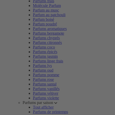
Parfums frais
Molécule Parfum
Parfum au musc
Parfum au patchouli
Parfum boisé
Parfum poudré
Parfums aromatiques
Parfums bergamote
Parfums chyprés
Parfums citronnés
Parfums coco
Parfums épicés
Parfums jasmin
Parfums linge frais
Parfums lys
Parfums oud
Parfums pomme
Parfums rose
Parfums santal
Parfums vanillés
Parfums vétiver
Parfums violette
Parfums par saison
Tout afficher
Parfums de printemps