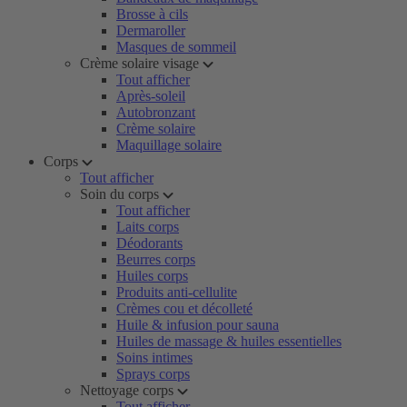
Brosse à cils
Dermaroller
Masques de sommeil
Crème solaire visage
Tout afficher
Après-soleil
Autobronzant
Crème solaire
Maquillage solaire
Corps
Tout afficher
Soin du corps
Tout afficher
Laits corps
Déodorants
Beurres corps
Huiles corps
Produits anti-cellulite
Crèmes cou et décolleté
Huile & infusion pour sauna
Huiles de massage & huiles essentielles
Soins intimes
Sprays corps
Nettoyage corps
Tout afficher