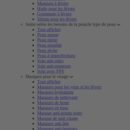
Masques à lèvres
Huile pour les lèvres
Gommage à lèvres
Sérum pour les lèvres
Soins selon les besoins de la peau/le type de peau
Tout afficher
Peau grasse
Peau mixte
Peau sensible
Peau sèche
Peau à imperfections
Soin anti-rides
Soin anti-rougeurs
Soin avec FPS
Masques pour le visage
Tout afficher
Masques pour les yeux et les lèvres
Masques hydratants
Masques de nettoyage
Masques de boue
Masques en tissu
Masque anti-points noirs
Masque de nuit visage
Masques anti-âge
Masques anti-boutons