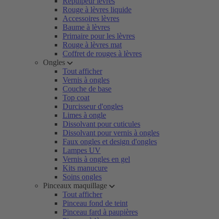
Repulpeur lèvres
Rouge à lèvres liquide
Accessoires lèvres
Baume à lèvres
Primaire pour les lèvres
Rouge à lèvres mat
Coffret de rouges à lèvres
Ongles
Tout afficher
Vernis à ongles
Couche de base
Top coat
Durcisseur d'ongles
Limes à ongle
Dissolvant pour cuticules
Dissolvant pour vernis à ongles
Faux ongles et design d'ongles
Lampes UV
Vernis à ongles en gel
Kits manucure
Soins ongles
Pinceaux maquillage
Tout afficher
Pinceau fond de teint
Pinceau fard à paupières