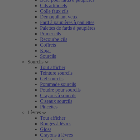
Cils artificiels
Colle faux cils
Démaquillant yeux
Fard à paupières à paillettes
Palettes de fards à paupières
Primer cils
Recourbe-cils
Coffrets
Kajal
Sourcils
Sourcils
Tout afficher
Teinture sourcils
Gel sourcils
Pommade sourcils
Poudre pour sourcils
Crayons à sourcils
Ciseaux sourcils
Pincettes
Lèvres
Tout afficher
Rouges à lèvres
Gloss
Crayons à lèvres