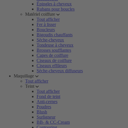
Épingles à cheveux
Rubans pour boucles
Matériel coiffure
Tout afficher
Fer à lisser
Boucleurs
Bigoudis chauffants
Sèche-cheveux
Tondeuse à cheveux
Brosses soufflantes
Capes de coiffure
Ciseaux de coiffure
Ciseaux effileurs
Sèche-cheveux diffuseurs
Maquillage
Tout afficher
Teint
Tout afficher
Fond de teint
Anti-cernes
Poudres
Blush
Surligneur
BB- & CC-Cream
Contouring