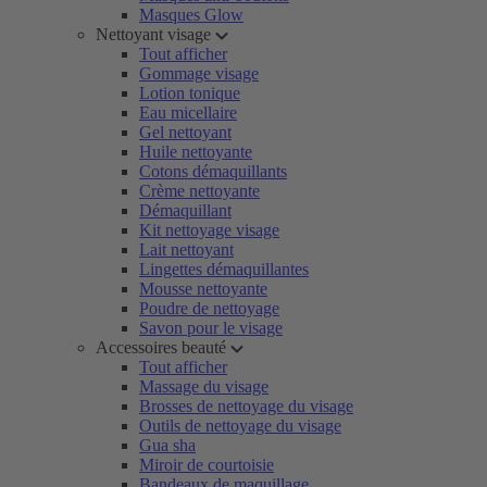
Masques Glow
Nettoyant visage
Tout afficher
Gommage visage
Lotion tonique
Eau micellaire
Gel nettoyant
Huile nettoyante
Cotons démaquillants
Crème nettoyante
Démaquillant
Kit nettoyage visage
Lait nettoyant
Lingettes démaquillantes
Mousse nettoyante
Poudre de nettoyage
Savon pour le visage
Accessoires beauté
Tout afficher
Massage du visage
Brosses de nettoyage du visage
Outils de nettoyage du visage
Gua sha
Miroir de courtoisie
Bandeaux de maquillage