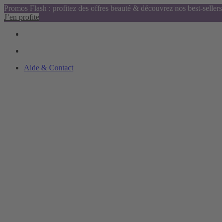
Promos Flash : profitez des offres beauté & découvrez nos best-sellers
J’en profite
Aide & Contact