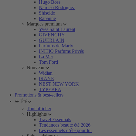
Hugo Boss
Narciso Rodriguez
Shiseido
Rabanne
Marques premium
Yves Saint Laurent
GIVENCHY
GUERLAIN
Parfums de Marly
INITIO Parfums Privés
La Mer
Tom Ford
Nouveau
Widian
IRÄYE
NEST NEW YORK
TYPEBEA
Promotions & best-sellers
☀️ Été
Tout afficher
Highlights
Travel Essentials
Tendances beauté été 2026
Les essentiels d’été pour lui
Soins solaires