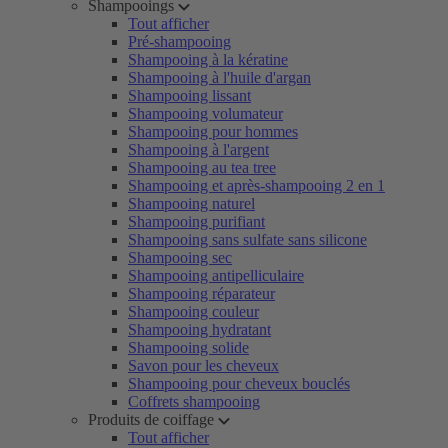
Shampooings
Tout afficher
Pré-shampooing
Shampooing à la kératine
Shampooing à l'huile d'argan
Shampooing lissant
Shampooing volumateur
Shampooing pour hommes
Shampooing à l'argent
Shampooing au tea tree
Shampooing et après-shampooing 2 en 1
Shampooing naturel
Shampooing purifiant
Shampooing sans sulfate sans silicone
Shampooing sec
Shampooing antipelliculaire
Shampooing réparateur
Shampooing couleur
Shampooing hydratant
Shampooing solide
Savon pour les cheveux
Shampooing pour cheveux bouclés
Coffrets shampooing
Produits de coiffage
Tout afficher