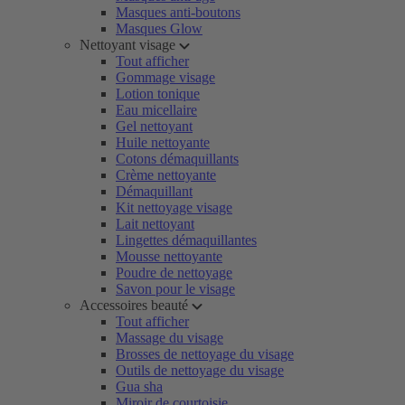
Masques anti-boutons
Masques Glow
Nettoyant visage
Tout afficher
Gommage visage
Lotion tonique
Eau micellaire
Gel nettoyant
Huile nettoyante
Cotons démaquillants
Crème nettoyante
Démaquillant
Kit nettoyage visage
Lait nettoyant
Lingettes démaquillantes
Mousse nettoyante
Poudre de nettoyage
Savon pour le visage
Accessoires beauté
Tout afficher
Massage du visage
Brosses de nettoyage du visage
Outils de nettoyage du visage
Gua sha
Miroir de courtoisie