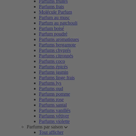
Parfums fruités
Parfums frais
Molécule Parfum
Parfum au musc
Parfum au patchouli
Parfum boisé
Parfum poudré
Parfums aromatiques
Parfums bergamote
Parfums chyprés
Parfums citronnés
Parfums coco
Parfums épicés
Parfums jasmin
Parfums linge frais
Parfums lys
Parfums oud
Parfums pomme
Parfums rose
Parfums santal
Parfums vanillés
Parfums vétiver
Parfums violette
Parfums par saison
Tout afficher