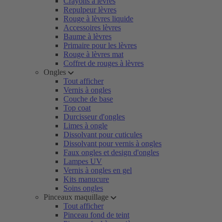
Crayons à lèvres
Repulpeur lèvres
Rouge à lèvres liquide
Accessoires lèvres
Baume à lèvres
Primaire pour les lèvres
Rouge à lèvres mat
Coffret de rouges à lèvres
Ongles
Tout afficher
Vernis à ongles
Couche de base
Top coat
Durcisseur d'ongles
Limes à ongle
Dissolvant pour cuticules
Dissolvant pour vernis à ongles
Faux ongles et design d'ongles
Lampes UV
Vernis à ongles en gel
Kits manucure
Soins ongles
Pinceaux maquillage
Tout afficher
Pinceau fond de teint