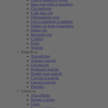
Base pour fards à paupières
Cils artificiels
Colle faux cils
Démaquillant yeux
Fard à paupières à paillettes
Palettes de fards à paupières
Primer cils
Recourbe-cils
Coffrets
Kajal
Sourcils
Sourcils
Tout afficher
Teinture sourcils
Gel sourcils
Pommade sourcils
Poudre pour sourcils
Crayons à sourcils
Ciseaux sourcils
Pincettes
Lèvres
Tout afficher
Rouges à lèvres
Gloss