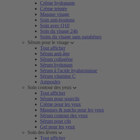
Crème hydratante
Crème teintée
Masque visage
Soin anti-boutons
Soin avec Q10
Soin du visage 24h
Soins du visage sans parabènes
Sérum pour le visage
Tout afficher
Sérum anti-âge
Sérum collagène
Sérum hydratant
Sérum à l'acide hyaluronique
Sérum vitamine C
Ampoules
Soin contour des yeux
Tout afficher
Sérum pour sourcils
Crème pour les yeux
Masques & patchs pour les yeux
Sérum contour des yeux
Sérum pour cils
Gel pour les yeux
Soin des lèvres
Tout afficher