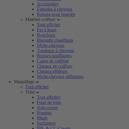
Accessoires
Épingles à cheveux
Rubans pour boucles
Matériel coiffure
Tout afficher
Fer à lisser
Boucleurs
Bigoudis chauffants
Sèche-cheveux
Tondeuse à cheveux
Brosses soufflantes
Capes de coiffure
Ciseaux de coiffure
Ciseaux effileurs
Sèche-cheveux diffuseurs
Maquillage
Tout afficher
Teint
Tout afficher
Fond de teint
Anti-cernes
Poudres
Blush
Surligneur
BB- & CC-Cream