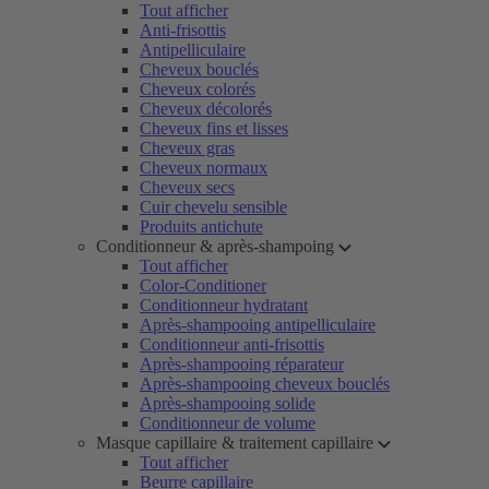
Tout afficher
Anti-frisottis
Antipelliculaire
Cheveux bouclés
Cheveux colorés
Cheveux décolorés
Cheveux fins et lisses
Cheveux gras
Cheveux normaux
Cheveux secs
Cuir chevelu sensible
Produits antichute
Conditionneur & après-shampoing
Tout afficher
Color-Conditioner
Conditionneur hydratant
Après-shampooing antipelliculaire
Conditionneur anti-frisottis
Après-shampooing réparateur
Après-shampooing cheveux bouclés
Après-shampooing solide
Conditionneur de volume
Masque capillaire & traitement capillaire
Tout afficher
Beurre capillaire