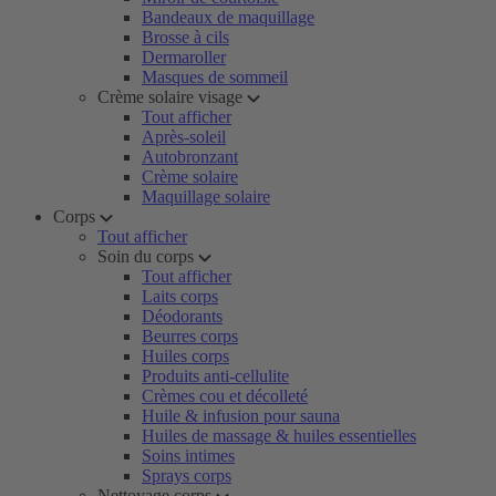
Bandeaux de maquillage
Brosse à cils
Dermaroller
Masques de sommeil
Crème solaire visage
Tout afficher
Après-soleil
Autobronzant
Crème solaire
Maquillage solaire
Corps
Tout afficher
Soin du corps
Tout afficher
Laits corps
Déodorants
Beurres corps
Huiles corps
Produits anti-cellulite
Crèmes cou et décolleté
Huile & infusion pour sauna
Huiles de massage & huiles essentielles
Soins intimes
Sprays corps
Nettoyage corps