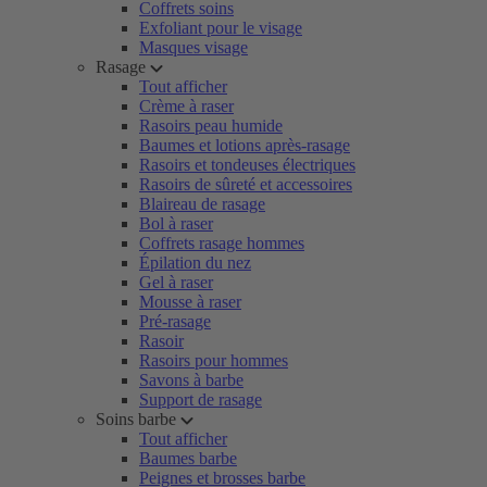
Coffrets soins
Exfoliant pour le visage
Masques visage
Rasage
Tout afficher
Crème à raser
Rasoirs peau humide
Baumes et lotions après-rasage
Rasoirs et tondeuses électriques
Rasoirs de sûreté et accessoires
Blaireau de rasage
Bol à raser
Coffrets rasage hommes
Épilation du nez
Gel à raser
Mousse à raser
Pré-rasage
Rasoir
Rasoirs pour hommes
Savons à barbe
Support de rasage
Soins barbe
Tout afficher
Baumes barbe
Peignes et brosses barbe