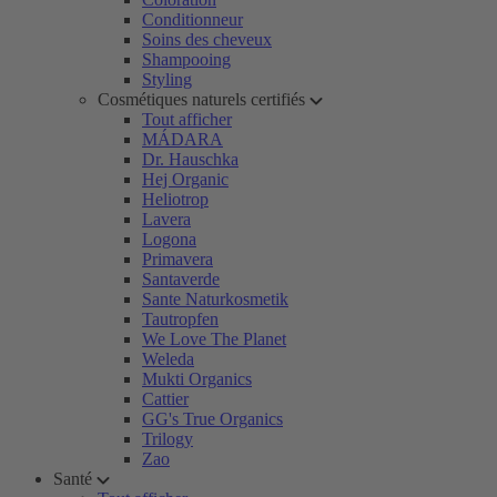
Conditionneur
Soins des cheveux
Shampooing
Styling
Cosmétiques naturels certifiés
Tout afficher
MÁDARA
Dr. Hauschka
Hej Organic
Heliotrop
Lavera
Logona
Primavera
Santaverde
Sante Naturkosmetik
Tautropfen
We Love The Planet
Weleda
Mukti Organics
Cattier
GG's True Organics
Trilogy
Zao
Santé