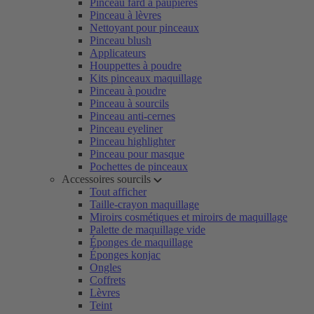
Pinceau fard à paupières
Pinceau à lèvres
Nettoyant pour pinceaux
Pinceau blush
Applicateurs
Houppettes à poudre
Kits pinceaux maquillage
Pinceau à poudre
Pinceau à sourcils
Pinceau anti-cernes
Pinceau eyeliner
Pinceau highlighter
Pinceau pour masque
Pochettes de pinceaux
Accessoires sourcils
Tout afficher
Taille-crayon maquillage
Miroirs cosmétiques et miroirs de maquillage
Palette de maquillage vide
Éponges de maquillage
Éponges konjac
Ongles
Coffrets
Lèvres
Teint