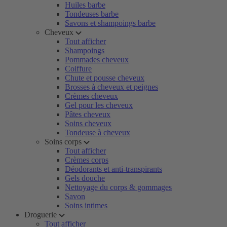
Huiles barbe
Tondeuses barbe
Savons et shampoings barbe
Cheveux
Tout afficher
Shampoings
Pommades cheveux
Coiffure
Chute et pousse cheveux
Brosses à cheveux et peignes
Crèmes cheveux
Gel pour les cheveux
Pâtes cheveux
Soins cheveux
Tondeuse à cheveux
Soins corps
Tout afficher
Crèmes corps
Déodorants et anti-transpirants
Gels douche
Nettoyage du corps & gommages
Savon
Soins intimes
Droguerie
Tout afficher