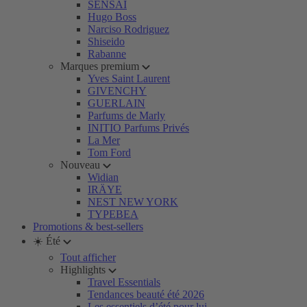
SENSAI
Hugo Boss
Narciso Rodriguez
Shiseido
Rabanne
Marques premium
Yves Saint Laurent
GIVENCHY
GUERLAIN
Parfums de Marly
INITIO Parfums Privés
La Mer
Tom Ford
Nouveau
Widian
IRÄYE
NEST NEW YORK
TYPEBEA
Promotions & best-sellers
☀️ Été
Tout afficher
Highlights
Travel Essentials
Tendances beauté été 2026
Les essentiels d’été pour lui