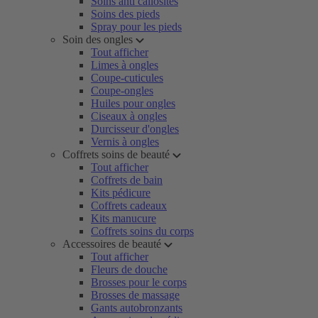
Soins anti callosités
Soins des pieds
Spray pour les pieds
Soin des ongles
Tout afficher
Limes à ongles
Coupe-cuticules
Coupe-ongles
Huiles pour ongles
Ciseaux à ongles
Durcisseur d'ongles
Vernis à ongles
Coffrets soins de beauté
Tout afficher
Coffrets de bain
Kits pédicure
Coffrets cadeaux
Kits manucure
Coffrets soins du corps
Accessoires de beauté
Tout afficher
Fleurs de douche
Brosses pour le corps
Brosses de massage
Gants autobronzants