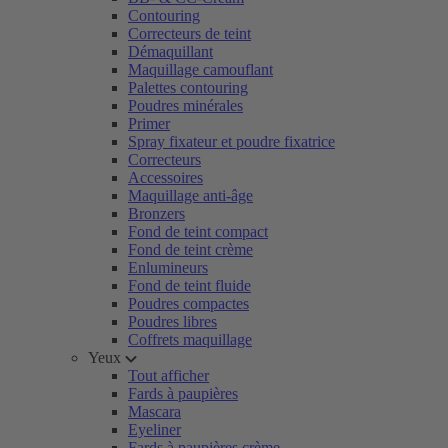
Contouring
Correcteurs de teint
Démaquillant
Maquillage camouflant
Palettes contouring
Poudres minérales
Primer
Spray fixateur et poudre fixatrice
Correcteurs
Accessoires
Maquillage anti-âge
Bronzers
Fond de teint compact
Fond de teint crème
Enlumineurs
Fond de teint fluide
Poudres compactes
Poudres libres
Coffrets maquillage
Yeux
Tout afficher
Fards à paupières
Mascara
Eyeliner
Fards à paupières crème