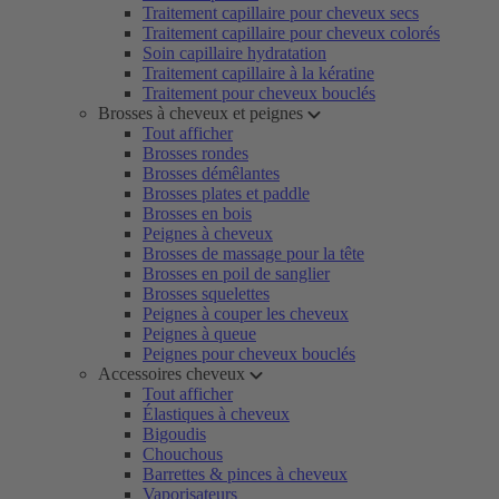
Traitement capillaire pour cheveux secs
Traitement capillaire pour cheveux colorés
Soin capillaire hydratation
Traitement capillaire à la kératine
Traitement pour cheveux bouclés
Brosses à cheveux et peignes
Tout afficher
Brosses rondes
Brosses démêlantes
Brosses plates et paddle
Brosses en bois
Peignes à cheveux
Brosses de massage pour la tête
Brosses en poil de sanglier
Brosses squelettes
Peignes à couper les cheveux
Peignes à queue
Peignes pour cheveux bouclés
Accessoires cheveux
Tout afficher
Élastiques à cheveux
Bigoudis
Chouchous
Barrettes & pinces à cheveux
Vaporisateurs