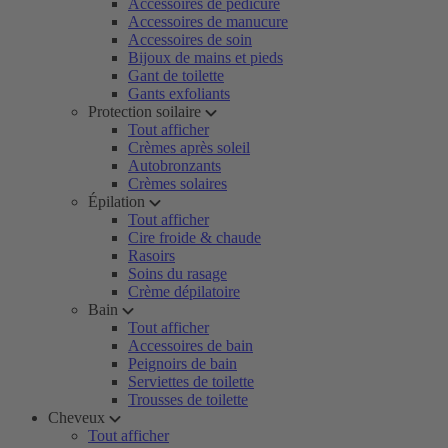
Accessoires de pédicure
Accessoires de manucure
Accessoires de soin
Bijoux de mains et pieds
Gant de toilette
Gants exfoliants
Protection soilaire
Tout afficher
Crèmes après soleil
Autobronzants
Crèmes solaires
Épilation
Tout afficher
Cire froide & chaude
Rasoirs
Soins du rasage
Crème dépilatoire
Bain
Tout afficher
Accessoires de bain
Peignoirs de bain
Serviettes de toilette
Trousses de toilette
Cheveux
Tout afficher