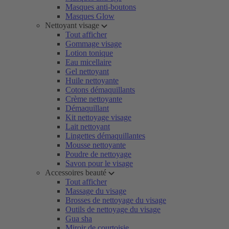
Masques anti-boutons
Masques Glow
Nettoyant visage
Tout afficher
Gommage visage
Lotion tonique
Eau micellaire
Gel nettoyant
Huile nettoyante
Cotons démaquillants
Crème nettoyante
Démaquillant
Kit nettoyage visage
Lait nettoyant
Lingettes démaquillantes
Mousse nettoyante
Poudre de nettoyage
Savon pour le visage
Accessoires beauté
Tout afficher
Massage du visage
Brosses de nettoyage du visage
Outils de nettoyage du visage
Gua sha
Miroir de courtoisie