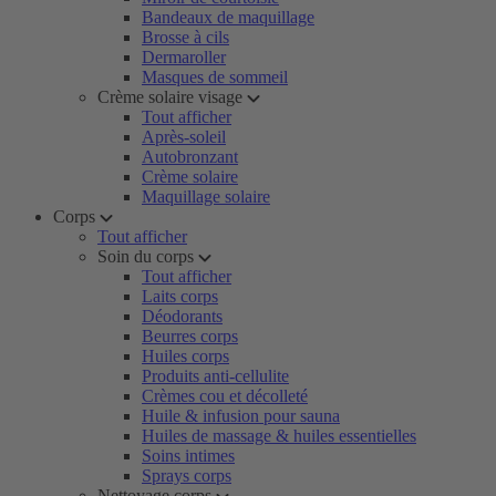
Bandeaux de maquillage
Brosse à cils
Dermaroller
Masques de sommeil
Crème solaire visage
Tout afficher
Après-soleil
Autobronzant
Crème solaire
Maquillage solaire
Corps
Tout afficher
Soin du corps
Tout afficher
Laits corps
Déodorants
Beurres corps
Huiles corps
Produits anti-cellulite
Crèmes cou et décolleté
Huile & infusion pour sauna
Huiles de massage & huiles essentielles
Soins intimes
Sprays corps
Nettoyage corps