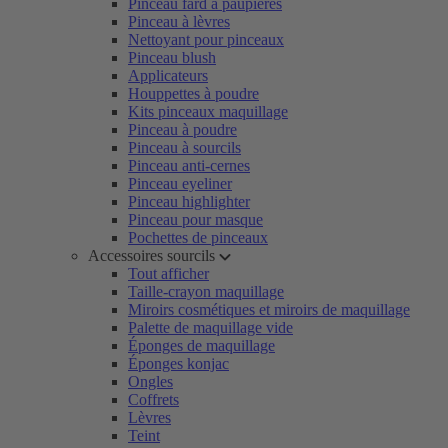
Pinceau fard à paupières
Pinceau à lèvres
Nettoyant pour pinceaux
Pinceau blush
Applicateurs
Houppettes à poudre
Kits pinceaux maquillage
Pinceau à poudre
Pinceau à sourcils
Pinceau anti-cernes
Pinceau eyeliner
Pinceau highlighter
Pinceau pour masque
Pochettes de pinceaux
Accessoires sourcils
Tout afficher
Taille-crayon maquillage
Miroirs cosmétiques et miroirs de maquillage
Palette de maquillage vide
Éponges de maquillage
Éponges konjac
Ongles
Coffrets
Lèvres
Teint