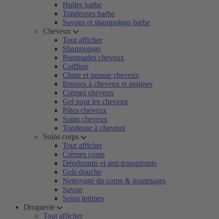
Huiles barbe
Tondeuses barbe
Savons et shampoings barbe
Cheveux
Tout afficher
Shampoings
Pommades cheveux
Coiffure
Chute et pousse cheveux
Brosses à cheveux et peignes
Crèmes cheveux
Gel pour les cheveux
Pâtes cheveux
Soins cheveux
Tondeuse à cheveux
Soins corps
Tout afficher
Crèmes corps
Déodorants et anti-transpirants
Gels douche
Nettoyage du corps & gommages
Savon
Soins intimes
Droguerie
Tout afficher