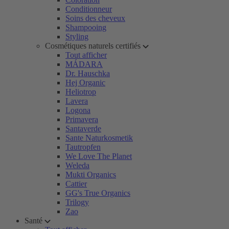
Conditionneur
Soins des cheveux
Shampooing
Styling
Cosmétiques naturels certifiés
Tout afficher
MÁDARA
Dr. Hauschka
Hej Organic
Heliotrop
Lavera
Logona
Primavera
Santaverde
Sante Naturkosmetik
Tautropfen
We Love The Planet
Weleda
Mukti Organics
Cattier
GG's True Organics
Trilogy
Zao
Santé