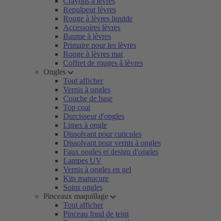
Crayons à lèvres
Repulpeur lèvres
Rouge à lèvres liquide
Accessoires lèvres
Baume à lèvres
Primaire pour les lèvres
Rouge à lèvres mat
Coffret de rouges à lèvres
Ongles
Tout afficher
Vernis à ongles
Couche de base
Top coat
Durcisseur d'ongles
Limes à ongle
Dissolvant pour cuticules
Dissolvant pour vernis à ongles
Faux ongles et design d'ongles
Lampes UV
Vernis à ongles en gel
Kits manucure
Soins ongles
Pinceaux maquillage
Tout afficher
Pinceau fond de teint