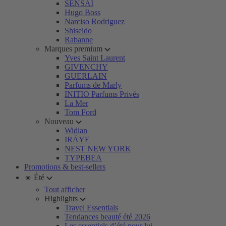
SENSAI
Hugo Boss
Narciso Rodriguez
Shiseido
Rabanne
Marques premium
Yves Saint Laurent
GIVENCHY
GUERLAIN
Parfums de Marly
INITIO Parfums Privés
La Mer
Tom Ford
Nouveau
Widian
IRÄYE
NEST NEW YORK
TYPEBEA
Promotions & best-sellers
☀️ Été
Tout afficher
Highlights
Travel Essentials
Tendances beauté été 2026
Les essentiels d’été pour lui