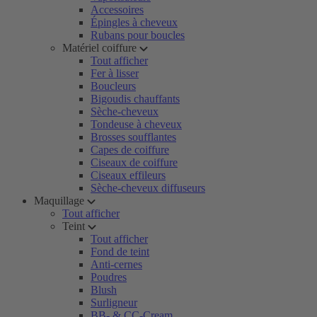
Accessoires
Épingles à cheveux
Rubans pour boucles
Matériel coiffure
Tout afficher
Fer à lisser
Boucleurs
Bigoudis chauffants
Sèche-cheveux
Tondeuse à cheveux
Brosses soufflantes
Capes de coiffure
Ciseaux de coiffure
Ciseaux effileurs
Sèche-cheveux diffuseurs
Maquillage
Tout afficher
Teint
Tout afficher
Fond de teint
Anti-cernes
Poudres
Blush
Surligneur
BB- & CC-Cream