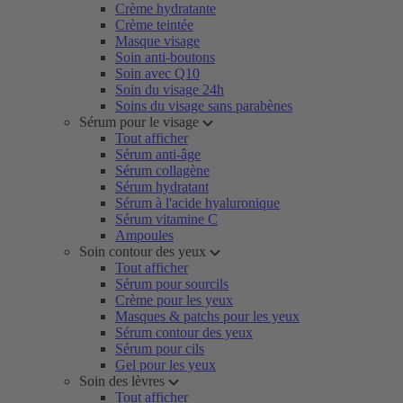
Crème hydratante
Crème teintée
Masque visage
Soin anti-boutons
Soin avec Q10
Soin du visage 24h
Soins du visage sans parabènes
Sérum pour le visage
Tout afficher
Sérum anti-âge
Sérum collagène
Sérum hydratant
Sérum à l'acide hyaluronique
Sérum vitamine C
Ampoules
Soin contour des yeux
Tout afficher
Sérum pour sourcils
Crème pour les yeux
Masques & patchs pour les yeux
Sérum contour des yeux
Sérum pour cils
Gel pour les yeux
Soin des lèvres
Tout afficher