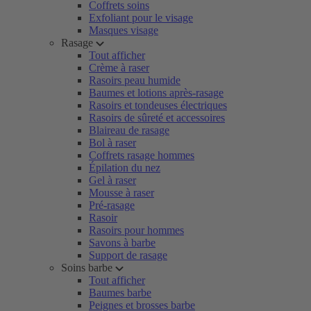
Coffrets soins
Exfoliant pour le visage
Masques visage
Rasage
Tout afficher
Crème à raser
Rasoirs peau humide
Baumes et lotions après-rasage
Rasoirs et tondeuses électriques
Rasoirs de sûreté et accessoires
Blaireau de rasage
Bol à raser
Coffrets rasage hommes
Épilation du nez
Gel à raser
Mousse à raser
Pré-rasage
Rasoir
Rasoirs pour hommes
Savons à barbe
Support de rasage
Soins barbe
Tout afficher
Baumes barbe
Peignes et brosses barbe