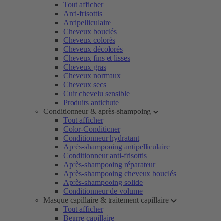
Tout afficher
Anti-frisottis
Antipelliculaire
Cheveux bouclés
Cheveux colorés
Cheveux décolorés
Cheveux fins et lisses
Cheveux gras
Cheveux normaux
Cheveux secs
Cuir chevelu sensible
Produits antichute
Conditionneur & après-shampoing
Tout afficher
Color-Conditioner
Conditionneur hydratant
Après-shampooing antipelliculaire
Conditionneur anti-frisottis
Après-shampooing réparateur
Après-shampooing cheveux bouclés
Après-shampooing solide
Conditionneur de volume
Masque capillaire & traitement capillaire
Tout afficher
Beurre capillaire