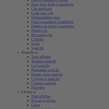
Base pour fards à paupières
Cils artificiels
Colle faux cils
Démaquillant yeux
Fard à paupières à paillettes
Palettes de fards à paupières
Primer cils
Recourbe-cils
Coffrets
Kajal
Sourcils
Sourcils
Tout afficher
Teinture sourcils
Gel sourcils
Pommade sourcils
Poudre pour sourcils
Crayons à sourcils
Ciseaux sourcils
Pincettes
Lèvres
Tout afficher
Rouges à lèvres
Gloss