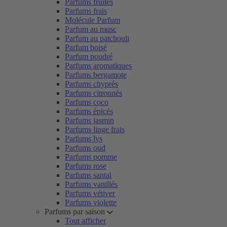
Parfums fruités
Parfums frais
Molécule Parfum
Parfum au musc
Parfum au patchouli
Parfum boisé
Parfum poudré
Parfums aromatiques
Parfums bergamote
Parfums chyprés
Parfums citronnés
Parfums coco
Parfums épicés
Parfums jasmin
Parfums linge frais
Parfums lys
Parfums oud
Parfums pomme
Parfums rose
Parfums santal
Parfums vanillés
Parfums vétiver
Parfums violette
Parfums par saison
Tout afficher