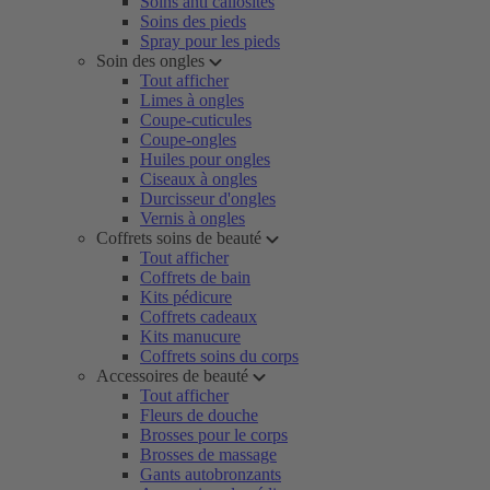
Soins anti callosités
Soins des pieds
Spray pour les pieds
Soin des ongles
Tout afficher
Limes à ongles
Coupe-cuticules
Coupe-ongles
Huiles pour ongles
Ciseaux à ongles
Durcisseur d'ongles
Vernis à ongles
Coffrets soins de beauté
Tout afficher
Coffrets de bain
Kits pédicure
Coffrets cadeaux
Kits manucure
Coffrets soins du corps
Accessoires de beauté
Tout afficher
Fleurs de douche
Brosses pour le corps
Brosses de massage
Gants autobronzants