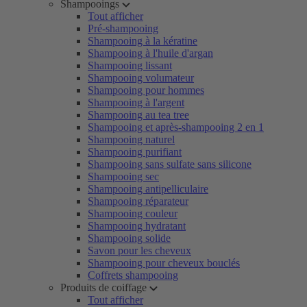
Shampooings
Tout afficher
Pré-shampooing
Shampooing à la kératine
Shampooing à l'huile d'argan
Shampooing lissant
Shampooing volumateur
Shampooing pour hommes
Shampooing à l'argent
Shampooing au tea tree
Shampooing et après-shampooing 2 en 1
Shampooing naturel
Shampooing purifiant
Shampooing sans sulfate sans silicone
Shampooing sec
Shampooing antipelliculaire
Shampooing réparateur
Shampooing couleur
Shampooing hydratant
Shampooing solide
Savon pour les cheveux
Shampooing pour cheveux bouclés
Coffrets shampooing
Produits de coiffage
Tout afficher