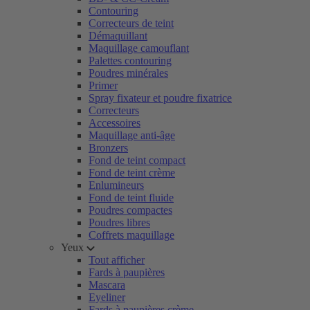
Contouring
Correcteurs de teint
Démaquillant
Maquillage camouflant
Palettes contouring
Poudres minérales
Primer
Spray fixateur et poudre fixatrice
Correcteurs
Accessoires
Maquillage anti-âge
Bronzers
Fond de teint compact
Fond de teint crème
Enlumineurs
Fond de teint fluide
Poudres compactes
Poudres libres
Coffrets maquillage
Yeux
Tout afficher
Fards à paupières
Mascara
Eyeliner
Fards à paupières crème