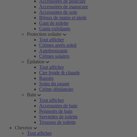
Accessoires de pédicure
Accessoires de manucure
Accessoires de soin
Bijoux de mains et pieds
Gant de toilette
Gants exfoliants
Protection soilaire
Tout afficher
Crèmes après soleil
Autobronzants
Crèmes solaires
Épilation
Tout afficher
Cire froide & chaude
Rasoirs
Soins du rasage
Crème dépilatoire
Bain
Tout afficher
Accessoires de bain
Peignoirs de bain
Serviettes de toilette
Trousses de toilette
Cheveux
Tout afficher