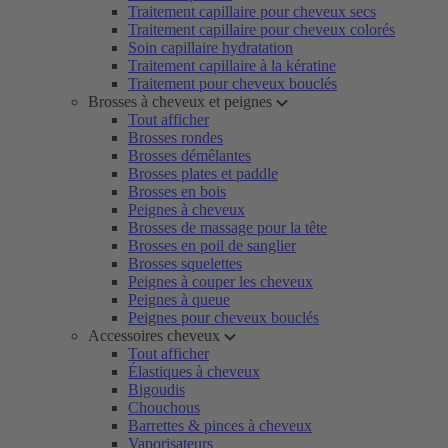
Traitement capillaire pour cheveux secs
Traitement capillaire pour cheveux colorés
Soin capillaire hydratation
Traitement capillaire à la kératine
Traitement pour cheveux bouclés
Brosses à cheveux et peignes
Tout afficher
Brosses rondes
Brosses démêlantes
Brosses plates et paddle
Brosses en bois
Peignes à cheveux
Brosses de massage pour la tête
Brosses en poil de sanglier
Brosses squelettes
Peignes à couper les cheveux
Peignes à queue
Peignes pour cheveux bouclés
Accessoires cheveux
Tout afficher
Élastiques à cheveux
Bigoudis
Chouchous
Barrettes & pinces à cheveux
Vaporisateurs