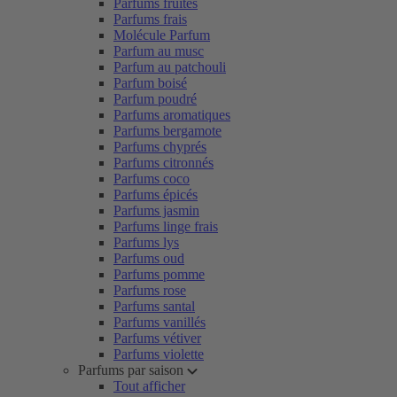
Parfums fruités
Parfums frais
Molécule Parfum
Parfum au musc
Parfum au patchouli
Parfum boisé
Parfum poudré
Parfums aromatiques
Parfums bergamote
Parfums chyprés
Parfums citronnés
Parfums coco
Parfums épicés
Parfums jasmin
Parfums linge frais
Parfums lys
Parfums oud
Parfums pomme
Parfums rose
Parfums santal
Parfums vanillés
Parfums vétiver
Parfums violette
Parfums par saison
Tout afficher