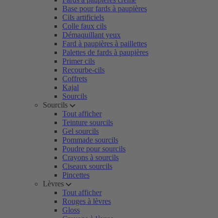
Base pour fards à paupières
Cils artificiels
Colle faux cils
Démaquillant yeux
Fard à paupières à paillettes
Palettes de fards à paupières
Primer cils
Recourbe-cils
Coffrets
Kajal
Sourcils
Sourcils
Tout afficher
Teinture sourcils
Gel sourcils
Pommade sourcils
Poudre pour sourcils
Crayons à sourcils
Ciseaux sourcils
Pincettes
Lèvres
Tout afficher
Rouges à lèvres
Gloss