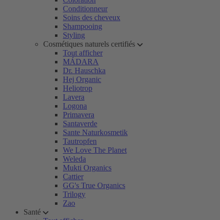
Conditionneur
Soins des cheveux
Shampooing
Styling
Cosmétiques naturels certifiés
Tout afficher
MÁDARA
Dr. Hauschka
Hej Organic
Heliotrop
Lavera
Logona
Primavera
Santaverde
Sante Naturkosmetik
Tautropfen
We Love The Planet
Weleda
Mukti Organics
Cattier
GG's True Organics
Trilogy
Zao
Santé