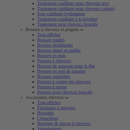
Traitement capillaire pour cheveux secs
Traitement capillaire pour cheveux colorés
Soin capillaire hydratation
Traitement capillaire à la kératine
Traitement pour cheveux bouclés
Brosses à cheveux et peignes
Tout afficher
Brosses rondes
Brosses démêlantes
Brosses plates et paddle
Brosses en bois
Peignes à cheveux
Brosses de massage pour la tête
Brosses en poil de sanglier
Brosses squelettes
Peignes à couper les cheveux
Peignes à queue
Peignes pour cheveux bouclés
Accessoires cheveux
Tout afficher
Élastiques à cheveux
Bigoudis
Chouchous
Barrettes & pinces à cheveux
Vaporisateurs