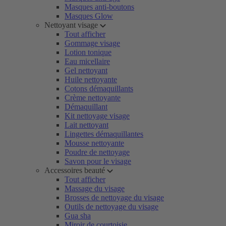
Masques anti-boutons
Masques Glow
Nettoyant visage
Tout afficher
Gommage visage
Lotion tonique
Eau micellaire
Gel nettoyant
Huile nettoyante
Cotons démaquillants
Crème nettoyante
Démaquillant
Kit nettoyage visage
Lait nettoyant
Lingettes démaquillantes
Mousse nettoyante
Poudre de nettoyage
Savon pour le visage
Accessoires beauté
Tout afficher
Massage du visage
Brosses de nettoyage du visage
Outils de nettoyage du visage
Gua sha
Miroir de courtoisie