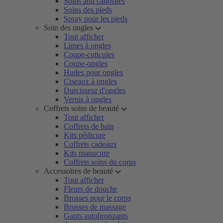
Soins anti callosités
Soins des pieds
Spray pour les pieds
Soin des ongles
Tout afficher
Limes à ongles
Coupe-cuticules
Coupe-ongles
Huiles pour ongles
Ciseaux à ongles
Durcisseur d'ongles
Vernis à ongles
Coffrets soins de beauté
Tout afficher
Coffrets de bain
Kits pédicure
Coffrets cadeaux
Kits manucure
Coffrets soins du corps
Accessoires de beauté
Tout afficher
Fleurs de douche
Brosses pour le corps
Brosses de massage
Gants autobronzants