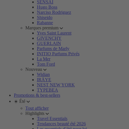
SENSAI
Hugo Boss
Narciso Rodriguez
Shiseido
Rabanne
Marques premium
Yves Saint Laurent
GIVENCHY
GUERLAIN
Parfums de Marly
INITIO Parfums Privés
La Mer
Tom Ford
Nouveau
Widian
IRÄYE
NEST NEW YORK
TYPEBEA
Promotions & best-sellers
☀️ Été
Tout afficher
Highlights
Travel Essentials
Tendances beauté été 2026
Les essentiels d’été pour lui