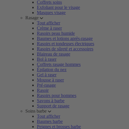
Coffrets soins
Exfoliant pour le visage
Masques visage
Rasage
Tout afficher
Crème à raser
Rasoirs peau humide
Baumes et lotions après-rasage
Rasoirs et tondeuses électriques
Rasoirs de sûreté et accessoires
Blaireau de rasage
Bol à raser
Coffrets rasage hommes
Épilation du nez
Gel à raser
Mousse à raser
Pré-rasage
Rasoir
Rasoirs pour hommes
Savons à barbe
Support de rasage
Soins barbe
Tout afficher
Baumes barbe
Peignes et brosses barbe