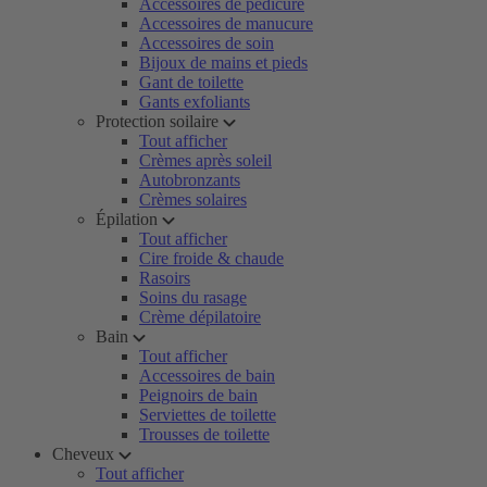
Accessoires de pédicure
Accessoires de manucure
Accessoires de soin
Bijoux de mains et pieds
Gant de toilette
Gants exfoliants
Protection soilaire
Tout afficher
Crèmes après soleil
Autobronzants
Crèmes solaires
Épilation
Tout afficher
Cire froide & chaude
Rasoirs
Soins du rasage
Crème dépilatoire
Bain
Tout afficher
Accessoires de bain
Peignoirs de bain
Serviettes de toilette
Trousses de toilette
Cheveux
Tout afficher