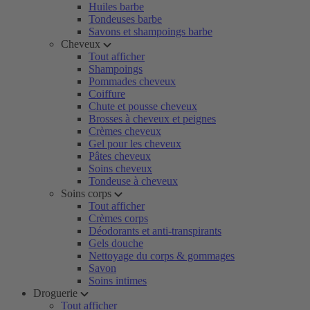
Huiles barbe
Tondeuses barbe
Savons et shampoings barbe
Cheveux
Tout afficher
Shampoings
Pommades cheveux
Coiffure
Chute et pousse cheveux
Brosses à cheveux et peignes
Crèmes cheveux
Gel pour les cheveux
Pâtes cheveux
Soins cheveux
Tondeuse à cheveux
Soins corps
Tout afficher
Crèmes corps
Déodorants et anti-transpirants
Gels douche
Nettoyage du corps & gommages
Savon
Soins intimes
Droguerie
Tout afficher