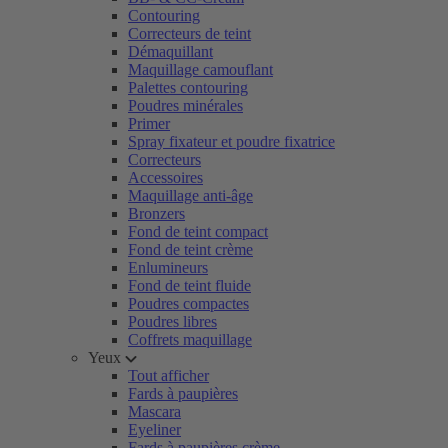
Contouring
Correcteurs de teint
Démaquillant
Maquillage camouflant
Palettes contouring
Poudres minérales
Primer
Spray fixateur et poudre fixatrice
Correcteurs
Accessoires
Maquillage anti-âge
Bronzers
Fond de teint compact
Fond de teint crème
Enlumineurs
Fond de teint fluide
Poudres compactes
Poudres libres
Coffrets maquillage
Yeux
Tout afficher
Fards à paupières
Mascara
Eyeliner
Fards à paupières crème