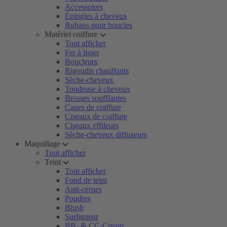
Accessoires
Épingles à cheveux
Rubans pour boucles
Matériel coiffure
Tout afficher
Fer à lisser
Boucleurs
Bigoudis chauffants
Sèche-cheveux
Tondeuse à cheveux
Brosses soufflantes
Capes de coiffure
Ciseaux de coiffure
Ciseaux effileurs
Sèche-cheveux diffuseurs
Maquillage
Tout afficher
Teint
Tout afficher
Fond de teint
Anti-cernes
Poudres
Blush
Surligneur
BB- & CC-Cream