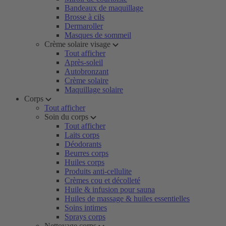
Bandeaux de maquillage
Brosse à cils
Dermaroller
Masques de sommeil
Crème solaire visage
Tout afficher
Après-soleil
Autobronzant
Crème solaire
Maquillage solaire
Corps
Tout afficher
Soin du corps
Tout afficher
Laits corps
Déodorants
Beurres corps
Huiles corps
Produits anti-cellulite
Crèmes cou et décolleté
Huile & infusion pour sauna
Huiles de massage & huiles essentielles
Soins intimes
Sprays corps
Nettoyage corps