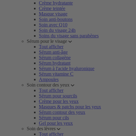
Crème hydratante
Crème teintée
Masque visage
Soin anti-boutons
Soin avec Q10
Soin du visage 24h
Soins du visage sans parabènes
Sérum pour le visage
Tout afficher
Sérum anti-âge
Sérum collagène
Sérum hydratant
Sérum à l'acide hyaluronique
Sérum vitamine C
Ampoules
Soin contour des yeux
Tout afficher
Sérum pour sourcils
Crème pour les yeux
Masques & patchs pour les yeux
Sérum contour des yeux
Sérum pour cils
Gel pour les yeux
Soin des lèvres
Tout afficher