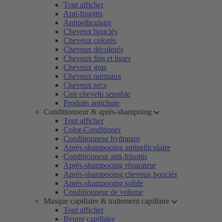
Tout afficher
Anti-frisottis
Antipelliculaire
Cheveux bouclés
Cheveux colorés
Cheveux décolorés
Cheveux fins et lisses
Cheveux gras
Cheveux normaux
Cheveux secs
Cuir chevelu sensible
Produits antichute
Conditionneur & après-shampoing
Tout afficher
Color-Conditioner
Conditionneur hydratant
Après-shampooing antipelliculaire
Conditionneur anti-frisottis
Après-shampooing réparateur
Après-shampooing cheveux bouclés
Après-shampooing solide
Conditionneur de volume
Masque capillaire & traitement capillaire
Tout afficher
Beurre capillaire