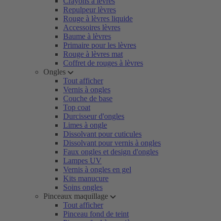
Crayons à lèvres
Repulpeur lèvres
Rouge à lèvres liquide
Accessoires lèvres
Baume à lèvres
Primaire pour les lèvres
Rouge à lèvres mat
Coffret de rouges à lèvres
Ongles
Tout afficher
Vernis à ongles
Couche de base
Top coat
Durcisseur d'ongles
Limes à ongle
Dissolvant pour cuticules
Dissolvant pour vernis à ongles
Faux ongles et design d'ongles
Lampes UV
Vernis à ongles en gel
Kits manucure
Soins ongles
Pinceaux maquillage
Tout afficher
Pinceau fond de teint