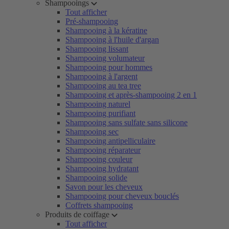
Shampooings
Tout afficher
Pré-shampooing
Shampooing à la kératine
Shampooing à l'huile d'argan
Shampooing lissant
Shampooing volumateur
Shampooing pour hommes
Shampooing à l'argent
Shampooing au tea tree
Shampooing et après-shampooing 2 en 1
Shampooing naturel
Shampooing purifiant
Shampooing sans sulfate sans silicone
Shampooing sec
Shampooing antipelliculaire
Shampooing réparateur
Shampooing couleur
Shampooing hydratant
Shampooing solide
Savon pour les cheveux
Shampooing pour cheveux bouclés
Coffrets shampooing
Produits de coiffage
Tout afficher