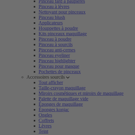
Pinceau fard à paupières
Pinceau à lèvres
Nettoyant pour pinceaux
Pinceau blush
Applicateurs
Houppettes à poudre
Kits pinceaux maquillage
Pinceau à poudre
Pinceau à sourcils
Pinceau anti-cernes
Pinceau eyeliner
Pinceau highlighter
Pinceau pour masque
Pochettes de pinceaux
Accessoires sourcils
Tout afficher
Taille-crayon maquillage
Miroirs cosmétiques et miroirs de maquillage
Palette de maquillage vide
Éponges de maquillage
Éponges konjac
Ongles
Coffrets
Lèvres
Teint