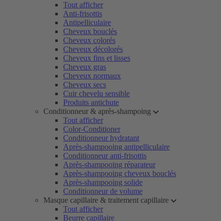
Tout afficher
Anti-frisottis
Antipelliculaire
Cheveux bouclés
Cheveux colorés
Cheveux décolorés
Cheveux fins et lisses
Cheveux gras
Cheveux normaux
Cheveux secs
Cuir chevelu sensible
Produits antichute
Conditionneur & après-shampoing
Tout afficher
Color-Conditioner
Conditionneur hydratant
Après-shampooing antipelliculaire
Conditionneur anti-frisottis
Après-shampooing réparateur
Après-shampooing cheveux bouclés
Après-shampooing solide
Conditionneur de volume
Masque capillaire & traitement capillaire
Tout afficher
Beurre capillaire