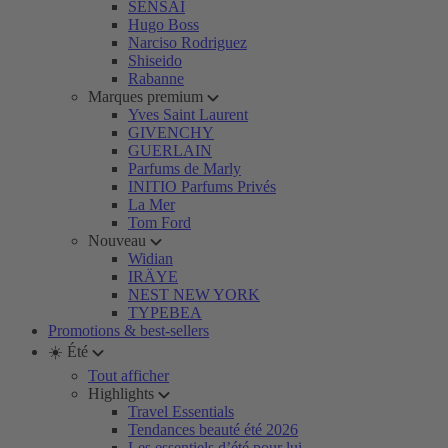
SENSAI
Hugo Boss
Narciso Rodriguez
Shiseido
Rabanne
Marques premium
Yves Saint Laurent
GIVENCHY
GUERLAIN
Parfums de Marly
INITIO Parfums Privés
La Mer
Tom Ford
Nouveau
Widian
IRÄYE
NEST NEW YORK
TYPEBEA
Promotions & best-sellers
☀️ Été
Tout afficher
Highlights
Travel Essentials
Tendances beauté été 2026
Les essentiels d’été pour lui