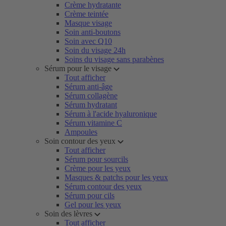
Crème hydratante
Crème teintée
Masque visage
Soin anti-boutons
Soin avec Q10
Soin du visage 24h
Soins du visage sans parabènes
Sérum pour le visage
Tout afficher
Sérum anti-âge
Sérum collagène
Sérum hydratant
Sérum à l'acide hyaluronique
Sérum vitamine C
Ampoules
Soin contour des yeux
Tout afficher
Sérum pour sourcils
Crème pour les yeux
Masques & patchs pour les yeux
Sérum contour des yeux
Sérum pour cils
Gel pour les yeux
Soin des lèvres
Tout afficher