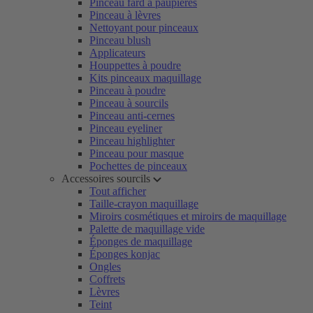
Pinceau fard à paupières
Pinceau à lèvres
Nettoyant pour pinceaux
Pinceau blush
Applicateurs
Houppettes à poudre
Kits pinceaux maquillage
Pinceau à poudre
Pinceau à sourcils
Pinceau anti-cernes
Pinceau eyeliner
Pinceau highlighter
Pinceau pour masque
Pochettes de pinceaux
Accessoires sourcils
Tout afficher
Taille-crayon maquillage
Miroirs cosmétiques et miroirs de maquillage
Palette de maquillage vide
Éponges de maquillage
Éponges konjac
Ongles
Coffrets
Lèvres
Teint