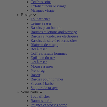
Coffrets soins
Exfoliant pour le visage
Masques visage
Rasage
Tout afficher
Crème à raser
Rasoirs peau humide
Baumes et lotions après-rasage
Rasoirs et tondeuses électriques
Rasoirs de sûreté et accessoires
Blaireau de rasage
Bol à raser
Coffrets rasage hommes
Épilation du nez
Gel à raser
Mousse à raser
Pré-rasage
Rasoir
Rasoirs pour hommes
Savons à barbe
Support de rasage
Soins barbe
Tout afficher
Baumes barbe
Peignes et brosses barbe