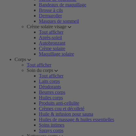
Bandeaux de maquillage
Brosse à cils
Dermaroller
Masques de sommeil
Crème solaire visage
Tout afficher
Après-soleil
Autobronzant
Crème solaire
Maquillage solaire
Corps
Tout afficher
Soin du corps
Tout afficher
Laits corps
Déodorants
Beurres corps
Huiles corps
Produits anti-cellulite
Crèmes cou et décolleté
Huile & infusion pour sauna
Huiles de massage & huiles essentielles
Soins intimes
Sprays corps
Nettoyage corps