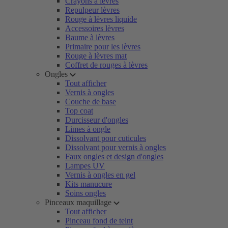
Crayons à lèvres
Repulpeur lèvres
Rouge à lèvres liquide
Accessoires lèvres
Baume à lèvres
Primaire pour les lèvres
Rouge à lèvres mat
Coffret de rouges à lèvres
Ongles
Tout afficher
Vernis à ongles
Couche de base
Top coat
Durcisseur d'ongles
Limes à ongle
Dissolvant pour cuticules
Dissolvant pour vernis à ongles
Faux ongles et design d'ongles
Lampes UV
Vernis à ongles en gel
Kits manucure
Soins ongles
Pinceaux maquillage
Tout afficher
Pinceau fond de teint