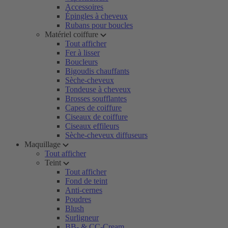
Accessoires
Épingles à cheveux
Rubans pour boucles
Matériel coiffure
Tout afficher
Fer à lisser
Boucleurs
Bigoudis chauffants
Sèche-cheveux
Tondeuse à cheveux
Brosses soufflantes
Capes de coiffure
Ciseaux de coiffure
Ciseaux effileurs
Sèche-cheveux diffuseurs
Maquillage
Tout afficher
Teint
Tout afficher
Fond de teint
Anti-cernes
Poudres
Blush
Surligneur
BB- & CC-Cream