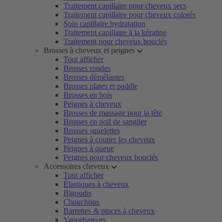
Traitement capillaire pour cheveux secs
Traitement capillaire pour cheveux colorés
Soin capillaire hydratation
Traitement capillaire à la kératine
Traitement pour cheveux bouclés
Brosses à cheveux et peignes
Tout afficher
Brosses rondes
Brosses démêlantes
Brosses plates et paddle
Brosses en bois
Peignes à cheveux
Brosses de massage pour la tête
Brosses en poil de sanglier
Brosses squelettes
Peignes à couper les cheveux
Peignes à queue
Peignes pour cheveux bouclés
Accessoires cheveux
Tout afficher
Élastiques à cheveux
Bigoudis
Chouchous
Barrettes & pinces à cheveux
Vaporisateurs