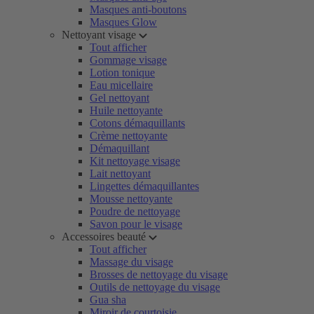
Masques anti-boutons
Masques Glow
Nettoyant visage
Tout afficher
Gommage visage
Lotion tonique
Eau micellaire
Gel nettoyant
Huile nettoyante
Cotons démaquillants
Crème nettoyante
Démaquillant
Kit nettoyage visage
Lait nettoyant
Lingettes démaquillantes
Mousse nettoyante
Poudre de nettoyage
Savon pour le visage
Accessoires beauté
Tout afficher
Massage du visage
Brosses de nettoyage du visage
Outils de nettoyage du visage
Gua sha
Miroir de courtoisie