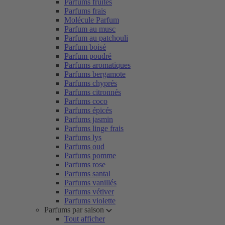
Parfums fruités
Parfums frais
Molécule Parfum
Parfum au musc
Parfum au patchouli
Parfum boisé
Parfum poudré
Parfums aromatiques
Parfums bergamote
Parfums chyprés
Parfums citronnés
Parfums coco
Parfums épicés
Parfums jasmin
Parfums linge frais
Parfums lys
Parfums oud
Parfums pomme
Parfums rose
Parfums santal
Parfums vanillés
Parfums vétiver
Parfums violette
Parfums par saison
Tout afficher