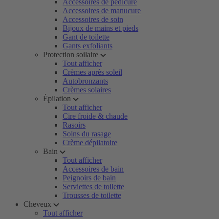
Accessoires de pédicure
Accessoires de manucure
Accessoires de soin
Bijoux de mains et pieds
Gant de toilette
Gants exfoliants
Protection soilaire
Tout afficher
Crèmes après soleil
Autobronzants
Crèmes solaires
Épilation
Tout afficher
Cire froide & chaude
Rasoirs
Soins du rasage
Crème dépilatoire
Bain
Tout afficher
Accessoires de bain
Peignoirs de bain
Serviettes de toilette
Trousses de toilette
Cheveux
Tout afficher