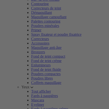
Contouring
Correcteurs de teint
Démaquillant
Maquillage camouflant
Palettes contouring
Poudres minérales
Primer
Spray fixateur et poudre fixatrice
Correcteurs
Accessoires
Maquillage anti-âge
Bronzers
Fond de teint compact
Fond de teint crème
Enlumineurs
Fond de teint fluide
Poudres compactes
Poudres libres
Coffrets maquillage
Yeux
Tout afficher
Fards à paupières
Mascara
Eyeliner
Fards à paupières crème