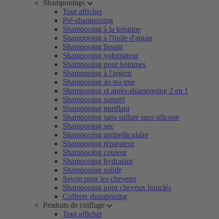
Shampooings
Tout afficher
Pré-shampooing
Shampooing à la kératine
Shampooing à l'huile d'argan
Shampooing lissant
Shampooing volumateur
Shampooing pour hommes
Shampooing à l'argent
Shampooing au tea tree
Shampooing et après-shampooing 2 en 1
Shampooing naturel
Shampooing purifiant
Shampooing sans sulfate sans silicone
Shampooing sec
Shampooing antipelliculaire
Shampooing réparateur
Shampooing couleur
Shampooing hydratant
Shampooing solide
Savon pour les cheveux
Shampooing pour cheveux bouclés
Coffrets shampooing
Produits de coiffage
Tout afficher