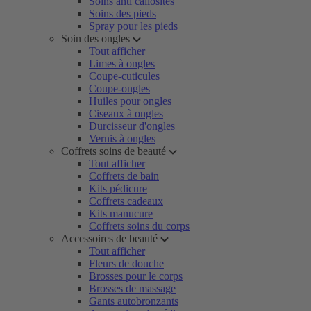
Soins anti callosités
Soins des pieds
Spray pour les pieds
Soin des ongles
Tout afficher
Limes à ongles
Coupe-cuticules
Coupe-ongles
Huiles pour ongles
Ciseaux à ongles
Durcisseur d'ongles
Vernis à ongles
Coffrets soins de beauté
Tout afficher
Coffrets de bain
Kits pédicure
Coffrets cadeaux
Kits manucure
Coffrets soins du corps
Accessoires de beauté
Tout afficher
Fleurs de douche
Brosses pour le corps
Brosses de massage
Gants autobronzants