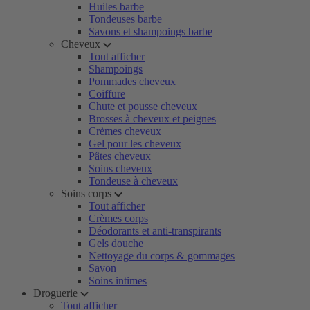
Huiles barbe
Tondeuses barbe
Savons et shampoings barbe
Cheveux
Tout afficher
Shampoings
Pommades cheveux
Coiffure
Chute et pousse cheveux
Brosses à cheveux et peignes
Crèmes cheveux
Gel pour les cheveux
Pâtes cheveux
Soins cheveux
Tondeuse à cheveux
Soins corps
Tout afficher
Crèmes corps
Déodorants et anti-transpirants
Gels douche
Nettoyage du corps & gommages
Savon
Soins intimes
Droguerie
Tout afficher