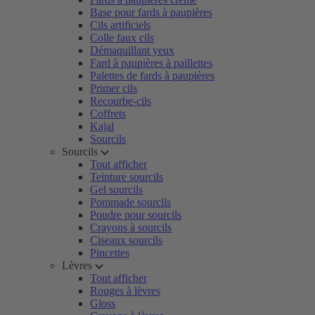
Base pour fards à paupières
Cils artificiels
Colle faux cils
Démaquillant yeux
Fard à paupières à paillettes
Palettes de fards à paupières
Primer cils
Recourbe-cils
Coffrets
Kajal
Sourcils
Sourcils
Tout afficher
Teinture sourcils
Gel sourcils
Pommade sourcils
Poudre pour sourcils
Crayons à sourcils
Ciseaux sourcils
Pincettes
Lèvres
Tout afficher
Rouges à lèvres
Gloss