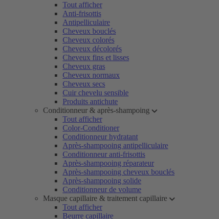
Tout afficher
Anti-frisottis
Antipelliculaire
Cheveux bouclés
Cheveux colorés
Cheveux décolorés
Cheveux fins et lisses
Cheveux gras
Cheveux normaux
Cheveux secs
Cuir chevelu sensible
Produits antichute
Conditionneur & après-shampoing
Tout afficher
Color-Conditioner
Conditionneur hydratant
Après-shampooing antipelliculaire
Conditionneur anti-frisottis
Après-shampooing réparateur
Après-shampooing cheveux bouclés
Après-shampooing solide
Conditionneur de volume
Masque capillaire & traitement capillaire
Tout afficher
Beurre capillaire