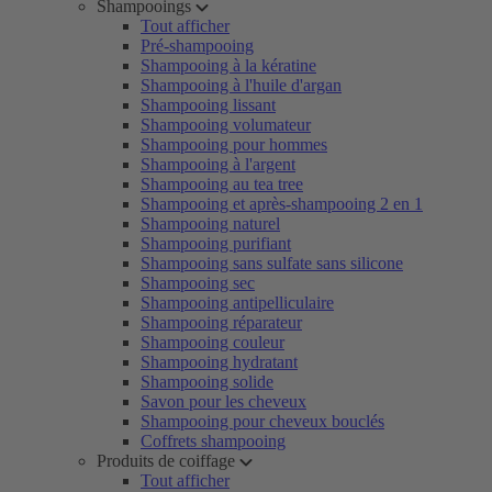
Shampooings
Tout afficher
Pré-shampooing
Shampooing à la kératine
Shampooing à l'huile d'argan
Shampooing lissant
Shampooing volumateur
Shampooing pour hommes
Shampooing à l'argent
Shampooing au tea tree
Shampooing et après-shampooing 2 en 1
Shampooing naturel
Shampooing purifiant
Shampooing sans sulfate sans silicone
Shampooing sec
Shampooing antipelliculaire
Shampooing réparateur
Shampooing couleur
Shampooing hydratant
Shampooing solide
Savon pour les cheveux
Shampooing pour cheveux bouclés
Coffrets shampooing
Produits de coiffage
Tout afficher