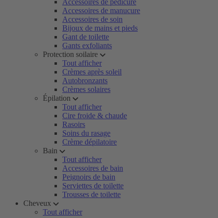
Accessoires de pédicure
Accessoires de manucure
Accessoires de soin
Bijoux de mains et pieds
Gant de toilette
Gants exfoliants
Protection soilaire
Tout afficher
Crèmes après soleil
Autobronzants
Crèmes solaires
Épilation
Tout afficher
Cire froide & chaude
Rasoirs
Soins du rasage
Crème dépilatoire
Bain
Tout afficher
Accessoires de bain
Peignoirs de bain
Serviettes de toilette
Trousses de toilette
Cheveux
Tout afficher