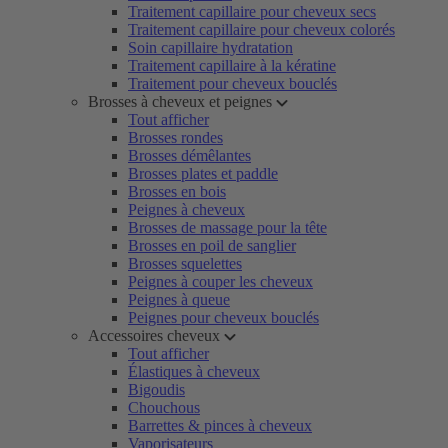
Traitement capillaire pour cheveux secs
Traitement capillaire pour cheveux colorés
Soin capillaire hydratation
Traitement capillaire à la kératine
Traitement pour cheveux bouclés
Brosses à cheveux et peignes
Tout afficher
Brosses rondes
Brosses démêlantes
Brosses plates et paddle
Brosses en bois
Peignes à cheveux
Brosses de massage pour la tête
Brosses en poil de sanglier
Brosses squelettes
Peignes à couper les cheveux
Peignes à queue
Peignes pour cheveux bouclés
Accessoires cheveux
Tout afficher
Élastiques à cheveux
Bigoudis
Chouchous
Barrettes & pinces à cheveux
Vaporisateurs