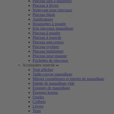
Pinceau fard à paupières
Pinceau à lèvres
Nettoyant pour pinceaux
Pinceau blush
Applicateurs
Houppettes à poudre
Kits pinceaux maquillage
Pinceau à poudre
Pinceau à sourcils
Pinceau anti-cernes
Pinceau eyeliner
Pinceau highlighter
Pinceau pour masque
Pochettes de pinceaux
Accessoires sourcils
Tout afficher
Taille-crayon maquillage
Miroirs cosmétiques et miroirs de maquillage
Palette de maquillage vide
Éponges de maquillage
Éponges konjac
Ongles
Coffrets
Lèvres
Teint