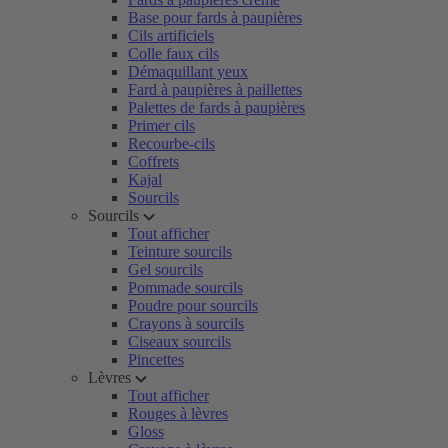
Base pour fards à paupières
Cils artificiels
Colle faux cils
Démaquillant yeux
Fard à paupières à paillettes
Palettes de fards à paupières
Primer cils
Recourbe-cils
Coffrets
Kajal
Sourcils
Sourcils
Tout afficher
Teinture sourcils
Gel sourcils
Pommade sourcils
Poudre pour sourcils
Crayons à sourcils
Ciseaux sourcils
Pincettes
Lèvres
Tout afficher
Rouges à lèvres
Gloss