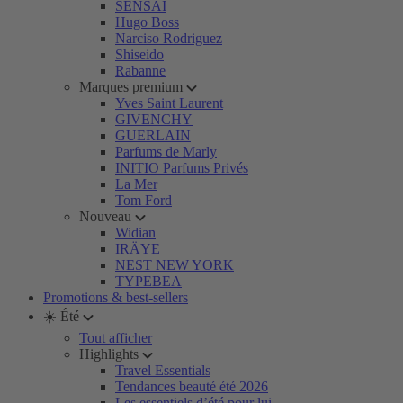
SENSAI
Hugo Boss
Narciso Rodriguez
Shiseido
Rabanne
Marques premium
Yves Saint Laurent
GIVENCHY
GUERLAIN
Parfums de Marly
INITIO Parfums Privés
La Mer
Tom Ford
Nouveau
Widian
IRÄYE
NEST NEW YORK
TYPEBEA
Promotions & best-sellers
☀️ Été
Tout afficher
Highlights
Travel Essentials
Tendances beauté été 2026
Les essentiels d’été pour lui