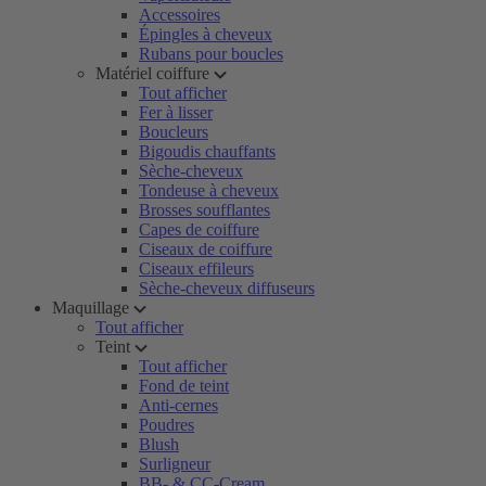
Accessoires
Épingles à cheveux
Rubans pour boucles
Matériel coiffure
Tout afficher
Fer à lisser
Boucleurs
Bigoudis chauffants
Sèche-cheveux
Tondeuse à cheveux
Brosses soufflantes
Capes de coiffure
Ciseaux de coiffure
Ciseaux effileurs
Sèche-cheveux diffuseurs
Maquillage
Tout afficher
Teint
Tout afficher
Fond de teint
Anti-cernes
Poudres
Blush
Surligneur
BB- & CC-Cream