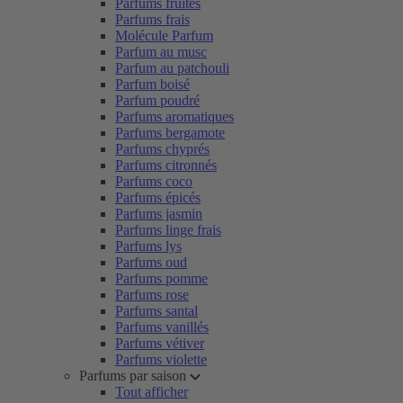
Parfums fruités
Parfums frais
Molécule Parfum
Parfum au musc
Parfum au patchouli
Parfum boisé
Parfum poudré
Parfums aromatiques
Parfums bergamote
Parfums chyprés
Parfums citronnés
Parfums coco
Parfums épicés
Parfums jasmin
Parfums linge frais
Parfums lys
Parfums oud
Parfums pomme
Parfums rose
Parfums santal
Parfums vanillés
Parfums vétiver
Parfums violette
Parfums par saison
Tout afficher