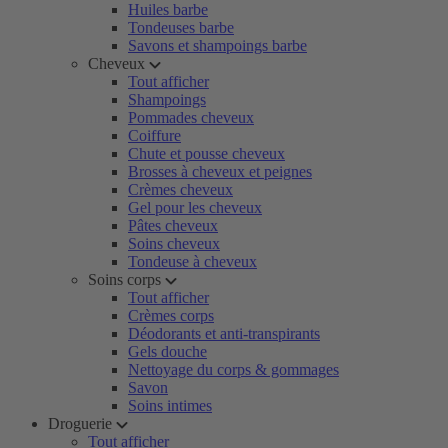
Huiles barbe
Tondeuses barbe
Savons et shampoings barbe
Cheveux
Tout afficher
Shampoings
Pommades cheveux
Coiffure
Chute et pousse cheveux
Brosses à cheveux et peignes
Crèmes cheveux
Gel pour les cheveux
Pâtes cheveux
Soins cheveux
Tondeuse à cheveux
Soins corps
Tout afficher
Crèmes corps
Déodorants et anti-transpirants
Gels douche
Nettoyage du corps & gommages
Savon
Soins intimes
Droguerie
Tout afficher