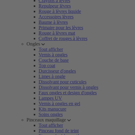
Crayons à lèvres
Repulpeur lèvres
Rouge à lèvres liquide
Accessoires lèvres
Baume à lèvres
Primaire pour les lèvres
Rouge à lèvres mat
Coffret de rouges à lèvres
Ongles
Tout afficher
Vernis à ongles
Couche de base
Top coat
Durcisseur d'ongles
Limes à ongle
Dissolvant pour cuticules
Dissolvant pour vernis à ongles
Faux ongles et design d'ongles
Lampes UV
Vernis à ongles en gel
Kits manucure
Soins ongles
Pinceaux maquillage
Tout afficher
Pinceau fond de teint