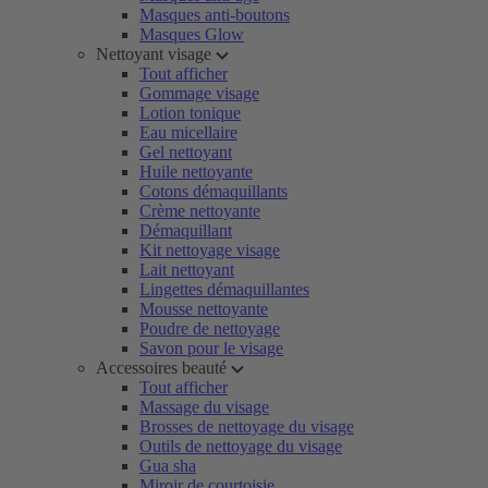
Masques anti-boutons
Masques Glow
Nettoyant visage
Tout afficher
Gommage visage
Lotion tonique
Eau micellaire
Gel nettoyant
Huile nettoyante
Cotons démaquillants
Crème nettoyante
Démaquillant
Kit nettoyage visage
Lait nettoyant
Lingettes démaquillantes
Mousse nettoyante
Poudre de nettoyage
Savon pour le visage
Accessoires beauté
Tout afficher
Massage du visage
Brosses de nettoyage du visage
Outils de nettoyage du visage
Gua sha
Miroir de courtoisie