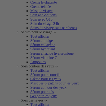
Crème hydratante
Crème teintée
Masque visage
Soin anti-boutons
Soin avec Q10
Soin du visage 24h
Soins du visage sans parabènes
Sérum pour le visage
Tout afficher
Sérum anti-âge
Sérum collagène
Sérum hydratant
Sérum à l'acide hyaluronique
Sérum vitamine C
Ampoules
Soin contour des yeux
Tout afficher
Sérum pour sourcils
Crème pour les yeux
Masques & patchs pour les yeux
Sérum contour des yeux
Sérum pour cils
Gel pour les yeux
Soin des lèvres
Tout afficher