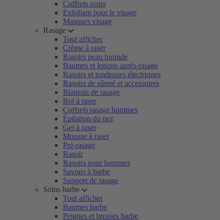
Coffrets soins
Exfoliant pour le visage
Masques visage
Rasage
Tout afficher
Crème à raser
Rasoirs peau humide
Baumes et lotions après-rasage
Rasoirs et tondeuses électriques
Rasoirs de sûreté et accessoires
Blaireau de rasage
Bol à raser
Coffrets rasage hommes
Épilation du nez
Gel à raser
Mousse à raser
Pré-rasage
Rasoir
Rasoirs pour hommes
Savons à barbe
Support de rasage
Soins barbe
Tout afficher
Baumes barbe
Peignes et brosses barbe