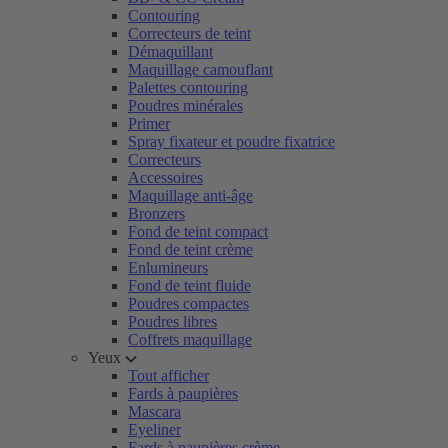
Contouring
Correcteurs de teint
Démaquillant
Maquillage camouflant
Palettes contouring
Poudres minérales
Primer
Spray fixateur et poudre fixatrice
Correcteurs
Accessoires
Maquillage anti-âge
Bronzers
Fond de teint compact
Fond de teint crème
Enlumineurs
Fond de teint fluide
Poudres compactes
Poudres libres
Coffrets maquillage
Yeux
Tout afficher
Fards à paupières
Mascara
Eyeliner
Fards à paupières crème