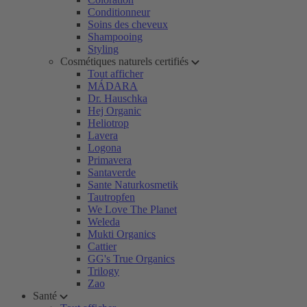
Conditionneur
Soins des cheveux
Shampooing
Styling
Cosmétiques naturels certifiés
Tout afficher
MÁDARA
Dr. Hauschka
Hej Organic
Heliotrop
Lavera
Logona
Primavera
Santaverde
Sante Naturkosmetik
Tautropfen
We Love The Planet
Weleda
Mukti Organics
Cattier
GG's True Organics
Trilogy
Zao
Santé