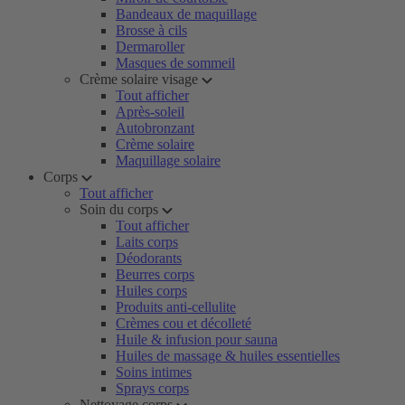
Bandeaux de maquillage
Brosse à cils
Dermaroller
Masques de sommeil
Crème solaire visage
Tout afficher
Après-soleil
Autobronzant
Crème solaire
Maquillage solaire
Corps
Tout afficher
Soin du corps
Tout afficher
Laits corps
Déodorants
Beurres corps
Huiles corps
Produits anti-cellulite
Crèmes cou et décolleté
Huile & infusion pour sauna
Huiles de massage & huiles essentielles
Soins intimes
Sprays corps
Nettoyage corps