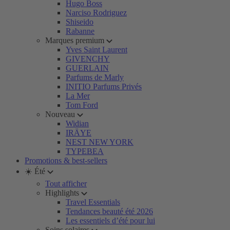
Hugo Boss
Narciso Rodriguez
Shiseido
Rabanne
Marques premium
Yves Saint Laurent
GIVENCHY
GUERLAIN
Parfums de Marly
INITIO Parfums Privés
La Mer
Tom Ford
Nouveau
Widian
IRÄYE
NEST NEW YORK
TYPEBEA
Promotions & best-sellers
☀️ Été
Tout afficher
Highlights
Travel Essentials
Tendances beauté été 2026
Les essentiels d’été pour lui
Soins solaires