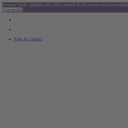
Promos Flash : profitez des offres beauté & découvrez nos best-sellers
J’en profite
Aide & Contact