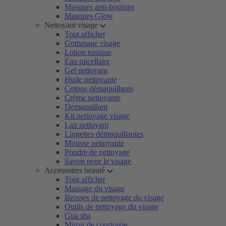
Masques anti-boutons
Masques Glow
Nettoyant visage
Tout afficher
Gommage visage
Lotion tonique
Eau micellaire
Gel nettoyant
Huile nettoyante
Cotons démaquillants
Crème nettoyante
Démaquillant
Kit nettoyage visage
Lait nettoyant
Lingettes démaquillantes
Mousse nettoyante
Poudre de nettoyage
Savon pour le visage
Accessoires beauté
Tout afficher
Massage du visage
Brosses de nettoyage du visage
Outils de nettoyage du visage
Gua sha
Miroir de courtoisie