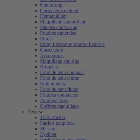
Contouring
Correcteurs de teint
Démaquillant
Maquillage camouflant
Palettes contouring
Poudres minérales
Primer
Spray fixateur et poudre fixatrice
Correcteurs
Accessoires
Maquillage anti-âge
Bronzers
Fond de teint compact
Fond de teint crème
Enlumineurs
Fond de teint fluide
Poudres compactes
Poudres libres
Coffrets maquillage
Yeux
Tout afficher
Fards à paupières
Mascara
Eyeliner
Fards à paupières crème