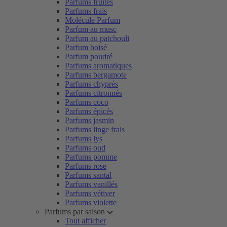
Parfums fruités
Parfums frais
Molécule Parfum
Parfum au musc
Parfum au patchouli
Parfum boisé
Parfum poudré
Parfums aromatiques
Parfums bergamote
Parfums chyprés
Parfums citronnés
Parfums coco
Parfums épicés
Parfums jasmin
Parfums linge frais
Parfums lys
Parfums oud
Parfums pomme
Parfums rose
Parfums santal
Parfums vanillés
Parfums vétiver
Parfums violette
Parfums par saison
Tout afficher