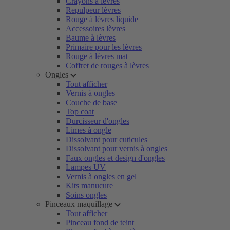
Crayons à lèvres
Repulpeur lèvres
Rouge à lèvres liquide
Accessoires lèvres
Baume à lèvres
Primaire pour les lèvres
Rouge à lèvres mat
Coffret de rouges à lèvres
Ongles
Tout afficher
Vernis à ongles
Couche de base
Top coat
Durcisseur d'ongles
Limes à ongle
Dissolvant pour cuticules
Dissolvant pour vernis à ongles
Faux ongles et design d'ongles
Lampes UV
Vernis à ongles en gel
Kits manucure
Soins ongles
Pinceaux maquillage
Tout afficher
Pinceau fond de teint