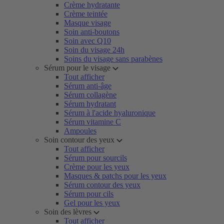
Crème hydratante
Crème teintée
Masque visage
Soin anti-boutons
Soin avec Q10
Soin du visage 24h
Soins du visage sans parabènes
Sérum pour le visage
Tout afficher
Sérum anti-âge
Sérum collagène
Sérum hydratant
Sérum à l'acide hyaluronique
Sérum vitamine C
Ampoules
Soin contour des yeux
Tout afficher
Sérum pour sourcils
Crème pour les yeux
Masques & patchs pour les yeux
Sérum contour des yeux
Sérum pour cils
Gel pour les yeux
Soin des lèvres
Tout afficher