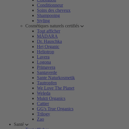
Conditionneur
Soins des cheveux
Shampooing
Styling
Cosmétiques naturels certifiés
Tout afficher
MÁDARA
Dr. Hauschka
Hej Organic
Heliotrop
Lavera
Logona
Primavera
Santaverde
Sante Naturkosmetik
Tautropfen
We Love The Planet
Weleda
Mukti Organics
Cattier
GG's True Organics
Trilogy
Zao
Santé