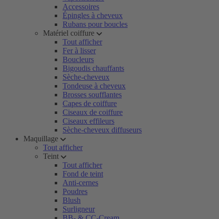
Accessoires
Épingles à cheveux
Rubans pour boucles
Matériel coiffure
Tout afficher
Fer à lisser
Boucleurs
Bigoudis chauffants
Sèche-cheveux
Tondeuse à cheveux
Brosses soufflantes
Capes de coiffure
Ciseaux de coiffure
Ciseaux effileurs
Sèche-cheveux diffuseurs
Maquillage
Tout afficher
Teint
Tout afficher
Fond de teint
Anti-cernes
Poudres
Blush
Surligneur
BB- & CC-Cream