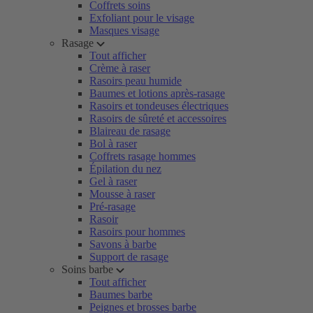
Coffrets soins
Exfoliant pour le visage
Masques visage
Rasage
Tout afficher
Crème à raser
Rasoirs peau humide
Baumes et lotions après-rasage
Rasoirs et tondeuses électriques
Rasoirs de sûreté et accessoires
Blaireau de rasage
Bol à raser
Coffrets rasage hommes
Épilation du nez
Gel à raser
Mousse à raser
Pré-rasage
Rasoir
Rasoirs pour hommes
Savons à barbe
Support de rasage
Soins barbe
Tout afficher
Baumes barbe
Peignes et brosses barbe