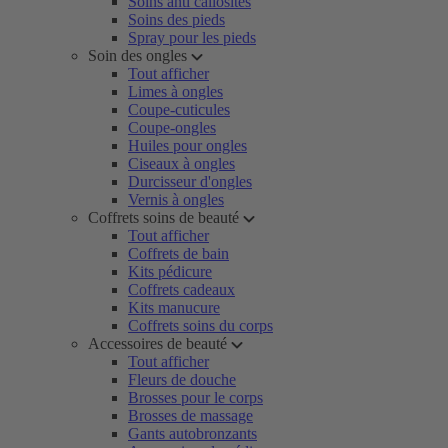
Soins anti callosités
Soins des pieds
Spray pour les pieds
Soin des ongles
Tout afficher
Limes à ongles
Coupe-cuticules
Coupe-ongles
Huiles pour ongles
Ciseaux à ongles
Durcisseur d'ongles
Vernis à ongles
Coffrets soins de beauté
Tout afficher
Coffrets de bain
Kits pédicure
Coffrets cadeaux
Kits manucure
Coffrets soins du corps
Accessoires de beauté
Tout afficher
Fleurs de douche
Brosses pour le corps
Brosses de massage
Gants autobronzants