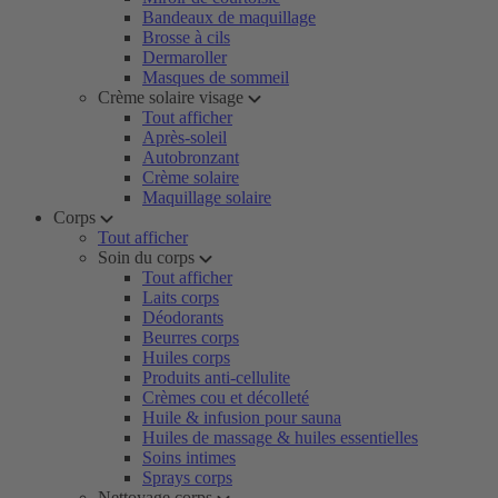
Bandeaux de maquillage
Brosse à cils
Dermaroller
Masques de sommeil
Crème solaire visage
Tout afficher
Après-soleil
Autobronzant
Crème solaire
Maquillage solaire
Corps
Tout afficher
Soin du corps
Tout afficher
Laits corps
Déodorants
Beurres corps
Huiles corps
Produits anti-cellulite
Crèmes cou et décolleté
Huile & infusion pour sauna
Huiles de massage & huiles essentielles
Soins intimes
Sprays corps
Nettoyage corps