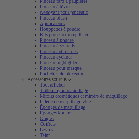
Pinceau fard à paupières
Pinceau à lèvres
Nettoyant pour pinceaux
Pinceau blush
Applicateurs
Houppettes à poudre
Kits pinceaux maquillage
Pinceau à poudre
Pinceau à sourcils
Pinceau anti-cernes
Pinceau eyeliner
Pinceau highlighter
Pinceau pour masque
Pochettes de pinceaux
Accessoires sourcils
Tout afficher
Taille-crayon maquillage
Miroirs cosmétiques et miroirs de maquillage
Palette de maquillage vide
Éponges de maquillage
Éponges konjac
Ongles
Coffrets
Lèvres
Teint