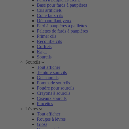
Base pour fards à paupières
Cils artificiels
Colle faux cils
Démaquillant yeux
Fard à paupières à paillettes
Palettes de fards à paupières
Primer cils
Recourbe-cils
Coffrets
Kajal
Sourcils
Sourcils
Tout afficher
Teinture sourcils
Gel sourcils
Pommade sourcils
Poudre pour sourcils
Crayons à sourcils
Ciseaux sourcils
Pincettes
Lèvres
Tout afficher
Rouges à lèvres
Gloss