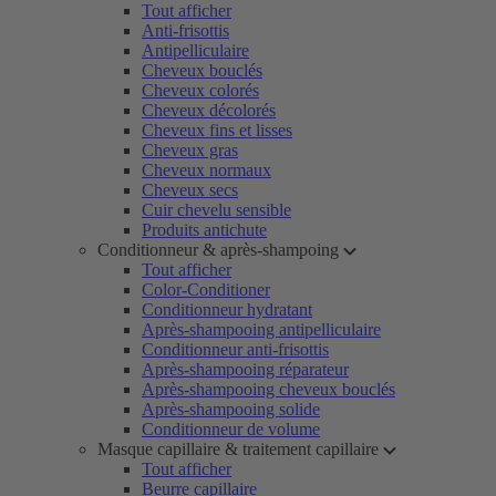
Tout afficher
Anti-frisottis
Antipelliculaire
Cheveux bouclés
Cheveux colorés
Cheveux décolorés
Cheveux fins et lisses
Cheveux gras
Cheveux normaux
Cheveux secs
Cuir chevelu sensible
Produits antichute
Conditionneur & après-shampoing
Tout afficher
Color-Conditioner
Conditionneur hydratant
Après-shampooing antipelliculaire
Conditionneur anti-frisottis
Après-shampooing réparateur
Après-shampooing cheveux bouclés
Après-shampooing solide
Conditionneur de volume
Masque capillaire & traitement capillaire
Tout afficher
Beurre capillaire