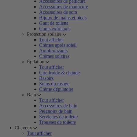
Accessoires de pédicure
Accessoires de manucure
Accessoires de soin
Bijoux de mains et pieds
Gant de toilette
Gants exfoliants
Protection soilaire
Tout afficher
Crèmes après soleil
Autobronzants
Crèmes solaires
Épilation
Tout afficher
Cire froide & chaude
Rasoirs
Soins du rasage
Crème dépilatoire
Bain
Tout afficher
Accessoires de bain
Peignoirs de bain
Serviettes de toilette
Trousses de toilette
Cheveux
Tout afficher