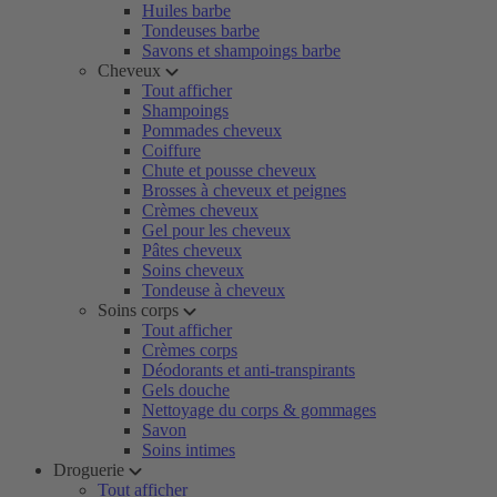
Huiles barbe
Tondeuses barbe
Savons et shampoings barbe
Cheveux
Tout afficher
Shampoings
Pommades cheveux
Coiffure
Chute et pousse cheveux
Brosses à cheveux et peignes
Crèmes cheveux
Gel pour les cheveux
Pâtes cheveux
Soins cheveux
Tondeuse à cheveux
Soins corps
Tout afficher
Crèmes corps
Déodorants et anti-transpirants
Gels douche
Nettoyage du corps & gommages
Savon
Soins intimes
Droguerie
Tout afficher