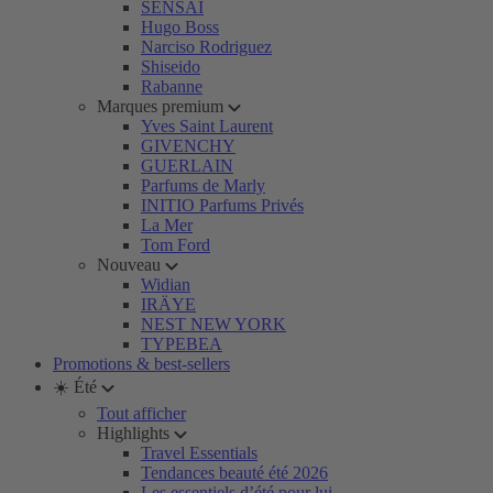
SENSAI
Hugo Boss
Narciso Rodriguez
Shiseido
Rabanne
Marques premium
Yves Saint Laurent
GIVENCHY
GUERLAIN
Parfums de Marly
INITIO Parfums Privés
La Mer
Tom Ford
Nouveau
Widian
IRÄYE
NEST NEW YORK
TYPEBEA
Promotions & best-sellers
☀️ Été
Tout afficher
Highlights
Travel Essentials
Tendances beauté été 2026
Les essentiels d’été pour lui