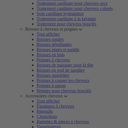
Traitement capillaire pour cheveux secs
Traitement capillaire pour cheveux colorés
Soin capillaire hydratation
Traitement capillaire à la kératine
Traitement pour cheveux bouclés
Brosses à cheveux et peignes
Tout afficher
Brosses rondes
Brosses démêlantes
Brosses plates et paddle
Brosses en bois
Peignes à cheveux
Brosses de massage pour la tête
Brosses en poil de sanglier
Brosses squelettes
Peignes à couper les cheveux
Peignes à queue
Peignes pour cheveux bouclés
Accessoires cheveux
Tout afficher
Élastiques à cheveux
Bigoudis
Chouchous
Barrettes & pinces à cheveux
Vaporisateurs