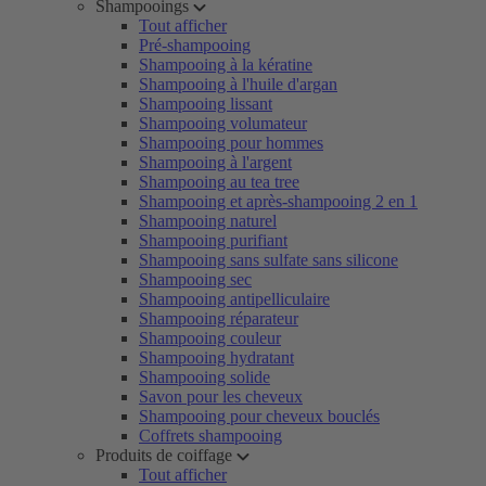
Shampooings
Tout afficher
Pré-shampooing
Shampooing à la kératine
Shampooing à l'huile d'argan
Shampooing lissant
Shampooing volumateur
Shampooing pour hommes
Shampooing à l'argent
Shampooing au tea tree
Shampooing et après-shampooing 2 en 1
Shampooing naturel
Shampooing purifiant
Shampooing sans sulfate sans silicone
Shampooing sec
Shampooing antipelliculaire
Shampooing réparateur
Shampooing couleur
Shampooing hydratant
Shampooing solide
Savon pour les cheveux
Shampooing pour cheveux bouclés
Coffrets shampooing
Produits de coiffage
Tout afficher