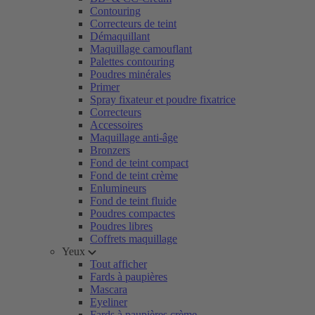
Contouring
Correcteurs de teint
Démaquillant
Maquillage camouflant
Palettes contouring
Poudres minérales
Primer
Spray fixateur et poudre fixatrice
Correcteurs
Accessoires
Maquillage anti-âge
Bronzers
Fond de teint compact
Fond de teint crème
Enlumineurs
Fond de teint fluide
Poudres compactes
Poudres libres
Coffrets maquillage
Yeux
Tout afficher
Fards à paupières
Mascara
Eyeliner
Fards à paupières crème