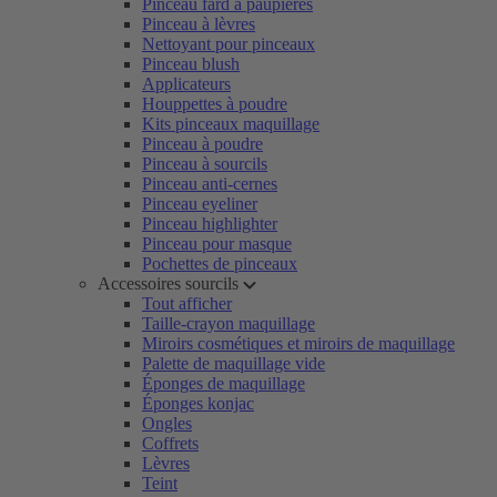
Pinceau fard à paupières
Pinceau à lèvres
Nettoyant pour pinceaux
Pinceau blush
Applicateurs
Houppettes à poudre
Kits pinceaux maquillage
Pinceau à poudre
Pinceau à sourcils
Pinceau anti-cernes
Pinceau eyeliner
Pinceau highlighter
Pinceau pour masque
Pochettes de pinceaux
Accessoires sourcils
Tout afficher
Taille-crayon maquillage
Miroirs cosmétiques et miroirs de maquillage
Palette de maquillage vide
Éponges de maquillage
Éponges konjac
Ongles
Coffrets
Lèvres
Teint