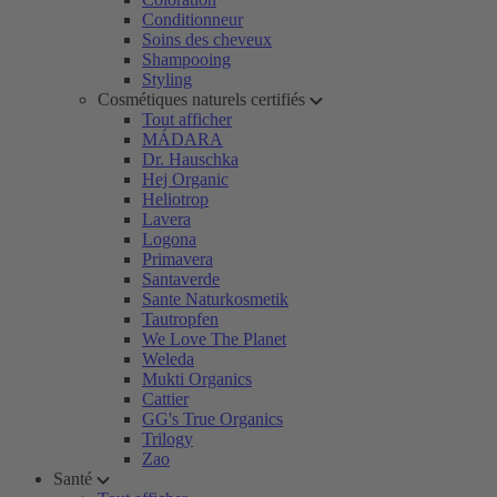
Conditionneur
Soins des cheveux
Shampooing
Styling
Cosmétiques naturels certifiés
Tout afficher
MÁDARA
Dr. Hauschka
Hej Organic
Heliotrop
Lavera
Logona
Primavera
Santaverde
Sante Naturkosmetik
Tautropfen
We Love The Planet
Weleda
Mukti Organics
Cattier
GG's True Organics
Trilogy
Zao
Santé