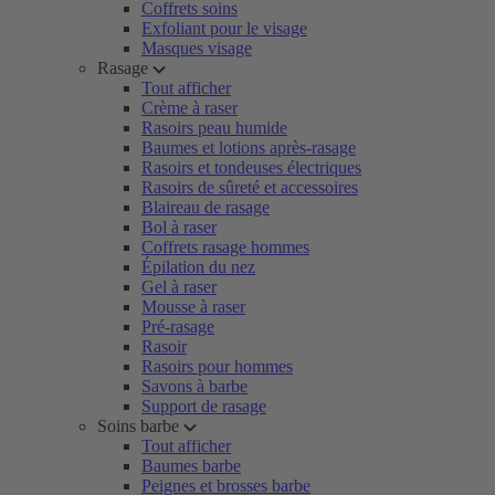
Coffrets soins
Exfoliant pour le visage
Masques visage
Rasage
Tout afficher
Crème à raser
Rasoirs peau humide
Baumes et lotions après-rasage
Rasoirs et tondeuses électriques
Rasoirs de sûreté et accessoires
Blaireau de rasage
Bol à raser
Coffrets rasage hommes
Épilation du nez
Gel à raser
Mousse à raser
Pré-rasage
Rasoir
Rasoirs pour hommes
Savons à barbe
Support de rasage
Soins barbe
Tout afficher
Baumes barbe
Peignes et brosses barbe