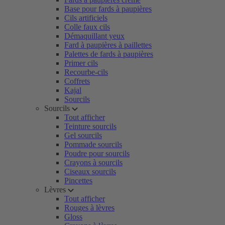
Base pour fards à paupières
Cils artificiels
Colle faux cils
Démaquillant yeux
Fard à paupières à paillettes
Palettes de fards à paupières
Primer cils
Recourbe-cils
Coffrets
Kajal
Sourcils
Sourcils
Tout afficher
Teinture sourcils
Gel sourcils
Pommade sourcils
Poudre pour sourcils
Crayons à sourcils
Ciseaux sourcils
Pincettes
Lèvres
Tout afficher
Rouges à lèvres
Gloss