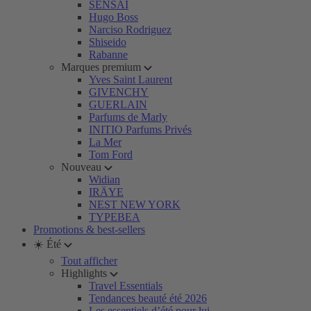
SENSAI
Hugo Boss
Narciso Rodriguez
Shiseido
Rabanne
Marques premium
Yves Saint Laurent
GIVENCHY
GUERLAIN
Parfums de Marly
INITIO Parfums Privés
La Mer
Tom Ford
Nouveau
Widian
IRÄYE
NEST NEW YORK
TYPEBEA
Promotions & best-sellers
☀️ Été
Tout afficher
Highlights
Travel Essentials
Tendances beauté été 2026
Les essentiels d’été pour lui