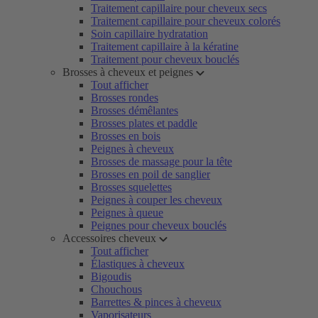
Traitement capillaire pour cheveux secs
Traitement capillaire pour cheveux colorés
Soin capillaire hydratation
Traitement capillaire à la kératine
Traitement pour cheveux bouclés
Brosses à cheveux et peignes
Tout afficher
Brosses rondes
Brosses démêlantes
Brosses plates et paddle
Brosses en bois
Peignes à cheveux
Brosses de massage pour la tête
Brosses en poil de sanglier
Brosses squelettes
Peignes à couper les cheveux
Peignes à queue
Peignes pour cheveux bouclés
Accessoires cheveux
Tout afficher
Élastiques à cheveux
Bigoudis
Chouchous
Barrettes & pinces à cheveux
Vaporisateurs