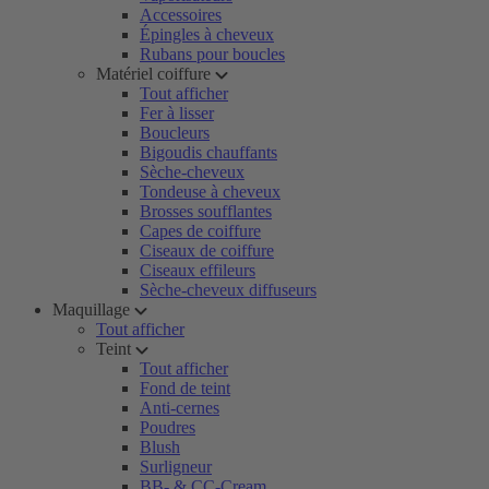
Accessoires
Épingles à cheveux
Rubans pour boucles
Matériel coiffure
Tout afficher
Fer à lisser
Boucleurs
Bigoudis chauffants
Sèche-cheveux
Tondeuse à cheveux
Brosses soufflantes
Capes de coiffure
Ciseaux de coiffure
Ciseaux effileurs
Sèche-cheveux diffuseurs
Maquillage
Tout afficher
Teint
Tout afficher
Fond de teint
Anti-cernes
Poudres
Blush
Surligneur
BB- & CC-Cream