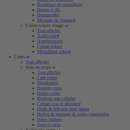
Bandeaux de maquillage
Brosse à cils
Dermaroller
Masques de sommeil
Crème solaire visage
Tout afficher
Après-soleil
Autobronzant
Crème solaire
Maquillage solaire
Corps
Tout afficher
Soin du corps
Tout afficher
Laits corps
Déodorants
Beurres corps
Huiles corps
Produits anti-cellulite
Crèmes cou et décolleté
Huile & infusion pour sauna
Huiles de massage & huiles essentielles
Soins intimes
Sprays corps
Nettoyage corps