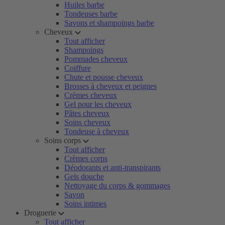
Huiles barbe
Tondeuses barbe
Savons et shampoings barbe
Cheveux
Tout afficher
Shampoings
Pommades cheveux
Coiffure
Chute et pousse cheveux
Brosses à cheveux et peignes
Crèmes cheveux
Gel pour les cheveux
Pâtes cheveux
Soins cheveux
Tondeuse à cheveux
Soins corps
Tout afficher
Crèmes corps
Déodorants et anti-transpirants
Gels douche
Nettoyage du corps & gommages
Savon
Soins intimes
Droguerie
Tout afficher