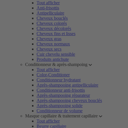
Tout afficher
Anti-frisottis
Antipelliculaire
Cheveux bouclés
Cheveux colorés
Cheveux décolorés
Cheveux fins et lisses
Cheveux gras
Cheveux normaux
Cheveux secs
Cuir chevelu sensible
Produits antichute
Conditionneur & après-shampoing
Tout afficher
Color-Conditioner
Conditionneur hydratant
Après-shampooing antipelliculaire
Conditionneur anti-frisottis
Après-shampooing réparateur
Après-shampooing cheveux bouclés
Après-shampooing solide
Conditionneur de volume
Masque capillaire & traitement capillaire
Tout afficher
Beurre capillaire