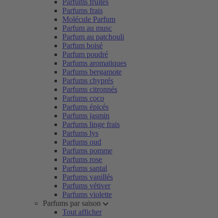
Parfums fruités
Parfums frais
Molécule Parfum
Parfum au musc
Parfum au patchouli
Parfum boisé
Parfum poudré
Parfums aromatiques
Parfums bergamote
Parfums chyprés
Parfums citronnés
Parfums coco
Parfums épicés
Parfums jasmin
Parfums linge frais
Parfums lys
Parfums oud
Parfums pomme
Parfums rose
Parfums santal
Parfums vanillés
Parfums vétiver
Parfums violette
Parfums par saison
Tout afficher