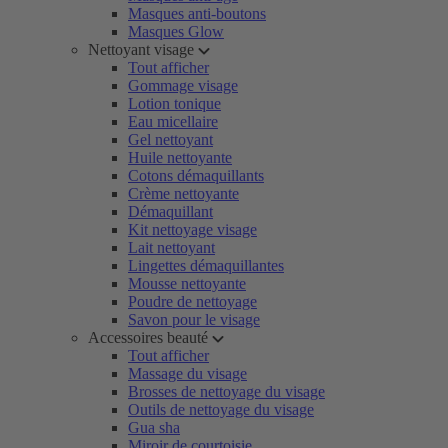
Masques anti-boutons
Masques Glow
Nettoyant visage
Tout afficher
Gommage visage
Lotion tonique
Eau micellaire
Gel nettoyant
Huile nettoyante
Cotons démaquillants
Crème nettoyante
Démaquillant
Kit nettoyage visage
Lait nettoyant
Lingettes démaquillantes
Mousse nettoyante
Poudre de nettoyage
Savon pour le visage
Accessoires beauté
Tout afficher
Massage du visage
Brosses de nettoyage du visage
Outils de nettoyage du visage
Gua sha
Miroir de courtoisie