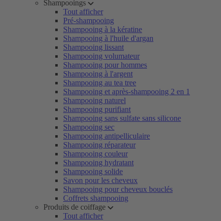
Shampooings
Tout afficher
Pré-shampooing
Shampooing à la kératine
Shampooing à l'huile d'argan
Shampooing lissant
Shampooing volumateur
Shampooing pour hommes
Shampooing à l'argent
Shampooing au tea tree
Shampooing et après-shampooing 2 en 1
Shampooing naturel
Shampooing purifiant
Shampooing sans sulfate sans silicone
Shampooing sec
Shampooing antipelliculaire
Shampooing réparateur
Shampooing couleur
Shampooing hydratant
Shampooing solide
Savon pour les cheveux
Shampooing pour cheveux bouclés
Coffrets shampooing
Produits de coiffage
Tout afficher