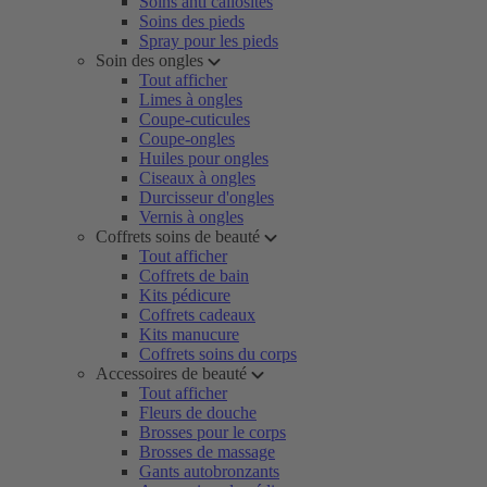
Soins anti callosités
Soins des pieds
Spray pour les pieds
Soin des ongles
Tout afficher
Limes à ongles
Coupe-cuticules
Coupe-ongles
Huiles pour ongles
Ciseaux à ongles
Durcisseur d'ongles
Vernis à ongles
Coffrets soins de beauté
Tout afficher
Coffrets de bain
Kits pédicure
Coffrets cadeaux
Kits manucure
Coffrets soins du corps
Accessoires de beauté
Tout afficher
Fleurs de douche
Brosses pour le corps
Brosses de massage
Gants autobronzants