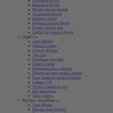
Crayons à lèvres
Repulpeur lèvres
Rouge à lèvres liquide
Accessoires lèvres
Baume à lèvres
Primaire pour les lèvres
Rouge à lèvres mat
Coffret de rouges à lèvres
Ongles
Tout afficher
Vernis à ongles
Couche de base
Top coat
Durcisseur d'ongles
Limes à ongle
Dissolvant pour cuticules
Dissolvant pour vernis à ongles
Faux ongles et design d'ongles
Lampes UV
Vernis à ongles en gel
Kits manucure
Soins ongles
Pinceaux maquillage
Tout afficher
Pinceau fond de teint