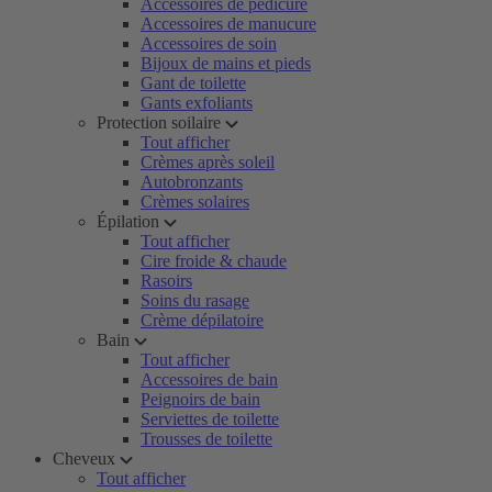
Accessoires de pédicure
Accessoires de manucure
Accessoires de soin
Bijoux de mains et pieds
Gant de toilette
Gants exfoliants
Protection soilaire
Tout afficher
Crèmes après soleil
Autobronzants
Crèmes solaires
Épilation
Tout afficher
Cire froide & chaude
Rasoirs
Soins du rasage
Crème dépilatoire
Bain
Tout afficher
Accessoires de bain
Peignoirs de bain
Serviettes de toilette
Trousses de toilette
Cheveux
Tout afficher