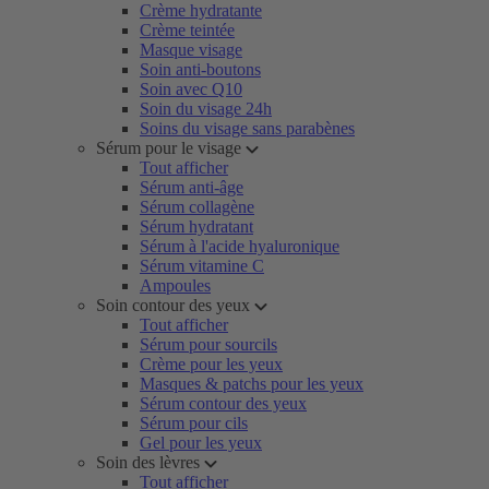
Crème hydratante
Crème teintée
Masque visage
Soin anti-boutons
Soin avec Q10
Soin du visage 24h
Soins du visage sans parabènes
Sérum pour le visage
Tout afficher
Sérum anti-âge
Sérum collagène
Sérum hydratant
Sérum à l'acide hyaluronique
Sérum vitamine C
Ampoules
Soin contour des yeux
Tout afficher
Sérum pour sourcils
Crème pour les yeux
Masques & patchs pour les yeux
Sérum contour des yeux
Sérum pour cils
Gel pour les yeux
Soin des lèvres
Tout afficher