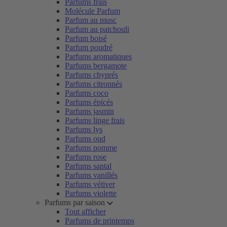
Parfums frais
Molécule Parfum
Parfum au musc
Parfum au patchouli
Parfum boisé
Parfum poudré
Parfums aromatiques
Parfums bergamote
Parfums chyprés
Parfums citronnés
Parfums coco
Parfums épicés
Parfums jasmin
Parfums linge frais
Parfums lys
Parfums oud
Parfums pomme
Parfums rose
Parfums santal
Parfums vanillés
Parfums vétiver
Parfums violette
Parfums par saison
Tout afficher
Parfums de printemps