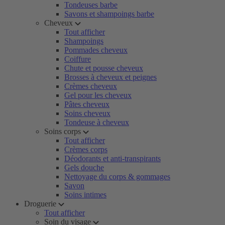
Tondeuses barbe
Savons et shampoings barbe
Cheveux
Tout afficher
Shampoings
Pommades cheveux
Coiffure
Chute et pousse cheveux
Brosses à cheveux et peignes
Crèmes cheveux
Gel pour les cheveux
Pâtes cheveux
Soins cheveux
Tondeuse à cheveux
Soins corps
Tout afficher
Crèmes corps
Déodorants et anti-transpirants
Gels douche
Nettoyage du corps & gommages
Savon
Soins intimes
Droguerie
Tout afficher
Soin du visage