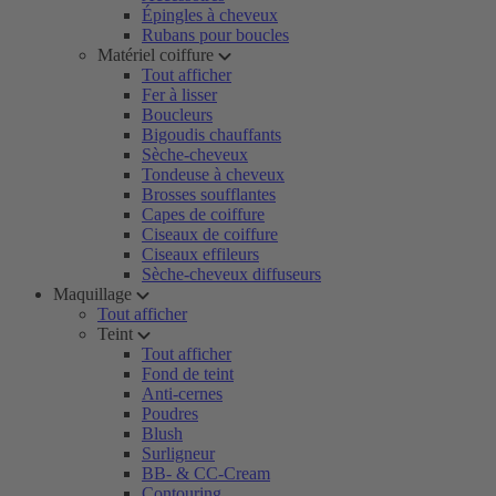
Épingles à cheveux
Rubans pour boucles
Matériel coiffure
Tout afficher
Fer à lisser
Boucleurs
Bigoudis chauffants
Sèche-cheveux
Tondeuse à cheveux
Brosses soufflantes
Capes de coiffure
Ciseaux de coiffure
Ciseaux effileurs
Sèche-cheveux diffuseurs
Maquillage
Tout afficher
Teint
Tout afficher
Fond de teint
Anti-cernes
Poudres
Blush
Surligneur
BB- & CC-Cream
Contouring