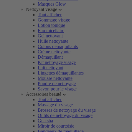
Masques Glow
Nettoyant visage
Tout afficher
Gommage visage
Lotion tonique
Eau micellaire
Gel nettoyant
Huile nettoyante
Cotons démaquillants
Crème nettoyante
Démaquillant
Kit nettoyage visage
Lait nettoyant
Lingettes démaquillantes
Mousse nettoyante
Poudre de nettoyage
Savon pour le visage
Accessoires beauté
Tout afficher
Massage du visage
Brosses de nettoyage du visage
Outils de nettoyage du visage
Gua sha
Miroir de courtoisie
Bandeaux de maquillage