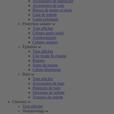
Accessoires de manucure
Accessoires de soin
Bijoux de mains et pieds
Gant de toilette
Gants exfoliants
Protection soilaire
Tout afficher
Crèmes après soleil
Autobronzants
Crèmes solaires
Épilation
Tout afficher
Cire froide & chaude
Rasoirs
Soins du rasage
Crème dépilatoire
Bain
Tout afficher
Accessoires de bain
Peignoirs de bain
Serviettes de toilette
Trousses de toilette
Cheveux
Tout afficher
Shampooings