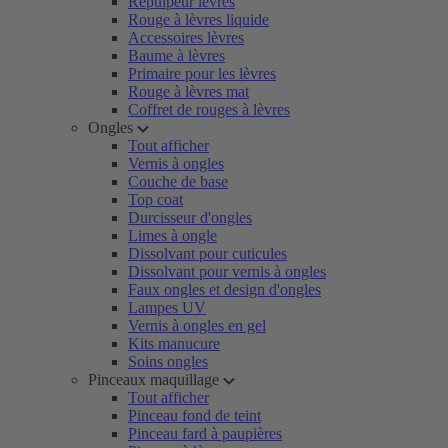
Repulpeur lèvres
Rouge à lèvres liquide
Accessoires lèvres
Baume à lèvres
Primaire pour les lèvres
Rouge à lèvres mat
Coffret de rouges à lèvres
Ongles
Tout afficher
Vernis à ongles
Couche de base
Top coat
Durcisseur d'ongles
Limes à ongle
Dissolvant pour cuticules
Dissolvant pour vernis à ongles
Faux ongles et design d'ongles
Lampes UV
Vernis à ongles en gel
Kits manucure
Soins ongles
Pinceaux maquillage
Tout afficher
Pinceau fond de teint
Pinceau fard à paupières