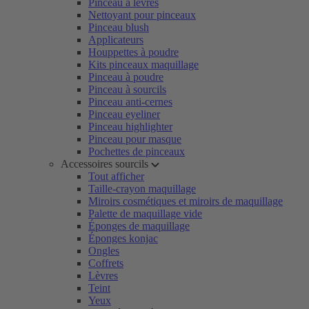
Pinceau à lèvres
Nettoyant pour pinceaux
Pinceau blush
Applicateurs
Houppettes à poudre
Kits pinceaux maquillage
Pinceau à poudre
Pinceau à sourcils
Pinceau anti-cernes
Pinceau eyeliner
Pinceau highlighter
Pinceau pour masque
Pochettes de pinceaux
Accessoires sourcils
Tout afficher
Taille-crayon maquillage
Miroirs cosmétiques et miroirs de maquillage
Palette de maquillage vide
Éponges de maquillage
Éponges konjac
Ongles
Coffrets
Lèvres
Teint
Yeux