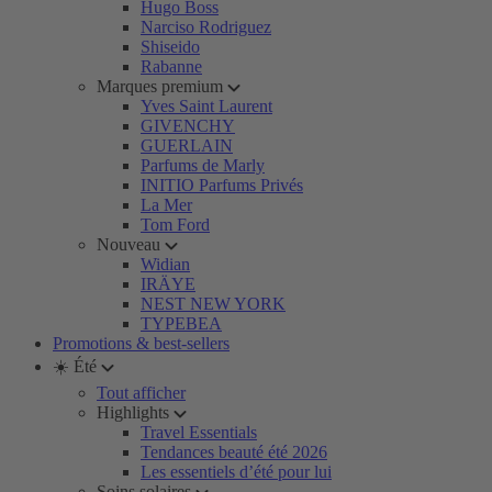
Hugo Boss
Narciso Rodriguez
Shiseido
Rabanne
Marques premium
Yves Saint Laurent
GIVENCHY
GUERLAIN
Parfums de Marly
INITIO Parfums Privés
La Mer
Tom Ford
Nouveau
Widian
IRÄYE
NEST NEW YORK
TYPEBEA
Promotions & best-sellers
☀️ Été
Tout afficher
Highlights
Travel Essentials
Tendances beauté été 2026
Les essentiels d’été pour lui
Soins solaires