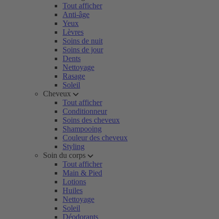
Tout afficher
Anti-âge
Yeux
Lèvres
Soins de nuit
Soins de jour
Dents
Nettoyage
Rasage
Soleil
Cheveux
Tout afficher
Conditionneur
Soins des cheveux
Shampooing
Couleur des cheveux
Styling
Soin du corps
Tout afficher
Main & Pied
Lotions
Huiles
Nettoyage
Soleil
Déodorants