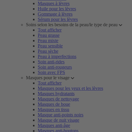
Masques à lèvres
Huile pour les lèvres
Gommage à lèvres
Sérum pour les lèvres
Soins selon les besoins de la peau/le type de peau
Tout afficher
Peau grasse
Peau mixte
Peau sensible
Peau sèche
Peau à imperfections
Soin anti-rides
Soin anti-rougeurs
Soin avec FPS
Masques pour le visage
Tout afficher
Masques pour les yeux et les lèvres
Masques hydratants
Masques de nettoyage
Masques de boue
Masques en tissu
Masque anti-points noirs
Masque de nuit visage
Masques anti-âge
Masques anti-boutons