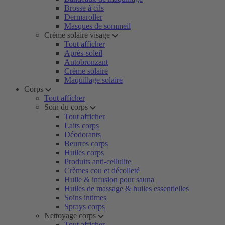
Brosse à cils
Dermaroller
Masques de sommeil
Crème solaire visage
Tout afficher
Après-soleil
Autobronzant
Crème solaire
Maquillage solaire
Corps
Tout afficher
Soin du corps
Tout afficher
Laits corps
Déodorants
Beurres corps
Huiles corps
Produits anti-cellulite
Crèmes cou et décolleté
Huile & infusion pour sauna
Huiles de massage & huiles essentielles
Soins intimes
Sprays corps
Nettoyage corps
Tout afficher