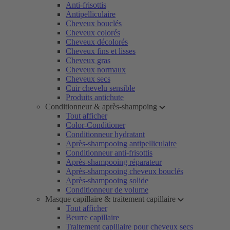
Anti-frisottis
Antipelliculaire
Cheveux bouclés
Cheveux colorés
Cheveux décolorés
Cheveux fins et lisses
Cheveux gras
Cheveux normaux
Cheveux secs
Cuir chevelu sensible
Produits antichute
Conditionneur & après-shampoing
Tout afficher
Color-Conditioner
Conditionneur hydratant
Après-shampooing antipelliculaire
Conditionneur anti-frisottis
Après-shampooing réparateur
Après-shampooing cheveux bouclés
Après-shampooing solide
Conditionneur de volume
Masque capillaire & traitement capillaire
Tout afficher
Beurre capillaire
Traitement capillaire pour cheveux secs