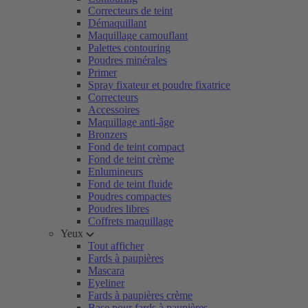
Correcteurs de teint
Démaquillant
Maquillage camouflant
Palettes contouring
Poudres minérales
Primer
Spray fixateur et poudre fixatrice
Correcteurs
Accessoires
Maquillage anti-âge
Bronzers
Fond de teint compact
Fond de teint crème
Enlumineurs
Fond de teint fluide
Poudres compactes
Poudres libres
Coffrets maquillage
Yeux
Tout afficher
Fards à paupières
Mascara
Eyeliner
Fards à paupières crème
Base pour fards à paupières