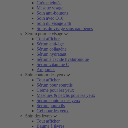
Crème teintée
Masque visage
Soin anti-boutons
Soin avec Q10
Soin du visage 24h
Soins du visage sans parabènes
Sérum pour le visage
Tout afficher
Sérum anti-âge
Sérum collagène
Sérum hydratant
Sérum à l'acide hyaluronique
Sérum vitamine C
Ampoules
Soin contour des yeux
Tout afficher
Sérum pour sourcils
Crème pour les yeux
Masques & patchs pour les yeux
Sérum contour des yeux
Sérum pour cils
Gel pour les yeux
Soin des lèvres
Tout afficher
Baume à lèvres