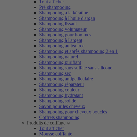
Tout afficher
Pré-shampooing
Shampooing à la kératine
Shampooing à l'huile d'argan
Shampooing lissant
Shampooing volumateur
Shampooing pour hommes
Shampooing à l'argent
Shampooing au tea tree
Shampooing et après-shampooing 2 en 1
Shampooing naturel
Shampooing purifiant
Shampooing sans sulfate sans silicone
Shampooing sec
Shampooing antipelliculaire
Shampooing réparateur
Shampooing couleur
Shampooing hydratant
Shampooing solide
Savon pour les cheveux
Shampooing pour cheveux bouclés
Coffrets shampooing
Produits de coiffage
Tout afficher
Mousse coiffante