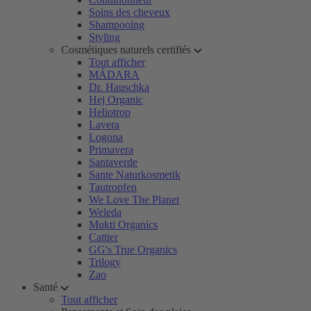
Soins des cheveux
Shampooing
Styling
Cosmétiques naturels certifiés
Tout afficher
MÁDARA
Dr. Hauschka
Hej Organic
Heliotrop
Lavera
Logona
Primavera
Santaverde
Sante Naturkosmetik
Tautropfen
We Love The Planet
Weleda
Mukti Organics
Cattier
GG's True Organics
Trilogy
Zao
Santé
Tout afficher