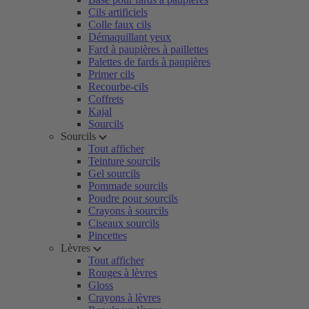
Cils artificiels
Colle faux cils
Démaquillant yeux
Fard à paupières à paillettes
Palettes de fards à paupières
Primer cils
Recourbe-cils
Coffrets
Kajal
Sourcils
Sourcils
Tout afficher
Teinture sourcils
Gel sourcils
Pommade sourcils
Poudre pour sourcils
Crayons à sourcils
Ciseaux sourcils
Pincettes
Lèvres
Tout afficher
Rouges à lèvres
Gloss
Crayons à lèvres