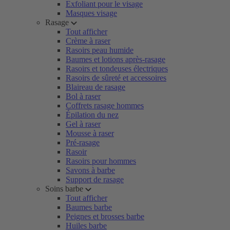
Exfoliant pour le visage
Masques visage
Rasage
Tout afficher
Crème à raser
Rasoirs peau humide
Baumes et lotions après-rasage
Rasoirs et tondeuses électriques
Rasoirs de sûreté et accessoires
Blaireau de rasage
Bol à raser
Coffrets rasage hommes
Épilation du nez
Gel à raser
Mousse à raser
Pré-rasage
Rasoir
Rasoirs pour hommes
Savons à barbe
Support de rasage
Soins barbe
Tout afficher
Baumes barbe
Peignes et brosses barbe
Huiles barbe