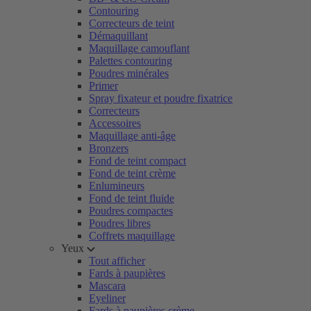
Contouring
Correcteurs de teint
Démaquillant
Maquillage camouflant
Palettes contouring
Poudres minérales
Primer
Spray fixateur et poudre fixatrice
Correcteurs
Accessoires
Maquillage anti-âge
Bronzers
Fond de teint compact
Fond de teint crème
Enlumineurs
Fond de teint fluide
Poudres compactes
Poudres libres
Coffrets maquillage
Yeux
Tout afficher
Fards à paupières
Mascara
Eyeliner
Fards à paupières crème