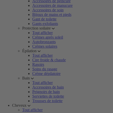
Accessoires de pédicure
Accessoires de manucure
Accessoires de soin
Bijoux de mains et pieds
Gant de toilette
Gants exfoliants
Protection soilaire
Tout afficher
Crèmes après soleil
Autobronzants
Crèmes solaires
Épilation
Tout afficher
Cire froide & chaude
Rasoirs
Soins du rasage
Crème dépilatoire
Bain
Tout afficher
Accessoires de bain
Peignoirs de bain
Serviettes de toilette
Trousses de toilette
Cheveux
Tout afficher