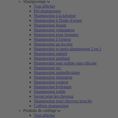
Shampooings
Tout afficher
Pré-shampooing
Shampooing à la kératine
Shampooing à l'huile d'argan
Shampooing lissant
Shampooing volumateur
Shampooing pour hommes
Shampooing à l'argent
Shampooing au tea tree
Shampooing et après-shampooing 2 en 1
Shampooing naturel
Shampooing purifiant
Shampooing sans sulfate sans silicone
Shampooing sec
Shampooing antipelliculaire
Shampooing réparateur
Shampooing couleur
Shampooing hydratant
Shampooing solide
Savon pour les cheveux
Shampooing pour cheveux bouclés
Coffrets shampooing
Produits de coiffage
Tout afficher