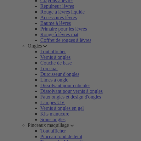
Crayons à lèvres
Repulpeur lèvres
Rouge à lèvres liquide
Accessoires lèvres
Baume à lèvres
Primaire pour les lèvres
Rouge à lèvres mat
Coffret de rouges à lèvres
Ongles
Tout afficher
Vernis à ongles
Couche de base
Top coat
Durcisseur d'ongles
Limes à ongle
Dissolvant pour cuticules
Dissolvant pour vernis à ongles
Faux ongles et design d'ongles
Lampes UV
Vernis à ongles en gel
Kits manucure
Soins ongles
Pinceaux maquillage
Tout afficher
Pinceau fond de teint