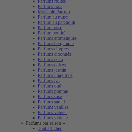
Parfums fruités
Parfums frais
Molécule Parfum
Parfum au musc
Parfum au patchouli
Parfum boisé
Parfum poudré
Parfums aromatiques
Parfums bergamote
Parfums chyprés
Parfums citronnés
Parfums coco
Parfums épicés
Parfums jasmin
Parfums linge frais
Parfums lys
Parfums oud
Parfums pomme
Parfums rose
Parfums santal
Parfums vanillés
Parfums vétiver
Parfums violette
Parfums par saison
Tout afficher