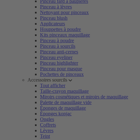
Pinceau fard à paupières
Pinceau à lèvres
Nettoyant pour pinceaux
Pinceau blush
Applicateurs
Houppettes à poudre
Kits pinceaux maquillage
Pinceau à poudre
Pinceau à sourcils
Pinceau anti-cernes
Pinceau eyeliner
Pinceau highlighter
Pinceau pour masque
Pochettes de pinceaux
Accessoires sourcils
Tout afficher
Taille-crayon maquillage
Miroirs cosmétiques et miroirs de maquillage
Palette de maquillage vide
Éponges de maquillage
Éponges konjac
Ongles
Coffrets
Lèvres
Teint