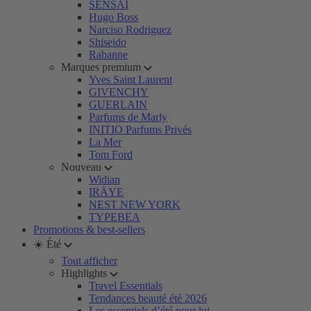
SENSAI
Hugo Boss
Narciso Rodriguez
Shiseido
Rabanne
Marques premium
Yves Saint Laurent
GIVENCHY
GUERLAIN
Parfums de Marly
INITIO Parfums Privés
La Mer
Tom Ford
Nouveau
Widian
IRÄYE
NEST NEW YORK
TYPEBEA
Promotions & best-sellers
☀️ Été
Tout afficher
Highlights
Travel Essentials
Tendances beauté été 2026
Les essentiels d’été pour lui