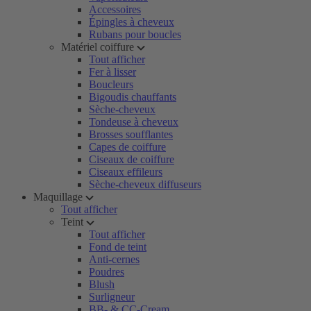
Accessoires
Épingles à cheveux
Rubans pour boucles
Matériel coiffure
Tout afficher
Fer à lisser
Boucleurs
Bigoudis chauffants
Sèche-cheveux
Tondeuse à cheveux
Brosses soufflantes
Capes de coiffure
Ciseaux de coiffure
Ciseaux effileurs
Sèche-cheveux diffuseurs
Maquillage
Tout afficher
Teint
Tout afficher
Fond de teint
Anti-cernes
Poudres
Blush
Surligneur
BB- & CC-Cream