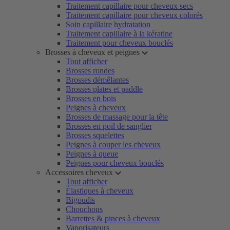
Traitement capillaire pour cheveux secs
Traitement capillaire pour cheveux colorés
Soin capillaire hydratation
Traitement capillaire à la kératine
Traitement pour cheveux bouclés
Brosses à cheveux et peignes
Tout afficher
Brosses rondes
Brosses démêlantes
Brosses plates et paddle
Brosses en bois
Peignes à cheveux
Brosses de massage pour la tête
Brosses en poil de sanglier
Brosses squelettes
Peignes à couper les cheveux
Peignes à queue
Peignes pour cheveux bouclés
Accessoires cheveux
Tout afficher
Élastiques à cheveux
Bigoudis
Chouchous
Barrettes & pinces à cheveux
Vaporisateurs