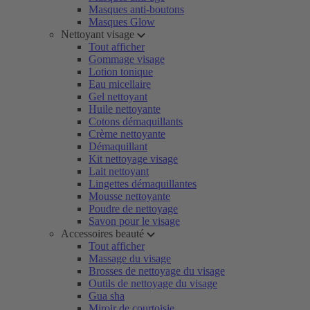
Masques anti-boutons
Masques Glow
Nettoyant visage
Tout afficher
Gommage visage
Lotion tonique
Eau micellaire
Gel nettoyant
Huile nettoyante
Cotons démaquillants
Crème nettoyante
Démaquillant
Kit nettoyage visage
Lait nettoyant
Lingettes démaquillantes
Mousse nettoyante
Poudre de nettoyage
Savon pour le visage
Accessoires beauté
Tout afficher
Massage du visage
Brosses de nettoyage du visage
Outils de nettoyage du visage
Gua sha
Miroir de courtoisie