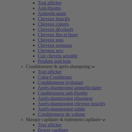
Tout afficher
Anti-frisottis
Antipelliculaire
Cheveux bouclés
Cheveux colorés
Cheveux décolorés
Cheveux fins et lisses
Cheveux gras
Cheveux normaux
Cheveux secs
Cuir chevelu sensible
Produits antichute
Conditionneur & après-shampoing
Tout afficher
Color-Conditioner
Conditionneur hydratant
Après-shampooing antipelliculaire
Conditionneur anti-frisottis
Après-shampooing réparateur
Après-shampooing cheveux bouclés
Après-shampooing solide
Conditionneur de volume
Masque capillaire & traitement capillaire
Tout afficher
Beurre capillaire