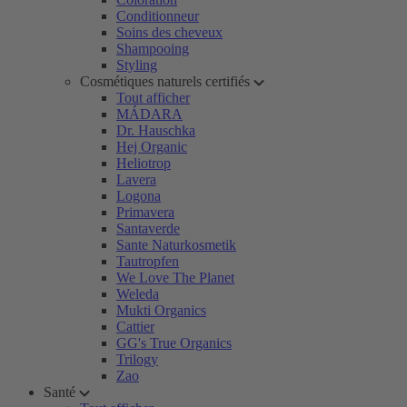
Conditionneur
Soins des cheveux
Shampooing
Styling
Cosmétiques naturels certifiés
Tout afficher
MÁDARA
Dr. Hauschka
Hej Organic
Heliotrop
Lavera
Logona
Primavera
Santaverde
Sante Naturkosmetik
Tautropfen
We Love The Planet
Weleda
Mukti Organics
Cattier
GG's True Organics
Trilogy
Zao
Santé