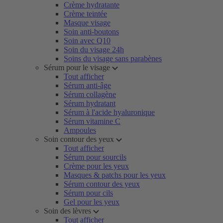
Crème hydratante
Crème teintée
Masque visage
Soin anti-boutons
Soin avec Q10
Soin du visage 24h
Soins du visage sans parabènes
Sérum pour le visage
Tout afficher
Sérum anti-âge
Sérum collagène
Sérum hydratant
Sérum à l'acide hyaluronique
Sérum vitamine C
Ampoules
Soin contour des yeux
Tout afficher
Sérum pour sourcils
Crème pour les yeux
Masques & patchs pour les yeux
Sérum contour des yeux
Sérum pour cils
Gel pour les yeux
Soin des lèvres
Tout afficher