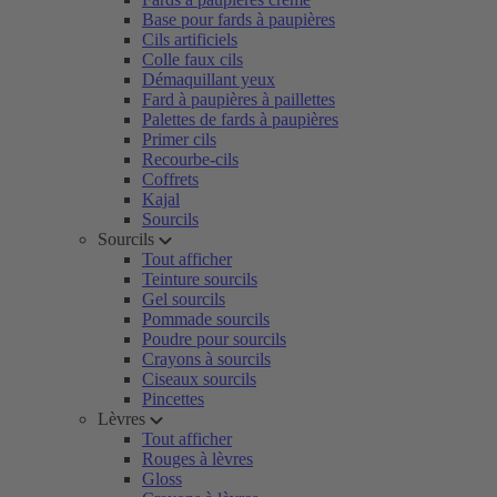
Base pour fards à paupières
Cils artificiels
Colle faux cils
Démaquillant yeux
Fard à paupières à paillettes
Palettes de fards à paupières
Primer cils
Recourbe-cils
Coffrets
Kajal
Sourcils
Sourcils
Tout afficher
Teinture sourcils
Gel sourcils
Pommade sourcils
Poudre pour sourcils
Crayons à sourcils
Ciseaux sourcils
Pincettes
Lèvres
Tout afficher
Rouges à lèvres
Gloss