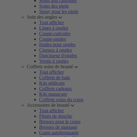
Soins anti callosités
Soins des pieds
Spray pour les pieds
Soin des ongles
Tout afficher
Limes à ongles
Coupe-cuticules
Coupe-ongles
Huiles pour ongles
Ciseaux à ongles
Durcisseur d'ongles
Vernis à ongles
Coffrets soins de beauté
Tout afficher
Coffrets de bain
Kits pédicure
Coffrets cadeaux
Kits manucure
Coffrets soins du corps
Accessoires de beauté
Tout afficher
Fleurs de douche
Brosses pour le corps
Brosses de massage
Gants autobronzants