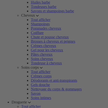
Huiles barbe
Tondeuses barbe
Savons et shampoings barbe
Cheveux
Tout afficher
Shampoings
Pommades cheveux
Coiffure
Chute et pousse cheveux
Brosses à cheveux et peignes
Crèmes cheveux
Gel pour les cheveux
Pâtes cheveux
Soins cheveux
Tondeuse à cheveux
Soins corps
Tout afficher
Crèmes corps
Déodorants et anti-transpirants
Gels douche
Nettoyage du corps & gommages
Savon
Soins intimes
Droguerie
Tout afficher