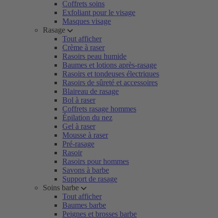
Coffrets soins
Exfoliant pour le visage
Masques visage
Rasage
Tout afficher
Crème à raser
Rasoirs peau humide
Baumes et lotions après-rasage
Rasoirs et tondeuses électriques
Rasoirs de sûreté et accessoires
Blaireau de rasage
Bol à raser
Coffrets rasage hommes
Épilation du nez
Gel à raser
Mousse à raser
Pré-rasage
Rasoir
Rasoirs pour hommes
Savons à barbe
Support de rasage
Soins barbe
Tout afficher
Baumes barbe
Peignes et brosses barbe