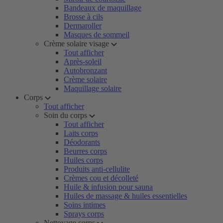
Bandeaux de maquillage
Brosse à cils
Dermaroller
Masques de sommeil
Crème solaire visage
Tout afficher
Après-soleil
Autobronzant
Crème solaire
Maquillage solaire
Corps
Tout afficher
Soin du corps
Tout afficher
Laits corps
Déodorants
Beurres corps
Huiles corps
Produits anti-cellulite
Crèmes cou et décolleté
Huile & infusion pour sauna
Huiles de massage & huiles essentielles
Soins intimes
Sprays corps
Nettoyage corps