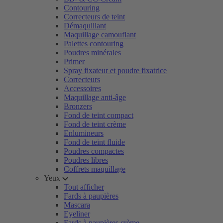
Contouring
Correcteurs de teint
Démaquillant
Maquillage camouflant
Palettes contouring
Poudres minérales
Primer
Spray fixateur et poudre fixatrice
Correcteurs
Accessoires
Maquillage anti-âge
Bronzers
Fond de teint compact
Fond de teint crème
Enlumineurs
Fond de teint fluide
Poudres compactes
Poudres libres
Coffrets maquillage
Yeux
Tout afficher
Fards à paupières
Mascara
Eyeliner
Fards à paupières crème