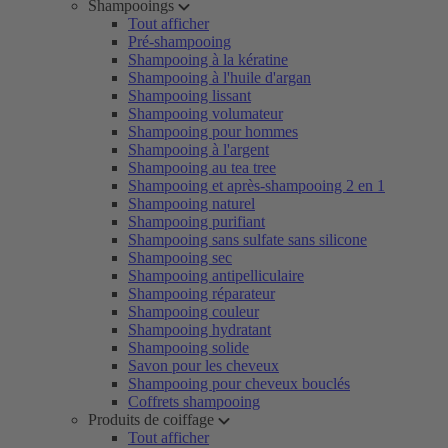
Shampooings
Tout afficher
Pré-shampooing
Shampooing à la kératine
Shampooing à l'huile d'argan
Shampooing lissant
Shampooing volumateur
Shampooing pour hommes
Shampooing à l'argent
Shampooing au tea tree
Shampooing et après-shampooing 2 en 1
Shampooing naturel
Shampooing purifiant
Shampooing sans sulfate sans silicone
Shampooing sec
Shampooing antipelliculaire
Shampooing réparateur
Shampooing couleur
Shampooing hydratant
Shampooing solide
Savon pour les cheveux
Shampooing pour cheveux bouclés
Coffrets shampooing
Produits de coiffage
Tout afficher