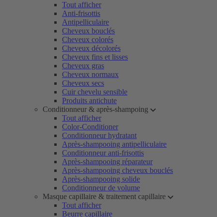
Tout afficher
Anti-frisottis
Antipelliculaire
Cheveux bouclés
Cheveux colorés
Cheveux décolorés
Cheveux fins et lisses
Cheveux gras
Cheveux normaux
Cheveux secs
Cuir chevelu sensible
Produits antichute
Conditionneur & après-shampoing
Tout afficher
Color-Conditioner
Conditionneur hydratant
Après-shampooing antipelliculaire
Conditionneur anti-frisottis
Après-shampooing réparateur
Après-shampooing cheveux bouclés
Après-shampooing solide
Conditionneur de volume
Masque capillaire & traitement capillaire
Tout afficher
Beurre capillaire