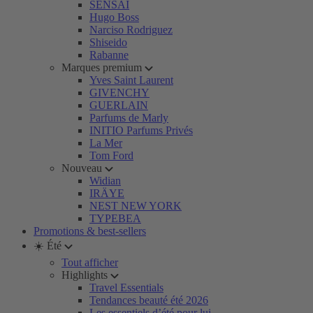
SENSAI
Hugo Boss
Narciso Rodriguez
Shiseido
Rabanne
Marques premium
Yves Saint Laurent
GIVENCHY
GUERLAIN
Parfums de Marly
INITIO Parfums Privés
La Mer
Tom Ford
Nouveau
Widian
IRÄYE
NEST NEW YORK
TYPEBEA
Promotions & best-sellers
☀️ Été
Tout afficher
Highlights
Travel Essentials
Tendances beauté été 2026
Les essentiels d’été pour lui