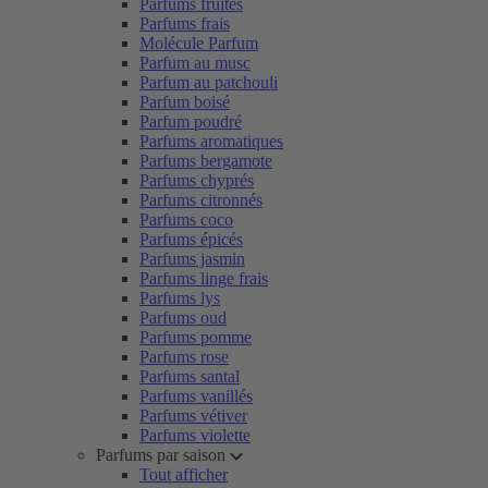
Parfums fruités
Parfums frais
Molécule Parfum
Parfum au musc
Parfum au patchouli
Parfum boisé
Parfum poudré
Parfums aromatiques
Parfums bergamote
Parfums chyprés
Parfums citronnés
Parfums coco
Parfums épicés
Parfums jasmin
Parfums linge frais
Parfums lys
Parfums oud
Parfums pomme
Parfums rose
Parfums santal
Parfums vanillés
Parfums vétiver
Parfums violette
Parfums par saison
Tout afficher