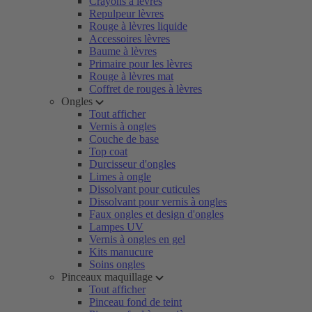
Crayons à lèvres
Repulpeur lèvres
Rouge à lèvres liquide
Accessoires lèvres
Baume à lèvres
Primaire pour les lèvres
Rouge à lèvres mat
Coffret de rouges à lèvres
Ongles
Tout afficher
Vernis à ongles
Couche de base
Top coat
Durcisseur d'ongles
Limes à ongle
Dissolvant pour cuticules
Dissolvant pour vernis à ongles
Faux ongles et design d'ongles
Lampes UV
Vernis à ongles en gel
Kits manucure
Soins ongles
Pinceaux maquillage
Tout afficher
Pinceau fond de teint