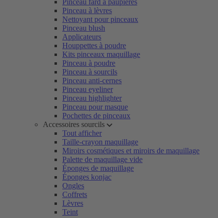
Pinceau fard à paupières
Pinceau à lèvres
Nettoyant pour pinceaux
Pinceau blush
Applicateurs
Houppettes à poudre
Kits pinceaux maquillage
Pinceau à poudre
Pinceau à sourcils
Pinceau anti-cernes
Pinceau eyeliner
Pinceau highlighter
Pinceau pour masque
Pochettes de pinceaux
Accessoires sourcils
Tout afficher
Taille-crayon maquillage
Miroirs cosmétiques et miroirs de maquillage
Palette de maquillage vide
Éponges de maquillage
Éponges konjac
Ongles
Coffrets
Lèvres
Teint