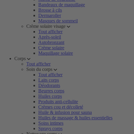
Bandeaux de maquillage
Brosse à cils
Dermaroller
Masques de sommeil
Crème solaire visage
Tout afficher
Après-soleil
Autobronzant
Crème solaire
Maquillage solaire
Corps
Tout afficher
Soin du corps
Tout afficher
Laits corps
Déodorants
Beurres corps
Huiles corps
Produits anti-cellulite
Crèmes cou et décolleté
Huile & infusion pour sauna
Huiles de massage & huiles essentielles
Soins intimes
Sprays corps
Nettoyage corps