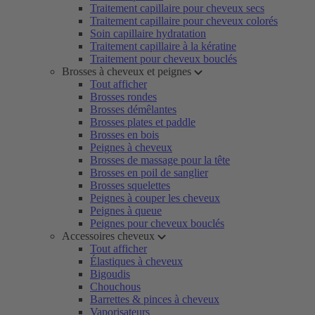
Traitement capillaire pour cheveux secs
Traitement capillaire pour cheveux colorés
Soin capillaire hydratation
Traitement capillaire à la kératine
Traitement pour cheveux bouclés
Brosses à cheveux et peignes
Tout afficher
Brosses rondes
Brosses démêlantes
Brosses plates et paddle
Brosses en bois
Peignes à cheveux
Brosses de massage pour la tête
Brosses en poil de sanglier
Brosses squelettes
Peignes à couper les cheveux
Peignes à queue
Peignes pour cheveux bouclés
Accessoires cheveux
Tout afficher
Élastiques à cheveux
Bigoudis
Chouchous
Barrettes & pinces à cheveux
Vaporisateurs