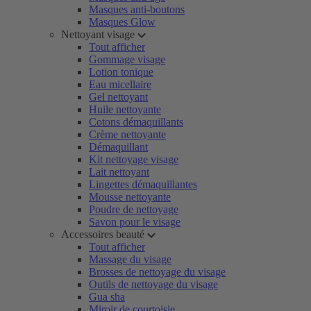
Masques anti-boutons
Masques Glow
Nettoyant visage
Tout afficher
Gommage visage
Lotion tonique
Eau micellaire
Gel nettoyant
Huile nettoyante
Cotons démaquillants
Crème nettoyante
Démaquillant
Kit nettoyage visage
Lait nettoyant
Lingettes démaquillantes
Mousse nettoyante
Poudre de nettoyage
Savon pour le visage
Accessoires beauté
Tout afficher
Massage du visage
Brosses de nettoyage du visage
Outils de nettoyage du visage
Gua sha
Miroir de courtoisie