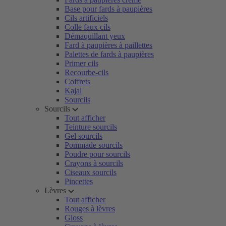
Base pour fards à paupières
Cils artificiels
Colle faux cils
Démaquillant yeux
Fard à paupières à paillettes
Palettes de fards à paupières
Primer cils
Recourbe-cils
Coffrets
Kajal
Sourcils
Sourcils
Tout afficher
Teinture sourcils
Gel sourcils
Pommade sourcils
Poudre pour sourcils
Crayons à sourcils
Ciseaux sourcils
Pincettes
Lèvres
Tout afficher
Rouges à lèvres
Gloss