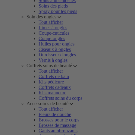
Soins anti callosités
Soins des pieds
Spray pour les pieds
Soin des ongles
Tout afficher
Limes à ongles
Coupe-cuticules
Coupe-ongles
Huiles pour ongles
Ciseaux à ongles
Durcisseur d'ongles
Vernis à ongles
Coffrets soins de beauté
Tout afficher
Coffrets de bain
Kits pédicure
Coffrets cadeaux
Kits manucure
Coffrets soins du corps
Accessoires de beauté
Tout afficher
Fleurs de douche
Brosses pour le corps
Brosses de massage
Gants autobronzants