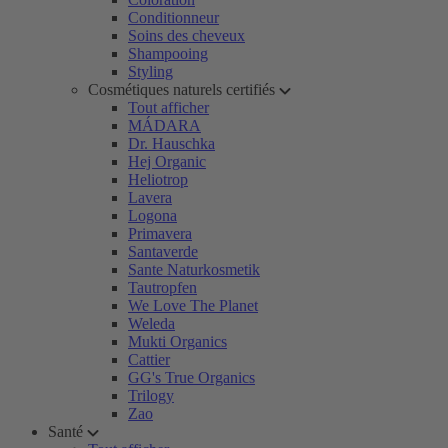
Conditionneur
Soins des cheveux
Shampooing
Styling
Cosmétiques naturels certifiés
Tout afficher
MÁDARA
Dr. Hauschka
Hej Organic
Heliotrop
Lavera
Logona
Primavera
Santaverde
Sante Naturkosmetik
Tautropfen
We Love The Planet
Weleda
Mukti Organics
Cattier
GG's True Organics
Trilogy
Zao
Santé