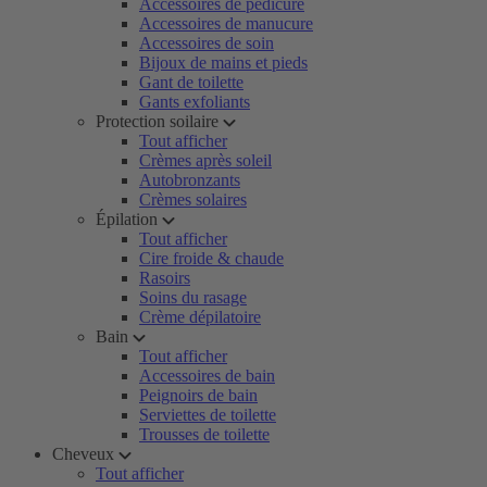
Accessoires de pédicure
Accessoires de manucure
Accessoires de soin
Bijoux de mains et pieds
Gant de toilette
Gants exfoliants
Protection soilaire
Tout afficher
Crèmes après soleil
Autobronzants
Crèmes solaires
Épilation
Tout afficher
Cire froide & chaude
Rasoirs
Soins du rasage
Crème dépilatoire
Bain
Tout afficher
Accessoires de bain
Peignoirs de bain
Serviettes de toilette
Trousses de toilette
Cheveux
Tout afficher