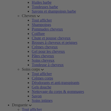
Huiles barbe
Tondeuses barbe
Savons et shampoings barbe
Cheveux
Tout afficher
Shampoings
Pommades cheveux
Coiffure
Chute et pousse cheveux
Brosses à cheveux et peignes
Crèmes cheveux
Gel pour les cheveux
Pâtes cheveux
Soins cheveux
Tondeuse à cheveux
Soins corps
Tout afficher
Crèmes corps
Déodorants et anti-transpirants
Gels douche
Nettoyage du corps & gommages
Savon
Soins intimes
Droguerie
Tout afficher