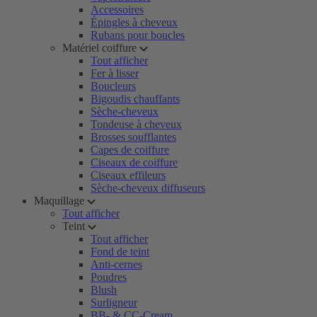
Accessoires
Épingles à cheveux
Rubans pour boucles
Matériel coiffure
Tout afficher
Fer à lisser
Boucleurs
Bigoudis chauffants
Sèche-cheveux
Tondeuse à cheveux
Brosses soufflantes
Capes de coiffure
Ciseaux de coiffure
Ciseaux effileurs
Sèche-cheveux diffuseurs
Maquillage
Tout afficher
Teint
Tout afficher
Fond de teint
Anti-cernes
Poudres
Blush
Surligneur
BB- & CC-Cream