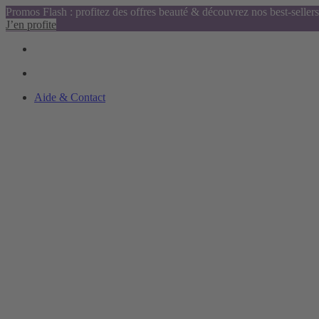
Promos Flash : profitez des offres beauté & découvrez nos best-sellers
J’en profite
Aide & Contact