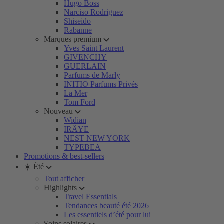
Hugo Boss
Narciso Rodriguez
Shiseido
Rabanne
Marques premium
Yves Saint Laurent
GIVENCHY
GUERLAIN
Parfums de Marly
INITIO Parfums Privés
La Mer
Tom Ford
Nouveau
Widian
IRÄYE
NEST NEW YORK
TYPEBEA
Promotions & best-sellers
☀️ Été
Tout afficher
Highlights
Travel Essentials
Tendances beauté été 2026
Les essentiels d’été pour lui
Soins solaires