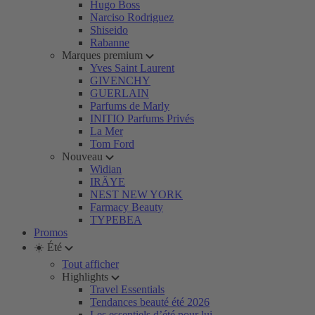
Hugo Boss
Narciso Rodriguez
Shiseido
Rabanne
Marques premium
Yves Saint Laurent
GIVENCHY
GUERLAIN
Parfums de Marly
INITIO Parfums Privés
La Mer
Tom Ford
Nouveau
Widian
IRÄYE
NEST NEW YORK
Farmacy Beauty
TYPEBEA
Promos
☀️ Été
Tout afficher
Highlights
Travel Essentials
Tendances beauté été 2026
Les essentiels d’été pour lui