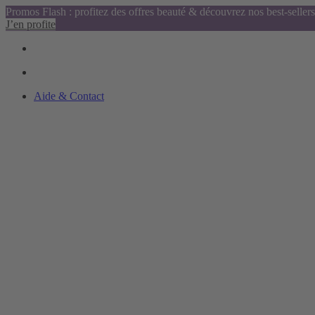
Promos Flash : profitez des offres beauté & découvrez nos best-sellers
J’en profite
Aide & Contact