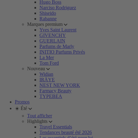
Hugo Boss
Narciso Rodriguez
Shiseido
Rabanne
Marques premium
Yves Saint Laurent
GIVENCHY
GUERLAIN
Parfums de Marly
INITIO Parfums Privés
La Mer
Tom Ford
Nouveau
Widian
IRÄYE
NEST NEW YORK
Farmacy Beauty
TYPEBEA
Promos
☀️ Été
Tout afficher
Highlights
Travel Essentials
Tendances beauté été 2026
Les essentiels d’été pour lui