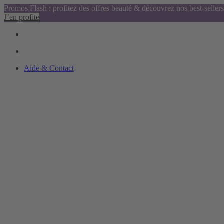
Promos Flash : profitez des offres beauté & découvrez nos best-sellers
J’en profite
Aide & Contact