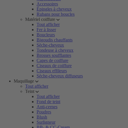
Accessoires
Épingles à cheveux
Rubans pour boucles
Matériel coiffure
Tout afficher
Fer à lisser
Boucleurs
Bigoudis chauffants
Sèche-cheveux
Tondeuse à cheveux
Brosses soufflantes
Capes de coiffure
Ciseaux de coiffure
Ciseaux effileurs
Sèche-cheveux diffuseurs
Maquillage
Tout afficher
Teint
Tout afficher
Fond de teint
Anti-cernes
Poudres
Blush
Surligneur
BB- & CC-Cream