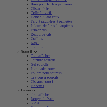
Base pour fards à paupières
Cils artificiels
Colle faux cils
Démaquillant yeux
Fard à paupières à paillettes
Palettes de fards à paupières
Primer cils
Recourbe-cils
Coffrets
Kajal
Sourcils
Sourcils
Tout afficher
Teinture sourcils
Gel sourcils
Pommade sourcils
Poudre pour sourcils
Crayons à sourcils
Ciseaux sourcils
Pincettes
Lèvres
Tout afficher
Rouges à lèvres
Gloss