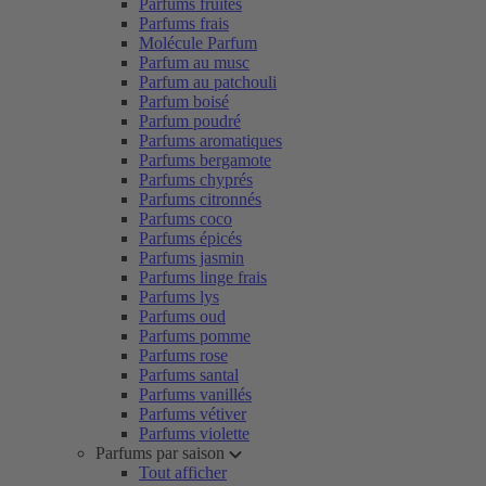
Parfums fruités
Parfums frais
Molécule Parfum
Parfum au musc
Parfum au patchouli
Parfum boisé
Parfum poudré
Parfums aromatiques
Parfums bergamote
Parfums chyprés
Parfums citronnés
Parfums coco
Parfums épicés
Parfums jasmin
Parfums linge frais
Parfums lys
Parfums oud
Parfums pomme
Parfums rose
Parfums santal
Parfums vanillés
Parfums vétiver
Parfums violette
Parfums par saison
Tout afficher