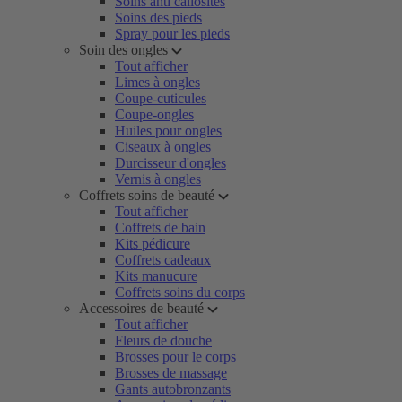
Soins anti callosités
Soins des pieds
Spray pour les pieds
Soin des ongles
Tout afficher
Limes à ongles
Coupe-cuticules
Coupe-ongles
Huiles pour ongles
Ciseaux à ongles
Durcisseur d'ongles
Vernis à ongles
Coffrets soins de beauté
Tout afficher
Coffrets de bain
Kits pédicure
Coffrets cadeaux
Kits manucure
Coffrets soins du corps
Accessoires de beauté
Tout afficher
Fleurs de douche
Brosses pour le corps
Brosses de massage
Gants autobronzants