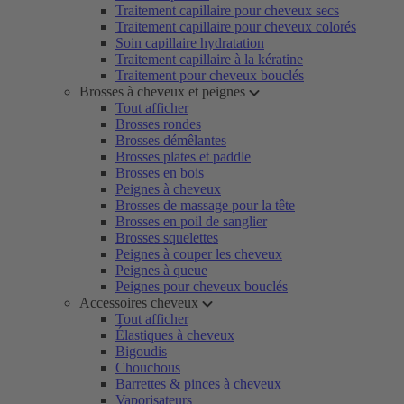
Traitement capillaire pour cheveux secs
Traitement capillaire pour cheveux colorés
Soin capillaire hydratation
Traitement capillaire à la kératine
Traitement pour cheveux bouclés
Brosses à cheveux et peignes
Tout afficher
Brosses rondes
Brosses démêlantes
Brosses plates et paddle
Brosses en bois
Peignes à cheveux
Brosses de massage pour la tête
Brosses en poil de sanglier
Brosses squelettes
Peignes à couper les cheveux
Peignes à queue
Peignes pour cheveux bouclés
Accessoires cheveux
Tout afficher
Élastiques à cheveux
Bigoudis
Chouchous
Barrettes & pinces à cheveux
Vaporisateurs