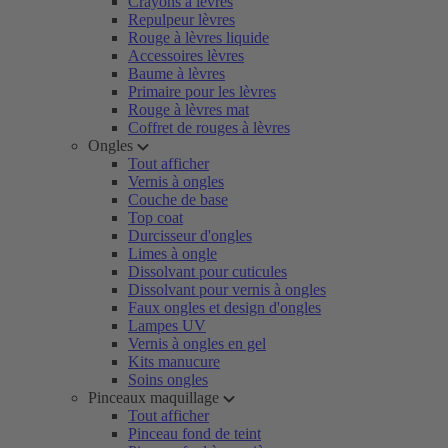
Crayons à lèvres
Repulpeur lèvres
Rouge à lèvres liquide
Accessoires lèvres
Baume à lèvres
Primaire pour les lèvres
Rouge à lèvres mat
Coffret de rouges à lèvres
Ongles
Tout afficher
Vernis à ongles
Couche de base
Top coat
Durcisseur d'ongles
Limes à ongle
Dissolvant pour cuticules
Dissolvant pour vernis à ongles
Faux ongles et design d'ongles
Lampes UV
Vernis à ongles en gel
Kits manucure
Soins ongles
Pinceaux maquillage
Tout afficher
Pinceau fond de teint