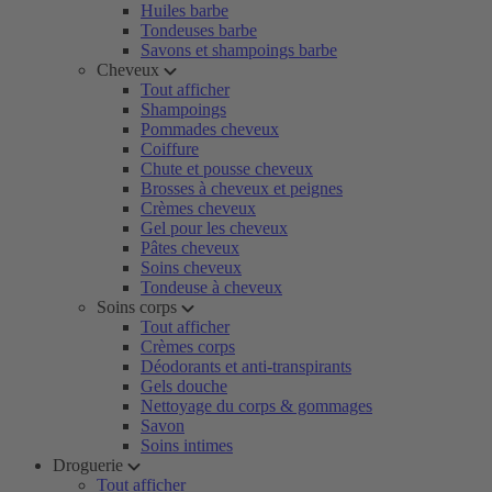
Huiles barbe
Tondeuses barbe
Savons et shampoings barbe
Cheveux
Tout afficher
Shampoings
Pommades cheveux
Coiffure
Chute et pousse cheveux
Brosses à cheveux et peignes
Crèmes cheveux
Gel pour les cheveux
Pâtes cheveux
Soins cheveux
Tondeuse à cheveux
Soins corps
Tout afficher
Crèmes corps
Déodorants et anti-transpirants
Gels douche
Nettoyage du corps & gommages
Savon
Soins intimes
Droguerie
Tout afficher