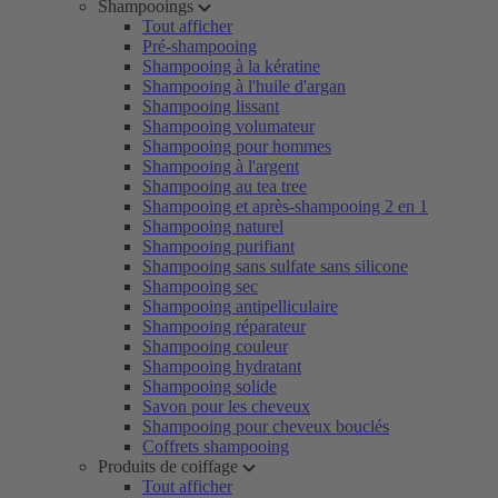
Shampooings
Tout afficher
Pré-shampooing
Shampooing à la kératine
Shampooing à l'huile d'argan
Shampooing lissant
Shampooing volumateur
Shampooing pour hommes
Shampooing à l'argent
Shampooing au tea tree
Shampooing et après-shampooing 2 en 1
Shampooing naturel
Shampooing purifiant
Shampooing sans sulfate sans silicone
Shampooing sec
Shampooing antipelliculaire
Shampooing réparateur
Shampooing couleur
Shampooing hydratant
Shampooing solide
Savon pour les cheveux
Shampooing pour cheveux bouclés
Coffrets shampooing
Produits de coiffage
Tout afficher