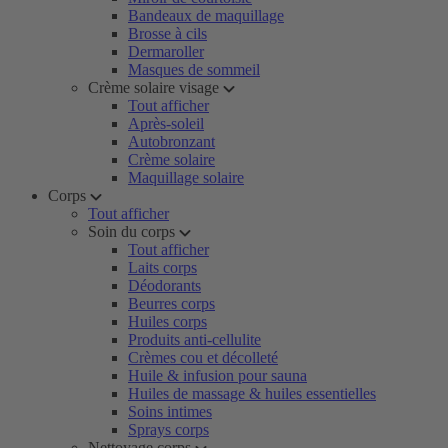
Bandeaux de maquillage
Brosse à cils
Dermaroller
Masques de sommeil
Crème solaire visage
Tout afficher
Après-soleil
Autobronzant
Crème solaire
Maquillage solaire
Corps
Tout afficher
Soin du corps
Tout afficher
Laits corps
Déodorants
Beurres corps
Huiles corps
Produits anti-cellulite
Crèmes cou et décolleté
Huile & infusion pour sauna
Huiles de massage & huiles essentielles
Soins intimes
Sprays corps
Nettoyage corps