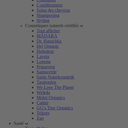
Conditionneur
Soins des cheveux
Shampooing
Styling
Cosmétiques naturels certifiés
Tout afficher
MÁDARA
Dr. Hauschka
Hej Organic
Heliotrop
Lavera
Logona
Primavera
Santaverde
Sante Naturkosmetik
Tautropfen
We Love The Planet
Weleda
Mukti Organics
Cattier
GG's True Organics
Trilogy
Zao
Santé