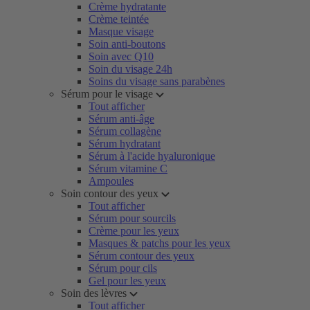
Crème hydratante
Crème teintée
Masque visage
Soin anti-boutons
Soin avec Q10
Soin du visage 24h
Soins du visage sans parabènes
Sérum pour le visage
Tout afficher
Sérum anti-âge
Sérum collagène
Sérum hydratant
Sérum à l'acide hyaluronique
Sérum vitamine C
Ampoules
Soin contour des yeux
Tout afficher
Sérum pour sourcils
Crème pour les yeux
Masques & patchs pour les yeux
Sérum contour des yeux
Sérum pour cils
Gel pour les yeux
Soin des lèvres
Tout afficher