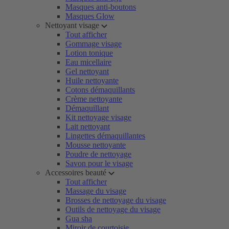
Masques anti-boutons
Masques Glow
Nettoyant visage
Tout afficher
Gommage visage
Lotion tonique
Eau micellaire
Gel nettoyant
Huile nettoyante
Cotons démaquillants
Crème nettoyante
Démaquillant
Kit nettoyage visage
Lait nettoyant
Lingettes démaquillantes
Mousse nettoyante
Poudre de nettoyage
Savon pour le visage
Accessoires beauté
Tout afficher
Massage du visage
Brosses de nettoyage du visage
Outils de nettoyage du visage
Gua sha
Miroir de courtoisie