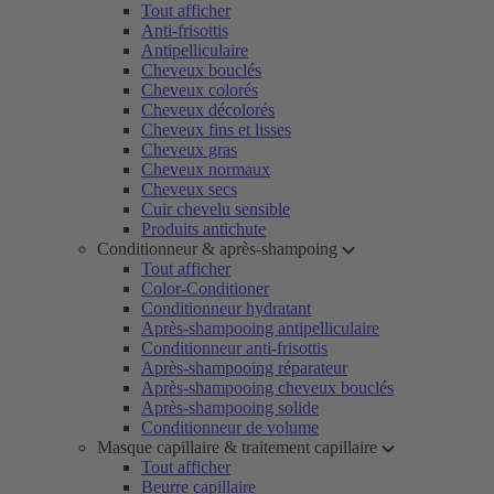
Tout afficher
Anti-frisottis
Antipelliculaire
Cheveux bouclés
Cheveux colorés
Cheveux décolorés
Cheveux fins et lisses
Cheveux gras
Cheveux normaux
Cheveux secs
Cuir chevelu sensible
Produits antichute
Conditionneur & après-shampoing
Tout afficher
Color-Conditioner
Conditionneur hydratant
Après-shampooing antipelliculaire
Conditionneur anti-frisottis
Après-shampooing réparateur
Après-shampooing cheveux bouclés
Après-shampooing solide
Conditionneur de volume
Masque capillaire & traitement capillaire
Tout afficher
Beurre capillaire