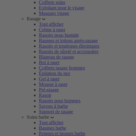
Coffrets soins
Exfoliant pour le visage
Masques visage
Rasage
Tout afficher
Crème à raser
Rasoirs peau humide
Baumes et lotions après-rasage
Rasoirs et tondeuses électriques
Rasoirs de sûreté et accessoires
Blaireau de rasage
Bol à raser
Coffrets rasage hommes
Épilation du nez
Gel à raser
Mousse à raser
Pré-rasage
Rasoir
Rasoirs pour hommes
Savons à barbe
Support de rasage
Soins barbe
Tout afficher
Baumes barbe
Peignes et brosses barbe