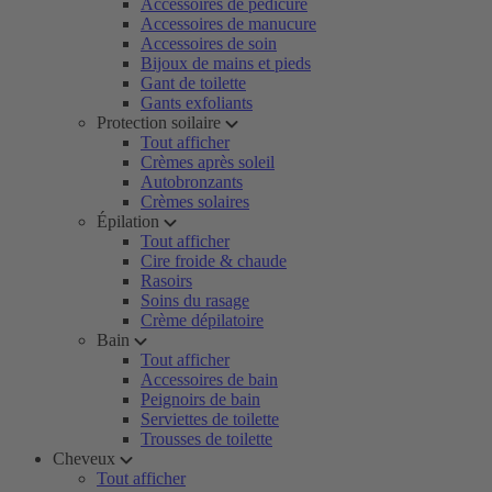
Accessoires de pédicure
Accessoires de manucure
Accessoires de soin
Bijoux de mains et pieds
Gant de toilette
Gants exfoliants
Protection soilaire
Tout afficher
Crèmes après soleil
Autobronzants
Crèmes solaires
Épilation
Tout afficher
Cire froide & chaude
Rasoirs
Soins du rasage
Crème dépilatoire
Bain
Tout afficher
Accessoires de bain
Peignoirs de bain
Serviettes de toilette
Trousses de toilette
Cheveux
Tout afficher