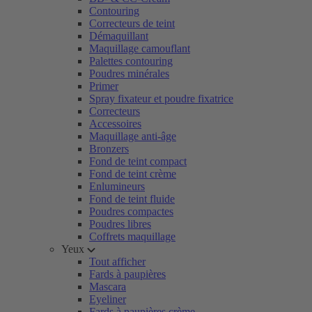
Contouring
Correcteurs de teint
Démaquillant
Maquillage camouflant
Palettes contouring
Poudres minérales
Primer
Spray fixateur et poudre fixatrice
Correcteurs
Accessoires
Maquillage anti-âge
Bronzers
Fond de teint compact
Fond de teint crème
Enlumineurs
Fond de teint fluide
Poudres compactes
Poudres libres
Coffrets maquillage
Yeux
Tout afficher
Fards à paupières
Mascara
Eyeliner
Fards à paupières crème