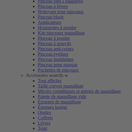
Pinceau fard à paupières
Pinceau à lèvres
Nettoyant pour pinceaux
Pinceau blush
Applicateurs
Houppettes à poudre
Kits pinceaux maquillage
Pinceau à poudre
Pinceau à sourcils
Pinceau anti-cernes
Pinceau eyeliner
Pinceau highlighter
Pinceau pour masque
Pochettes de pinceaux
Accessoires sourcils
Tout afficher
Taille-crayon maquillage
Miroirs cosmétiques et miroirs de maquillage
Palette de maquillage vide
Éponges de maquillage
Éponges konjac
Ongles
Coffrets
Lèvres
Teint