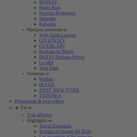
SENSAI
Hugo Boss
Narciso Rodriguez
Shiseido
Rabanne
Marques premium
Yves Saint Laurent
GIVENCHY
GUERLAIN
Parfums de Marly
INITIO Parfums Privés
La Mer
Tom Ford
Nouveau
Widian
IRÄYE
NEST NEW YORK
TYPEBEA
Promotions & best-sellers
☀️ Été
Tout afficher
Highlights
Travel Essentials
Tendances beauté été 2026
Les essentiels d’été pour lui