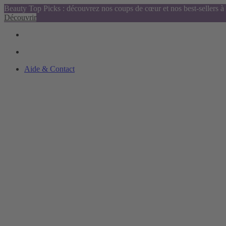
Beauty Top Picks : découvrez nos coups de cœur et nos best-sellers à 
Découvrir
Aide & Contact