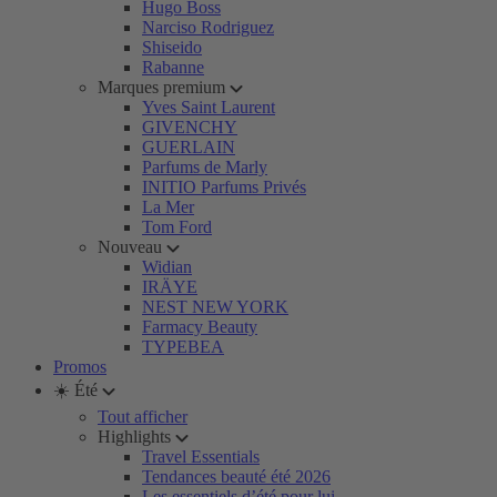
Hugo Boss
Narciso Rodriguez
Shiseido
Rabanne
Marques premium
Yves Saint Laurent
GIVENCHY
GUERLAIN
Parfums de Marly
INITIO Parfums Privés
La Mer
Tom Ford
Nouveau
Widian
IRÄYE
NEST NEW YORK
Farmacy Beauty
TYPEBEA
Promos
☀️ Été
Tout afficher
Highlights
Travel Essentials
Tendances beauté été 2026
Les essentiels d’été pour lui