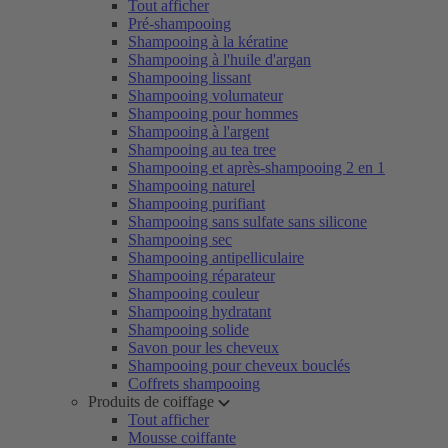
Tout afficher
Pré-shampooing
Shampooing à la kératine
Shampooing à l'huile d'argan
Shampooing lissant
Shampooing volumateur
Shampooing pour hommes
Shampooing à l'argent
Shampooing au tea tree
Shampooing et après-shampooing 2 en 1
Shampooing naturel
Shampooing purifiant
Shampooing sans sulfate sans silicone
Shampooing sec
Shampooing antipelliculaire
Shampooing réparateur
Shampooing couleur
Shampooing hydratant
Shampooing solide
Savon pour les cheveux
Shampooing pour cheveux bouclés
Coffrets shampooing
Produits de coiffage
Tout afficher
Mousse coiffante