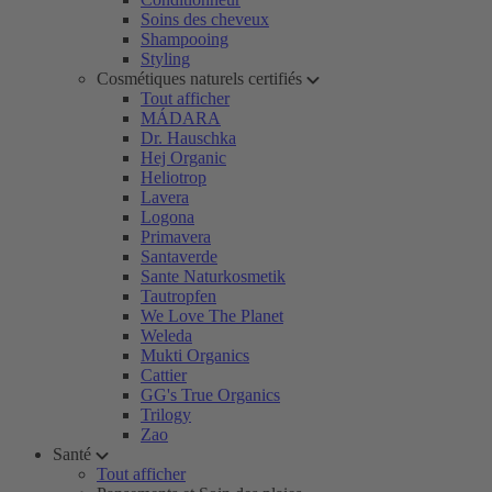
Soins des cheveux
Shampooing
Styling
Cosmétiques naturels certifiés
Tout afficher
MÁDARA
Dr. Hauschka
Hej Organic
Heliotrop
Lavera
Logona
Primavera
Santaverde
Sante Naturkosmetik
Tautropfen
We Love The Planet
Weleda
Mukti Organics
Cattier
GG's True Organics
Trilogy
Zao
Santé
Tout afficher