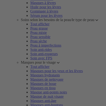
Masques à lèvres
Huile pour les lèvres
Gommage à lèvres
Sérum pour les lèvres
Soins selon les besoins de la peau/le type de peau
Tout afficher
Peau grasse
Peau mixte
Peau sensible
Peau sèche
Peau à imperfections
Soin anti-rides
Soin anti-rougeurs
Soin avec FPS
Masques pour le visage
Tout afficher
Masques pour les yeux et les lèvres
Masques hydratants
Masques de nettoyage
Masques de boue
Masques en tissu
Masque anti-points noirs
Masque de nuit visage
Masques anti-âge
Masques anti-boutons