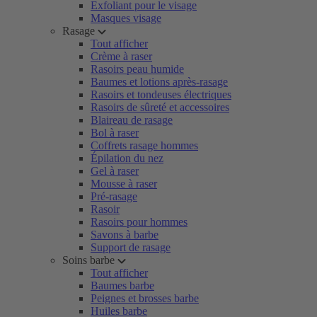
Exfoliant pour le visage
Masques visage
Rasage
Tout afficher
Crème à raser
Rasoirs peau humide
Baumes et lotions après-rasage
Rasoirs et tondeuses électriques
Rasoirs de sûreté et accessoires
Blaireau de rasage
Bol à raser
Coffrets rasage hommes
Épilation du nez
Gel à raser
Mousse à raser
Pré-rasage
Rasoir
Rasoirs pour hommes
Savons à barbe
Support de rasage
Soins barbe
Tout afficher
Baumes barbe
Peignes et brosses barbe
Huiles barbe