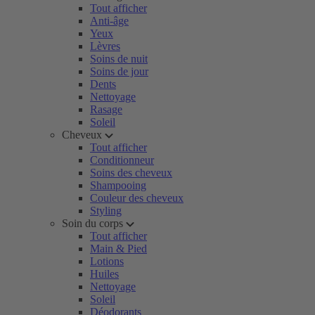
Tout afficher
Anti-âge
Yeux
Lèvres
Soins de nuit
Soins de jour
Dents
Nettoyage
Rasage
Soleil
Cheveux
Tout afficher
Conditionneur
Soins des cheveux
Shampooing
Couleur des cheveux
Styling
Soin du corps
Tout afficher
Main & Pied
Lotions
Huiles
Nettoyage
Soleil
Déodorants