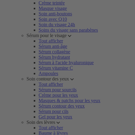
Crème teintée
Masque visage
Soin anti-boutons
Soin avec Q10
Soin du visage 24h
Soins du visage sans parabènes
Sérum pour le visage
Tout afficher
Sérum anti-âge
Sérum collagène
Sérum hydratant
Sérum à l'acide hyaluronique
Sérum vitamine C
Ampoules
Soin contour des yeux
Tout afficher
Sérum pour sourcils
Crème pour les yeux
Masques & patchs pour les yeux
Sérum contour des yeux
Sérum pour cils
Gel pour les yeux
Soin des lèvres
Tout afficher
Baume à lèvres