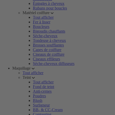
Épingles à cheveux
Rubans pour boucles
Matériel coiffure
Tout afficher
Fer à lisser
Boucleurs
Bigoudis chauffants
Sèche-cheveux
Tondeuse à cheveux
Brosses soufflantes
Capes de coiffure
Ciseaux de coiffure
Ciseaux effileurs
Sèche-cheveux diffuseurs
Maquillage
Tout afficher
Teint
Tout afficher
Fond de teint
Anti-cernes
Poudres
Blush
Surligneur
BB- & CC-Cream
Contouring