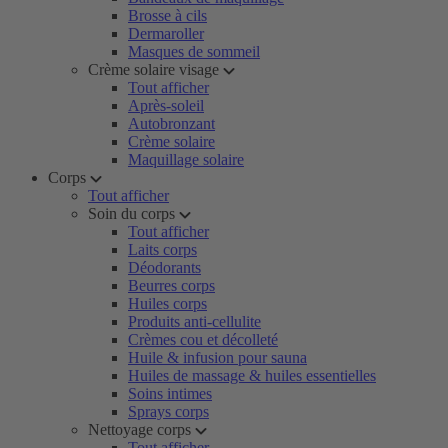
Brosse à cils
Dermaroller
Masques de sommeil
Crème solaire visage
Tout afficher
Après-soleil
Autobronzant
Crème solaire
Maquillage solaire
Corps
Tout afficher
Soin du corps
Tout afficher
Laits corps
Déodorants
Beurres corps
Huiles corps
Produits anti-cellulite
Crèmes cou et décolleté
Huile & infusion pour sauna
Huiles de massage & huiles essentielles
Soins intimes
Sprays corps
Nettoyage corps
Tout afficher