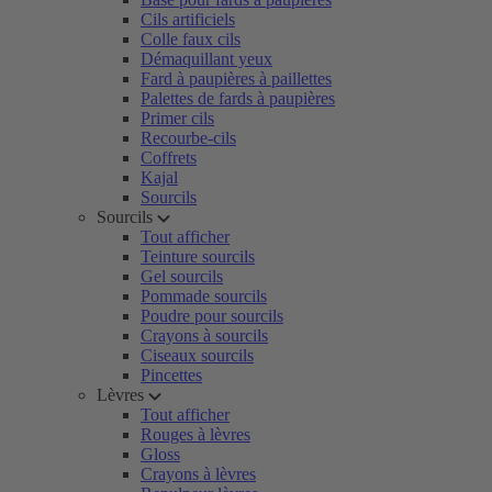
Cils artificiels
Colle faux cils
Démaquillant yeux
Fard à paupières à paillettes
Palettes de fards à paupières
Primer cils
Recourbe-cils
Coffrets
Kajal
Sourcils
Sourcils
Tout afficher
Teinture sourcils
Gel sourcils
Pommade sourcils
Poudre pour sourcils
Crayons à sourcils
Ciseaux sourcils
Pincettes
Lèvres
Tout afficher
Rouges à lèvres
Gloss
Crayons à lèvres