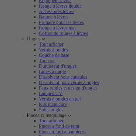
Repulpeur lèvres
Rouge à lèvres liquide
Accessoires lèvres
Baume à lèvres
Primaire pour les lèvres
Rouge à lèvres mat
Coffret de rouges à lèvres
Ongles
Tout afficher
Vernis à ongles
Couche de base
Top coat
Durcisseur d'ongles
Limes à ongle
Dissolvant pour cuticules
Dissolvant pour vernis à ongles
Faux ongles et design d'ongles
Lampes UV
Vernis à ongles en gel
Kits manucure
Soins ongles
Pinceaux maquillage
Tout afficher
Pinceau fond de teint
Pinceau fard à paupières