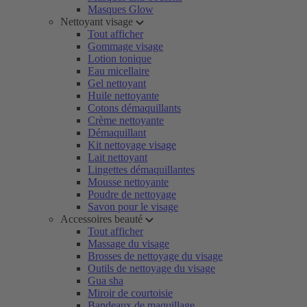
Masques Glow
Nettoyant visage
Tout afficher
Gommage visage
Lotion tonique
Eau micellaire
Gel nettoyant
Huile nettoyante
Cotons démaquillants
Crème nettoyante
Démaquillant
Kit nettoyage visage
Lait nettoyant
Lingettes démaquillantes
Mousse nettoyante
Poudre de nettoyage
Savon pour le visage
Accessoires beauté
Tout afficher
Massage du visage
Brosses de nettoyage du visage
Outils de nettoyage du visage
Gua sha
Miroir de courtoisie
Bandeaux de maquillage