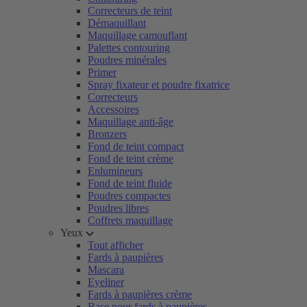
Correcteurs de teint
Démaquillant
Maquillage camouflant
Palettes contouring
Poudres minérales
Primer
Spray fixateur et poudre fixatrice
Correcteurs
Accessoires
Maquillage anti-âge
Bronzers
Fond de teint compact
Fond de teint crème
Enlumineurs
Fond de teint fluide
Poudres compactes
Poudres libres
Coffrets maquillage
Yeux
Tout afficher
Fards à paupières
Mascara
Eyeliner
Fards à paupières crème
Base pour fards à paupières