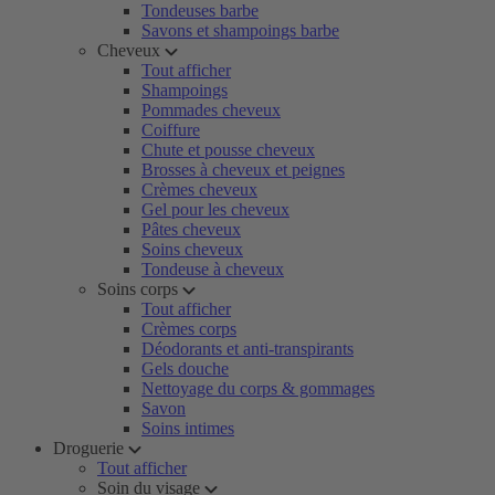
Tondeuses barbe
Savons et shampoings barbe
Cheveux
Tout afficher
Shampoings
Pommades cheveux
Coiffure
Chute et pousse cheveux
Brosses à cheveux et peignes
Crèmes cheveux
Gel pour les cheveux
Pâtes cheveux
Soins cheveux
Tondeuse à cheveux
Soins corps
Tout afficher
Crèmes corps
Déodorants et anti-transpirants
Gels douche
Nettoyage du corps & gommages
Savon
Soins intimes
Droguerie
Tout afficher
Soin du visage