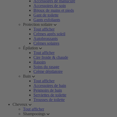
Accessoires de manucure
Accessoires de soin
Bijoux de mains et pieds
Gant de toilette
Gants exfoliants
Protection soilaire
Tout afficher
Crèmes après soleil
Autobronzants
Crèmes solaires
Épilation
Tout afficher
Cire froide & chaude
Rasoirs
Soins du rasage
Crème dépilatoire
Bain
Tout afficher
Accessoires de bain
Peignoirs de bain
Serviettes de toilette
Trousses de toilette
Cheveux
Tout afficher
Shampooings