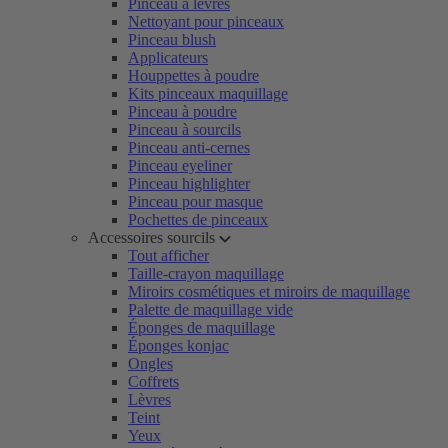
Pinceau à lèvres
Nettoyant pour pinceaux
Pinceau blush
Applicateurs
Houppettes à poudre
Kits pinceaux maquillage
Pinceau à poudre
Pinceau à sourcils
Pinceau anti-cernes
Pinceau eyeliner
Pinceau highlighter
Pinceau pour masque
Pochettes de pinceaux
Accessoires sourcils
Tout afficher
Taille-crayon maquillage
Miroirs cosmétiques et miroirs de maquillage
Palette de maquillage vide
Éponges de maquillage
Éponges konjac
Ongles
Coffrets
Lèvres
Teint
Yeux