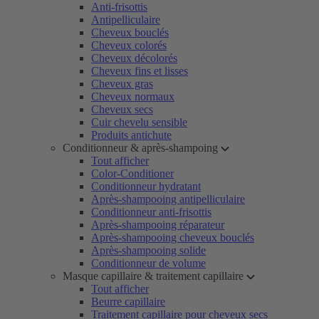
Anti-frisottis
Antipelliculaire
Cheveux bouclés
Cheveux colorés
Cheveux décolorés
Cheveux fins et lisses
Cheveux gras
Cheveux normaux
Cheveux secs
Cuir chevelu sensible
Produits antichute
Conditionneur & après-shampoing
Tout afficher
Color-Conditioner
Conditionneur hydratant
Après-shampooing antipelliculaire
Conditionneur anti-frisottis
Après-shampooing réparateur
Après-shampooing cheveux bouclés
Après-shampooing solide
Conditionneur de volume
Masque capillaire & traitement capillaire
Tout afficher
Beurre capillaire
Traitement capillaire pour cheveux secs