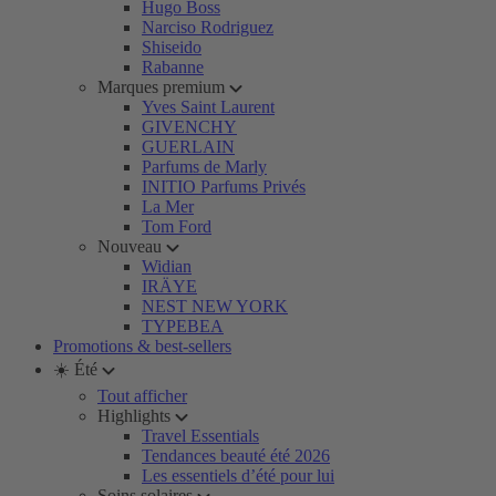
Hugo Boss
Narciso Rodriguez
Shiseido
Rabanne
Marques premium
Yves Saint Laurent
GIVENCHY
GUERLAIN
Parfums de Marly
INITIO Parfums Privés
La Mer
Tom Ford
Nouveau
Widian
IRÄYE
NEST NEW YORK
TYPEBEA
Promotions & best-sellers
☀️ Été
Tout afficher
Highlights
Travel Essentials
Tendances beauté été 2026
Les essentiels d’été pour lui
Soins solaires