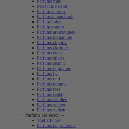
Parfums frais
Molécule Parfum
Parfum au musc
Parfum au patchouli
Parfum boisé
Parfum poudré
Parfums aromatiques
Parfums bergamote
Parfums chyprés
Parfums citronnés
Parfums coco
Parfums épicés
Parfums jasmin
Parfums linge frais
Parfums lys
Parfums oud
Parfums pomme
Parfums rose
Parfums santal
Parfums vanillés
Parfums vétiver
Parfums violette
Parfums par saison
Tout afficher
Parfums de printemps