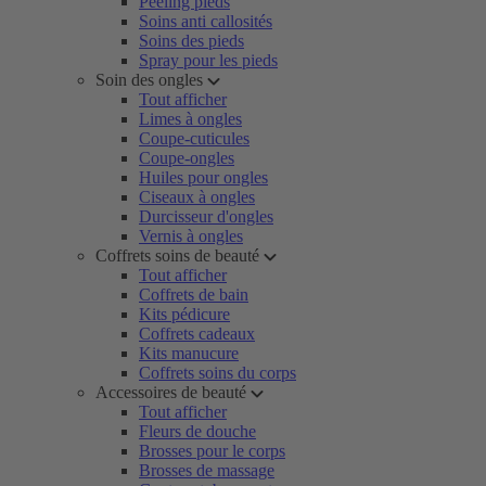
Peeling pieds
Soins anti callosités
Soins des pieds
Spray pour les pieds
Soin des ongles
Tout afficher
Limes à ongles
Coupe-cuticules
Coupe-ongles
Huiles pour ongles
Ciseaux à ongles
Durcisseur d'ongles
Vernis à ongles
Coffrets soins de beauté
Tout afficher
Coffrets de bain
Kits pédicure
Coffrets cadeaux
Kits manucure
Coffrets soins du corps
Accessoires de beauté
Tout afficher
Fleurs de douche
Brosses pour le corps
Brosses de massage