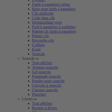
Fards à paupières crème
Base pour fards à paupières
Cils artificiels
Colle faux cils
Démaquillant yeux
Fard à paupières à paillettes
Palettes de fards à paupières
Primer cils
Recourbe-cils
Coffrets
Kajal
Sourcils
Sourcils
Tout afficher
Teinture sourcils
Gel sourcils
Pommade sourcils
Poudre pour sourcils
Crayons à sourcils
Ciseaux sourcils
Pincettes
Lèvres
Tout afficher
Rouges à lèvres