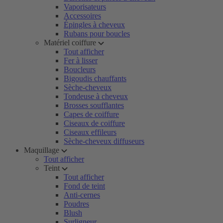
Vaporisateurs
Accessoires
Épingles à cheveux
Rubans pour boucles
Matériel coiffure
Tout afficher
Fer à lisser
Boucleurs
Bigoudis chauffants
Sèche-cheveux
Tondeuse à cheveux
Brosses soufflantes
Capes de coiffure
Ciseaux de coiffure
Ciseaux effileurs
Sèche-cheveux diffuseurs
Maquillage
Tout afficher
Teint
Tout afficher
Fond de teint
Anti-cernes
Poudres
Blush
Surligneur