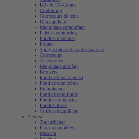
BB- & CC-Cream
Contouring
Correcteurs de teint
Démaquillant
Maquillage camouflant
Palettes contouring
Poudres minérales
Primer
Spray fixateur et poudre fixatrice
Correcteurs
Accessoires
Maquillage anti-âge
Bronzers
Fond de teint compact
Fond de teint crème
Enlumineurs
Fond de teint fluide
Poudres compactes
Poudres libres
Coffrets maquillage
Yeux
Tout afficher
Fards à paupières
Mascara
Eyeliner