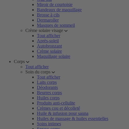
Miroir de courtoisie
Bandeaux de maquillage
Brosse à cils
Dermaroller
Masques de sommeil
Crème solaire visage
Tout afficher
Après-soleil
Autobronzant
Crème solaire
Maquillage solaire
Corps
Tout afficher
Soin du corps
Tout afficher
Laits corps
Déodorants
Beurres corps
Huiles corps
Produits anti-cellulite
Crèmes cou et décolleté
Huile & infusion pour sauna
Huiles de massage & huiles essentielles
Soins intimes
Sprays corps