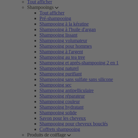
Tout afficher
Shampooings
Tout afficher
Pré-shampooing
Shampooing à la kératine
Shampooing à l'huile d'argan
Shampooing lissant
Shampooing volumateur
Shampooing pour hommes
Shampooing à l'argent
Shampooing au tea tree
Shampooing et après-shampooing 2 en 1
Shampooing naturel
Shampooing purifiant
Shampooing sans sulfate sans silicone
Shampooing sec
Shampooing antipelliculaire
Shampooing réparateur
Shampooing couleur
Shampooing hydratant
Shampooing solide
Savon pour les cheveux
Shampooing pour cheveux bouclés
Coffrets shampooing
Produits de coiffage