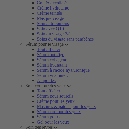
Cou & décolleté
Crème hydratante
Crème teintée
Masque visage
Soin anti-boutons
Soin avec Q10
Soin du visage 24h
Soins du visage sans parabènes
Sérum pour le visage
Tout afficher
Sérum anti-âge
Sérum collagène
Sérum hydratant
Sérum à l'acide hyaluronique
Sérum vitamine C
Ampoules
Soin contour des yeux
Tout afficher
Sérum pour sourcils
Crème pour les yeux
Masques & patchs pour les yeux
Sérum contour des yeux
Sérum pour cils
Gel pour les yeux
Soin des lèvres