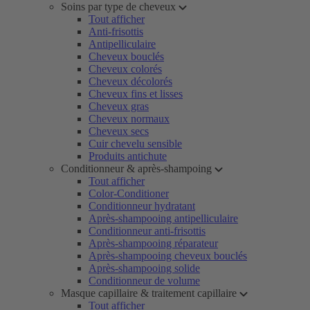
Soins par type de cheveux
Tout afficher
Anti-frisottis
Antipelliculaire
Cheveux bouclés
Cheveux colorés
Cheveux décolorés
Cheveux fins et lisses
Cheveux gras
Cheveux normaux
Cheveux secs
Cuir chevelu sensible
Produits antichute
Conditionneur & après-shampoing
Tout afficher
Color-Conditioner
Conditionneur hydratant
Après-shampooing antipelliculaire
Conditionneur anti-frisottis
Après-shampooing réparateur
Après-shampooing cheveux bouclés
Après-shampooing solide
Conditionneur de volume
Masque capillaire & traitement capillaire
Tout afficher