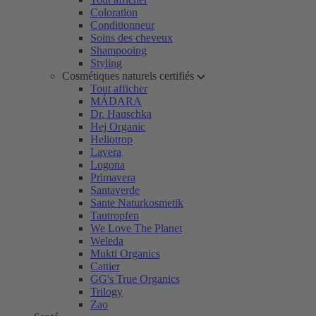
Coloration
Conditionneur
Soins des cheveux
Shampooing
Styling
Cosmétiques naturels certifiés
Tout afficher
MÁDARA
Dr. Hauschka
Hej Organic
Heliotrop
Lavera
Logona
Primavera
Santaverde
Sante Naturkosmetik
Tautropfen
We Love The Planet
Weleda
Mukti Organics
Cattier
GG's True Organics
Trilogy
Zao