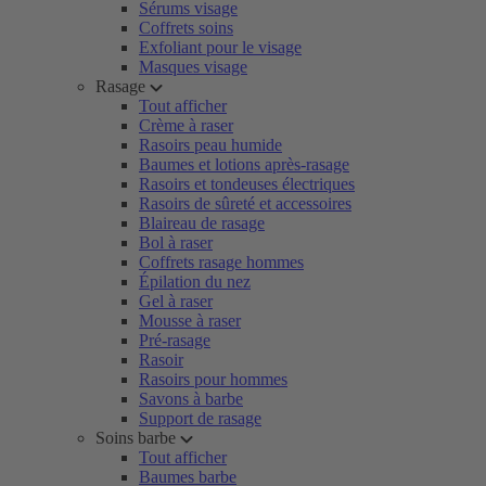
Sérums visage
Coffrets soins
Exfoliant pour le visage
Masques visage
Rasage
Tout afficher
Crème à raser
Rasoirs peau humide
Baumes et lotions après-rasage
Rasoirs et tondeuses électriques
Rasoirs de sûreté et accessoires
Blaireau de rasage
Bol à raser
Coffrets rasage hommes
Épilation du nez
Gel à raser
Mousse à raser
Pré-rasage
Rasoir
Rasoirs pour hommes
Savons à barbe
Support de rasage
Soins barbe
Tout afficher
Baumes barbe