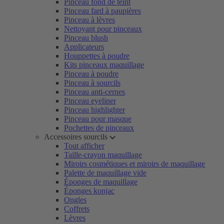
Pinceau fond de teint
Pinceau fard à paupières
Pinceau à lèvres
Nettoyant pour pinceaux
Pinceau blush
Applicateurs
Houppettes à poudre
Kits pinceaux maquillage
Pinceau à poudre
Pinceau à sourcils
Pinceau anti-cernes
Pinceau eyeliner
Pinceau highlighter
Pinceau pour masque
Pochettes de pinceaux
Accessoires sourcils
Tout afficher
Taille-crayon maquillage
Miroirs cosmétiques et miroirs de maquillage
Palette de maquillage vide
Éponges de maquillage
Éponges konjac
Ongles
Coffrets
Lèvres