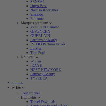
SENSAI
Hugo Boss
Narciso Rodriguez
Shiseido
Rabanne
Marques premium
Yves Saint Laurent
GIVENCHY
GUERLAIN
Parfums de Marly
INITIO Parfums Privés
La Mer
Tom Ford
Nouveau
Widian
IRÄYE
NEST NEW YORK
Farmacy Beauty
TYPEBEA
Promos
☀️ Été
Tout afficher
Highlights
Travel Essentials
Tendances beauté été 2026