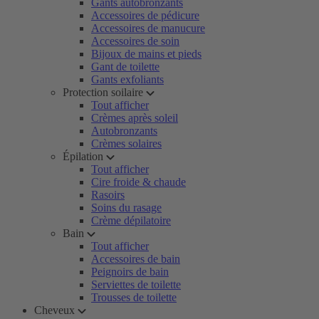
Gants autobronzants
Accessoires de pédicure
Accessoires de manucure
Accessoires de soin
Bijoux de mains et pieds
Gant de toilette
Gants exfoliants
Protection soilaire
Tout afficher
Crèmes après soleil
Autobronzants
Crèmes solaires
Épilation
Tout afficher
Cire froide & chaude
Rasoirs
Soins du rasage
Crème dépilatoire
Bain
Tout afficher
Accessoires de bain
Peignoirs de bain
Serviettes de toilette
Trousses de toilette
Cheveux