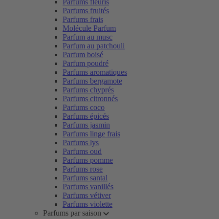
Parfums fleuris
Parfums fruités
Parfums frais
Molécule Parfum
Parfum au musc
Parfum au patchouli
Parfum boisé
Parfum poudré
Parfums aromatiques
Parfums bergamote
Parfums chyprés
Parfums citronnés
Parfums coco
Parfums épicés
Parfums jasmin
Parfums linge frais
Parfums lys
Parfums oud
Parfums pomme
Parfums rose
Parfums santal
Parfums vanillés
Parfums vétiver
Parfums violette
Parfums par saison