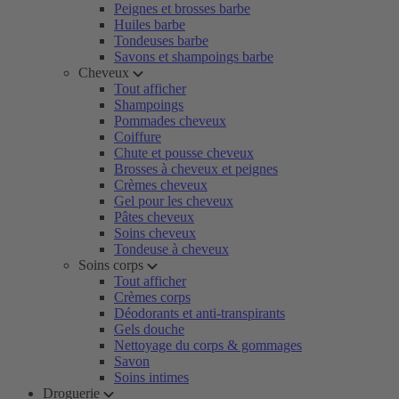
Peignes et brosses barbe
Huiles barbe
Tondeuses barbe
Savons et shampoings barbe
Cheveux
Tout afficher
Shampoings
Pommades cheveux
Coiffure
Chute et pousse cheveux
Brosses à cheveux et peignes
Crèmes cheveux
Gel pour les cheveux
Pâtes cheveux
Soins cheveux
Tondeuse à cheveux
Soins corps
Tout afficher
Crèmes corps
Déodorants et anti-transpirants
Gels douche
Nettoyage du corps & gommages
Savon
Soins intimes
Droguerie