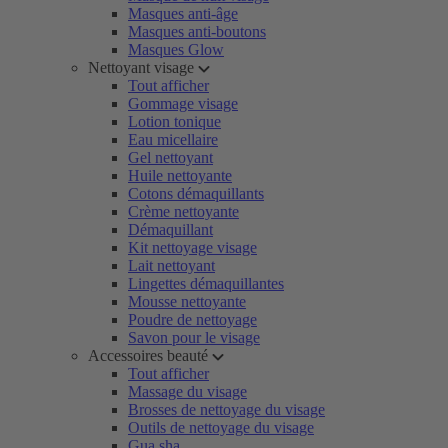
Masques anti-âge
Masques anti-boutons
Masques Glow
Nettoyant visage
Tout afficher
Gommage visage
Lotion tonique
Eau micellaire
Gel nettoyant
Huile nettoyante
Cotons démaquillants
Crème nettoyante
Démaquillant
Kit nettoyage visage
Lait nettoyant
Lingettes démaquillantes
Mousse nettoyante
Poudre de nettoyage
Savon pour le visage
Accessoires beauté
Tout afficher
Massage du visage
Brosses de nettoyage du visage
Outils de nettoyage du visage
Gua sha