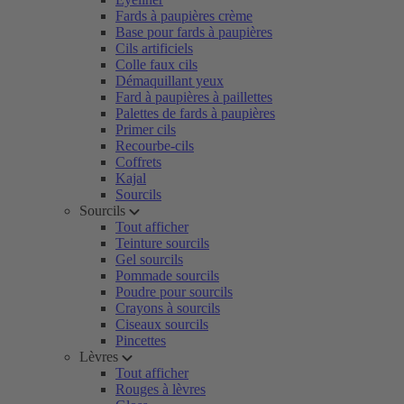
Fards à paupières crème
Base pour fards à paupières
Cils artificiels
Colle faux cils
Démaquillant yeux
Fard à paupières à paillettes
Palettes de fards à paupières
Primer cils
Recourbe-cils
Coffrets
Kajal
Sourcils
Sourcils
Tout afficher
Teinture sourcils
Gel sourcils
Pommade sourcils
Poudre pour sourcils
Crayons à sourcils
Ciseaux sourcils
Pincettes
Lèvres
Tout afficher
Rouges à lèvres