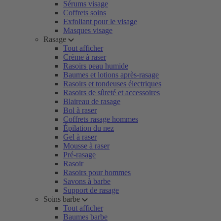
Sérums visage
Coffrets soins
Exfoliant pour le visage
Masques visage
Rasage
Tout afficher
Crème à raser
Rasoirs peau humide
Baumes et lotions après-rasage
Rasoirs et tondeuses électriques
Rasoirs de sûreté et accessoires
Blaireau de rasage
Bol à raser
Coffrets rasage hommes
Épilation du nez
Gel à raser
Mousse à raser
Pré-rasage
Rasoir
Rasoirs pour hommes
Savons à barbe
Support de rasage
Soins barbe
Tout afficher
Baumes barbe