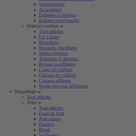
Vaporisateurs
Accessoires
Épingles à cheveux
Rubans pour boucles
Matériel coiffure
Tout afficher
Fer à lisser
Boucleurs
Bigoudis chauffants
Sèche-cheveux
Tondeuse à cheveux
Brosses soufflantes
Capes de coiffure
Ciseaux de coiffure
Ciseaux effileurs
Sèche-cheveux diffuseurs
Maquillage
Tout afficher
Teint
Tout afficher
Fond de teint
Anti-cernes
Poudres
Blush
Surligneur