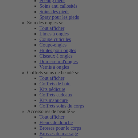
Peeling pieds
Soins anti callosités
Soins des pieds
Spray pour les pieds
Soin des ongles
Tout afficher
Limes à ongles
Coupe-cuticules
Coupe-ongles
Huiles pour ongles
Ciseaux à ongles
Durcisseur d'ongles
Vernis à ongles
Coffrets soins de beauté
Tout afficher
Coffrets de bain
Kits pédicure
Coffrets cadeaux
Kits manucure
Coffrets soins du corps
Accessoires de beauté
Tout afficher
Fleurs de douche
Brosses pour le corps
Brosses de massage