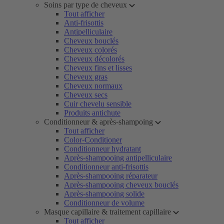
Soins par type de cheveux
Tout afficher
Anti-frisottis
Antipelliculaire
Cheveux bouclés
Cheveux colorés
Cheveux décolorés
Cheveux fins et lisses
Cheveux gras
Cheveux normaux
Cheveux secs
Cuir chevelu sensible
Produits antichute
Conditionneur & après-shampoing
Tout afficher
Color-Conditioner
Conditionneur hydratant
Après-shampooing antipelliculaire
Conditionneur anti-frisottis
Après-shampooing réparateur
Après-shampooing cheveux bouclés
Après-shampooing solide
Conditionneur de volume
Masque capillaire & traitement capillaire
Tout afficher