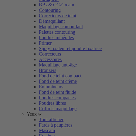
BB- & CC-Cream
Contouring
Correcteurs de teint
Démaquillant
Maquillage camouflant
Palettes contouring
Poudres minérales
Primer
Spray fixateur et poudre fixatrice
Correcteurs
Accessoires
Maquillage anti-âge
Bronzers
Fond de teint compact
Fond de teint crème
Enlumineurs
Fond de teint fluide
Poudres compactes
Poudres libres
Coffrets maquillage
Yeux
Tout afficher
Fards à paupières
Mascara
Eyeliner