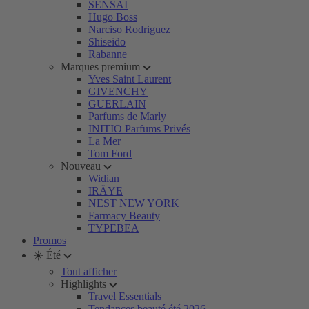
SENSAI
Hugo Boss
Narciso Rodriguez
Shiseido
Rabanne
Marques premium
Yves Saint Laurent
GIVENCHY
GUERLAIN
Parfums de Marly
INITIO Parfums Privés
La Mer
Tom Ford
Nouveau
Widian
IRÄYE
NEST NEW YORK
Farmacy Beauty
TYPEBEA
Promos
☀️ Été
Tout afficher
Highlights
Travel Essentials
Tendances beauté été 2026