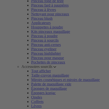
Pinceau fond de teint
Pinceau fard à paupières
Pinceau à lèvres
Nettoyant pour pinceaux
Pinceau blush
Applicateurs
Houppettes à poudre
Kits pinceaux maquillage
Pinceau à poudre
Pinceau à sourcils
Pinceau anti-cernes
Pinceau eyeliner
Pinceau highlighter
Pinceau pour masque
Pochettes de pinceaux
Accessoires sourcils
Tout afficher
Taille-crayon maquillage
Miroirs cosmétiques et miroirs de maquillage
Palette de maquillage vide
Éponges de maquillage
Éponges konjac
Ongles
Coffrets
Lèvres