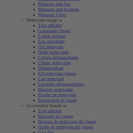
Masques anti-âge
Masques anti-boutons
Masques Glow
Nettoyant visage
Tout afficher
Gommage visage
Lotion tonique
Eau micellaire
Gel nettoyant
Huile nettoyante
Cotons démaquillants
Crème nettoyante
Démaquillant
Kit nettoyage visage
Lait nettoyant
Lingettes démaquillantes
Mousse nettoyante
Poudre de nettoyage
Savon pour le visage
Accessoires beauté
Tout afficher
Massage du visage
Brosses de nettoyage du visage
Outils de nettoyage du visage
Gua sha