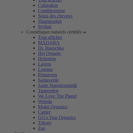
Coloration
Conditionneur
Soins des cheveux
Shampooing
Styling
Cosmétiques naturels certifiés
Tout afficher
MÁDARA
Dr. Hauschka
Hej Organic
Heliotrop
Lavera
Logona
Primavera
Santaverde
Sante Naturkosmetik
Tautropfen
We Love The Planet
Weleda
Mukti Organics
Cattier
GG's True Organics
Trilogy
Zao