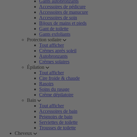
Gants autobronzants
Accessoires de pédicure
Accessoires de manucure
Accessoires de soin
Bijoux de mains et pieds
Gant de toilette
Gants exfoliants
Protection soilaire
Tout afficher
Crèmes après soleil
Autobronzants
Crèmes solaires
Épilation
Tout afficher
Cire froide & chaude
Rasoirs
Soins du rasage
Crème dépilatoire
Bain
Tout afficher
Accessoires de bain
Peignoirs de bain
Serviettes de toilette
Trousses de toilette
Cheveux