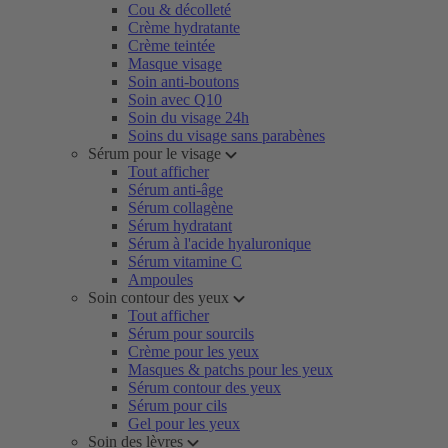
Cou & décolleté
Crème hydratante
Crème teintée
Masque visage
Soin anti-boutons
Soin avec Q10
Soin du visage 24h
Soins du visage sans parabènes
Sérum pour le visage
Tout afficher
Sérum anti-âge
Sérum collagène
Sérum hydratant
Sérum à l'acide hyaluronique
Sérum vitamine C
Ampoules
Soin contour des yeux
Tout afficher
Sérum pour sourcils
Crème pour les yeux
Masques & patchs pour les yeux
Sérum contour des yeux
Sérum pour cils
Gel pour les yeux
Soin des lèvres