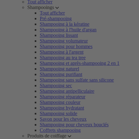
Tout afficher
Shampooings
Tout afficher
Pré-shampooing
Shampooing à la kératine
Shampooing à l'huile d'argan
Shampooing lissant
Shampooing volumateur
Shampooing pour hommes
Shampooing à l'argent
Shampooing au tea tree
Shampooing et après-shampooing 2 en 1
Shampooing naturel
Shampooing purifiant
Shampooing sans sulfate sans silicone
Shampooing sec
Shampooing antipelliculaire
Shampooing réparateur
Shampooing couleur
Shampooing hydratant
Shampooing solide
Savon pour les cheveux
Shampooing pour cheveux bouclés
Coffrets shampooing
Produits de coiffage