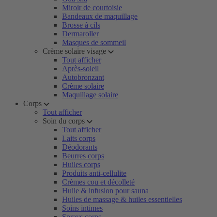
Miroir de courtoisie
Bandeaux de maquillage
Brosse à cils
Dermaroller
Masques de sommeil
Crème solaire visage
Tout afficher
Après-soleil
Autobronzant
Crème solaire
Maquillage solaire
Corps
Tout afficher
Soin du corps
Tout afficher
Laits corps
Déodorants
Beurres corps
Huiles corps
Produits anti-cellulite
Crèmes cou et décolleté
Huile & infusion pour sauna
Huiles de massage & huiles essentielles
Soins intimes
Sprays corps