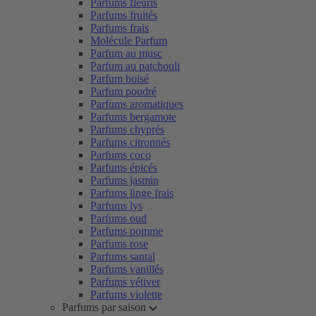
Parfums fleuris
Parfums fruités
Parfums frais
Molécule Parfum
Parfum au musc
Parfum au patchouli
Parfum boisé
Parfum poudré
Parfums aromatiques
Parfums bergamote
Parfums chyprés
Parfums citronnés
Parfums coco
Parfums épicés
Parfums jasmin
Parfums linge frais
Parfums lys
Parfums oud
Parfums pomme
Parfums rose
Parfums santal
Parfums vanillés
Parfums vétiver
Parfums violette
Parfums par saison