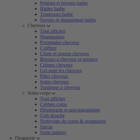
Peignes et brosses barbe
Huiles barbe
Tondeuses barbe
Savons et shampoings barbe
Cheveux
Tout afficher
Shampoings
Pommades cheveux
Coiffure
Chute et pousse cheveux
Brosses à cheveux et peignes
Crèmes cheveux
Gel pour les cheveux
Pâtes cheveux
Soins cheveux
Tondeuse à cheveux
Soins corps
Tout afficher
Crèmes corps
Déodorants et anti-transpirants
Gels douche
Nettoyage du corps & gommages
Savon
Soins intimes
Droguerie