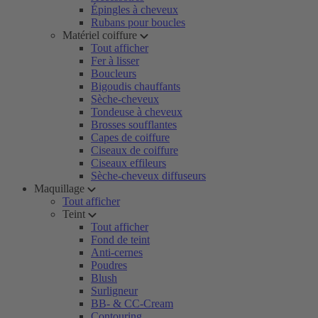
Épingles à cheveux
Rubans pour boucles
Matériel coiffure
Tout afficher
Fer à lisser
Boucleurs
Bigoudis chauffants
Sèche-cheveux
Tondeuse à cheveux
Brosses soufflantes
Capes de coiffure
Ciseaux de coiffure
Ciseaux effileurs
Sèche-cheveux diffuseurs
Maquillage
Tout afficher
Teint
Tout afficher
Fond de teint
Anti-cernes
Poudres
Blush
Surligneur
BB- & CC-Cream
Contouring