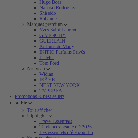
Hugo Boss
Narciso Rodriguez
Shiseido
Rabanne
Marques premium
Yves Saint Laurent
GIVENCHY
GUERLAIN
Parfums de Marly
INITIO Parfums Privés
La Mer
Tom Ford
Nouveau
Widian
IRÄYE
NEST NEW YORK
TYPEBEA
Promotions & best-sellers
☀️ Été
Tout afficher
Highlights
Travel Essentials
Tendances beauté été 2026
Les essentiels d’été pour lui
Soins solaires