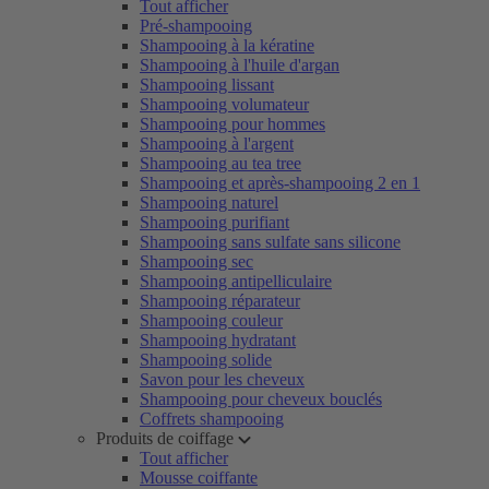
Tout afficher
Pré-shampooing
Shampooing à la kératine
Shampooing à l'huile d'argan
Shampooing lissant
Shampooing volumateur
Shampooing pour hommes
Shampooing à l'argent
Shampooing au tea tree
Shampooing et après-shampooing 2 en 1
Shampooing naturel
Shampooing purifiant
Shampooing sans sulfate sans silicone
Shampooing sec
Shampooing antipelliculaire
Shampooing réparateur
Shampooing couleur
Shampooing hydratant
Shampooing solide
Savon pour les cheveux
Shampooing pour cheveux bouclés
Coffrets shampooing
Produits de coiffage
Tout afficher
Mousse coiffante