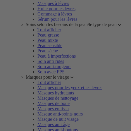
Masques à lèvres
Huile pour les lèvres
Gommage à lèvres
Sérum pour les lèvres
Soins selon les besoins de la peau/le type de peau
Tout afficher
Peau grasse
Peau mixte
Peau sensible
Peau sèche
Peau à imperfections
Soin anti-rides
Soin anti-rougeurs
Soin avec FPS
Masques pour le visage
Tout afficher
Masques pour les yeux et les lèvres
Masques hydratants
Masques de nettoyage
Masques de boue
Masques en tissu
Masque anti-points noirs
Masque de nuit visage
Masques anti-âge
Masques anti-boutons