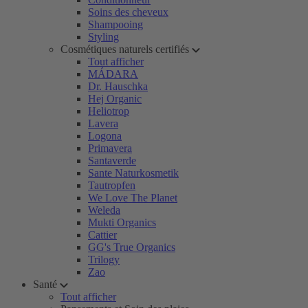
Soins des cheveux
Shampooing
Styling
Cosmétiques naturels certifiés
Tout afficher
MÁDARA
Dr. Hauschka
Hej Organic
Heliotrop
Lavera
Logona
Primavera
Santaverde
Sante Naturkosmetik
Tautropfen
We Love The Planet
Weleda
Mukti Organics
Cattier
GG's True Organics
Trilogy
Zao
Santé
Tout afficher