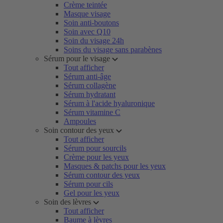
Crème teintée
Masque visage
Soin anti-boutons
Soin avec Q10
Soin du visage 24h
Soins du visage sans parabènes
Sérum pour le visage
Tout afficher
Sérum anti-âge
Sérum collagène
Sérum hydratant
Sérum à l'acide hyaluronique
Sérum vitamine C
Ampoules
Soin contour des yeux
Tout afficher
Sérum pour sourcils
Crème pour les yeux
Masques & patchs pour les yeux
Sérum contour des yeux
Sérum pour cils
Gel pour les yeux
Soin des lèvres
Tout afficher
Baume à lèvres