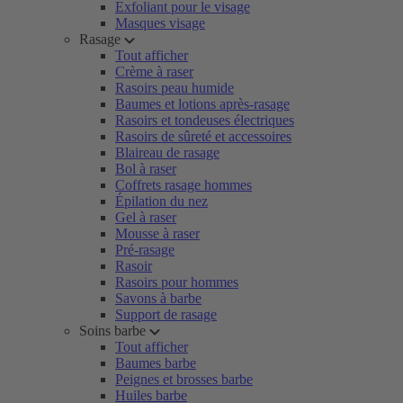
Exfoliant pour le visage
Masques visage
Rasage
Tout afficher
Crème à raser
Rasoirs peau humide
Baumes et lotions après-rasage
Rasoirs et tondeuses électriques
Rasoirs de sûreté et accessoires
Blaireau de rasage
Bol à raser
Coffrets rasage hommes
Épilation du nez
Gel à raser
Mousse à raser
Pré-rasage
Rasoir
Rasoirs pour hommes
Savons à barbe
Support de rasage
Soins barbe
Tout afficher
Baumes barbe
Peignes et brosses barbe
Huiles barbe