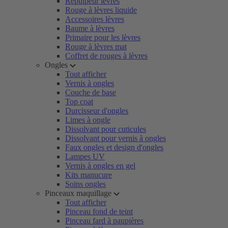
Repulpeur lèvres
Rouge à lèvres liquide
Accessoires lèvres
Baume à lèvres
Primaire pour les lèvres
Rouge à lèvres mat
Coffret de rouges à lèvres
Ongles
Tout afficher
Vernis à ongles
Couche de base
Top coat
Durcisseur d'ongles
Limes à ongle
Dissolvant pour cuticules
Dissolvant pour vernis à ongles
Faux ongles et design d'ongles
Lampes UV
Vernis à ongles en gel
Kits manucure
Soins ongles
Pinceaux maquillage
Tout afficher
Pinceau fond de teint
Pinceau fard à paupières