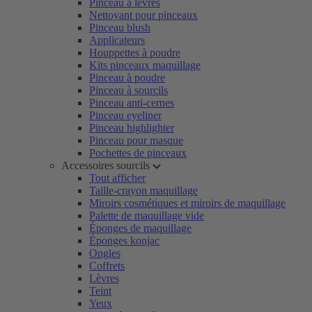
Pinceau à lèvres
Nettoyant pour pinceaux
Pinceau blush
Applicateurs
Houppettes à poudre
Kits pinceaux maquillage
Pinceau à poudre
Pinceau à sourcils
Pinceau anti-cernes
Pinceau eyeliner
Pinceau highlighter
Pinceau pour masque
Pochettes de pinceaux
Accessoires sourcils
Tout afficher
Taille-crayon maquillage
Miroirs cosmétiques et miroirs de maquillage
Palette de maquillage vide
Éponges de maquillage
Éponges konjac
Ongles
Coffrets
Lèvres
Teint
Yeux