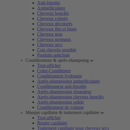
Anti-frisottis
Antipelliculaire
Cheveux bouclés
Cheveux colorés
Cheveux décolorés
Cheveux fins et lisses
Cheveux gras
Cheveux normaux
Cheveux secs
Cuir chevelu sensible
Produits antichute
Conditionneur & après-shampoing
Tout afficher
Color-Conditioner
Conditionneur hydratant
Après-shampooing antipelliculaire
Conditionneur anti-frisottis
Après-shampooing réparateur
Après-shampooing cheveux bouclés
Après-shampooing solide
Conditionneur de volume
Masque capillaire & traitement capillaire
Tout afficher
Beurre capillaire
Traitement capillaire pour cheveux secs