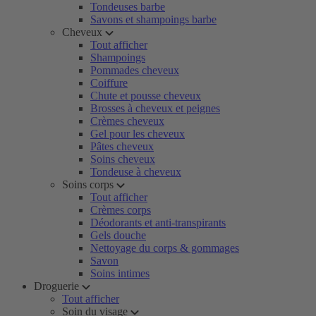
Tondeuses barbe
Savons et shampoings barbe
Cheveux
Tout afficher
Shampoings
Pommades cheveux
Coiffure
Chute et pousse cheveux
Brosses à cheveux et peignes
Crèmes cheveux
Gel pour les cheveux
Pâtes cheveux
Soins cheveux
Tondeuse à cheveux
Soins corps
Tout afficher
Crèmes corps
Déodorants et anti-transpirants
Gels douche
Nettoyage du corps & gommages
Savon
Soins intimes
Droguerie
Tout afficher
Soin du visage