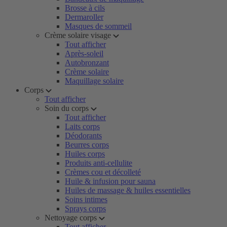
Brosse à cils
Dermaroller
Masques de sommeil
Crème solaire visage
Tout afficher
Après-soleil
Autobronzant
Crème solaire
Maquillage solaire
Corps
Tout afficher
Soin du corps
Tout afficher
Laits corps
Déodorants
Beurres corps
Huiles corps
Produits anti-cellulite
Crèmes cou et décolleté
Huile & infusion pour sauna
Huiles de massage & huiles essentielles
Soins intimes
Sprays corps
Nettoyage corps
Tout afficher