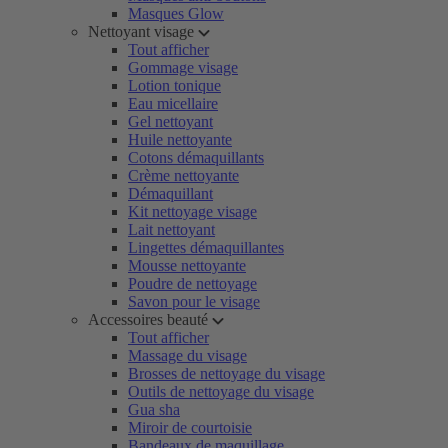
Masques Glow
Nettoyant visage
Tout afficher
Gommage visage
Lotion tonique
Eau micellaire
Gel nettoyant
Huile nettoyante
Cotons démaquillants
Crème nettoyante
Démaquillant
Kit nettoyage visage
Lait nettoyant
Lingettes démaquillantes
Mousse nettoyante
Poudre de nettoyage
Savon pour le visage
Accessoires beauté
Tout afficher
Massage du visage
Brosses de nettoyage du visage
Outils de nettoyage du visage
Gua sha
Miroir de courtoisie
Bandeaux de maquillage