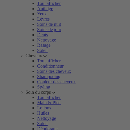
Tout afficher
Anti-âge
Yeux
Lèvres
Soins de nuit
Soins de jour
Dents
Nettoyage
Rasage
Soleil
Cheveux
Tout afficher
Conditionneur
Soins des cheveux
Shampooing
Couleur des cheveux
Styling
Soin du corps
Tout afficher
Main & Pied
Lotions
Huiles
Nettoyage
Soleil
Déodorants