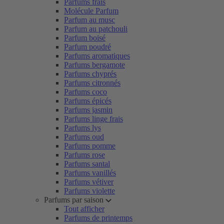
Parfums frais
Molécule Parfum
Parfum au musc
Parfum au patchouli
Parfum boisé
Parfum poudré
Parfums aromatiques
Parfums bergamote
Parfums chyprés
Parfums citronnés
Parfums coco
Parfums épicés
Parfums jasmin
Parfums linge frais
Parfums lys
Parfums oud
Parfums pomme
Parfums rose
Parfums santal
Parfums vanillés
Parfums vétiver
Parfums violette
Parfums par saison
Tout afficher
Parfums de printemps