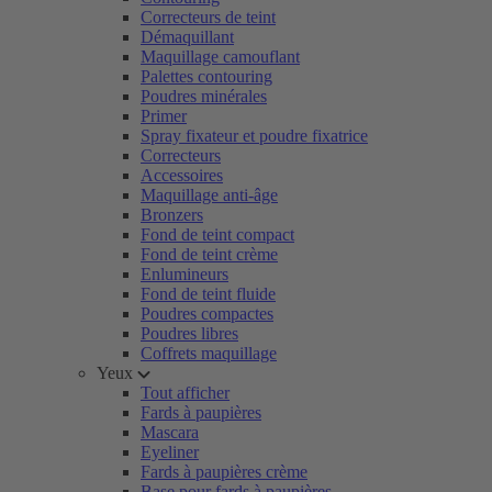
Correcteurs de teint
Démaquillant
Maquillage camouflant
Palettes contouring
Poudres minérales
Primer
Spray fixateur et poudre fixatrice
Correcteurs
Accessoires
Maquillage anti-âge
Bronzers
Fond de teint compact
Fond de teint crème
Enlumineurs
Fond de teint fluide
Poudres compactes
Poudres libres
Coffrets maquillage
Yeux
Tout afficher
Fards à paupières
Mascara
Eyeliner
Fards à paupières crème
Base pour fards à paupières