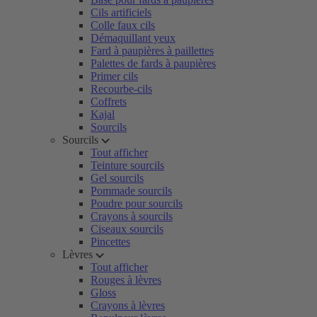
Cils artificiels
Colle faux cils
Démaquillant yeux
Fard à paupières à paillettes
Palettes de fards à paupières
Primer cils
Recourbe-cils
Coffrets
Kajal
Sourcils
Sourcils
Tout afficher
Teinture sourcils
Gel sourcils
Pommade sourcils
Poudre pour sourcils
Crayons à sourcils
Ciseaux sourcils
Pincettes
Lèvres
Tout afficher
Rouges à lèvres
Gloss
Crayons à lèvres