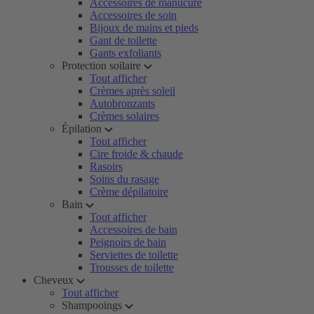
Accessoires de manucure
Accessoires de soin
Bijoux de mains et pieds
Gant de toilette
Gants exfoliants
Protection soilaire
Tout afficher
Crèmes après soleil
Autobronzants
Crèmes solaires
Épilation
Tout afficher
Cire froide & chaude
Rasoirs
Soins du rasage
Crème dépilatoire
Bain
Tout afficher
Accessoires de bain
Peignoirs de bain
Serviettes de toilette
Trousses de toilette
Cheveux
Tout afficher
Shampooings