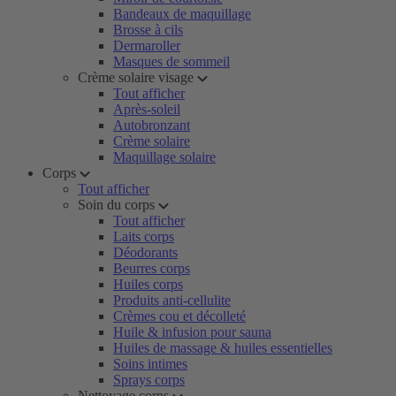
Bandeaux de maquillage
Brosse à cils
Dermaroller
Masques de sommeil
Crème solaire visage
Tout afficher
Après-soleil
Autobronzant
Crème solaire
Maquillage solaire
Corps
Tout afficher
Soin du corps
Tout afficher
Laits corps
Déodorants
Beurres corps
Huiles corps
Produits anti-cellulite
Crèmes cou et décolleté
Huile & infusion pour sauna
Huiles de massage & huiles essentielles
Soins intimes
Sprays corps
Nettoyage corps