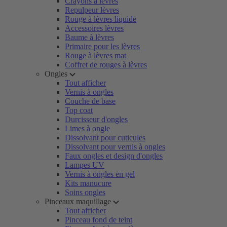
Crayons à lèvres
Repulpeur lèvres
Rouge à lèvres liquide
Accessoires lèvres
Baume à lèvres
Primaire pour les lèvres
Rouge à lèvres mat
Coffret de rouges à lèvres
Ongles
Tout afficher
Vernis à ongles
Couche de base
Top coat
Durcisseur d'ongles
Limes à ongle
Dissolvant pour cuticules
Dissolvant pour vernis à ongles
Faux ongles et design d'ongles
Lampes UV
Vernis à ongles en gel
Kits manucure
Soins ongles
Pinceaux maquillage
Tout afficher
Pinceau fond de teint