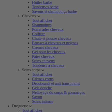
Huiles barbe
Tondeuses barbe
Savons et shampoings barbe
Cheveux
Tout afficher
Shampoings
Pommades cheveux
Coiffure
Chute et pousse cheveux
Brosses à cheveux et peignes
Crèmes cheveux
Gel pour les cheveux
Pâtes cheveux
Soins cheveux
Tondeuse à cheveux
Soins corps
Tout afficher
Crèmes corps
Déodorants et anti-transpirants
Gels douche
Nettoyage du corps & gommages
Savon
Soins intimes
Droguerie
Tout afficher