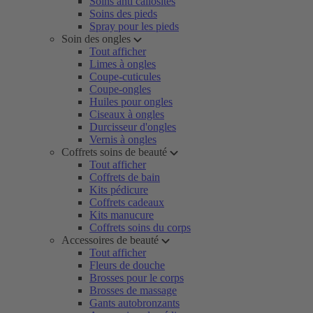
Soins anti callosités
Soins des pieds
Spray pour les pieds
Soin des ongles
Tout afficher
Limes à ongles
Coupe-cuticules
Coupe-ongles
Huiles pour ongles
Ciseaux à ongles
Durcisseur d'ongles
Vernis à ongles
Coffrets soins de beauté
Tout afficher
Coffrets de bain
Kits pédicure
Coffrets cadeaux
Kits manucure
Coffrets soins du corps
Accessoires de beauté
Tout afficher
Fleurs de douche
Brosses pour le corps
Brosses de massage
Gants autobronzants