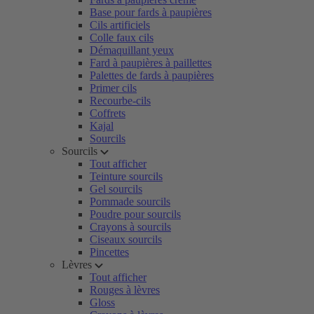
Base pour fards à paupières
Cils artificiels
Colle faux cils
Démaquillant yeux
Fard à paupières à paillettes
Palettes de fards à paupières
Primer cils
Recourbe-cils
Coffrets
Kajal
Sourcils
Sourcils
Tout afficher
Teinture sourcils
Gel sourcils
Pommade sourcils
Poudre pour sourcils
Crayons à sourcils
Ciseaux sourcils
Pincettes
Lèvres
Tout afficher
Rouges à lèvres
Gloss