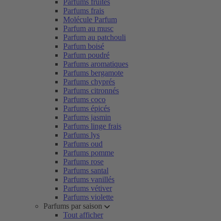
Parfums fruités
Parfums frais
Molécule Parfum
Parfum au musc
Parfum au patchouli
Parfum boisé
Parfum poudré
Parfums aromatiques
Parfums bergamote
Parfums chyprés
Parfums citronnés
Parfums coco
Parfums épicés
Parfums jasmin
Parfums linge frais
Parfums lys
Parfums oud
Parfums pomme
Parfums rose
Parfums santal
Parfums vanillés
Parfums vétiver
Parfums violette
Parfums par saison
Tout afficher