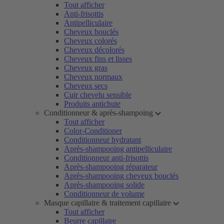
Tout afficher
Anti-frisottis
Antipelliculaire
Cheveux bouclés
Cheveux colorés
Cheveux décolorés
Cheveux fins et lisses
Cheveux gras
Cheveux normaux
Cheveux secs
Cuir chevelu sensible
Produits antichute
Conditionneur & après-shampoing
Tout afficher
Color-Conditioner
Conditionneur hydratant
Après-shampooing antipelliculaire
Conditionneur anti-frisottis
Après-shampooing réparateur
Après-shampooing cheveux bouclés
Après-shampooing solide
Conditionneur de volume
Masque capillaire & traitement capillaire
Tout afficher
Beurre capillaire