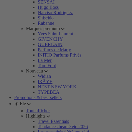
SENSAI
Hugo Boss
Narciso Rodriguez
Shiseido
Rabanne
Marques premium
Yves Saint Laurent
GIVENCHY
GUERLAIN
Parfums de Marly
INITIO Parfums Privés
La Mer
Tom Ford
Nouveau
Widian
IRÄYE
NEST NEW YORK
TYPEBEA
Promotions & best-sellers
☀️ Été
Tout afficher
Highlights
Travel Essentials
Tendances beauté été 2026
Les essentiels d’été pour lui