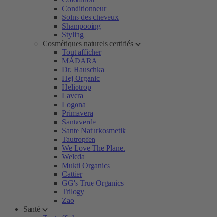
Conditionneur
Soins des cheveux
Shampooing
Styling
Cosmétiques naturels certifiés
Tout afficher
MÁDARA
Dr. Hauschka
Hej Organic
Heliotrop
Lavera
Logona
Primavera
Santaverde
Sante Naturkosmetik
Tautropfen
We Love The Planet
Weleda
Mukti Organics
Cattier
GG's True Organics
Trilogy
Zao
Santé