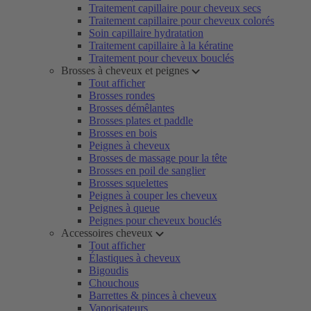
Traitement capillaire pour cheveux secs
Traitement capillaire pour cheveux colorés
Soin capillaire hydratation
Traitement capillaire à la kératine
Traitement pour cheveux bouclés
Brosses à cheveux et peignes
Tout afficher
Brosses rondes
Brosses démêlantes
Brosses plates et paddle
Brosses en bois
Peignes à cheveux
Brosses de massage pour la tête
Brosses en poil de sanglier
Brosses squelettes
Peignes à couper les cheveux
Peignes à queue
Peignes pour cheveux bouclés
Accessoires cheveux
Tout afficher
Élastiques à cheveux
Bigoudis
Chouchous
Barrettes & pinces à cheveux
Vaporisateurs