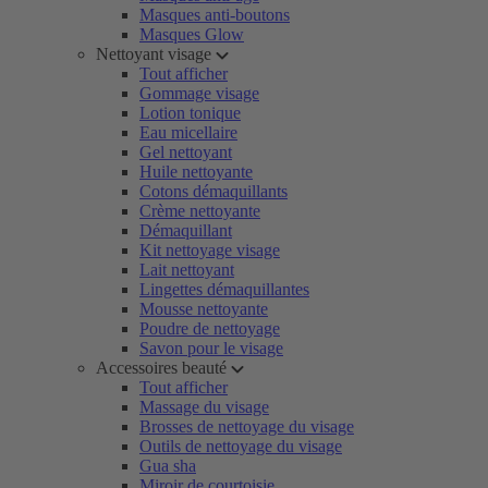
Masques anti-boutons
Masques Glow
Nettoyant visage
Tout afficher
Gommage visage
Lotion tonique
Eau micellaire
Gel nettoyant
Huile nettoyante
Cotons démaquillants
Crème nettoyante
Démaquillant
Kit nettoyage visage
Lait nettoyant
Lingettes démaquillantes
Mousse nettoyante
Poudre de nettoyage
Savon pour le visage
Accessoires beauté
Tout afficher
Massage du visage
Brosses de nettoyage du visage
Outils de nettoyage du visage
Gua sha
Miroir de courtoisie