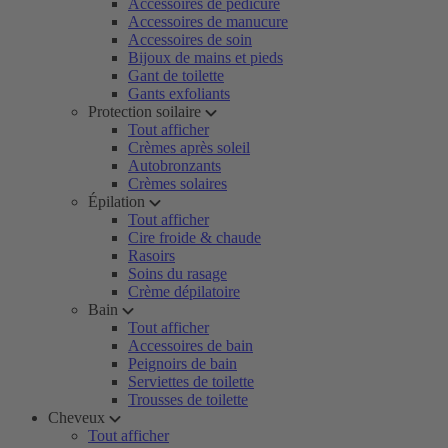
Accessoires de pédicure
Accessoires de manucure
Accessoires de soin
Bijoux de mains et pieds
Gant de toilette
Gants exfoliants
Protection soilaire
Tout afficher
Crèmes après soleil
Autobronzants
Crèmes solaires
Épilation
Tout afficher
Cire froide & chaude
Rasoirs
Soins du rasage
Crème dépilatoire
Bain
Tout afficher
Accessoires de bain
Peignoirs de bain
Serviettes de toilette
Trousses de toilette
Cheveux
Tout afficher