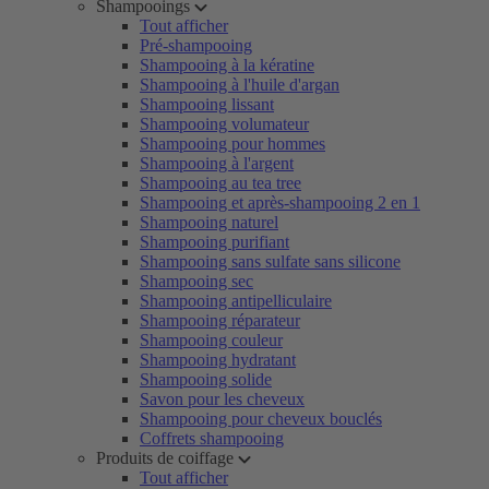
Shampooings
Tout afficher
Pré-shampooing
Shampooing à la kératine
Shampooing à l'huile d'argan
Shampooing lissant
Shampooing volumateur
Shampooing pour hommes
Shampooing à l'argent
Shampooing au tea tree
Shampooing et après-shampooing 2 en 1
Shampooing naturel
Shampooing purifiant
Shampooing sans sulfate sans silicone
Shampooing sec
Shampooing antipelliculaire
Shampooing réparateur
Shampooing couleur
Shampooing hydratant
Shampooing solide
Savon pour les cheveux
Shampooing pour cheveux bouclés
Coffrets shampooing
Produits de coiffage
Tout afficher