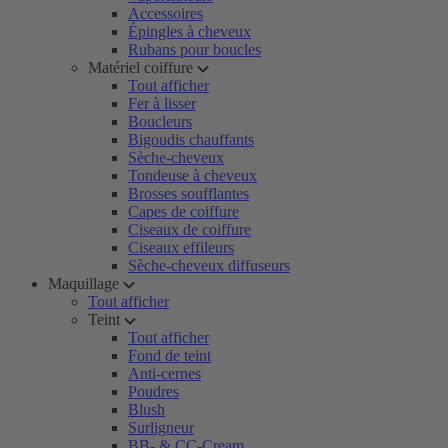
Accessoires
Épingles à cheveux
Rubans pour boucles
Matériel coiffure
Tout afficher
Fer à lisser
Boucleurs
Bigoudis chauffants
Sèche-cheveux
Tondeuse à cheveux
Brosses soufflantes
Capes de coiffure
Ciseaux de coiffure
Ciseaux effileurs
Sèche-cheveux diffuseurs
Maquillage
Tout afficher
Teint
Tout afficher
Fond de teint
Anti-cernes
Poudres
Blush
Surligneur
BB- & CC-Cream