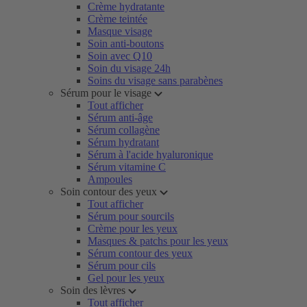
Crème hydratante
Crème teintée
Masque visage
Soin anti-boutons
Soin avec Q10
Soin du visage 24h
Soins du visage sans parabènes
Sérum pour le visage
Tout afficher
Sérum anti-âge
Sérum collagène
Sérum hydratant
Sérum à l'acide hyaluronique
Sérum vitamine C
Ampoules
Soin contour des yeux
Tout afficher
Sérum pour sourcils
Crème pour les yeux
Masques & patchs pour les yeux
Sérum contour des yeux
Sérum pour cils
Gel pour les yeux
Soin des lèvres
Tout afficher