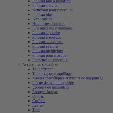
Pinceau fard à paupières
Pinceau à lèvres
Nettoyant pour pinceaux
Pinceau blush
Applicateurs
Houppettes à poudre
Kits pinceaux maquillage
Pinceau à poudre
Pinceau à sourcils
Pinceau anti-cernes
Pinceau eyeliner
Pinceau highlighter
Pinceau pour masque
Pochettes de pinceaux
Accessoires sourcils
Tout afficher
Taille-crayon maquillage
Miroirs cosmétiques et miroirs de maquillage
Palette de maquillage vide
Éponges de maquillage
Éponges konjac
Ongles
Coffrets
Lèvres
Teint