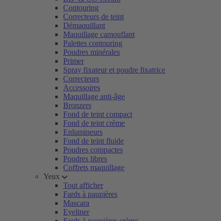
Contouring
Correcteurs de teint
Démaquillant
Maquillage camouflant
Palettes contouring
Poudres minérales
Primer
Spray fixateur et poudre fixatrice
Correcteurs
Accessoires
Maquillage anti-âge
Bronzers
Fond de teint compact
Fond de teint crème
Enlumineurs
Fond de teint fluide
Poudres compactes
Poudres libres
Coffrets maquillage
Yeux
Tout afficher
Fards à paupières
Mascara
Eyeliner
Fards à paupières crème