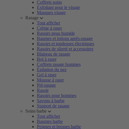
Coffrets soins
Exfoliant pour le visage
Masques visage
Rasage
Tout afficher
Crème à raser
Rasoirs peau humide
Baumes et lotions après-rasage
Rasoirs et tondeuses électriques
Rasoirs de sûreté et accessoires
Blaireau de rasage
Bol à raser
Coffrets rasage hommes
Épilation du nez
Gel à raser
Mousse à raser
Pré-rasage
Rasoir
Rasoirs pour hommes
Savons à barbe
Support de rasage
Soins barbe
Tout afficher
Baumes barbe
Peignes et brosses barbe