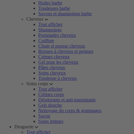
Huiles barbe
Tondeuses barbe
Savons et shampoings barbe
Cheveux
Tout afficher
Shampoings
Pommades cheveux
Coiffure
Chute et pousse cheveux
Brosses à cheveux et peignes
Crèmes cheveux
Gel pour les cheveux
Pâtes cheveux
Soins cheveux
Tondeuse à cheveux
Soins corps
Tout afficher
Crèmes corps
Déodorants et anti-transpirants
Gels douche
Nettoyage du corps & gommages
Savon
Soins intimes
Droguerie
Tout afficher