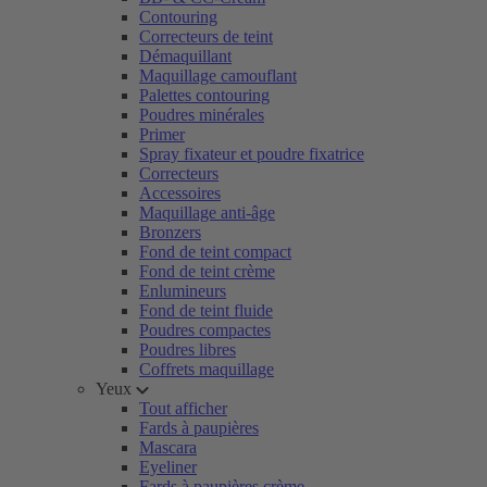
Contouring
Correcteurs de teint
Démaquillant
Maquillage camouflant
Palettes contouring
Poudres minérales
Primer
Spray fixateur et poudre fixatrice
Correcteurs
Accessoires
Maquillage anti-âge
Bronzers
Fond de teint compact
Fond de teint crème
Enlumineurs
Fond de teint fluide
Poudres compactes
Poudres libres
Coffrets maquillage
Yeux
Tout afficher
Fards à paupières
Mascara
Eyeliner
Fards à paupières crème