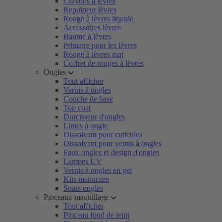
Crayons à lèvres
Repulpeur lèvres
Rouge à lèvres liquide
Accessoires lèvres
Baume à lèvres
Primaire pour les lèvres
Rouge à lèvres mat
Coffret de rouges à lèvres
Ongles
Tout afficher
Vernis à ongles
Couche de base
Top coat
Durcisseur d'ongles
Limes à ongle
Dissolvant pour cuticules
Dissolvant pour vernis à ongles
Faux ongles et design d'ongles
Lampes UV
Vernis à ongles en gel
Kits manucure
Soins ongles
Pinceaux maquillage
Tout afficher
Pinceau fond de teint