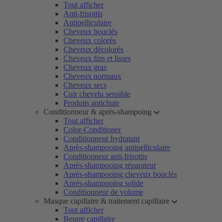
Tout afficher
Anti-frisottis
Antipelliculaire
Cheveux bouclés
Cheveux colorés
Cheveux décolorés
Cheveux fins et lisses
Cheveux gras
Cheveux normaux
Cheveux secs
Cuir chevelu sensible
Produits antichute
Conditionneur & après-shampoing
Tout afficher
Color-Conditioner
Conditionneur hydratant
Après-shampooing antipelliculaire
Conditionneur anti-frisottis
Après-shampooing réparateur
Après-shampooing cheveux bouclés
Après-shampooing solide
Conditionneur de volume
Masque capillaire & traitement capillaire
Tout afficher
Beurre capillaire