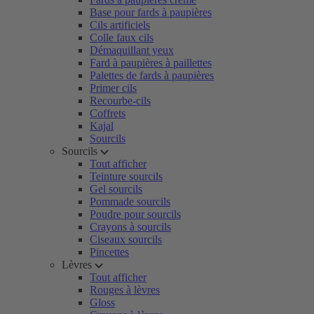
Base pour fards à paupières
Cils artificiels
Colle faux cils
Démaquillant yeux
Fard à paupières à paillettes
Palettes de fards à paupières
Primer cils
Recourbe-cils
Coffrets
Kajal
Sourcils
Sourcils
Tout afficher
Teinture sourcils
Gel sourcils
Pommade sourcils
Poudre pour sourcils
Crayons à sourcils
Ciseaux sourcils
Pincettes
Lèvres
Tout afficher
Rouges à lèvres
Gloss