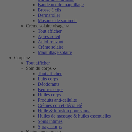
Bandeaux de maquillage
Brosse à cils
Dermaroller
Masques de sommeil
Crème solaire visage
Tout afficher
Après-soleil
Autobronzant
Crème solaire
Maquillage solaire
Corps
Tout afficher
Soin du corps
Tout afficher
Laits corps
Déodorants
Beurres corps
Huiles corps
Produits anti-cellulite
Crèmes cou et décolleté
Huile & infusion pour sauna
Huiles de massage & huiles essentielles
Soins intimes
Sprays corps
Nettoyage corps