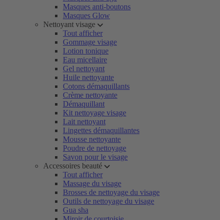
Masques anti-boutons
Masques Glow
Nettoyant visage
Tout afficher
Gommage visage
Lotion tonique
Eau micellaire
Gel nettoyant
Huile nettoyante
Cotons démaquillants
Crème nettoyante
Démaquillant
Kit nettoyage visage
Lait nettoyant
Lingettes démaquillantes
Mousse nettoyante
Poudre de nettoyage
Savon pour le visage
Accessoires beauté
Tout afficher
Massage du visage
Brosses de nettoyage du visage
Outils de nettoyage du visage
Gua sha
Miroir de courtoisie