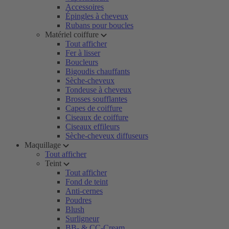
Accessoires
Épingles à cheveux
Rubans pour boucles
Matériel coiffure
Tout afficher
Fer à lisser
Boucleurs
Bigoudis chauffants
Sèche-cheveux
Tondeuse à cheveux
Brosses soufflantes
Capes de coiffure
Ciseaux de coiffure
Ciseaux effileurs
Sèche-cheveux diffuseurs
Maquillage
Tout afficher
Teint
Tout afficher
Fond de teint
Anti-cernes
Poudres
Blush
Surligneur
BB- & CC-Cream