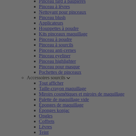
Pinceau fard à paupières
Pinceau à lèvres
Nettoyant pour pinceaux
Pinceau blush
Applicateurs
Houppettes à poudre
Kits pinceaux maquillage
Pinceau à poudre
Pinceau à sourcils
Pinceau anti-cernes
Pinceau eyeliner
Pinceau highlighter
Pinceau pour masque
Pochettes de pinceaux
Accessoires sourcils
Tout afficher
Taille-crayon maquillage
Miroirs cosmétiques et miroirs de maquillage
Palette de maquillage vide
Éponges de maquillage
Éponges konjac
Ongles
Coffrets
Lèvres
Teint