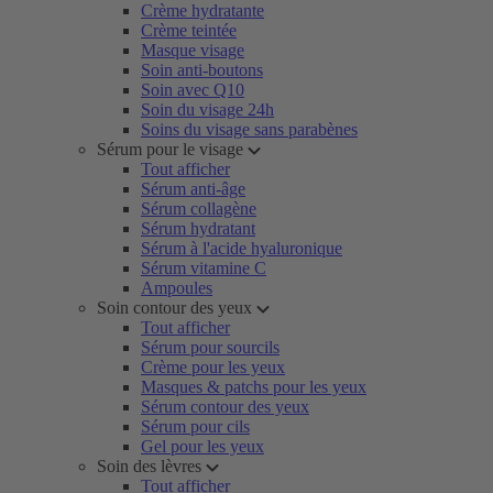
Crème hydratante
Crème teintée
Masque visage
Soin anti-boutons
Soin avec Q10
Soin du visage 24h
Soins du visage sans parabènes
Sérum pour le visage
Tout afficher
Sérum anti-âge
Sérum collagène
Sérum hydratant
Sérum à l'acide hyaluronique
Sérum vitamine C
Ampoules
Soin contour des yeux
Tout afficher
Sérum pour sourcils
Crème pour les yeux
Masques & patchs pour les yeux
Sérum contour des yeux
Sérum pour cils
Gel pour les yeux
Soin des lèvres
Tout afficher