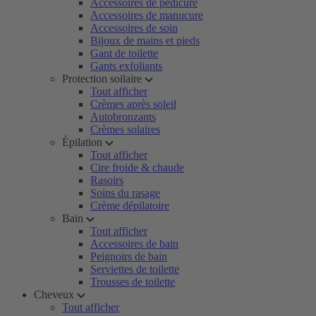
Accessoires de pédicure
Accessoires de manucure
Accessoires de soin
Bijoux de mains et pieds
Gant de toilette
Gants exfoliants
Protection soilaire
Tout afficher
Crèmes après soleil
Autobronzants
Crèmes solaires
Épilation
Tout afficher
Cire froide & chaude
Rasoirs
Soins du rasage
Crème dépilatoire
Bain
Tout afficher
Accessoires de bain
Peignoirs de bain
Serviettes de toilette
Trousses de toilette
Cheveux
Tout afficher