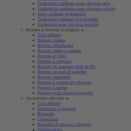
Traitement capillaire pour cheveux secs
Traitement capillaire pour cheveux colorés
Soin capillaire hydratation
Traitement capillaire à la kératine
Traitement pour cheveux bouclés
Brosses à cheveux et peignes
Tout afficher
Brosses rondes
Brosses démêlantes
Brosses plates et paddle
Brosses en bois
Peignes à cheveux
Brosses de massage pour la tête
Brosses en poil de sanglier
Brosses squelettes
Peignes à couper les cheveux
Peignes à queue
Peignes pour cheveux bouclés
Accessoires cheveux
Tout afficher
Élastiques à cheveux
Bigoudis
Chouchous
Barrettes & pinces à cheveux
Vaporisateurs