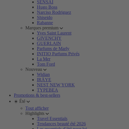
SENSAI
Hugo Boss
Narciso Rodriguez
Shiseido
Rabanne
Marques premium
Yves Saint Laurent
GIVENCHY
GUERLAIN
Parfums de Marly
INITIO Parfums Privés
La Mer
Tom Ford
Nouveau
Widian
IRÄYE
NEST NEW YORK
TYPEBEA
Promotions & best-sellers
☀️ Été
Tout afficher
Highlights
Travel Essentials
Tendances beauté été 2026
Les essentiels d’été pour lui