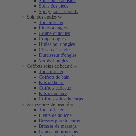
Soins anti callosités
Soins des pieds
Spray pour les pieds
Soin des ongles
Tout afficher
Limes à ongles
Coupe-cuticules
Coupe-ongles
Huiles pour ongles
Ciseaux à ongles
Durcisseur d'ongles
Vernis à ongles
Coffrets soins de beauté
Tout afficher
Coffrets de bain
Kits pédicure
Coffrets cadeaux
Kits manucure
Coffrets soins du corps
Accessoires de beauté
Tout afficher
Fleurs de douche
Brosses pour le corps
Brosses de massage
Gants autobronzants