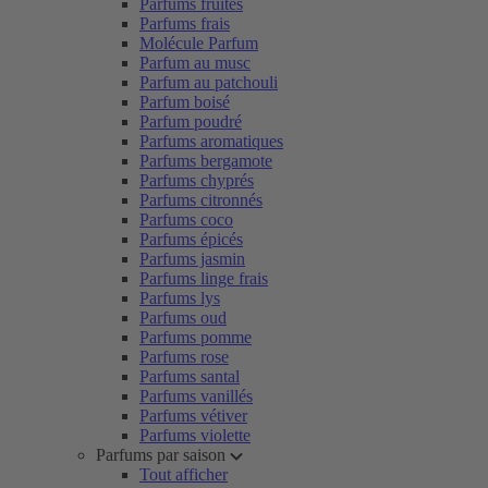
Parfums fruités
Parfums frais
Molécule Parfum
Parfum au musc
Parfum au patchouli
Parfum boisé
Parfum poudré
Parfums aromatiques
Parfums bergamote
Parfums chyprés
Parfums citronnés
Parfums coco
Parfums épicés
Parfums jasmin
Parfums linge frais
Parfums lys
Parfums oud
Parfums pomme
Parfums rose
Parfums santal
Parfums vanillés
Parfums vétiver
Parfums violette
Parfums par saison
Tout afficher