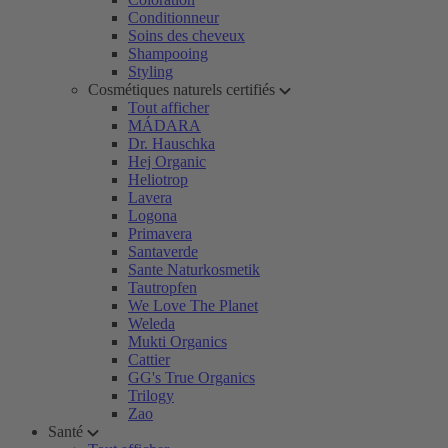
Conditionneur
Soins des cheveux
Shampooing
Styling
Cosmétiques naturels certifiés
Tout afficher
MÁDARA
Dr. Hauschka
Hej Organic
Heliotrop
Lavera
Logona
Primavera
Santaverde
Sante Naturkosmetik
Tautropfen
We Love The Planet
Weleda
Mukti Organics
Cattier
GG's True Organics
Trilogy
Zao
Santé