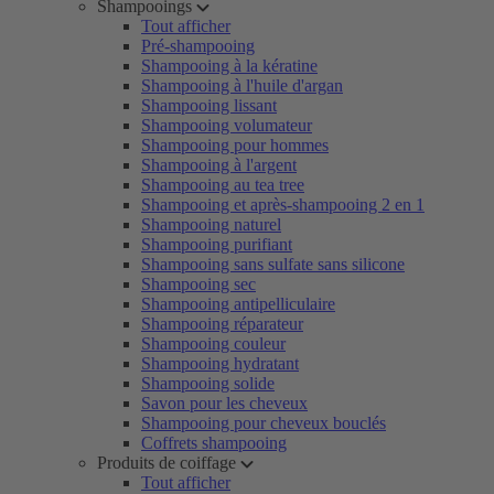
Shampooings
Tout afficher
Pré-shampooing
Shampooing à la kératine
Shampooing à l'huile d'argan
Shampooing lissant
Shampooing volumateur
Shampooing pour hommes
Shampooing à l'argent
Shampooing au tea tree
Shampooing et après-shampooing 2 en 1
Shampooing naturel
Shampooing purifiant
Shampooing sans sulfate sans silicone
Shampooing sec
Shampooing antipelliculaire
Shampooing réparateur
Shampooing couleur
Shampooing hydratant
Shampooing solide
Savon pour les cheveux
Shampooing pour cheveux bouclés
Coffrets shampooing
Produits de coiffage
Tout afficher