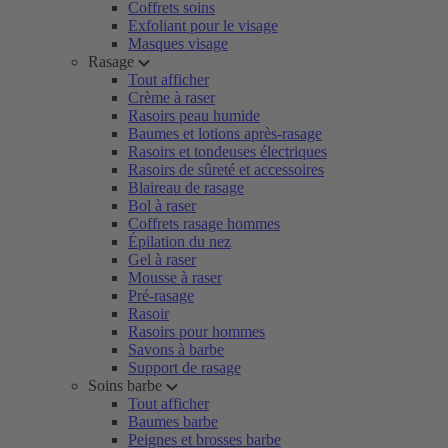
Coffrets soins
Exfoliant pour le visage
Masques visage
Rasage
Tout afficher
Crème à raser
Rasoirs peau humide
Baumes et lotions après-rasage
Rasoirs et tondeuses électriques
Rasoirs de sûreté et accessoires
Blaireau de rasage
Bol à raser
Coffrets rasage hommes
Épilation du nez
Gel à raser
Mousse à raser
Pré-rasage
Rasoir
Rasoirs pour hommes
Savons à barbe
Support de rasage
Soins barbe
Tout afficher
Baumes barbe
Peignes et brosses barbe