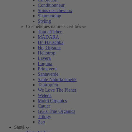
Conditionneur
Soins des cheveux
Shampooing
Styling
Cosmétiques naturels certifiés
Tout afficher
MÁDARA
Dr. Hauschka
Hej Organic
Heliotrop
Lavera
Logona
Primavera
Santaverde
Sante Naturkosmetik
Tautropfen
We Love The Planet
Weleda
Mukti Organics
Cattier
GG's True Organics
Trilogy
Zao
Santé