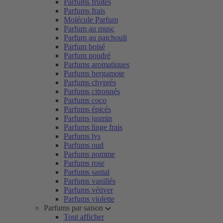
Parfums fruités
Parfums frais
Molécule Parfum
Parfum au musc
Parfum au patchouli
Parfum boisé
Parfum poudré
Parfums aromatiques
Parfums bergamote
Parfums chyprés
Parfums citronnés
Parfums coco
Parfums épicés
Parfums jasmin
Parfums linge frais
Parfums lys
Parfums oud
Parfums pomme
Parfums rose
Parfums santal
Parfums vanillés
Parfums vétiver
Parfums violette
Parfums par saison
Tout afficher