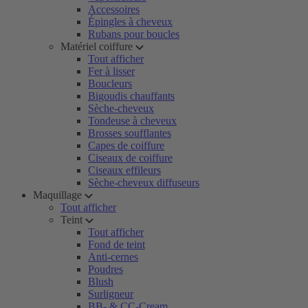
Accessoires
Épingles à cheveux
Rubans pour boucles
Matériel coiffure
Tout afficher
Fer à lisser
Boucleurs
Bigoudis chauffants
Sèche-cheveux
Tondeuse à cheveux
Brosses soufflantes
Capes de coiffure
Ciseaux de coiffure
Ciseaux effileurs
Sèche-cheveux diffuseurs
Maquillage
Tout afficher
Teint
Tout afficher
Fond de teint
Anti-cernes
Poudres
Blush
Surligneur
BB- & CC-Cream