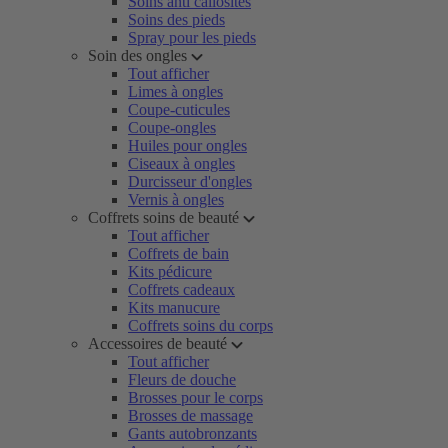
Soins anti callosités
Soins des pieds
Spray pour les pieds
Soin des ongles
Tout afficher
Limes à ongles
Coupe-cuticules
Coupe-ongles
Huiles pour ongles
Ciseaux à ongles
Durcisseur d'ongles
Vernis à ongles
Coffrets soins de beauté
Tout afficher
Coffrets de bain
Kits pédicure
Coffrets cadeaux
Kits manucure
Coffrets soins du corps
Accessoires de beauté
Tout afficher
Fleurs de douche
Brosses pour le corps
Brosses de massage
Gants autobronzants