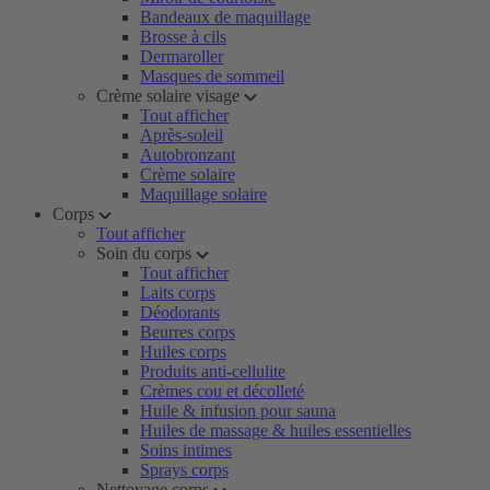
Bandeaux de maquillage
Brosse à cils
Dermaroller
Masques de sommeil
Crème solaire visage
Tout afficher
Après-soleil
Autobronzant
Crème solaire
Maquillage solaire
Corps
Tout afficher
Soin du corps
Tout afficher
Laits corps
Déodorants
Beurres corps
Huiles corps
Produits anti-cellulite
Crèmes cou et décolleté
Huile & infusion pour sauna
Huiles de massage & huiles essentielles
Soins intimes
Sprays corps
Nettoyage corps