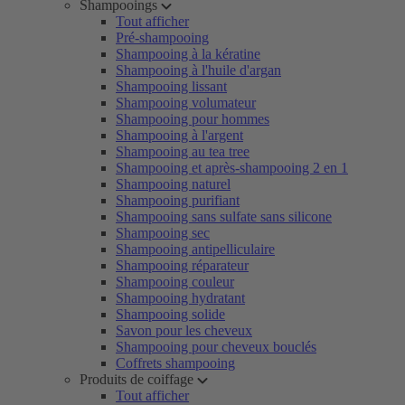
Shampooings
Tout afficher
Pré-shampooing
Shampooing à la kératine
Shampooing à l'huile d'argan
Shampooing lissant
Shampooing volumateur
Shampooing pour hommes
Shampooing à l'argent
Shampooing au tea tree
Shampooing et après-shampooing 2 en 1
Shampooing naturel
Shampooing purifiant
Shampooing sans sulfate sans silicone
Shampooing sec
Shampooing antipelliculaire
Shampooing réparateur
Shampooing couleur
Shampooing hydratant
Shampooing solide
Savon pour les cheveux
Shampooing pour cheveux bouclés
Coffrets shampooing
Produits de coiffage
Tout afficher