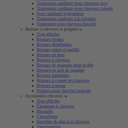
Traitement capillaire pour cheveux secs
Traitement capillaire pour cheveux colorés
Soin capillaire hydratation
Traitement capillaire à la kératine
Traitement pour cheveux bouclés
Brosses à cheveux et peignes
Tout afficher
Brosses rondes
Brosses démêlantes
Brosses plates et paddle
Brosses en bois
Peignes à cheveux
Brosses de massage pour la tête
Brosses en poil de sanglier
Brosses squelettes
Peignes à couper les cheveux
Peignes à queue
Peignes pour cheveux bouclés
Accessoires cheveux
Tout afficher
Élastiques à cheveux
Bigoudis
Chouchous
Barrettes & pinces à cheveux
Vaporisateurs