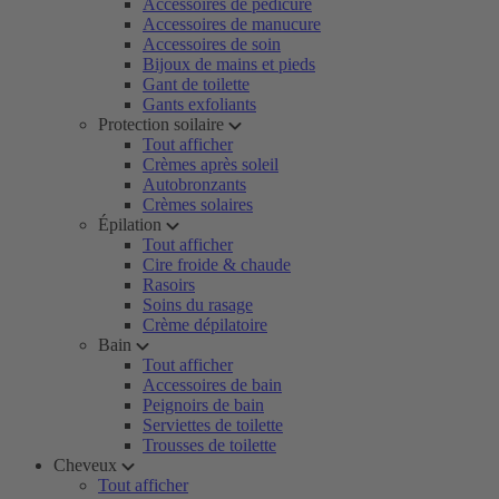
Accessoires de pédicure
Accessoires de manucure
Accessoires de soin
Bijoux de mains et pieds
Gant de toilette
Gants exfoliants
Protection soilaire
Tout afficher
Crèmes après soleil
Autobronzants
Crèmes solaires
Épilation
Tout afficher
Cire froide & chaude
Rasoirs
Soins du rasage
Crème dépilatoire
Bain
Tout afficher
Accessoires de bain
Peignoirs de bain
Serviettes de toilette
Trousses de toilette
Cheveux
Tout afficher