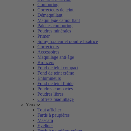
Contouring
Correcteurs de teint
Démaquillant
Maquillage camouflant
Palettes contouring
Poudres minérales
Primer
Spray fixateur et poudre fixatrice
Correcteurs
Accessoires
Maquillage anti-âge
Bronzers
Fond de teint compact
Fond de teint crème
Enlumineurs
Fond de teint fluide
Poudres compactes
Poudres libres
Coffrets maquillage
Yeux
Tout afficher
Fards à paupières
Mascara
Eyeliner
Fards à paupières crème