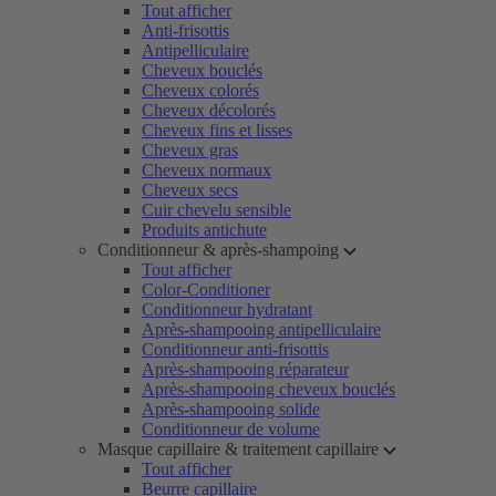
Tout afficher
Anti-frisottis
Antipelliculaire
Cheveux bouclés
Cheveux colorés
Cheveux décolorés
Cheveux fins et lisses
Cheveux gras
Cheveux normaux
Cheveux secs
Cuir chevelu sensible
Produits antichute
Conditionneur & après-shampoing
Tout afficher
Color-Conditioner
Conditionneur hydratant
Après-shampooing antipelliculaire
Conditionneur anti-frisottis
Après-shampooing réparateur
Après-shampooing cheveux bouclés
Après-shampooing solide
Conditionneur de volume
Masque capillaire & traitement capillaire
Tout afficher
Beurre capillaire