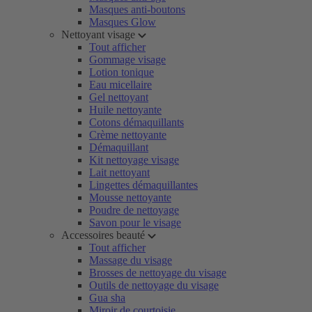
Masques anti-boutons
Masques Glow
Nettoyant visage
Tout afficher
Gommage visage
Lotion tonique
Eau micellaire
Gel nettoyant
Huile nettoyante
Cotons démaquillants
Crème nettoyante
Démaquillant
Kit nettoyage visage
Lait nettoyant
Lingettes démaquillantes
Mousse nettoyante
Poudre de nettoyage
Savon pour le visage
Accessoires beauté
Tout afficher
Massage du visage
Brosses de nettoyage du visage
Outils de nettoyage du visage
Gua sha
Miroir de courtoisie