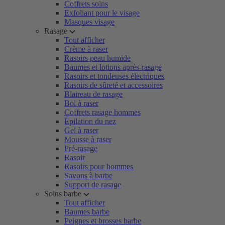
Coffrets soins
Exfoliant pour le visage
Masques visage
Rasage
Tout afficher
Crème à raser
Rasoirs peau humide
Baumes et lotions après-rasage
Rasoirs et tondeuses électriques
Rasoirs de sûreté et accessoires
Blaireau de rasage
Bol à raser
Coffrets rasage hommes
Épilation du nez
Gel à raser
Mousse à raser
Pré-rasage
Rasoir
Rasoirs pour hommes
Savons à barbe
Support de rasage
Soins barbe
Tout afficher
Baumes barbe
Peignes et brosses barbe