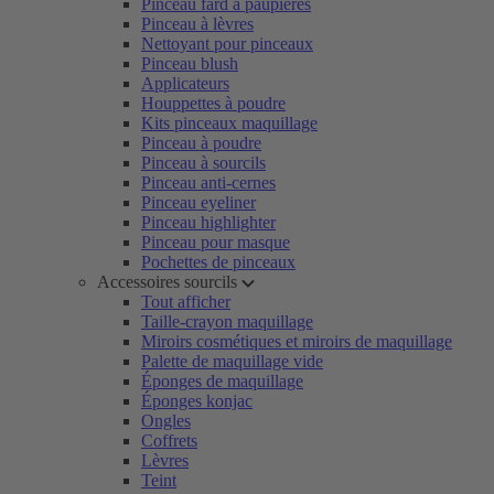
Pinceau fard à paupières
Pinceau à lèvres
Nettoyant pour pinceaux
Pinceau blush
Applicateurs
Houppettes à poudre
Kits pinceaux maquillage
Pinceau à poudre
Pinceau à sourcils
Pinceau anti-cernes
Pinceau eyeliner
Pinceau highlighter
Pinceau pour masque
Pochettes de pinceaux
Accessoires sourcils
Tout afficher
Taille-crayon maquillage
Miroirs cosmétiques et miroirs de maquillage
Palette de maquillage vide
Éponges de maquillage
Éponges konjac
Ongles
Coffrets
Lèvres
Teint