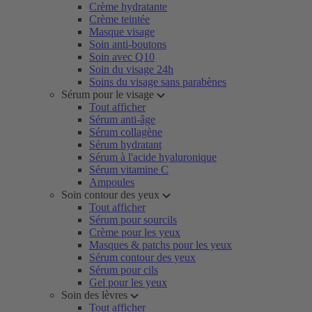
Crème hydratante
Crème teintée
Masque visage
Soin anti-boutons
Soin avec Q10
Soin du visage 24h
Soins du visage sans parabènes
Sérum pour le visage
Tout afficher
Sérum anti-âge
Sérum collagène
Sérum hydratant
Sérum à l'acide hyaluronique
Sérum vitamine C
Ampoules
Soin contour des yeux
Tout afficher
Sérum pour sourcils
Crème pour les yeux
Masques & patchs pour les yeux
Sérum contour des yeux
Sérum pour cils
Gel pour les yeux
Soin des lèvres
Tout afficher