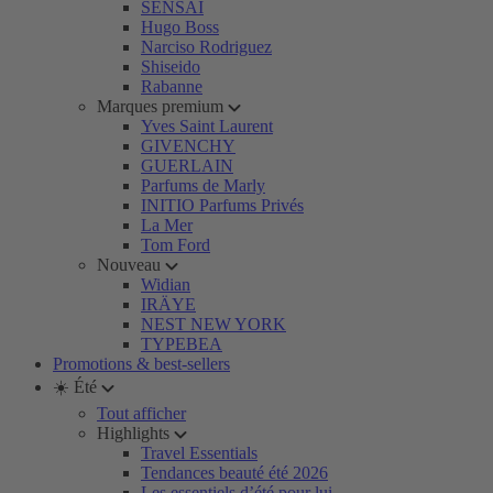
SENSAI
Hugo Boss
Narciso Rodriguez
Shiseido
Rabanne
Marques premium
Yves Saint Laurent
GIVENCHY
GUERLAIN
Parfums de Marly
INITIO Parfums Privés
La Mer
Tom Ford
Nouveau
Widian
IRÄYE
NEST NEW YORK
TYPEBEA
Promotions & best-sellers
☀️ Été
Tout afficher
Highlights
Travel Essentials
Tendances beauté été 2026
Les essentiels d’été pour lui