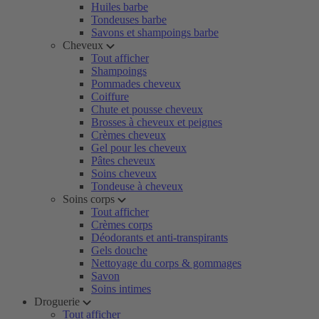
Huiles barbe
Tondeuses barbe
Savons et shampoings barbe
Cheveux
Tout afficher
Shampoings
Pommades cheveux
Coiffure
Chute et pousse cheveux
Brosses à cheveux et peignes
Crèmes cheveux
Gel pour les cheveux
Pâtes cheveux
Soins cheveux
Tondeuse à cheveux
Soins corps
Tout afficher
Crèmes corps
Déodorants et anti-transpirants
Gels douche
Nettoyage du corps & gommages
Savon
Soins intimes
Droguerie
Tout afficher