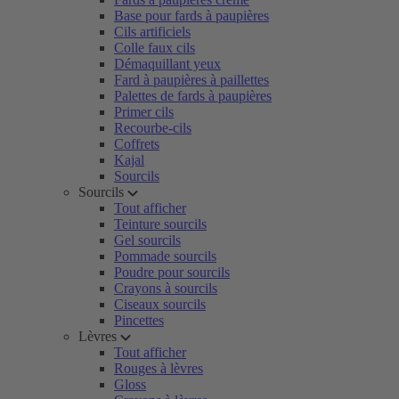
Base pour fards à paupières
Cils artificiels
Colle faux cils
Démaquillant yeux
Fard à paupières à paillettes
Palettes de fards à paupières
Primer cils
Recourbe-cils
Coffrets
Kajal
Sourcils
Sourcils
Tout afficher
Teinture sourcils
Gel sourcils
Pommade sourcils
Poudre pour sourcils
Crayons à sourcils
Ciseaux sourcils
Pincettes
Lèvres
Tout afficher
Rouges à lèvres
Gloss