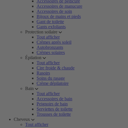
Accessoires de pédicure
Accessoires de manucure
Accessoires de soin
Bijoux de mains et pieds
Gant de toilette
Gants exfoliants
Protection soilaire
Tout afficher
Crèmes après soleil
Autobronzants
Crèmes solaires
Épilation
Tout afficher
Cire froide & chaude
Rasoirs
Soins du rasage
Crème dépilatoire
Bain
Tout afficher
Accessoires de bain
Peignoirs de bain
Serviettes de toilette
Trousses de toilette
Cheveux
Tout afficher