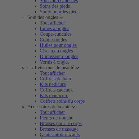
Soins anti callosités
Soins des pieds
Spray pour les pieds
Soin des ongles
Tout afficher
Limes à ongles
Coupe-cuticules
Coupe-ongles
Huiles pour ongles
Ciseaux à ongles
Durcisseur d'ongles
Vernis à ongles
Coffrets soins de beauté
Tout afficher
Coffrets de bain
Kits pédicure
Coffrets cadeaux
Kits manucure
Coffrets soins du corps
Accessoires de beauté
Tout afficher
Fleurs de douche
Brosses pour le corps
Brosses de massage
Gants autobronzants