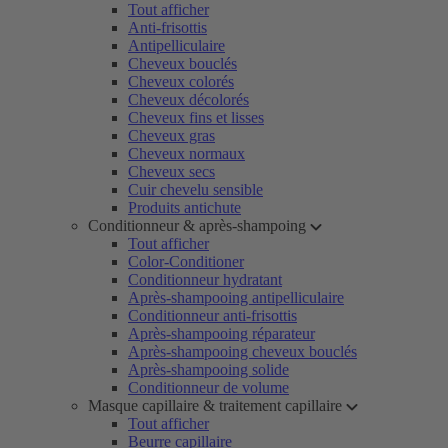
Tout afficher
Anti-frisottis
Antipelliculaire
Cheveux bouclés
Cheveux colorés
Cheveux décolorés
Cheveux fins et lisses
Cheveux gras
Cheveux normaux
Cheveux secs
Cuir chevelu sensible
Produits antichute
Conditionneur & après-shampoing
Tout afficher
Color-Conditioner
Conditionneur hydratant
Après-shampooing antipelliculaire
Conditionneur anti-frisottis
Après-shampooing réparateur
Après-shampooing cheveux bouclés
Après-shampooing solide
Conditionneur de volume
Masque capillaire & traitement capillaire
Tout afficher
Beurre capillaire