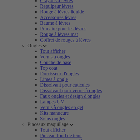
Crayons à lèvres
Repulpeur lèvres
Rouge à lèvres liquide
Accessoires lèvres
Baume à lèvres
Primaire pour les lèvres
Rouge à lèvres mat
Coffret de rouges à lèvres
Ongles
Tout afficher
Vernis à ongles
Couche de base
Top coat
Durcisseur d'ongles
Limes à ongle
Dissolvant pour cuticules
Dissolvant pour vernis à ongles
Faux ongles et design d'ongles
Lampes UV
Vernis à ongles en gel
Kits manucure
Soins ongles
Pinceaux maquillage
Tout afficher
Pinceau fond de teint