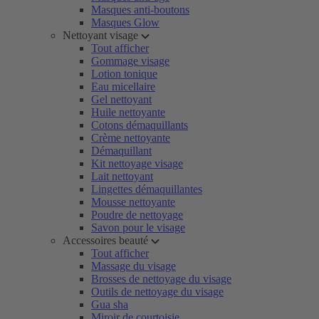
Masques anti-boutons
Masques Glow
Nettoyant visage
Tout afficher
Gommage visage
Lotion tonique
Eau micellaire
Gel nettoyant
Huile nettoyante
Cotons démaquillants
Crème nettoyante
Démaquillant
Kit nettoyage visage
Lait nettoyant
Lingettes démaquillantes
Mousse nettoyante
Poudre de nettoyage
Savon pour le visage
Accessoires beauté
Tout afficher
Massage du visage
Brosses de nettoyage du visage
Outils de nettoyage du visage
Gua sha
Miroir de courtoisie