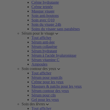
Crème hydratante
Crème teintée
Masque visage
Soin anti-boutons
Soin avec Q10
Soin du visage 24h
Soins du visage sans parabènes
Sérum pour le visage
Tout afficher
Sérum anti-âge
Sérum collagène
Sérum hydratant
Sérum à l'acide hyaluronique
Sérum vitamine C
Ampoules
Soin contour des yeux
Tout afficher
Sérum pour sourcils
Crème pour les yeux
Masques & patchs pour les yeux
Sérum contour des yeux
Sérum pour cils
Gel pour les yeux
Soin des lèvres
Tout afficher