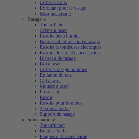
Coffrets soins
Exfoliant pour le visage
Masques visage
Rasage
Tout afficher
Crème à raser
Rasoirs peau humide
Baumes et lotions après-rasage
Rasoirs et tondeuses électriques
Rasoirs de sûreté et accessoires
Blaireau de rasage
Bol à raser
Coffrets rasage hommes
Épilation du nez
Gel à raser
Mousse à raser
Pré-rasage
Rasoir
Rasoirs pour hommes
Savons à barbe
Support de rasage
Soins barbe
Tout afficher
Baumes barbe
Peignes et brosses barbe