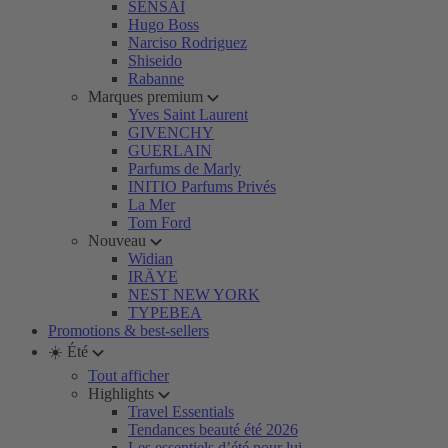
SENSAI
Hugo Boss
Narciso Rodriguez
Shiseido
Rabanne
Marques premium
Yves Saint Laurent
GIVENCHY
GUERLAIN
Parfums de Marly
INITIO Parfums Privés
La Mer
Tom Ford
Nouveau
Widian
IRÄYE
NEST NEW YORK
TYPEBEA
Promotions & best-sellers
☀️ Été
Tout afficher
Highlights
Travel Essentials
Tendances beauté été 2026
Les essentiels d’été pour lui