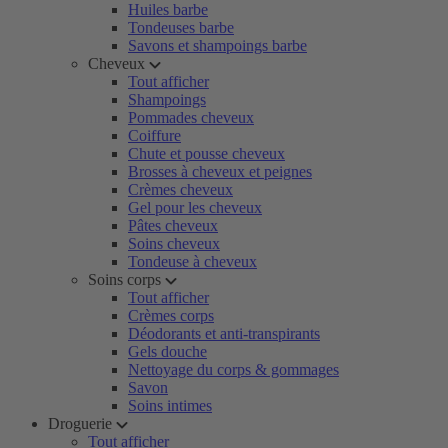
Huiles barbe
Tondeuses barbe
Savons et shampoings barbe
Cheveux
Tout afficher
Shampoings
Pommades cheveux
Coiffure
Chute et pousse cheveux
Brosses à cheveux et peignes
Crèmes cheveux
Gel pour les cheveux
Pâtes cheveux
Soins cheveux
Tondeuse à cheveux
Soins corps
Tout afficher
Crèmes corps
Déodorants et anti-transpirants
Gels douche
Nettoyage du corps & gommages
Savon
Soins intimes
Droguerie
Tout afficher