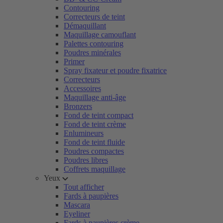
Contouring
Correcteurs de teint
Démaquillant
Maquillage camouflant
Palettes contouring
Poudres minérales
Primer
Spray fixateur et poudre fixatrice
Correcteurs
Accessoires
Maquillage anti-âge
Bronzers
Fond de teint compact
Fond de teint crème
Enlumineurs
Fond de teint fluide
Poudres compactes
Poudres libres
Coffrets maquillage
Yeux
Tout afficher
Fards à paupières
Mascara
Eyeliner
Fards à paupières crème