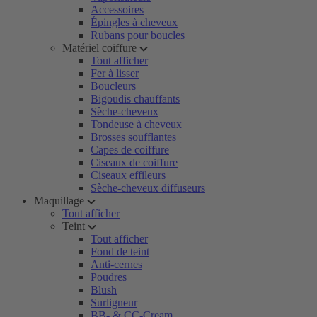
Accessoires
Épingles à cheveux
Rubans pour boucles
Matériel coiffure
Tout afficher
Fer à lisser
Boucleurs
Bigoudis chauffants
Sèche-cheveux
Tondeuse à cheveux
Brosses soufflantes
Capes de coiffure
Ciseaux de coiffure
Ciseaux effileurs
Sèche-cheveux diffuseurs
Maquillage
Tout afficher
Teint
Tout afficher
Fond de teint
Anti-cernes
Poudres
Blush
Surligneur
BB- & CC-Cream