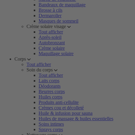
Bandeaux de maquillage
Brosse à cils
Dermaroller
Masques de sommeil
Crème solaire visage
Tout afficher
Après-soleil
Autobronzant
Crème solaire
Maquillage solaire
Corps
Tout afficher
Soin du corps
Tout afficher
Laits corps
Déodorants
Beurres corps
Huiles corps
Produits anti-cellulite
Crèmes cou et décolleté
Huile & infusion pour sauna
Huiles de massage & huiles essentielles
Soins intimes
Sprays corps
Nettoyage corps