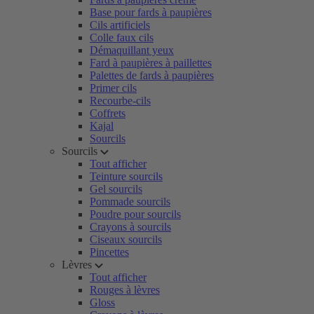
Base pour fards à paupières
Cils artificiels
Colle faux cils
Démaquillant yeux
Fard à paupières à paillettes
Palettes de fards à paupières
Primer cils
Recourbe-cils
Coffrets
Kajal
Sourcils
Sourcils
Tout afficher
Teinture sourcils
Gel sourcils
Pommade sourcils
Poudre pour sourcils
Crayons à sourcils
Ciseaux sourcils
Pincettes
Lèvres
Tout afficher
Rouges à lèvres
Gloss