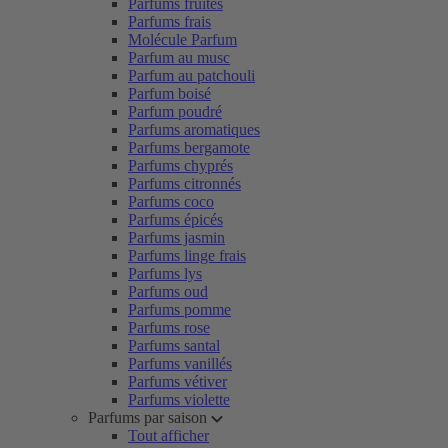
Parfums fruités
Parfums frais
Molécule Parfum
Parfum au musc
Parfum au patchouli
Parfum boisé
Parfum poudré
Parfums aromatiques
Parfums bergamote
Parfums chyprés
Parfums citronnés
Parfums coco
Parfums épicés
Parfums jasmin
Parfums linge frais
Parfums lys
Parfums oud
Parfums pomme
Parfums rose
Parfums santal
Parfums vanillés
Parfums vétiver
Parfums violette
Parfums par saison
Tout afficher