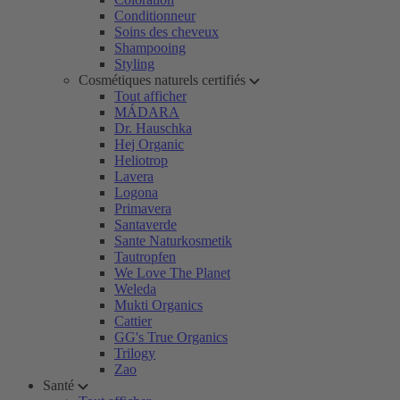
Conditionneur
Soins des cheveux
Shampooing
Styling
Cosmétiques naturels certifiés
Tout afficher
MÁDARA
Dr. Hauschka
Hej Organic
Heliotrop
Lavera
Logona
Primavera
Santaverde
Sante Naturkosmetik
Tautropfen
We Love The Planet
Weleda
Mukti Organics
Cattier
GG's True Organics
Trilogy
Zao
Santé