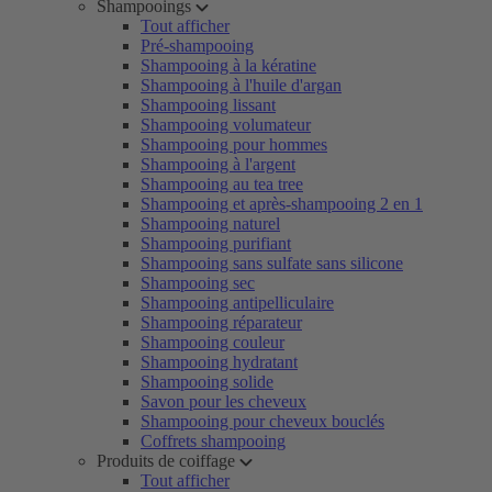
Shampooings
Tout afficher
Pré-shampooing
Shampooing à la kératine
Shampooing à l'huile d'argan
Shampooing lissant
Shampooing volumateur
Shampooing pour hommes
Shampooing à l'argent
Shampooing au tea tree
Shampooing et après-shampooing 2 en 1
Shampooing naturel
Shampooing purifiant
Shampooing sans sulfate sans silicone
Shampooing sec
Shampooing antipelliculaire
Shampooing réparateur
Shampooing couleur
Shampooing hydratant
Shampooing solide
Savon pour les cheveux
Shampooing pour cheveux bouclés
Coffrets shampooing
Produits de coiffage
Tout afficher