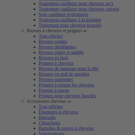
Traitement capillaire pour cheveux secs
Traitement capillaire pour cheveux colorés
Soin capillaire hydratation
Traitement capillaire à la kératine
Traitement pour cheveux bouclés
Brosses à cheveux et peignes
Tout afficher
Brosses rondes
Brosses démêlantes
Brosses plates et paddle
Brosses en bois
Peignes à cheveux
Brosses de massage pour la tête
Brosses en poil de sanglier
Brosses squelettes
Peignes à couper les cheveux
Peignes à queue
Peignes pour cheveux bouclés
Accessoires cheveux
Tout afficher
Élastiques à cheveux
Bigoudis
Chouchous
Barrettes & pinces à cheveux
Vaporisateurs