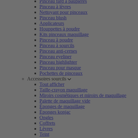
Pinceau fard à paupières
Pinceau à lèvres
Nettoyant pour pinceaux
Pinceau blush
Applicateurs
Houppettes à poudre
Kits pinceaux maquillage
Pinceau à poudre
Pinceau à sourcils
Pinceau anti-cernes
Pinceau eyeliner
Pinceau highlighter
Pinceau pour masque
Pochettes de pinceaux
Accessoires sourcils
Tout afficher
Taille-crayon maquillage
Miroirs cosmétiques et miroirs de maquillage
Palette de maquillage vide
Éponges de maquillage
Éponges konjac
Ongles
Coffrets
Lèvres
Teint