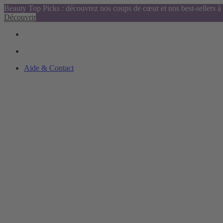
Beauty Top Picks : découvrez nos coups de cœur et nos best-sellers à 
Découvrir
Aide & Contact