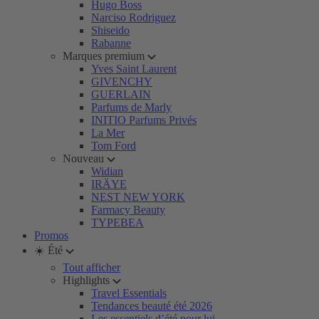
Hugo Boss
Narciso Rodriguez
Shiseido
Rabanne
Marques premium
Yves Saint Laurent
GIVENCHY
GUERLAIN
Parfums de Marly
INITIO Parfums Privés
La Mer
Tom Ford
Nouveau
Widian
IRÄYE
NEST NEW YORK
Farmacy Beauty
TYPEBEA
Promos
☀️ Été
Tout afficher
Highlights
Travel Essentials
Tendances beauté été 2026
Les essentiels d’été pour lui