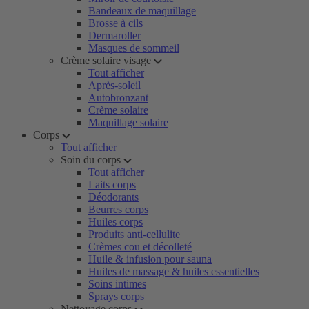
Bandeaux de maquillage
Brosse à cils
Dermaroller
Masques de sommeil
Crème solaire visage
Tout afficher
Après-soleil
Autobronzant
Crème solaire
Maquillage solaire
Corps
Tout afficher
Soin du corps
Tout afficher
Laits corps
Déodorants
Beurres corps
Huiles corps
Produits anti-cellulite
Crèmes cou et décolleté
Huile & infusion pour sauna
Huiles de massage & huiles essentielles
Soins intimes
Sprays corps
Nettoyage corps