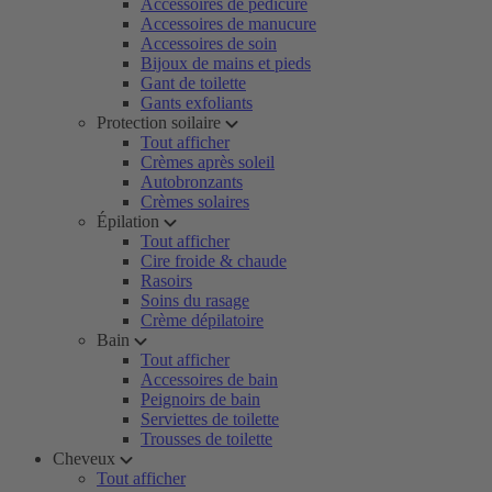
Accessoires de pédicure
Accessoires de manucure
Accessoires de soin
Bijoux de mains et pieds
Gant de toilette
Gants exfoliants
Protection soilaire
Tout afficher
Crèmes après soleil
Autobronzants
Crèmes solaires
Épilation
Tout afficher
Cire froide & chaude
Rasoirs
Soins du rasage
Crème dépilatoire
Bain
Tout afficher
Accessoires de bain
Peignoirs de bain
Serviettes de toilette
Trousses de toilette
Cheveux
Tout afficher