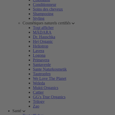
Conditionneur
Soins des cheveux
Shampooing
Styling
Cosmétiques naturels certifiés
Tout afficher
MÁDARA
Dr. Hauschka
Hej Organic
Heliotrop
Lavera
Logona
Primavera
Santaverde
Sante Naturkosmetik
Tautropfen
We Love The Planet
Weleda
Mukti Organics
Cattier
GG's True Organics
Trilogy
Zao
Santé