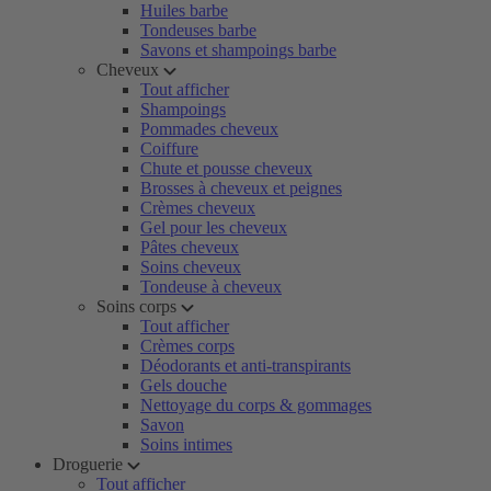
Huiles barbe
Tondeuses barbe
Savons et shampoings barbe
Cheveux
Tout afficher
Shampoings
Pommades cheveux
Coiffure
Chute et pousse cheveux
Brosses à cheveux et peignes
Crèmes cheveux
Gel pour les cheveux
Pâtes cheveux
Soins cheveux
Tondeuse à cheveux
Soins corps
Tout afficher
Crèmes corps
Déodorants et anti-transpirants
Gels douche
Nettoyage du corps & gommages
Savon
Soins intimes
Droguerie
Tout afficher