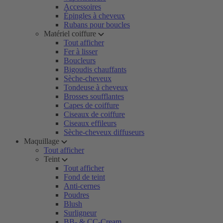
Accessoires
Épingles à cheveux
Rubans pour boucles
Matériel coiffure
Tout afficher
Fer à lisser
Boucleurs
Bigoudis chauffants
Sèche-cheveux
Tondeuse à cheveux
Brosses soufflantes
Capes de coiffure
Ciseaux de coiffure
Ciseaux effileurs
Sèche-cheveux diffuseurs
Maquillage
Tout afficher
Teint
Tout afficher
Fond de teint
Anti-cernes
Poudres
Blush
Surligneur
BB- & CC-Cream