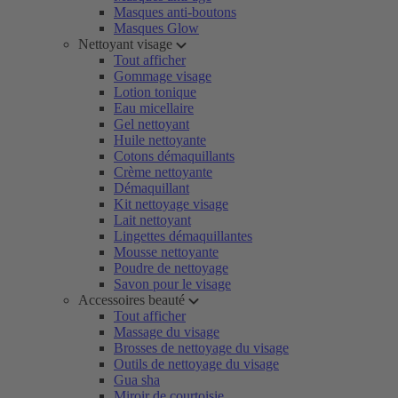
Masques anti-boutons
Masques Glow
Nettoyant visage
Tout afficher
Gommage visage
Lotion tonique
Eau micellaire
Gel nettoyant
Huile nettoyante
Cotons démaquillants
Crème nettoyante
Démaquillant
Kit nettoyage visage
Lait nettoyant
Lingettes démaquillantes
Mousse nettoyante
Poudre de nettoyage
Savon pour le visage
Accessoires beauté
Tout afficher
Massage du visage
Brosses de nettoyage du visage
Outils de nettoyage du visage
Gua sha
Miroir de courtoisie