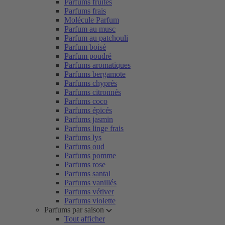
Parfums fruités
Parfums frais
Molécule Parfum
Parfum au musc
Parfum au patchouli
Parfum boisé
Parfum poudré
Parfums aromatiques
Parfums bergamote
Parfums chyprés
Parfums citronnés
Parfums coco
Parfums épicés
Parfums jasmin
Parfums linge frais
Parfums lys
Parfums oud
Parfums pomme
Parfums rose
Parfums santal
Parfums vanillés
Parfums vétiver
Parfums violette
Parfums par saison
Tout afficher