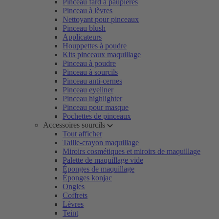
Pinceau fard à paupières
Pinceau à lèvres
Nettoyant pour pinceaux
Pinceau blush
Applicateurs
Houppettes à poudre
Kits pinceaux maquillage
Pinceau à poudre
Pinceau à sourcils
Pinceau anti-cernes
Pinceau eyeliner
Pinceau highlighter
Pinceau pour masque
Pochettes de pinceaux
Accessoires sourcils
Tout afficher
Taille-crayon maquillage
Miroirs cosmétiques et miroirs de maquillage
Palette de maquillage vide
Éponges de maquillage
Éponges konjac
Ongles
Coffrets
Lèvres
Teint