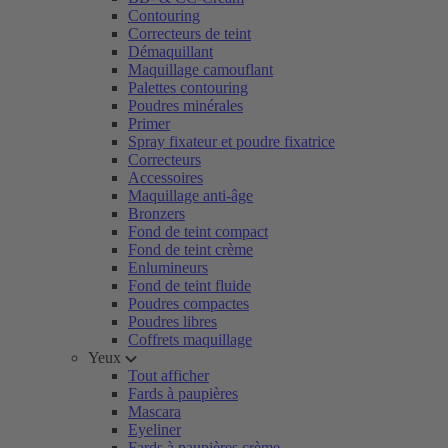
Contouring
Correcteurs de teint
Démaquillant
Maquillage camouflant
Palettes contouring
Poudres minérales
Primer
Spray fixateur et poudre fixatrice
Correcteurs
Accessoires
Maquillage anti-âge
Bronzers
Fond de teint compact
Fond de teint crème
Enlumineurs
Fond de teint fluide
Poudres compactes
Poudres libres
Coffrets maquillage
Yeux
Tout afficher
Fards à paupières
Mascara
Eyeliner
Fards à paupières crème