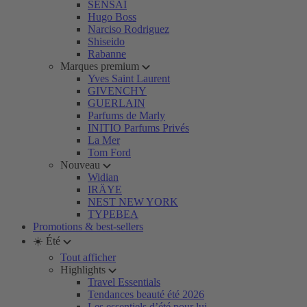
SENSAI
Hugo Boss
Narciso Rodriguez
Shiseido
Rabanne
Marques premium
Yves Saint Laurent
GIVENCHY
GUERLAIN
Parfums de Marly
INITIO Parfums Privés
La Mer
Tom Ford
Nouveau
Widian
IRÄYE
NEST NEW YORK
TYPEBEA
Promotions & best-sellers
☀️ Été
Tout afficher
Highlights
Travel Essentials
Tendances beauté été 2026
Les essentiels d’été pour lui