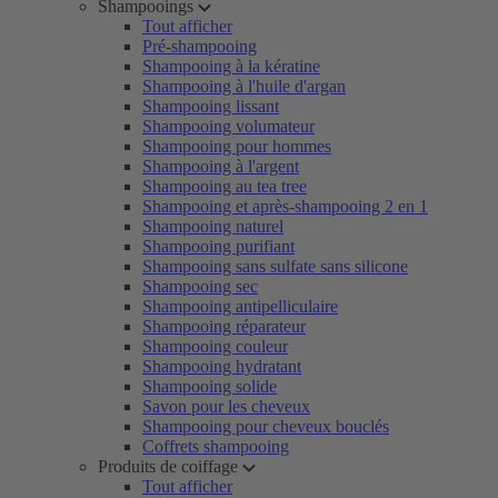
Shampooings
Tout afficher
Pré-shampooing
Shampooing à la kératine
Shampooing à l'huile d'argan
Shampooing lissant
Shampooing volumateur
Shampooing pour hommes
Shampooing à l'argent
Shampooing au tea tree
Shampooing et après-shampooing 2 en 1
Shampooing naturel
Shampooing purifiant
Shampooing sans sulfate sans silicone
Shampooing sec
Shampooing antipelliculaire
Shampooing réparateur
Shampooing couleur
Shampooing hydratant
Shampooing solide
Savon pour les cheveux
Shampooing pour cheveux bouclés
Coffrets shampooing
Produits de coiffage
Tout afficher