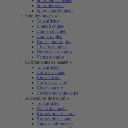
Soins anti callosités
Soins des pieds
Spray pour les pieds
Soin des ongles
Tout afficher
Limes à ongles
Coupe-cuticules
Coupe-ongles
Huiles pour ongles
Ciseaux à ongles
Durcisseur d'ongles
Vernis à ongles
Coffrets soins de beauté
Tout afficher
Coffrets de bain
Kits pédicure
Coffrets cadeaux
Kits manucure
Coffrets soins du corps
Accessoires de beauté
Tout afficher
Fleurs de douche
Brosses pour le corps
Brosses de massage
Gants autobronzants