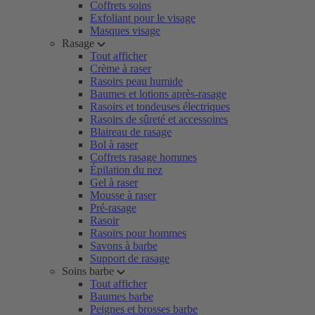
Coffrets soins
Exfoliant pour le visage
Masques visage
Rasage
Tout afficher
Crème à raser
Rasoirs peau humide
Baumes et lotions après-rasage
Rasoirs et tondeuses électriques
Rasoirs de sûreté et accessoires
Blaireau de rasage
Bol à raser
Coffrets rasage hommes
Épilation du nez
Gel à raser
Mousse à raser
Pré-rasage
Rasoir
Rasoirs pour hommes
Savons à barbe
Support de rasage
Soins barbe
Tout afficher
Baumes barbe
Peignes et brosses barbe