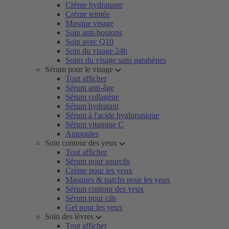
Crème hydratante
Crème teintée
Masque visage
Soin anti-boutons
Soin avec Q10
Soin du visage 24h
Soins du visage sans parabènes
Sérum pour le visage
Tout afficher
Sérum anti-âge
Sérum collagène
Sérum hydratant
Sérum à l'acide hyaluronique
Sérum vitamine C
Ampoules
Soin contour des yeux
Tout afficher
Sérum pour sourcils
Crème pour les yeux
Masques & patchs pour les yeux
Sérum contour des yeux
Sérum pour cils
Gel pour les yeux
Soin des lèvres
Tout afficher