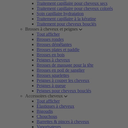
Traitement capillaire pour cheveux secs
Traitement capillaire pour cheveux colorés
Soin capillaire hydratation
Traitement capillaire à la kératine
Traitement pour cheveux bouclés
Brosses à cheveux et peignes
Tout afficher
Brosses rondes
Brosses démêlantes
Brosses plates et paddle
Brosses en bois
Peignes à cheveux
Brosses de massage pour la tête
Brosses en poil de sanglier
Brosses squelettes
Peignes à couper les cheveux
Peignes à queue
Peignes pour cheveux bouclés
Accessoires cheveux
Tout afficher
Élastiques à cheveux
Bigoudis
Chouchous
Barrettes & pinces à cheveux
Vaporisateurs