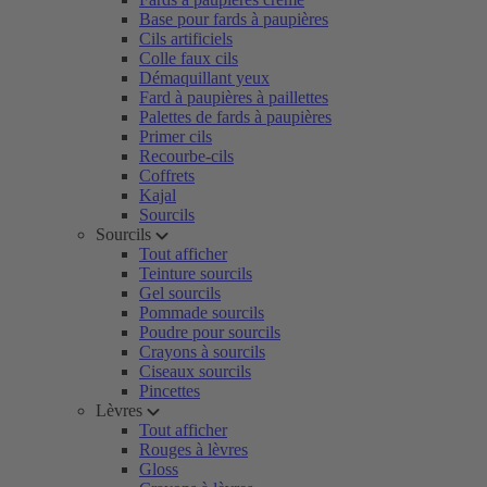
Base pour fards à paupières
Cils artificiels
Colle faux cils
Démaquillant yeux
Fard à paupières à paillettes
Palettes de fards à paupières
Primer cils
Recourbe-cils
Coffrets
Kajal
Sourcils
Sourcils
Tout afficher
Teinture sourcils
Gel sourcils
Pommade sourcils
Poudre pour sourcils
Crayons à sourcils
Ciseaux sourcils
Pincettes
Lèvres
Tout afficher
Rouges à lèvres
Gloss