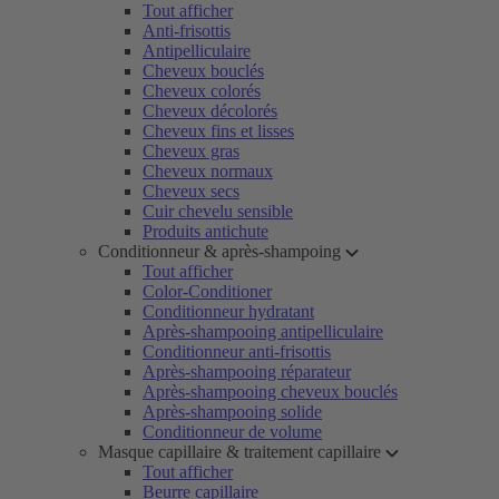
Tout afficher
Anti-frisottis
Antipelliculaire
Cheveux bouclés
Cheveux colorés
Cheveux décolorés
Cheveux fins et lisses
Cheveux gras
Cheveux normaux
Cheveux secs
Cuir chevelu sensible
Produits antichute
Conditionneur & après-shampoing
Tout afficher
Color-Conditioner
Conditionneur hydratant
Après-shampooing antipelliculaire
Conditionneur anti-frisottis
Après-shampooing réparateur
Après-shampooing cheveux bouclés
Après-shampooing solide
Conditionneur de volume
Masque capillaire & traitement capillaire
Tout afficher
Beurre capillaire