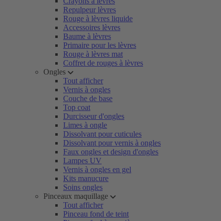
Crayons à lèvres
Repulpeur lèvres
Rouge à lèvres liquide
Accessoires lèvres
Baume à lèvres
Primaire pour les lèvres
Rouge à lèvres mat
Coffret de rouges à lèvres
Ongles
Tout afficher
Vernis à ongles
Couche de base
Top coat
Durcisseur d'ongles
Limes à ongle
Dissolvant pour cuticules
Dissolvant pour vernis à ongles
Faux ongles et design d'ongles
Lampes UV
Vernis à ongles en gel
Kits manucure
Soins ongles
Pinceaux maquillage
Tout afficher
Pinceau fond de teint