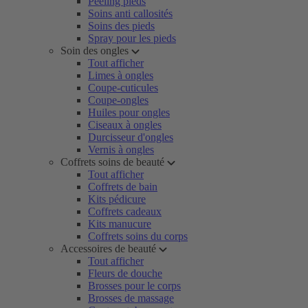
Peeling pieds
Soins anti callosités
Soins des pieds
Spray pour les pieds
Soin des ongles
Tout afficher
Limes à ongles
Coupe-cuticules
Coupe-ongles
Huiles pour ongles
Ciseaux à ongles
Durcisseur d'ongles
Vernis à ongles
Coffrets soins de beauté
Tout afficher
Coffrets de bain
Kits pédicure
Coffrets cadeaux
Kits manucure
Coffrets soins du corps
Accessoires de beauté
Tout afficher
Fleurs de douche
Brosses pour le corps
Brosses de massage