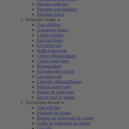
Masques anti-âge
Masques anti-boutons
Masques Glow
Nettoyant visage
Tout afficher
Gommage visage
Lotion tonique
Eau micellaire
Gel nettoyant
Huile nettoyante
Cotons démaquillants
Crème nettoyante
Démaquillant
Kit nettoyage visage
Lait nettoyant
Lingettes démaquillantes
Mousse nettoyante
Poudre de nettoyage
Savon pour le visage
Accessoires beauté
Tout afficher
Massage du visage
Brosses de nettoyage du visage
Outils de nettoyage du visage
Gua sha