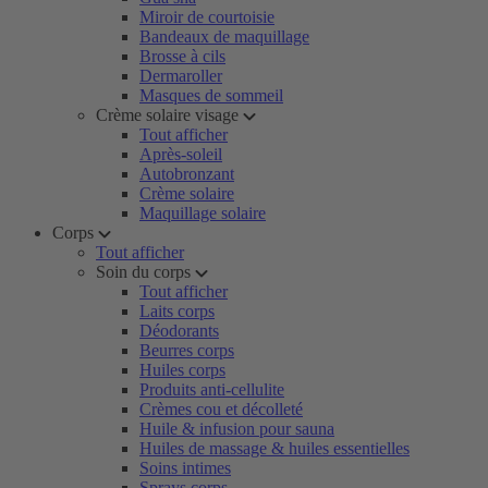
Miroir de courtoisie
Bandeaux de maquillage
Brosse à cils
Dermaroller
Masques de sommeil
Crème solaire visage
Tout afficher
Après-soleil
Autobronzant
Crème solaire
Maquillage solaire
Corps
Tout afficher
Soin du corps
Tout afficher
Laits corps
Déodorants
Beurres corps
Huiles corps
Produits anti-cellulite
Crèmes cou et décolleté
Huile & infusion pour sauna
Huiles de massage & huiles essentielles
Soins intimes
Sprays corps