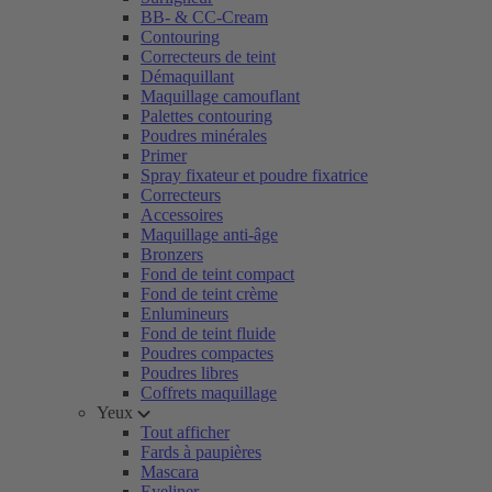
BB- & CC-Cream
Contouring
Correcteurs de teint
Démaquillant
Maquillage camouflant
Palettes contouring
Poudres minérales
Primer
Spray fixateur et poudre fixatrice
Correcteurs
Accessoires
Maquillage anti-âge
Bronzers
Fond de teint compact
Fond de teint crème
Enlumineurs
Fond de teint fluide
Poudres compactes
Poudres libres
Coffrets maquillage
Yeux
Tout afficher
Fards à paupières
Mascara
Eyeliner