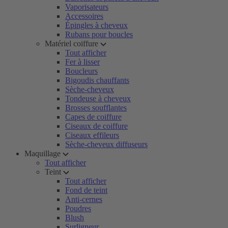
Vaporisateurs
Accessoires
Épingles à cheveux
Rubans pour boucles
Matériel coiffure
Tout afficher
Fer à lisser
Boucleurs
Bigoudis chauffants
Sèche-cheveux
Tondeuse à cheveux
Brosses soufflantes
Capes de coiffure
Ciseaux de coiffure
Ciseaux effileurs
Sèche-cheveux diffuseurs
Maquillage
Tout afficher
Teint
Tout afficher
Fond de teint
Anti-cernes
Poudres
Blush
Surligneur