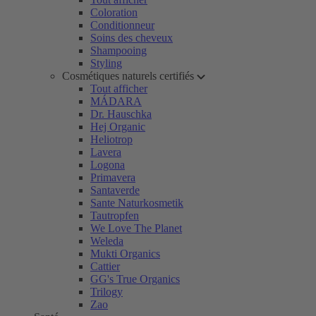
Coloration
Conditionneur
Soins des cheveux
Shampooing
Styling
Cosmétiques naturels certifiés
Tout afficher
MÁDARA
Dr. Hauschka
Hej Organic
Heliotrop
Lavera
Logona
Primavera
Santaverde
Sante Naturkosmetik
Tautropfen
We Love The Planet
Weleda
Mukti Organics
Cattier
GG's True Organics
Trilogy
Zao