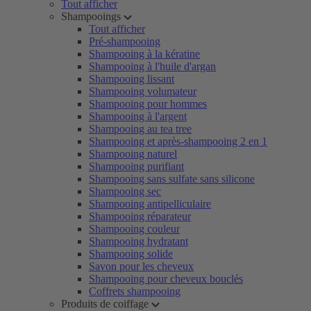
Tout afficher
Shampooings
Tout afficher
Pré-shampooing
Shampooing à la kératine
Shampooing à l'huile d'argan
Shampooing lissant
Shampooing volumateur
Shampooing pour hommes
Shampooing à l'argent
Shampooing au tea tree
Shampooing et après-shampooing 2 en 1
Shampooing naturel
Shampooing purifiant
Shampooing sans sulfate sans silicone
Shampooing sec
Shampooing antipelliculaire
Shampooing réparateur
Shampooing couleur
Shampooing hydratant
Shampooing solide
Savon pour les cheveux
Shampooing pour cheveux bouclés
Coffrets shampooing
Produits de coiffage