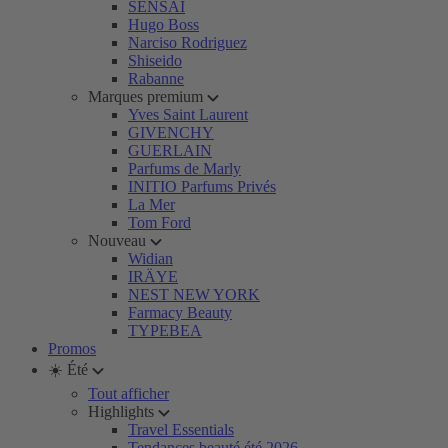
SENSAI
Hugo Boss
Narciso Rodriguez
Shiseido
Rabanne
Marques premium
Yves Saint Laurent
GIVENCHY
GUERLAIN
Parfums de Marly
INITIO Parfums Privés
La Mer
Tom Ford
Nouveau
Widian
IRÄYE
NEST NEW YORK
Farmacy Beauty
TYPEBEA
Promos
☀️ Été
Tout afficher
Highlights
Travel Essentials
Tendances beauté été 2026