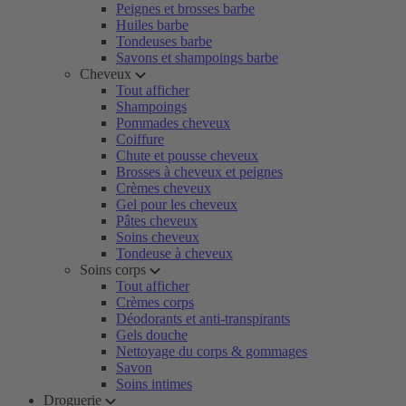
Peignes et brosses barbe
Huiles barbe
Tondeuses barbe
Savons et shampoings barbe
Cheveux
Tout afficher
Shampoings
Pommades cheveux
Coiffure
Chute et pousse cheveux
Brosses à cheveux et peignes
Crèmes cheveux
Gel pour les cheveux
Pâtes cheveux
Soins cheveux
Tondeuse à cheveux
Soins corps
Tout afficher
Crèmes corps
Déodorants et anti-transpirants
Gels douche
Nettoyage du corps & gommages
Savon
Soins intimes
Droguerie