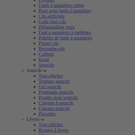
Fards à paupières crème
Base pour fards à paupières
Cils artificiels
Colle faux cils
Démaquillant yeux
Fard à paupières à paillettes
Palettes de fards à paupières
Primer cils
Recourbe-cils
Coffrets
Kajal
Sourcils
Sourcils
Tout afficher
Teinture sourcils
Gel sourcils
Pommade sourcils
Poudre pour sourcils
Crayons à sourcils
Ciseaux sourcils
Pincettes
Lèvres
Tout afficher
Rouges à lèvres