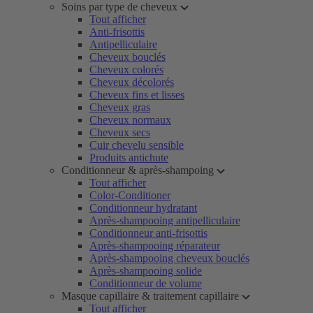
Soins par type de cheveux
Tout afficher
Anti-frisottis
Antipelliculaire
Cheveux bouclés
Cheveux colorés
Cheveux décolorés
Cheveux fins et lisses
Cheveux gras
Cheveux normaux
Cheveux secs
Cuir chevelu sensible
Produits antichute
Conditionneur & après-shampoing
Tout afficher
Color-Conditioner
Conditionneur hydratant
Après-shampooing antipelliculaire
Conditionneur anti-frisottis
Après-shampooing réparateur
Après-shampooing cheveux bouclés
Après-shampooing solide
Conditionneur de volume
Masque capillaire & traitement capillaire
Tout afficher