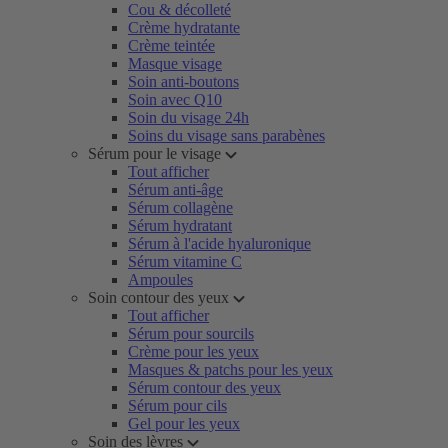
Cou & décolleté
Crème hydratante
Crème teintée
Masque visage
Soin anti-boutons
Soin avec Q10
Soin du visage 24h
Soins du visage sans parabènes
Sérum pour le visage
Tout afficher
Sérum anti-âge
Sérum collagène
Sérum hydratant
Sérum à l'acide hyaluronique
Sérum vitamine C
Ampoules
Soin contour des yeux
Tout afficher
Sérum pour sourcils
Crème pour les yeux
Masques & patchs pour les yeux
Sérum contour des yeux
Sérum pour cils
Gel pour les yeux
Soin des lèvres