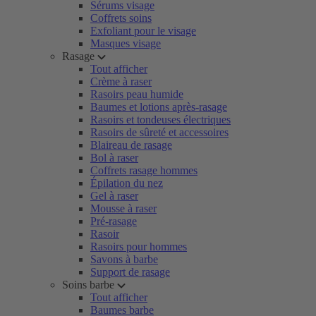
Sérums visage
Coffrets soins
Exfoliant pour le visage
Masques visage
Rasage
Tout afficher
Crème à raser
Rasoirs peau humide
Baumes et lotions après-rasage
Rasoirs et tondeuses électriques
Rasoirs de sûreté et accessoires
Blaireau de rasage
Bol à raser
Coffrets rasage hommes
Épilation du nez
Gel à raser
Mousse à raser
Pré-rasage
Rasoir
Rasoirs pour hommes
Savons à barbe
Support de rasage
Soins barbe
Tout afficher
Baumes barbe