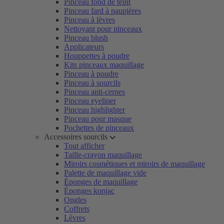
Pinceau fond de teint
Pinceau fard à paupières
Pinceau à lèvres
Nettoyant pour pinceaux
Pinceau blush
Applicateurs
Houppettes à poudre
Kits pinceaux maquillage
Pinceau à poudre
Pinceau à sourcils
Pinceau anti-cernes
Pinceau eyeliner
Pinceau highlighter
Pinceau pour masque
Pochettes de pinceaux
Accessoires sourcils
Tout afficher
Taille-crayon maquillage
Miroirs cosmétiques et miroirs de maquillage
Palette de maquillage vide
Éponges de maquillage
Éponges konjac
Ongles
Coffrets
Lèvres