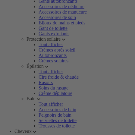
Gants autobronzants
Accessoires de pédicure
Accessoires de manucure
Accessoires de soin
Bijoux de mains et pieds
Gant de toilette
Gants exfoliants
Protection soilaire
Tout afficher
Crèmes après soleil
Autobronzants
Crèmes solaires
Épilation
Tout afficher
Cire froide & chaude
Rasoirs
Soins du rasage
Crème dépilatoire
Bain
Tout afficher
Accessoires de bain
Peignoirs de bain
Serviettes de toilette
Trousses de toilette
Cheveux