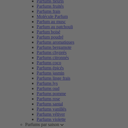
Parfums fleuris
Parfums fruités
Parfums frais
Molécule Parfum
Parfum au musc
Parfum au patchouli
Parfum boisé
Parfum poudré
Parfums aromatiques
Parfums bergamote
Parfums chyprés
Parfums citronnés
Parfums coco
Parfums épicés
Parfums jasmin
Parfums linge frais
Parfums lys
Parfums oud
Parfums pomme
Parfums rose
Parfums santal
Parfums vanillés
Parfums vétiver
Parfums violette
Parfums par saison