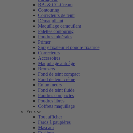
BB- & CC-Cream
Contouring
Correcteurs de teint
Démaquillant
Maquillage camouflant
Palettes contouring
Poudres minérales
Primer
Spray fixateur et poudre fixatrice
Correcteurs
Accessoires
Maquillage anti-âge
Bronzers
Fond de teint compact
Fond de teint crème
Enlumineurs
Fond de teint fluide
Poudres compactes
Poudres libres
Coffrets maquillage
Yeux
Tout afficher
Fards à paupières
Mascara
Eyeliner