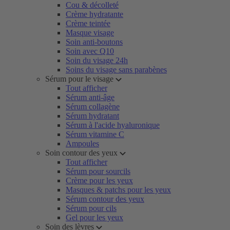
Cou & décolleté
Crème hydratante
Crème teintée
Masque visage
Soin anti-boutons
Soin avec Q10
Soin du visage 24h
Soins du visage sans parabènes
Sérum pour le visage
Tout afficher
Sérum anti-âge
Sérum collagène
Sérum hydratant
Sérum à l'acide hyaluronique
Sérum vitamine C
Ampoules
Soin contour des yeux
Tout afficher
Sérum pour sourcils
Crème pour les yeux
Masques & patchs pour les yeux
Sérum contour des yeux
Sérum pour cils
Gel pour les yeux
Soin des lèvres