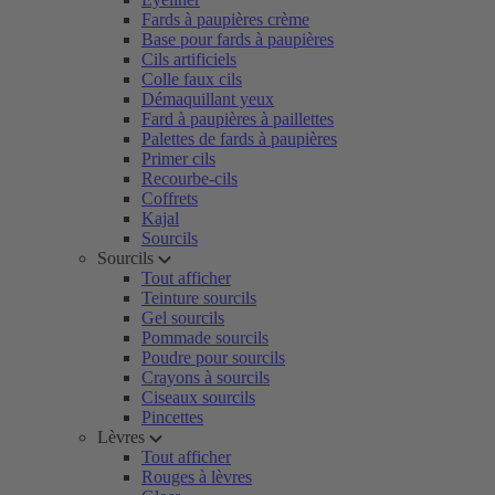
Fards à paupières crème
Base pour fards à paupières
Cils artificiels
Colle faux cils
Démaquillant yeux
Fard à paupières à paillettes
Palettes de fards à paupières
Primer cils
Recourbe-cils
Coffrets
Kajal
Sourcils
Sourcils
Tout afficher
Teinture sourcils
Gel sourcils
Pommade sourcils
Poudre pour sourcils
Crayons à sourcils
Ciseaux sourcils
Pincettes
Lèvres
Tout afficher
Rouges à lèvres