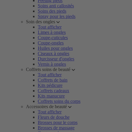
Peeling pieds
Soins anti callosités
Soins des pieds
Spray pour les pieds
Soin des ongles
Tout afficher
Limes à ongles
Coupe-cuticules
Coupe-ongles
Huiles pour ongles
Ciseaux à ongles
Durcisseur d'ongles
Vernis à ongles
Coffrets soins de beauté
Tout afficher
Coffrets de bain
Kits pédicure
Coffrets cadeaux
Kits manucure
Coffrets soins du corps
Accessoires de beauté
Tout afficher
Fleurs de douche
Brosses pour le corps
Brosses de massage