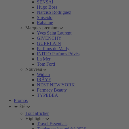
SENSAI
Hugo Boss
Narciso Rodriguez
Shiseido
Rabanne
Marques premium
Yves Saint Laurent
GIVENCHY
GUERLAIN
Parfums de Marly
INITIO Parfums Privés
La Mer
Tom Ford
Nouveau
Widian
IRÄYE
NEST NEW YORK
Farmacy Beauty
TYPEBEA
Promos
☀️ Été
Tout afficher
Highlights
Travel Essentials
Tendances beauté été 2026