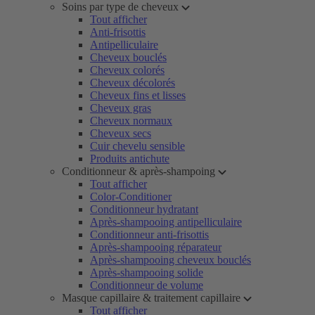
Soins par type de cheveux
Tout afficher
Anti-frisottis
Antipelliculaire
Cheveux bouclés
Cheveux colorés
Cheveux décolorés
Cheveux fins et lisses
Cheveux gras
Cheveux normaux
Cheveux secs
Cuir chevelu sensible
Produits antichute
Conditionneur & après-shampoing
Tout afficher
Color-Conditioner
Conditionneur hydratant
Après-shampooing antipelliculaire
Conditionneur anti-frisottis
Après-shampooing réparateur
Après-shampooing cheveux bouclés
Après-shampooing solide
Conditionneur de volume
Masque capillaire & traitement capillaire
Tout afficher