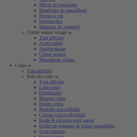
Miroir de courtoisie
Bandeaux de maquillage
Brosse à cils
Dermaroller
Masques de sommeil
Crème solaire visage
Tout afficher
Après-soleil
Autobronzant
Crème solaire
Maquillage solaire
Corps
Tout afficher
Soin du corps
Tout afficher
Laits corps
Déodorants
Beurres corps
Huiles corps
Produits anti-cellulite
Crèmes cou et décolleté
Huile & infusion pour sauna
Huiles de massage & huiles essentielles
Soins intimes
Sprays corps