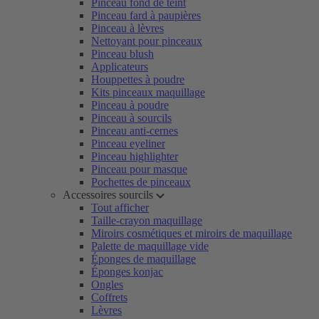
Pinceau fond de teint
Pinceau fard à paupières
Pinceau à lèvres
Nettoyant pour pinceaux
Pinceau blush
Applicateurs
Houppettes à poudre
Kits pinceaux maquillage
Pinceau à poudre
Pinceau à sourcils
Pinceau anti-cernes
Pinceau eyeliner
Pinceau highlighter
Pinceau pour masque
Pochettes de pinceaux
Accessoires sourcils
Tout afficher
Taille-crayon maquillage
Miroirs cosmétiques et miroirs de maquillage
Palette de maquillage vide
Éponges de maquillage
Éponges konjac
Ongles
Coffrets
Lèvres