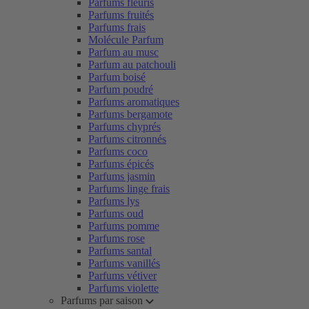
Parfums fleuris
Parfums fruités
Parfums frais
Molécule Parfum
Parfum au musc
Parfum au patchouli
Parfum boisé
Parfum poudré
Parfums aromatiques
Parfums bergamote
Parfums chyprés
Parfums citronnés
Parfums coco
Parfums épicés
Parfums jasmin
Parfums linge frais
Parfums lys
Parfums oud
Parfums pomme
Parfums rose
Parfums santal
Parfums vanillés
Parfums vétiver
Parfums violette
Parfums par saison