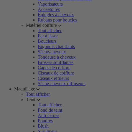
Vaporisateurs
Accessoires
Épingles à cheveux
Rubans pour boucles
Matériel coiffure
Tout afficher
Fer à lisser
Boucleurs
Bigoudis chauffants
Sèche-cheveux
Tondeuse à cheveux
Brosses soufflantes
Capes de coiffure
Ciseaux de coiffure
Ciseaux effileurs
Sèche-cheveux diffuseurs
Maquillage
Tout afficher
Teint
Tout afficher
Fond de teint
Anti-cernes
Poudres
Blush
Surligneur