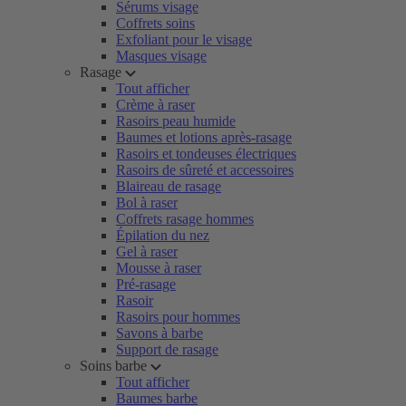
Sérums visage
Coffrets soins
Exfoliant pour le visage
Masques visage
Rasage
Tout afficher
Crème à raser
Rasoirs peau humide
Baumes et lotions après-rasage
Rasoirs et tondeuses électriques
Rasoirs de sûreté et accessoires
Blaireau de rasage
Bol à raser
Coffrets rasage hommes
Épilation du nez
Gel à raser
Mousse à raser
Pré-rasage
Rasoir
Rasoirs pour hommes
Savons à barbe
Support de rasage
Soins barbe
Tout afficher
Baumes barbe