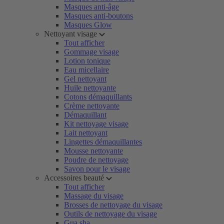
Masques anti-âge
Masques anti-boutons
Masques Glow
Nettoyant visage
Tout afficher
Gommage visage
Lotion tonique
Eau micellaire
Gel nettoyant
Huile nettoyante
Cotons démaquillants
Crème nettoyante
Démaquillant
Kit nettoyage visage
Lait nettoyant
Lingettes démaquillantes
Mousse nettoyante
Poudre de nettoyage
Savon pour le visage
Accessoires beauté
Tout afficher
Massage du visage
Brosses de nettoyage du visage
Outils de nettoyage du visage
Gua sha