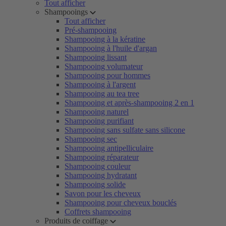
Tout afficher
Shampooings
Tout afficher
Pré-shampooing
Shampooing à la kératine
Shampooing à l'huile d'argan
Shampooing lissant
Shampooing volumateur
Shampooing pour hommes
Shampooing à l'argent
Shampooing au tea tree
Shampooing et après-shampooing 2 en 1
Shampooing naturel
Shampooing purifiant
Shampooing sans sulfate sans silicone
Shampooing sec
Shampooing antipelliculaire
Shampooing réparateur
Shampooing couleur
Shampooing hydratant
Shampooing solide
Savon pour les cheveux
Shampooing pour cheveux bouclés
Coffrets shampooing
Produits de coiffage