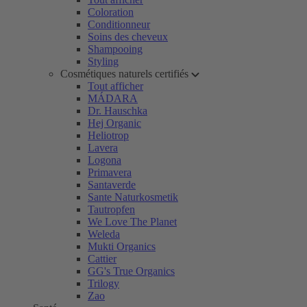
Coloration
Conditionneur
Soins des cheveux
Shampooing
Styling
Cosmétiques naturels certifiés
Tout afficher
MÁDARA
Dr. Hauschka
Hej Organic
Heliotrop
Lavera
Logona
Primavera
Santaverde
Sante Naturkosmetik
Tautropfen
We Love The Planet
Weleda
Mukti Organics
Cattier
GG's True Organics
Trilogy
Zao