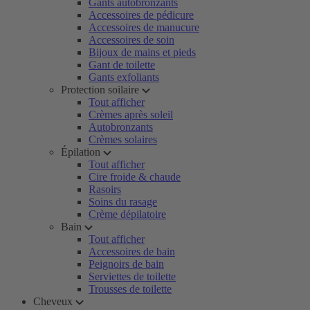
Gants autobronzants
Accessoires de pédicure
Accessoires de manucure
Accessoires de soin
Bijoux de mains et pieds
Gant de toilette
Gants exfoliants
Protection soilaire
Tout afficher
Crèmes après soleil
Autobronzants
Crèmes solaires
Épilation
Tout afficher
Cire froide & chaude
Rasoirs
Soins du rasage
Crème dépilatoire
Bain
Tout afficher
Accessoires de bain
Peignoirs de bain
Serviettes de toilette
Trousses de toilette
Cheveux