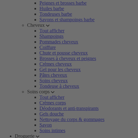
Peignes et brosses barbe
Huiles barbe
Tondeuses barbe
Savons et shampoings barbe
Cheveux
Tout afficher
Shampoings
Pommades cheveux
Coiffure
Chute et pousse cheveux
Brosses à cheveux et peignes
Crèmes cheveux
Gel pour les cheveux
Pâtes cheveux
Soins cheveux
Tondeuse à cheveux
Soins corps
Tout afficher
Crèmes corps
Déodorants et anti-transpirants
Gels douche
Nettoyage du corps & gommages
Savon
Soins intimes
Droguerie