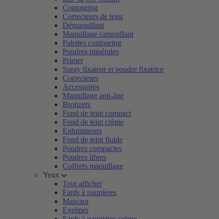
Contouring
Correcteurs de teint
Démaquillant
Maquillage camouflant
Palettes contouring
Poudres minérales
Primer
Spray fixateur et poudre fixatrice
Correcteurs
Accessoires
Maquillage anti-âge
Bronzers
Fond de teint compact
Fond de teint crème
Enlumineurs
Fond de teint fluide
Poudres compactes
Poudres libres
Coffrets maquillage
Yeux
Tout afficher
Fards à paupières
Mascara
Eyeliner
Fards à paupières crème