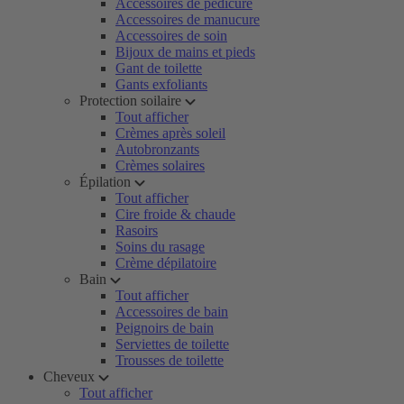
Accessoires de pédicure
Accessoires de manucure
Accessoires de soin
Bijoux de mains et pieds
Gant de toilette
Gants exfoliants
Protection soilaire
Tout afficher
Crèmes après soleil
Autobronzants
Crèmes solaires
Épilation
Tout afficher
Cire froide & chaude
Rasoirs
Soins du rasage
Crème dépilatoire
Bain
Tout afficher
Accessoires de bain
Peignoirs de bain
Serviettes de toilette
Trousses de toilette
Cheveux
Tout afficher