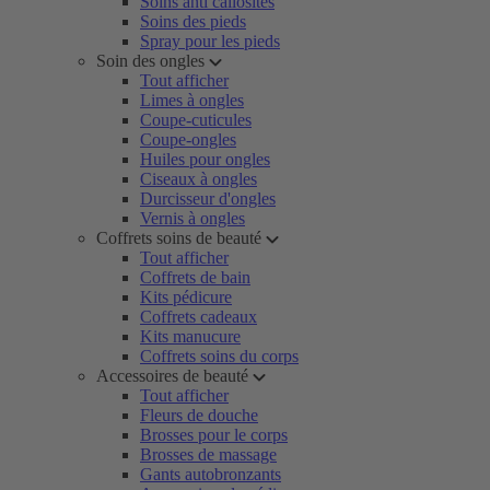
Soins anti callosités
Soins des pieds
Spray pour les pieds
Soin des ongles
Tout afficher
Limes à ongles
Coupe-cuticules
Coupe-ongles
Huiles pour ongles
Ciseaux à ongles
Durcisseur d'ongles
Vernis à ongles
Coffrets soins de beauté
Tout afficher
Coffrets de bain
Kits pédicure
Coffrets cadeaux
Kits manucure
Coffrets soins du corps
Accessoires de beauté
Tout afficher
Fleurs de douche
Brosses pour le corps
Brosses de massage
Gants autobronzants