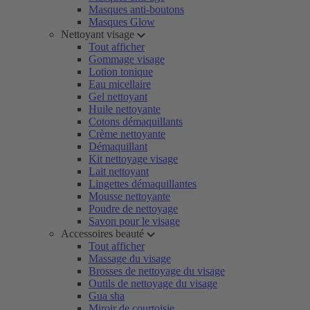
Masques anti-boutons
Masques Glow
Nettoyant visage
Tout afficher
Gommage visage
Lotion tonique
Eau micellaire
Gel nettoyant
Huile nettoyante
Cotons démaquillants
Crème nettoyante
Démaquillant
Kit nettoyage visage
Lait nettoyant
Lingettes démaquillantes
Mousse nettoyante
Poudre de nettoyage
Savon pour le visage
Accessoires beauté
Tout afficher
Massage du visage
Brosses de nettoyage du visage
Outils de nettoyage du visage
Gua sha
Miroir de courtoisie