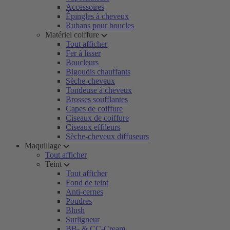
Accessoires
Épingles à cheveux
Rubans pour boucles
Matériel coiffure
Tout afficher
Fer à lisser
Boucleurs
Bigoudis chauffants
Sèche-cheveux
Tondeuse à cheveux
Brosses soufflantes
Capes de coiffure
Ciseaux de coiffure
Ciseaux effileurs
Sèche-cheveux diffuseurs
Maquillage
Tout afficher
Teint
Tout afficher
Fond de teint
Anti-cernes
Poudres
Blush
Surligneur
BB- & CC-Cream