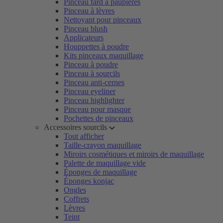
Pinceau fard à paupières
Pinceau à lèvres
Nettoyant pour pinceaux
Pinceau blush
Applicateurs
Houppettes à poudre
Kits pinceaux maquillage
Pinceau à poudre
Pinceau à sourcils
Pinceau anti-cernes
Pinceau eyeliner
Pinceau highlighter
Pinceau pour masque
Pochettes de pinceaux
Accessoires sourcils
Tout afficher
Taille-crayon maquillage
Miroirs cosmétiques et miroirs de maquillage
Palette de maquillage vide
Éponges de maquillage
Éponges konjac
Ongles
Coffrets
Lèvres
Teint