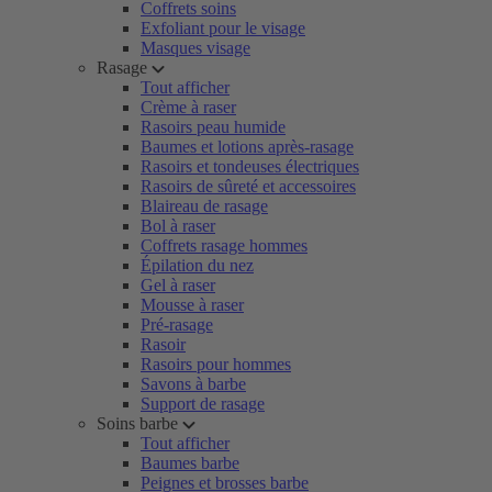
Coffrets soins
Exfoliant pour le visage
Masques visage
Rasage
Tout afficher
Crème à raser
Rasoirs peau humide
Baumes et lotions après-rasage
Rasoirs et tondeuses électriques
Rasoirs de sûreté et accessoires
Blaireau de rasage
Bol à raser
Coffrets rasage hommes
Épilation du nez
Gel à raser
Mousse à raser
Pré-rasage
Rasoir
Rasoirs pour hommes
Savons à barbe
Support de rasage
Soins barbe
Tout afficher
Baumes barbe
Peignes et brosses barbe