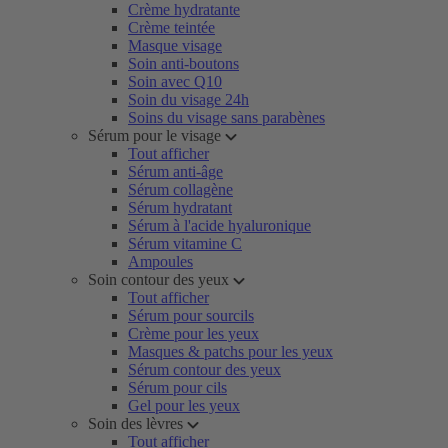
Crème hydratante
Crème teintée
Masque visage
Soin anti-boutons
Soin avec Q10
Soin du visage 24h
Soins du visage sans parabènes
Sérum pour le visage
Tout afficher
Sérum anti-âge
Sérum collagène
Sérum hydratant
Sérum à l'acide hyaluronique
Sérum vitamine C
Ampoules
Soin contour des yeux
Tout afficher
Sérum pour sourcils
Crème pour les yeux
Masques & patchs pour les yeux
Sérum contour des yeux
Sérum pour cils
Gel pour les yeux
Soin des lèvres
Tout afficher