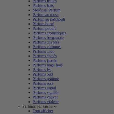
Parfums fruités
Parfums frais
Molécule Parfum
Parfum au musc
Parfum au patchouli
Parfum boisé
Parfum poudré
Parfums aromatiques
Parfums bergamote
Parfums chyprés
Parfums citronnés
Parfums coco
Parfums épicés
Parfums jasmin
Parfums linge frais
Parfums lys
Parfums oud
Parfums pomme
Parfums rose
Parfums santal
Parfums vanillés
Parfums vétiver
Parfums violette
Parfums par saison
Tout afficher