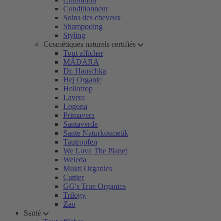
Conditionneur
Soins des cheveux
Shampooing
Styling
Cosmétiques naturels certifiés
Tout afficher
MÁDARA
Dr. Hauschka
Hej Organic
Heliotrop
Lavera
Logona
Primavera
Santaverde
Sante Naturkosmetik
Tautropfen
We Love The Planet
Weleda
Mukti Organics
Cattier
GG's True Organics
Trilogy
Zao
Santé