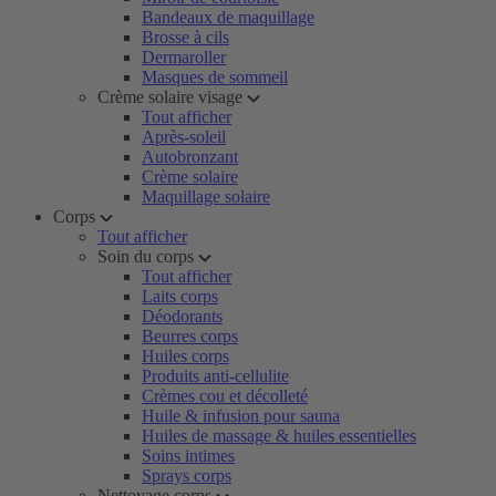
Bandeaux de maquillage
Brosse à cils
Dermaroller
Masques de sommeil
Crème solaire visage
Tout afficher
Après-soleil
Autobronzant
Crème solaire
Maquillage solaire
Corps
Tout afficher
Soin du corps
Tout afficher
Laits corps
Déodorants
Beurres corps
Huiles corps
Produits anti-cellulite
Crèmes cou et décolleté
Huile & infusion pour sauna
Huiles de massage & huiles essentielles
Soins intimes
Sprays corps
Nettoyage corps