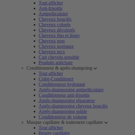
Tout afficher
Anti-frisottis
Antipelliculaire
Cheveux bouclés
Cheveux colorés
Cheveux décolorés
Cheveux fins et lisses
Cheveux gras
Cheveux normaux
Cheveux secs
Cuir chevelu sensible
Produits antichute
Conditionneur & après-shampoing
Tout afficher
Color-Conditioner
Conditionneur hydratant
Après-shampooing antipelliculaire
Conditionneur anti-frisottis
Après-shampooing réparateur
Après-shampooing cheveux bouclés
Après-shampooing solide
Conditionneur de volume
Masque capillaire & traitement capillaire
Tout afficher
Beurre capillaire