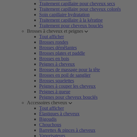
Traitement capillaire pour cheveux secs
Traitement capillaire pour cheveux colorés
Soin capillaire hydratation
Traitement capillaire à la kératine
Traitement pour cheveux bouclés
Brosses à cheveux et peignes
Tout afficher
Brosses rondes
Brosses démêlantes
Brosses plates et paddle
Brosses en bois
Peignes à cheveux
Brosses de massage pour la tête
Brosses en poil de sanglier
Brosses squelettes
Peignes à couper les cheveux
Peignes à queue
Peignes pour cheveux bouclés
Accessoires cheveux
Tout afficher
Élastiques à cheveux
Bigoudis
Chouchous
Barrettes & pinces à cheveux
Vaporisateurs