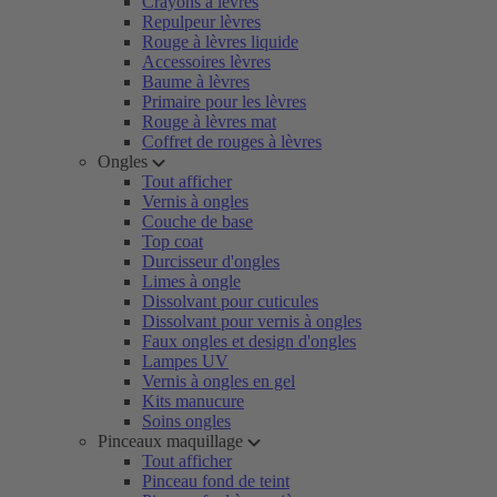
Crayons à lèvres
Repulpeur lèvres
Rouge à lèvres liquide
Accessoires lèvres
Baume à lèvres
Primaire pour les lèvres
Rouge à lèvres mat
Coffret de rouges à lèvres
Ongles
Tout afficher
Vernis à ongles
Couche de base
Top coat
Durcisseur d'ongles
Limes à ongle
Dissolvant pour cuticules
Dissolvant pour vernis à ongles
Faux ongles et design d'ongles
Lampes UV
Vernis à ongles en gel
Kits manucure
Soins ongles
Pinceaux maquillage
Tout afficher
Pinceau fond de teint