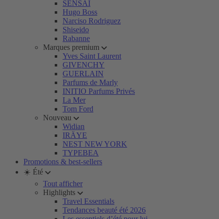
SENSAI
Hugo Boss
Narciso Rodriguez
Shiseido
Rabanne
Marques premium
Yves Saint Laurent
GIVENCHY
GUERLAIN
Parfums de Marly
INITIO Parfums Privés
La Mer
Tom Ford
Nouveau
Widian
IRÄYE
NEST NEW YORK
TYPEBEA
Promotions & best-sellers
☀️ Été
Tout afficher
Highlights
Travel Essentials
Tendances beauté été 2026
Les essentiels d’été pour lui