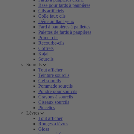
Base pour fards à paupières
Cils artificiels
Colle faux cils
Démaquillant yeux
Fard à paupières à paillettes
Palettes de fards à paupières
Primer cils
Recourbe-cils
Coffrets
Kajal
Sourcils
Sourcils
Tout afficher
Teinture sourcils
Gel sourcils
Pommade sourcils
Poudre pour sourcils
Crayons à sourcils
Ciseaux sourcils
Pincettes
Lèvres
Tout afficher
Rouges à lèvres
Gloss