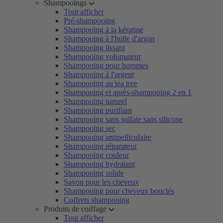
Shampooings
Tout afficher
Pré-shampooing
Shampooing à la kératine
Shampooing à l'huile d'argan
Shampooing lissant
Shampooing volumateur
Shampooing pour hommes
Shampooing à l'argent
Shampooing au tea tree
Shampooing et après-shampooing 2 en 1
Shampooing naturel
Shampooing purifiant
Shampooing sans sulfate sans silicone
Shampooing sec
Shampooing antipelliculaire
Shampooing réparateur
Shampooing couleur
Shampooing hydratant
Shampooing solide
Savon pour les cheveux
Shampooing pour cheveux bouclés
Coffrets shampooing
Produits de coiffage
Tout afficher