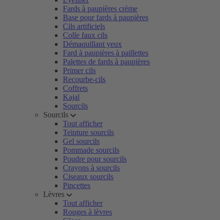
Fards à paupières crème
Base pour fards à paupières
Cils artificiels
Colle faux cils
Démaquillant yeux
Fard à paupières à paillettes
Palettes de fards à paupières
Primer cils
Recourbe-cils
Coffrets
Kajal
Sourcils
Sourcils
Tout afficher
Teinture sourcils
Gel sourcils
Pommade sourcils
Poudre pour sourcils
Crayons à sourcils
Ciseaux sourcils
Pincettes
Lèvres
Tout afficher
Rouges à lèvres