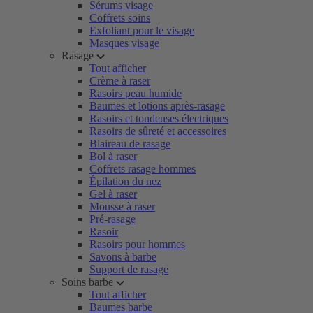
Sérums visage
Coffrets soins
Exfoliant pour le visage
Masques visage
Rasage
Tout afficher
Crème à raser
Rasoirs peau humide
Baumes et lotions après-rasage
Rasoirs et tondeuses électriques
Rasoirs de sûreté et accessoires
Blaireau de rasage
Bol à raser
Coffrets rasage hommes
Épilation du nez
Gel à raser
Mousse à raser
Pré-rasage
Rasoir
Rasoirs pour hommes
Savons à barbe
Support de rasage
Soins barbe
Tout afficher
Baumes barbe