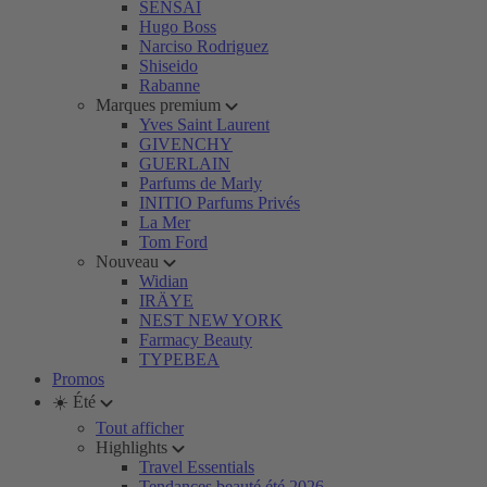
SENSAI
Hugo Boss
Narciso Rodriguez
Shiseido
Rabanne
Marques premium
Yves Saint Laurent
GIVENCHY
GUERLAIN
Parfums de Marly
INITIO Parfums Privés
La Mer
Tom Ford
Nouveau
Widian
IRÄYE
NEST NEW YORK
Farmacy Beauty
TYPEBEA
Promos
☀️ Été
Tout afficher
Highlights
Travel Essentials
Tendances beauté été 2026