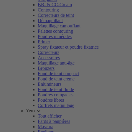
BB- & CC-Cream
Contouring
Correcteurs de teint
Démaquillant
Maquillage camouflant
Palettes contouring
Poudres minérales
Primer
Spray fixateur et poudre fixatrice
Correcteurs
Accessoires
Maquillage anti-âge
Bronzers
Fond de teint compact
Fond de teint crème
Enlumineurs
Fond de teint fluide
Poudres compactes
Poudres libres
Coffrets maquillage
Yeux
Tout afficher
Fards à paupières
Mascara
Eyeliner