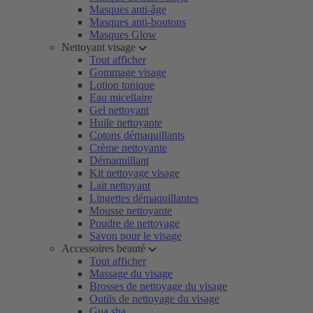
Masques anti-âge
Masques anti-boutons
Masques Glow
Nettoyant visage
Tout afficher
Gommage visage
Lotion tonique
Eau micellaire
Gel nettoyant
Huile nettoyante
Cotons démaquillants
Crème nettoyante
Démaquillant
Kit nettoyage visage
Lait nettoyant
Lingettes démaquillantes
Mousse nettoyante
Poudre de nettoyage
Savon pour le visage
Accessoires beauté
Tout afficher
Massage du visage
Brosses de nettoyage du visage
Outils de nettoyage du visage
Gua sha