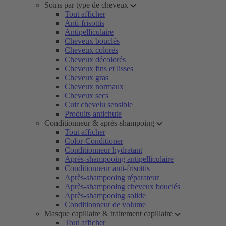
Soins par type de cheveux
Tout afficher
Anti-frisottis
Antipelliculaire
Cheveux bouclés
Cheveux colorés
Cheveux décolorés
Cheveux fins et lisses
Cheveux gras
Cheveux normaux
Cheveux secs
Cuir chevelu sensible
Produits antichute
Conditionneur & après-shampoing
Tout afficher
Color-Conditioner
Conditionneur hydratant
Après-shampooing antipelliculaire
Conditionneur anti-frisottis
Après-shampooing réparateur
Après-shampooing cheveux bouclés
Après-shampooing solide
Conditionneur de volume
Masque capillaire & traitement capillaire
Tout afficher