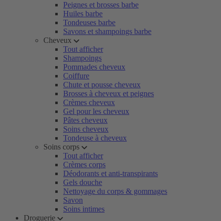
Peignes et brosses barbe
Huiles barbe
Tondeuses barbe
Savons et shampoings barbe
Cheveux
Tout afficher
Shampoings
Pommades cheveux
Coiffure
Chute et pousse cheveux
Brosses à cheveux et peignes
Crèmes cheveux
Gel pour les cheveux
Pâtes cheveux
Soins cheveux
Tondeuse à cheveux
Soins corps
Tout afficher
Crèmes corps
Déodorants et anti-transpirants
Gels douche
Nettoyage du corps & gommages
Savon
Soins intimes
Droguerie