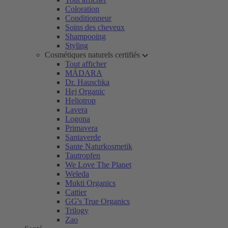
Coloration
Conditionneur
Soins des cheveux
Shampooing
Styling
Cosmétiques naturels certifiés
Tout afficher
MÁDARA
Dr. Hauschka
Hej Organic
Heliotrop
Lavera
Logona
Primavera
Santaverde
Sante Naturkosmetik
Tautropfen
We Love The Planet
Weleda
Mukti Organics
Cattier
GG's True Organics
Trilogy
Zao