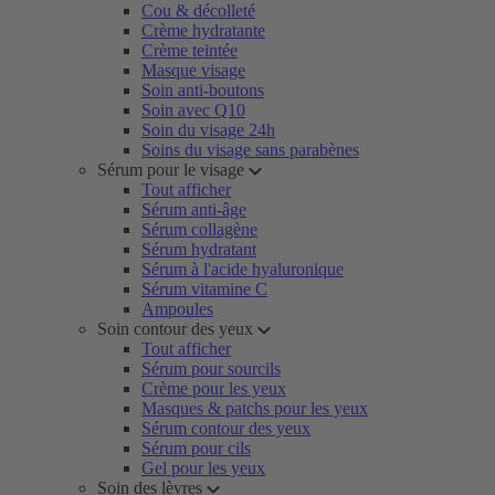
Cou & décolleté
Crème hydratante
Crème teintée
Masque visage
Soin anti-boutons
Soin avec Q10
Soin du visage 24h
Soins du visage sans parabènes
Sérum pour le visage
Tout afficher
Sérum anti-âge
Sérum collagène
Sérum hydratant
Sérum à l'acide hyaluronique
Sérum vitamine C
Ampoules
Soin contour des yeux
Tout afficher
Sérum pour sourcils
Crème pour les yeux
Masques & patchs pour les yeux
Sérum contour des yeux
Sérum pour cils
Gel pour les yeux
Soin des lèvres