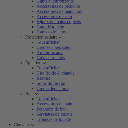
Gants autobronzants
Accessoires de pédicure
Accessoires de manucure
Accessoires de soin
Bijoux de mains et pieds
Gant de toilette
Gants exfoliants
Protection soilaire
Tout afficher
Crèmes après soleil
Autobronzants
Crèmes solaires
Épilation
Tout afficher
Cire froide & chaude
Rasoirs
Soins du rasage
Crème dépilatoire
Bain
Tout afficher
Accessoires de bain
Peignoirs de bain
Serviettes de toilette
Trousses de toilette
Cheveux