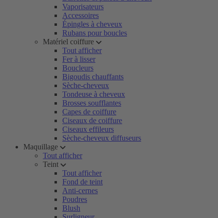
Vaporisateurs
Accessoires
Épingles à cheveux
Rubans pour boucles
Matériel coiffure
Tout afficher
Fer à lisser
Boucleurs
Bigoudis chauffants
Sèche-cheveux
Tondeuse à cheveux
Brosses soufflantes
Capes de coiffure
Ciseaux de coiffure
Ciseaux effileurs
Sèche-cheveux diffuseurs
Maquillage
Tout afficher
Teint
Tout afficher
Fond de teint
Anti-cernes
Poudres
Blush
Surligneur