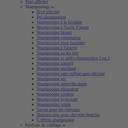
Tout afficher
Shampooings
Tout afficher
Pré-shampooing
Shampooing à la kératine
Shampooing à l'huile d'argan
Shampooing lissant
Shampooing volumateur
Shampooing pour hommes
Shampooing à l'argent
Shampooing au tea tree
Shampooing et après-shampooing 2 en 1
Shampooing naturel
Shampooing purifiant
Shampooing sans sulfate sans silicone
Shampooing sec
Shampooing antipelliculaire
Shampooing réparateur
Shampooing couleur
Shampooing hydratant
Shampooing solide
Savon pour les cheveux
Shampooing pour cheveux bouclés
Coffrets shampooing
Produits de coiffage