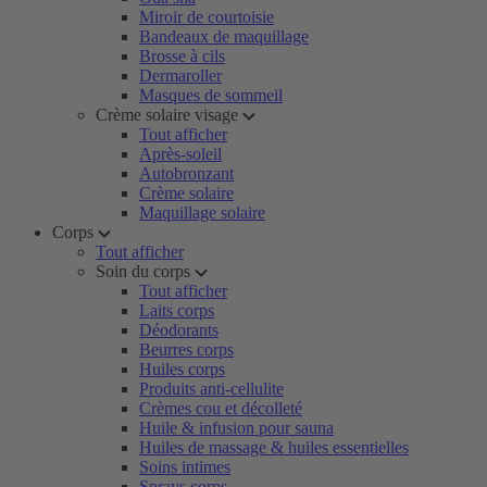
Miroir de courtoisie
Bandeaux de maquillage
Brosse à cils
Dermaroller
Masques de sommeil
Crème solaire visage
Tout afficher
Après-soleil
Autobronzant
Crème solaire
Maquillage solaire
Corps
Tout afficher
Soin du corps
Tout afficher
Laits corps
Déodorants
Beurres corps
Huiles corps
Produits anti-cellulite
Crèmes cou et décolleté
Huile & infusion pour sauna
Huiles de massage & huiles essentielles
Soins intimes
Sprays corps