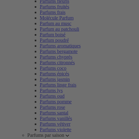
Parfums fleuris
Parfums fruités
Parfums frais
Molécule Parfum
Parfum au musc
Parfum au patchouli
Parfum boisé
Parfum poudré
Parfums aromatiques
Parfums bergamote
Parfums chyprés
Parfums citronnés
Parfums coco
Parfums épicés
Parfums jasmin
Parfums linge frais
Parfums lys
Parfums oud
Parfums pomme
Parfums rose
Parfums santal
Parfums vanillés
Parfums vétiver
Parfums violette
Parfums par saison