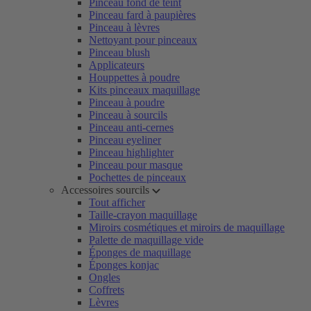
Pinceau fond de teint
Pinceau fard à paupières
Pinceau à lèvres
Nettoyant pour pinceaux
Pinceau blush
Applicateurs
Houppettes à poudre
Kits pinceaux maquillage
Pinceau à poudre
Pinceau à sourcils
Pinceau anti-cernes
Pinceau eyeliner
Pinceau highlighter
Pinceau pour masque
Pochettes de pinceaux
Accessoires sourcils
Tout afficher
Taille-crayon maquillage
Miroirs cosmétiques et miroirs de maquillage
Palette de maquillage vide
Éponges de maquillage
Éponges konjac
Ongles
Coffrets
Lèvres