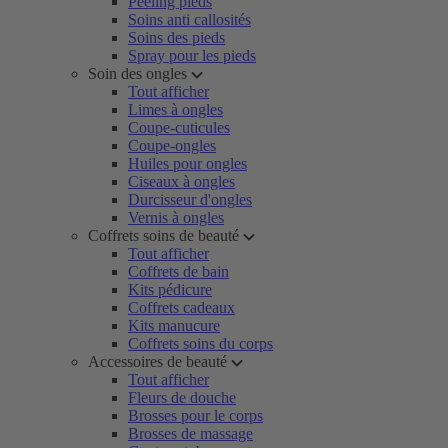
Peeling pieds
Soins anti callosités
Soins des pieds
Spray pour les pieds
Soin des ongles
Tout afficher
Limes à ongles
Coupe-cuticules
Coupe-ongles
Huiles pour ongles
Ciseaux à ongles
Durcisseur d'ongles
Vernis à ongles
Coffrets soins de beauté
Tout afficher
Coffrets de bain
Kits pédicure
Coffrets cadeaux
Kits manucure
Coffrets soins du corps
Accessoires de beauté
Tout afficher
Fleurs de douche
Brosses pour le corps
Brosses de massage