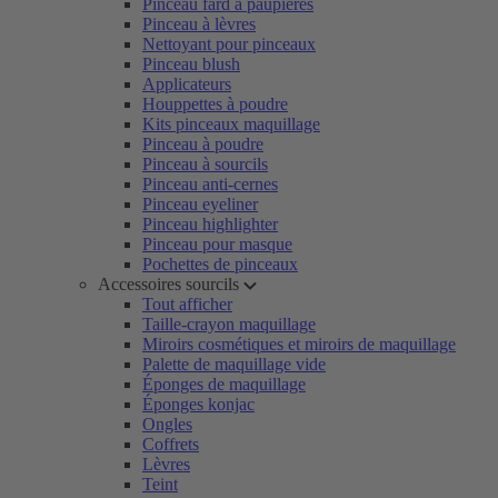
Pinceau fard à paupières
Pinceau à lèvres
Nettoyant pour pinceaux
Pinceau blush
Applicateurs
Houppettes à poudre
Kits pinceaux maquillage
Pinceau à poudre
Pinceau à sourcils
Pinceau anti-cernes
Pinceau eyeliner
Pinceau highlighter
Pinceau pour masque
Pochettes de pinceaux
Accessoires sourcils
Tout afficher
Taille-crayon maquillage
Miroirs cosmétiques et miroirs de maquillage
Palette de maquillage vide
Éponges de maquillage
Éponges konjac
Ongles
Coffrets
Lèvres
Teint