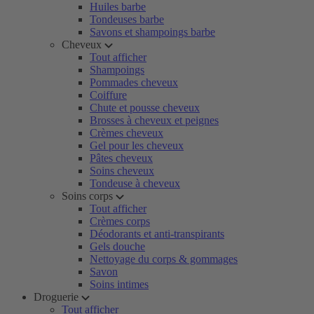
Huiles barbe
Tondeuses barbe
Savons et shampoings barbe
Cheveux
Tout afficher
Shampoings
Pommades cheveux
Coiffure
Chute et pousse cheveux
Brosses à cheveux et peignes
Crèmes cheveux
Gel pour les cheveux
Pâtes cheveux
Soins cheveux
Tondeuse à cheveux
Soins corps
Tout afficher
Crèmes corps
Déodorants et anti-transpirants
Gels douche
Nettoyage du corps & gommages
Savon
Soins intimes
Droguerie
Tout afficher