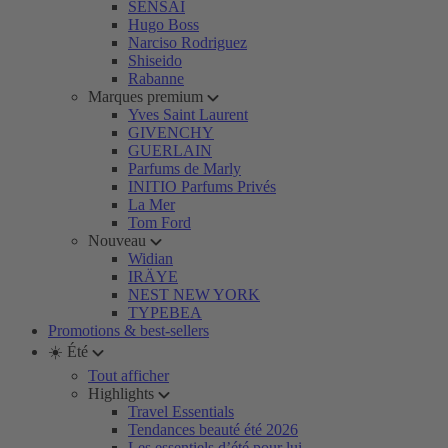
SENSAI
Hugo Boss
Narciso Rodriguez
Shiseido
Rabanne
Marques premium
Yves Saint Laurent
GIVENCHY
GUERLAIN
Parfums de Marly
INITIO Parfums Privés
La Mer
Tom Ford
Nouveau
Widian
IRÄYE
NEST NEW YORK
TYPEBEA
Promotions & best-sellers
☀️ Été
Tout afficher
Highlights
Travel Essentials
Tendances beauté été 2026
Les essentiels d’été pour lui