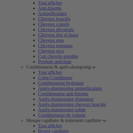
Tout afficher
Anti-frisottis
Antipelliculaire
Cheveux bouclés
Cheveux colorés
Cheveux décolorés
Cheveux fins et lisses
Cheveux gras
Cheveux normaux
Cheveux secs
Cuir chevelu sensible
Produits antichute
Conditionneur & après-shampoing
Tout afficher
Color-Conditioner
Conditionneur hydratant
Après-shampooing antipelliculaire
Conditionneur anti-frisottis
Après-shampooing réparateur
Après-shampooing cheveux bouclés
Après-shampooing solide
Conditionneur de volume
Masque capillaire & traitement capillaire
Tout afficher
Beurre capillaire