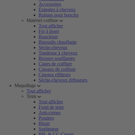
Accessoires
Épingles à cheveux
Rubans pour boucles
Matériel coiffure
Tout afficher
Fer à lisser
Boucleurs
Bigoudis chauffants
Sèche-cheveux
Tondeuse à cheveux
Brosses soufflantes
Capes de coiffure
Ciseaux de coiffure
Ciseaux effileurs
Sèche-cheveux diffuseurs
Maquillage
Tout afficher
Teint
Tout afficher
Fond de teint
Anti-cernes
Poudres
Blush
Surligneur
BB- & CC-Cream