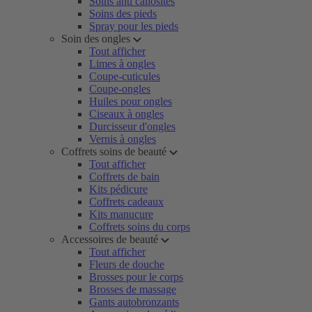
Soins anti callosités
Soins des pieds
Spray pour les pieds
Soin des ongles
Tout afficher
Limes à ongles
Coupe-cuticules
Coupe-ongles
Huiles pour ongles
Ciseaux à ongles
Durcisseur d'ongles
Vernis à ongles
Coffrets soins de beauté
Tout afficher
Coffrets de bain
Kits pédicure
Coffrets cadeaux
Kits manucure
Coffrets soins du corps
Accessoires de beauté
Tout afficher
Fleurs de douche
Brosses pour le corps
Brosses de massage
Gants autobronzants