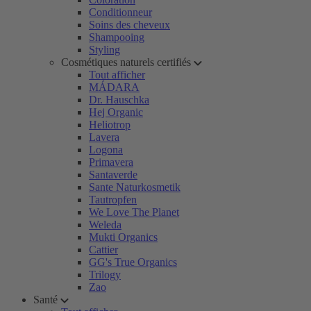
Conditionneur
Soins des cheveux
Shampooing
Styling
Cosmétiques naturels certifiés
Tout afficher
MÁDARA
Dr. Hauschka
Hej Organic
Heliotrop
Lavera
Logona
Primavera
Santaverde
Sante Naturkosmetik
Tautropfen
We Love The Planet
Weleda
Mukti Organics
Cattier
GG's True Organics
Trilogy
Zao
Santé