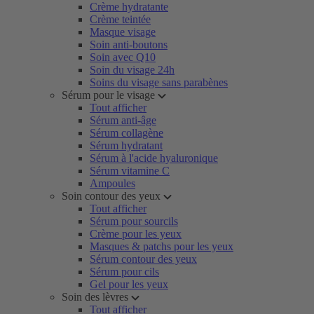
Crème hydratante
Crème teintée
Masque visage
Soin anti-boutons
Soin avec Q10
Soin du visage 24h
Soins du visage sans parabènes
Sérum pour le visage
Tout afficher
Sérum anti-âge
Sérum collagène
Sérum hydratant
Sérum à l'acide hyaluronique
Sérum vitamine C
Ampoules
Soin contour des yeux
Tout afficher
Sérum pour sourcils
Crème pour les yeux
Masques & patchs pour les yeux
Sérum contour des yeux
Sérum pour cils
Gel pour les yeux
Soin des lèvres
Tout afficher