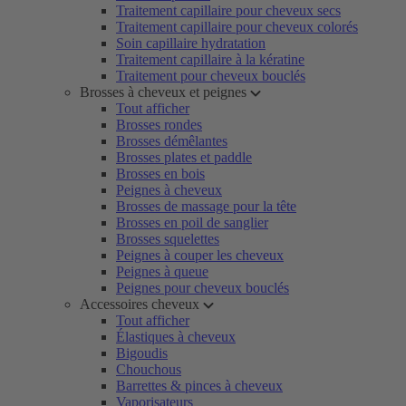
Traitement capillaire pour cheveux secs
Traitement capillaire pour cheveux colorés
Soin capillaire hydratation
Traitement capillaire à la kératine
Traitement pour cheveux bouclés
Brosses à cheveux et peignes
Tout afficher
Brosses rondes
Brosses démêlantes
Brosses plates et paddle
Brosses en bois
Peignes à cheveux
Brosses de massage pour la tête
Brosses en poil de sanglier
Brosses squelettes
Peignes à couper les cheveux
Peignes à queue
Peignes pour cheveux bouclés
Accessoires cheveux
Tout afficher
Élastiques à cheveux
Bigoudis
Chouchous
Barrettes & pinces à cheveux
Vaporisateurs