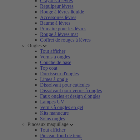
Crayons à lèvres
Repulpeur lèvres
Rouge à lèvres liquide
Accessoires lèvres
Baume à lèvres
Primaire pour les lèvres
Rouge à lèvres mat
Coffret de rouges à lèvres
Ongles
Tout afficher
Vernis à ongles
Couche de base
Top coat
Durcisseur d'ongles
Limes à ongle
Dissolvant pour cuticules
Dissolvant pour vernis à ongles
Faux ongles et design d'ongles
Lampes UV
Vernis à ongles en gel
Kits manucure
Soins ongles
Pinceaux maquillage
Tout afficher
Pinceau fond de teint