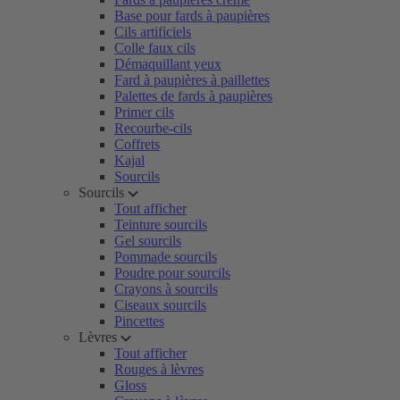
Base pour fards à paupières
Cils artificiels
Colle faux cils
Démaquillant yeux
Fard à paupières à paillettes
Palettes de fards à paupières
Primer cils
Recourbe-cils
Coffrets
Kajal
Sourcils
Sourcils
Tout afficher
Teinture sourcils
Gel sourcils
Pommade sourcils
Poudre pour sourcils
Crayons à sourcils
Ciseaux sourcils
Pincettes
Lèvres
Tout afficher
Rouges à lèvres
Gloss