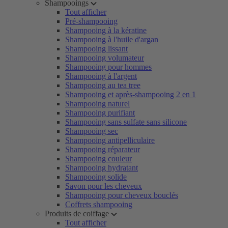
Shampooings
Tout afficher
Pré-shampooing
Shampooing à la kératine
Shampooing à l'huile d'argan
Shampooing lissant
Shampooing volumateur
Shampooing pour hommes
Shampooing à l'argent
Shampooing au tea tree
Shampooing et après-shampooing 2 en 1
Shampooing naturel
Shampooing purifiant
Shampooing sans sulfate sans silicone
Shampooing sec
Shampooing antipelliculaire
Shampooing réparateur
Shampooing couleur
Shampooing hydratant
Shampooing solide
Savon pour les cheveux
Shampooing pour cheveux bouclés
Coffrets shampooing
Produits de coiffage
Tout afficher