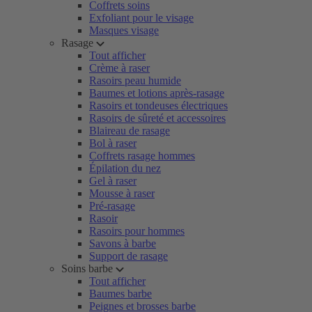
Coffrets soins
Exfoliant pour le visage
Masques visage
Rasage
Tout afficher
Crème à raser
Rasoirs peau humide
Baumes et lotions après-rasage
Rasoirs et tondeuses électriques
Rasoirs de sûreté et accessoires
Blaireau de rasage
Bol à raser
Coffrets rasage hommes
Épilation du nez
Gel à raser
Mousse à raser
Pré-rasage
Rasoir
Rasoirs pour hommes
Savons à barbe
Support de rasage
Soins barbe
Tout afficher
Baumes barbe
Peignes et brosses barbe