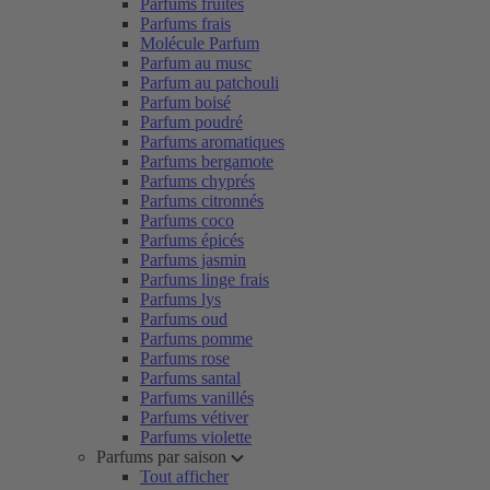
Parfums fruités
Parfums frais
Molécule Parfum
Parfum au musc
Parfum au patchouli
Parfum boisé
Parfum poudré
Parfums aromatiques
Parfums bergamote
Parfums chyprés
Parfums citronnés
Parfums coco
Parfums épicés
Parfums jasmin
Parfums linge frais
Parfums lys
Parfums oud
Parfums pomme
Parfums rose
Parfums santal
Parfums vanillés
Parfums vétiver
Parfums violette
Parfums par saison
Tout afficher