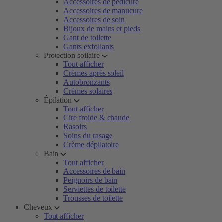
Accessoires de pédicure
Accessoires de manucure
Accessoires de soin
Bijoux de mains et pieds
Gant de toilette
Gants exfoliants
Protection soilaire
Tout afficher
Crèmes après soleil
Autobronzants
Crèmes solaires
Épilation
Tout afficher
Cire froide & chaude
Rasoirs
Soins du rasage
Crème dépilatoire
Bain
Tout afficher
Accessoires de bain
Peignoirs de bain
Serviettes de toilette
Trousses de toilette
Cheveux
Tout afficher