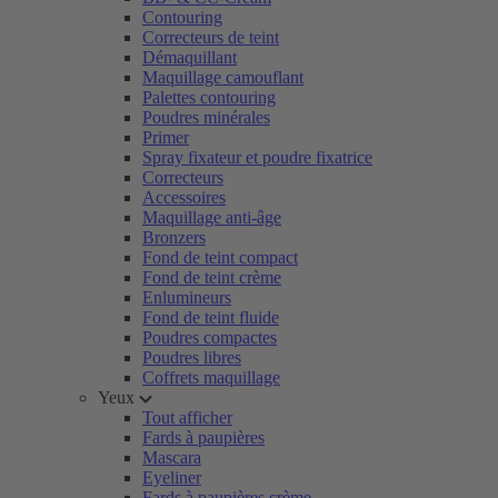
Contouring
Correcteurs de teint
Démaquillant
Maquillage camouflant
Palettes contouring
Poudres minérales
Primer
Spray fixateur et poudre fixatrice
Correcteurs
Accessoires
Maquillage anti-âge
Bronzers
Fond de teint compact
Fond de teint crème
Enlumineurs
Fond de teint fluide
Poudres compactes
Poudres libres
Coffrets maquillage
Yeux
Tout afficher
Fards à paupières
Mascara
Eyeliner
Fards à paupières crème