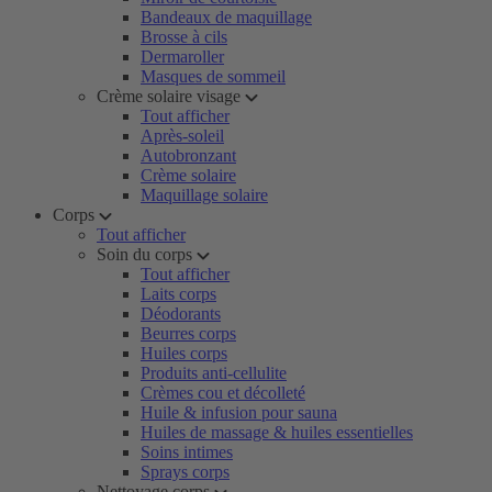
Bandeaux de maquillage
Brosse à cils
Dermaroller
Masques de sommeil
Crème solaire visage
Tout afficher
Après-soleil
Autobronzant
Crème solaire
Maquillage solaire
Corps
Tout afficher
Soin du corps
Tout afficher
Laits corps
Déodorants
Beurres corps
Huiles corps
Produits anti-cellulite
Crèmes cou et décolleté
Huile & infusion pour sauna
Huiles de massage & huiles essentielles
Soins intimes
Sprays corps
Nettoyage corps