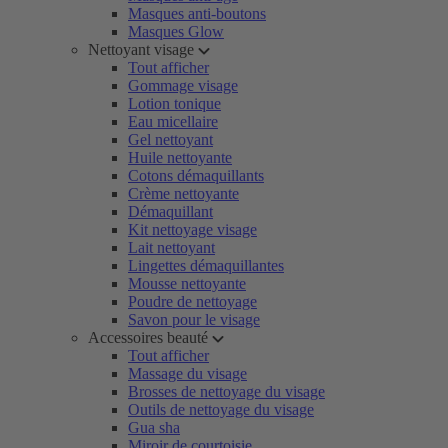
Masques anti-boutons
Masques Glow
Nettoyant visage
Tout afficher
Gommage visage
Lotion tonique
Eau micellaire
Gel nettoyant
Huile nettoyante
Cotons démaquillants
Crème nettoyante
Démaquillant
Kit nettoyage visage
Lait nettoyant
Lingettes démaquillantes
Mousse nettoyante
Poudre de nettoyage
Savon pour le visage
Accessoires beauté
Tout afficher
Massage du visage
Brosses de nettoyage du visage
Outils de nettoyage du visage
Gua sha
Miroir de courtoisie