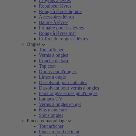
Crayons à lèvres
Repulpeur lèvres
Rouge à lèvres liquide
Accessoires lèvres
Baume à lèvres
Primaire pour les lèvres
Rouge à lèvres mat
Coffret de rouges à lèvres
Ongles
Tout afficher
Vernis à ongles
Couche de base
Top coat
Durcisseur d'ongles
Limes à ongle
Dissolvant pour cuticules
Dissolvant pour vernis à ongles
Faux ongles et design d'ongles
Lampes UV
Vernis à ongles en gel
Kits manucure
Soins ongles
Pinceaux maquillage
Tout afficher
Pinceau fond de teint