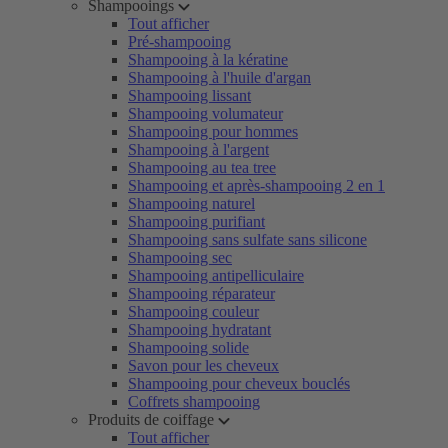
Shampooings
Tout afficher
Pré-shampooing
Shampooing à la kératine
Shampooing à l'huile d'argan
Shampooing lissant
Shampooing volumateur
Shampooing pour hommes
Shampooing à l'argent
Shampooing au tea tree
Shampooing et après-shampooing 2 en 1
Shampooing naturel
Shampooing purifiant
Shampooing sans sulfate sans silicone
Shampooing sec
Shampooing antipelliculaire
Shampooing réparateur
Shampooing couleur
Shampooing hydratant
Shampooing solide
Savon pour les cheveux
Shampooing pour cheveux bouclés
Coffrets shampooing
Produits de coiffage
Tout afficher