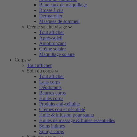
Bandeaux de maquillage
Brosse à cils
Dermaroller
Masques de sommeil
Crème solaire visage
Tout afficher
Après-soleil
Autobronzant
Crème solaire
Maquillage solaire
Corps
Tout afficher
Soin du corps
Tout afficher
Laits corps
Déodorants
Beurres corps
Huiles corps
Produits anti-cellulite
Crèmes cou et décolleté
Huile & infusion pour sauna
Huiles de massage & huiles essentielles
Soins intimes
Sprays corps
Nettoyage corps