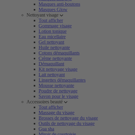
Masques anti-boutons
Masques Glow
Nettoyant visage
Tout afficher
Gommage visage
Lotion tonique
Eau micellaire
Gel nettoyant
Huile nettoyante
Cotons démaquillants
Crème nettoyante
Démaquillant
Kit nettoyage visage
Lait nettoyant
Lingettes démaquillantes
Mousse nettoyante
Poudre de nettoyage
Savon pour le visage
Accessoires beauté
Tout afficher
Massage du visage
Brosses de nettoyage du visage
Outils de nettoyage du visage
Gua sha
Miroir de courtoisie