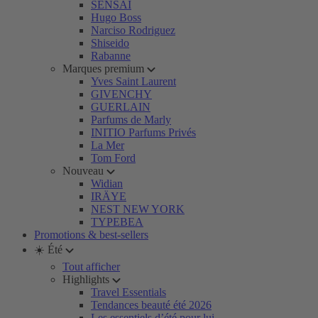
SENSAI
Hugo Boss
Narciso Rodriguez
Shiseido
Rabanne
Marques premium
Yves Saint Laurent
GIVENCHY
GUERLAIN
Parfums de Marly
INITIO Parfums Privés
La Mer
Tom Ford
Nouveau
Widian
IRÄYE
NEST NEW YORK
TYPEBEA
Promotions & best-sellers
☀️ Été
Tout afficher
Highlights
Travel Essentials
Tendances beauté été 2026
Les essentiels d’été pour lui