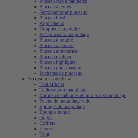
Pinceau fard à paupières
Pinceau à lèvres
Nettoyant pour pinceaux
Pinceau blush
Applicateurs
Houppettes à poudre
Kits pinceaux maquillage
Pinceau à poudre
Pinceau à sourcils
Pinceau anti-cernes
Pinceau eyeliner
Pinceau highlighter
Pinceau pour masque
Pochettes de pinceaux
Accessoires sourcils
Tout afficher
Taille-crayon maquillage
Miroirs cosmétiques et miroirs de maquillage
Palette de maquillage vide
Éponges de maquillage
Éponges konjac
Ongles
Coffrets
Lèvres
Teint