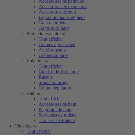
Accessoires de pédicure
Accessoires de manucure
Accessoires de soin
Bijoux de mains et pieds
Gant de toilette
Gants exfoliants
Protection soilaire
Tout afficher
Crèmes après soleil
Autobronzants
Crèmes solaires
Épilation
Tout afficher
Cire froide & chaude
Rasoirs
Soins du rasage
Crème dépilatoire
Bain
Tout afficher
Accessoires de bain
Peignoirs de bain
Serviettes de toilette
Trousses de toilette
Cheveux
Tout afficher