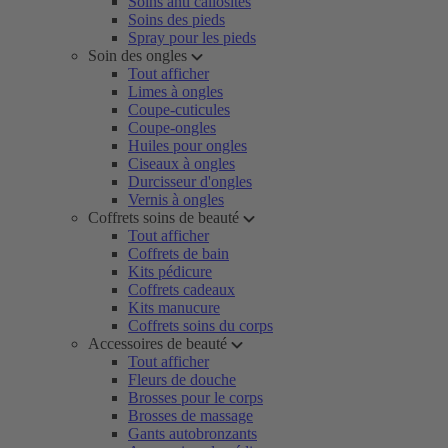
Soins anti callosités
Soins des pieds
Spray pour les pieds
Soin des ongles
Tout afficher
Limes à ongles
Coupe-cuticules
Coupe-ongles
Huiles pour ongles
Ciseaux à ongles
Durcisseur d'ongles
Vernis à ongles
Coffrets soins de beauté
Tout afficher
Coffrets de bain
Kits pédicure
Coffrets cadeaux
Kits manucure
Coffrets soins du corps
Accessoires de beauté
Tout afficher
Fleurs de douche
Brosses pour le corps
Brosses de massage
Gants autobronzants