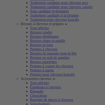
Traitement capillaire pour cheveux secs
Traitement capillaire pour cheveux colorés
Soin capillaire hydratation
Traitement capillaire à la kératine
Traitement pour cheveux bouclés
Brosses à cheveux et peignes
Tout afficher
Brosses rondes
Brosses démêlantes
Brosses plates et paddle
Brosses en bois
Peignes à cheveux
Brosses de massage pour la tête
Brosses en poil de sanglier
Brosses squelettes
Peignes à couper les cheveux
Peignes à queue
Peignes pour cheveux bouclés
Accessoires cheveux
Tout afficher
Élastiques à cheveux
Bigoudis
Chouchous
Barrettes & pinces à cheveux
Vaporisateurs