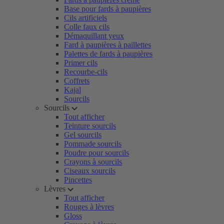
Base pour fards à paupières
Cils artificiels
Colle faux cils
Démaquillant yeux
Fard à paupières à paillettes
Palettes de fards à paupières
Primer cils
Recourbe-cils
Coffrets
Kajal
Sourcils
Sourcils
Tout afficher
Teinture sourcils
Gel sourcils
Pommade sourcils
Poudre pour sourcils
Crayons à sourcils
Ciseaux sourcils
Pincettes
Lèvres
Tout afficher
Rouges à lèvres
Gloss