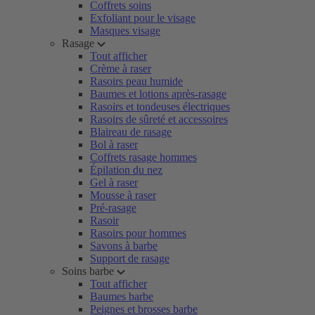
Coffrets soins
Exfoliant pour le visage
Masques visage
Rasage
Tout afficher
Crème à raser
Rasoirs peau humide
Baumes et lotions après-rasage
Rasoirs et tondeuses électriques
Rasoirs de sûreté et accessoires
Blaireau de rasage
Bol à raser
Coffrets rasage hommes
Épilation du nez
Gel à raser
Mousse à raser
Pré-rasage
Rasoir
Rasoirs pour hommes
Savons à barbe
Support de rasage
Soins barbe
Tout afficher
Baumes barbe
Peignes et brosses barbe