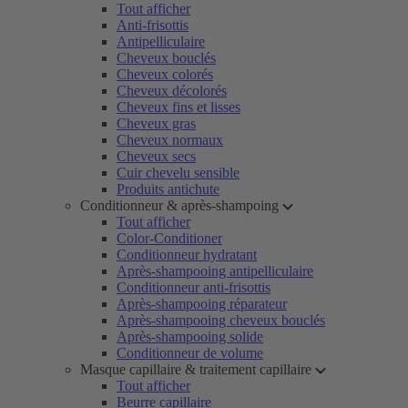
Tout afficher
Anti-frisottis
Antipelliculaire
Cheveux bouclés
Cheveux colorés
Cheveux décolorés
Cheveux fins et lisses
Cheveux gras
Cheveux normaux
Cheveux secs
Cuir chevelu sensible
Produits antichute
Conditionneur & après-shampoing
Tout afficher
Color-Conditioner
Conditionneur hydratant
Après-shampooing antipelliculaire
Conditionneur anti-frisottis
Après-shampooing réparateur
Après-shampooing cheveux bouclés
Après-shampooing solide
Conditionneur de volume
Masque capillaire & traitement capillaire
Tout afficher
Beurre capillaire