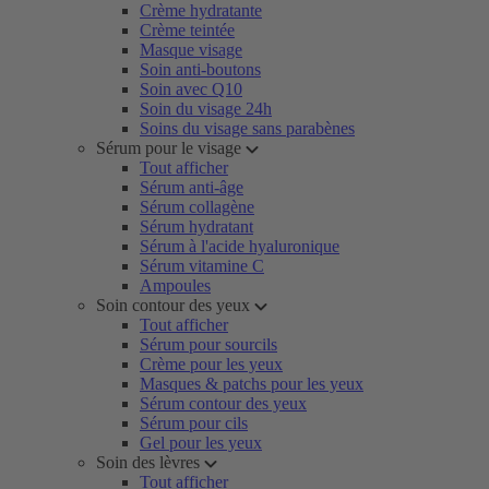
Crème hydratante
Crème teintée
Masque visage
Soin anti-boutons
Soin avec Q10
Soin du visage 24h
Soins du visage sans parabènes
Sérum pour le visage
Tout afficher
Sérum anti-âge
Sérum collagène
Sérum hydratant
Sérum à l'acide hyaluronique
Sérum vitamine C
Ampoules
Soin contour des yeux
Tout afficher
Sérum pour sourcils
Crème pour les yeux
Masques & patchs pour les yeux
Sérum contour des yeux
Sérum pour cils
Gel pour les yeux
Soin des lèvres
Tout afficher