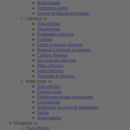
Huiles barbe
Tondeuses barbe
Savons et shampoings barbe
Cheveux
Tout afficher
Shampoings
Pommades cheveux
Coiffure
Chute et pousse cheveux
Brosses à cheveux et peignes
Crèmes cheveux
Gel pour les cheveux
Pâtes cheveux
Soins cheveux
Tondeuse à cheveux
Soins corps
Tout afficher
Crèmes corps
Déodorants et anti-transpirants
Gels douche
Nettoyage du corps & gommages
Savon
Soins intimes
Droguerie
Tout afficher