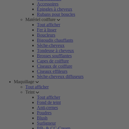
Accessoires
Épingles à cheveux
Rubans pour boucles
Matériel coiffure
Tout afficher
Fer à lisser
Boucleurs
Bigoudis chauffants
Sèche-cheveux
Tondeuse à cheveux
Brosses soufflantes
Capes de coiffure
Ciseaux de coiffure
Ciseaux effileurs
Sèche-cheveux diffuseurs
Maquillage
Tout afficher
Teint
Tout afficher
Fond de teint
Anti-cernes
Poudres
Blush
Surligneur
BB- & CC-Cream