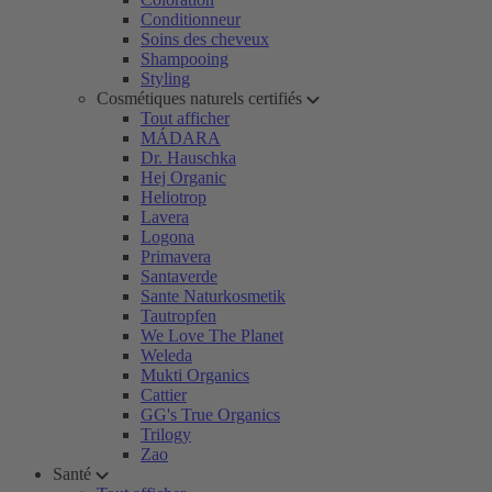
Conditionneur
Soins des cheveux
Shampooing
Styling
Cosmétiques naturels certifiés
Tout afficher
MÁDARA
Dr. Hauschka
Hej Organic
Heliotrop
Lavera
Logona
Primavera
Santaverde
Sante Naturkosmetik
Tautropfen
We Love The Planet
Weleda
Mukti Organics
Cattier
GG's True Organics
Trilogy
Zao
Santé