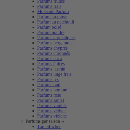
Parfums fruités
Parfums frais
Molécule Parfum
Parfum au musc
Parfum au patchouli
Parfum boisé
Parfum poudré
Parfums aromatiques
Parfums bergamote
Parfums chyprés
Parfums citronnés
Parfums coco
Parfums épicés
Parfums jasmin
Parfums linge frais
Parfums lys
Parfums oud
Parfums pomme
Parfums rose
Parfums santal
Parfums vanillés
Parfums vétiver
Parfums violette
Parfums par saison
Tout afficher