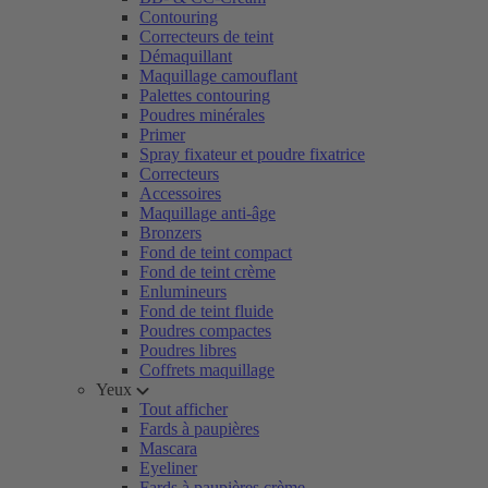
Contouring
Correcteurs de teint
Démaquillant
Maquillage camouflant
Palettes contouring
Poudres minérales
Primer
Spray fixateur et poudre fixatrice
Correcteurs
Accessoires
Maquillage anti-âge
Bronzers
Fond de teint compact
Fond de teint crème
Enlumineurs
Fond de teint fluide
Poudres compactes
Poudres libres
Coffrets maquillage
Yeux
Tout afficher
Fards à paupières
Mascara
Eyeliner
Fards à paupières crème