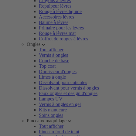
Crayons à lèvres
Repulpeur lèvres
Rouge à lèvres liquide
Accessoires lèvres
Baume à lèvres
Primaire pour les lèvres
Rouge à lèvres mat
Coffret de rouges à lèvres
Ongles
Tout afficher
Vernis à ongles
Couche de base
Top coat
Durcisseur d'ongles
Limes à ongle
Dissolvant pour cuticules
Dissolvant pour vernis à ongles
Faux ongles et design d'ongles
Lampes UV
Vernis à ongles en gel
Kits manucure
Soins ongles
Pinceaux maquillage
Tout afficher
Pinceau fond de teint