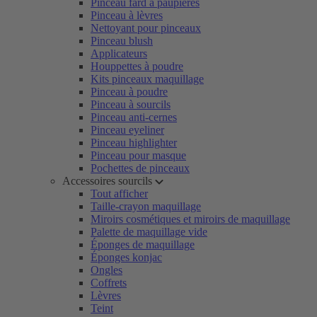
Pinceau fard à paupières
Pinceau à lèvres
Nettoyant pour pinceaux
Pinceau blush
Applicateurs
Houppettes à poudre
Kits pinceaux maquillage
Pinceau à poudre
Pinceau à sourcils
Pinceau anti-cernes
Pinceau eyeliner
Pinceau highlighter
Pinceau pour masque
Pochettes de pinceaux
Accessoires sourcils
Tout afficher
Taille-crayon maquillage
Miroirs cosmétiques et miroirs de maquillage
Palette de maquillage vide
Éponges de maquillage
Éponges konjac
Ongles
Coffrets
Lèvres
Teint