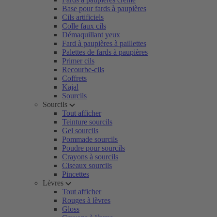
Base pour fards à paupières
Cils artificiels
Colle faux cils
Démaquillant yeux
Fard à paupières à paillettes
Palettes de fards à paupières
Primer cils
Recourbe-cils
Coffrets
Kajal
Sourcils
Sourcils
Tout afficher
Teinture sourcils
Gel sourcils
Pommade sourcils
Poudre pour sourcils
Crayons à sourcils
Ciseaux sourcils
Pincettes
Lèvres
Tout afficher
Rouges à lèvres
Gloss