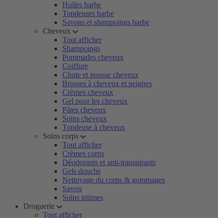
Huiles barbe
Tondeuses barbe
Savons et shampoings barbe
Cheveux
Tout afficher
Shampoings
Pommades cheveux
Coiffure
Chute et pousse cheveux
Brosses à cheveux et peignes
Crèmes cheveux
Gel pour les cheveux
Pâtes cheveux
Soins cheveux
Tondeuse à cheveux
Soins corps
Tout afficher
Crèmes corps
Déodorants et anti-transpirants
Gels douche
Nettoyage du corps & gommages
Savon
Soins intimes
Droguerie
Tout afficher