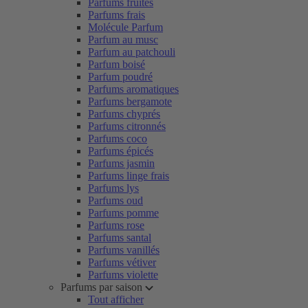
Parfums fruités
Parfums frais
Molécule Parfum
Parfum au musc
Parfum au patchouli
Parfum boisé
Parfum poudré
Parfums aromatiques
Parfums bergamote
Parfums chyprés
Parfums citronnés
Parfums coco
Parfums épicés
Parfums jasmin
Parfums linge frais
Parfums lys
Parfums oud
Parfums pomme
Parfums rose
Parfums santal
Parfums vanillés
Parfums vétiver
Parfums violette
Parfums par saison
Tout afficher