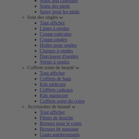
Soins anti callosités
Soins des pieds
Spray pour les pieds
Soin des ongles
Tout afficher
Limes à ongles
Coupe-cuticules
Coupe-ongles
Huiles pour ongles
Ciseaux à ongles
Durcisseur d'ongles
Vernis à ongles
Coffrets soins de beauté
Tout afficher
Coffrets de bain
Kits pédicure
Coffrets cadeaux
Kits manucure
Coffrets soins du corps
Accessoires de beauté
Tout afficher
Fleurs de douche
Brosses pour le corps
Brosses de massage
Gants autobronzants