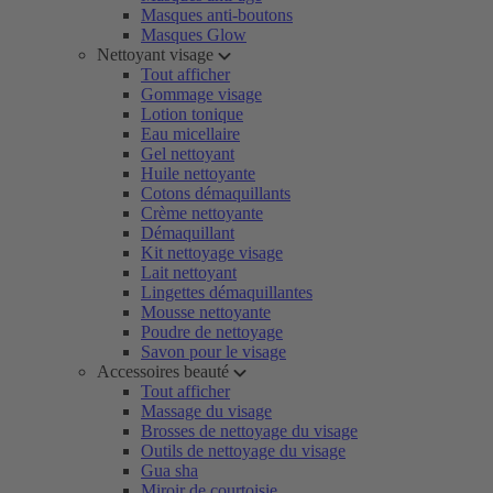
Masques anti-boutons
Masques Glow
Nettoyant visage
Tout afficher
Gommage visage
Lotion tonique
Eau micellaire
Gel nettoyant
Huile nettoyante
Cotons démaquillants
Crème nettoyante
Démaquillant
Kit nettoyage visage
Lait nettoyant
Lingettes démaquillantes
Mousse nettoyante
Poudre de nettoyage
Savon pour le visage
Accessoires beauté
Tout afficher
Massage du visage
Brosses de nettoyage du visage
Outils de nettoyage du visage
Gua sha
Miroir de courtoisie