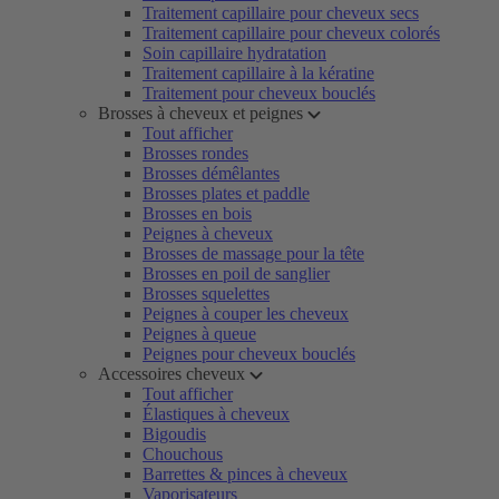
Traitement capillaire pour cheveux secs
Traitement capillaire pour cheveux colorés
Soin capillaire hydratation
Traitement capillaire à la kératine
Traitement pour cheveux bouclés
Brosses à cheveux et peignes
Tout afficher
Brosses rondes
Brosses démêlantes
Brosses plates et paddle
Brosses en bois
Peignes à cheveux
Brosses de massage pour la tête
Brosses en poil de sanglier
Brosses squelettes
Peignes à couper les cheveux
Peignes à queue
Peignes pour cheveux bouclés
Accessoires cheveux
Tout afficher
Élastiques à cheveux
Bigoudis
Chouchous
Barrettes & pinces à cheveux
Vaporisateurs