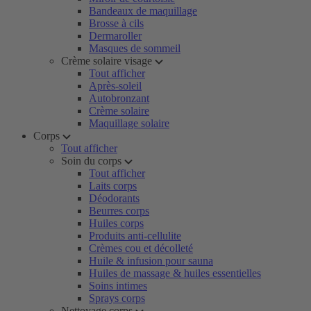
Bandeaux de maquillage
Brosse à cils
Dermaroller
Masques de sommeil
Crème solaire visage
Tout afficher
Après-soleil
Autobronzant
Crème solaire
Maquillage solaire
Corps
Tout afficher
Soin du corps
Tout afficher
Laits corps
Déodorants
Beurres corps
Huiles corps
Produits anti-cellulite
Crèmes cou et décolleté
Huile & infusion pour sauna
Huiles de massage & huiles essentielles
Soins intimes
Sprays corps
Nettoyage corps