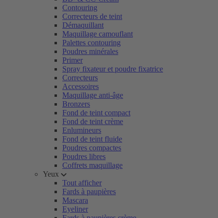
Contouring
Correcteurs de teint
Démaquillant
Maquillage camouflant
Palettes contouring
Poudres minérales
Primer
Spray fixateur et poudre fixatrice
Correcteurs
Accessoires
Maquillage anti-âge
Bronzers
Fond de teint compact
Fond de teint crème
Enlumineurs
Fond de teint fluide
Poudres compactes
Poudres libres
Coffrets maquillage
Yeux
Tout afficher
Fards à paupières
Mascara
Eyeliner
Fards à paupières crème