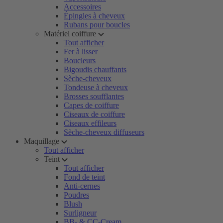
Accessoires
Épingles à cheveux
Rubans pour boucles
Matériel coiffure
Tout afficher
Fer à lisser
Boucleurs
Bigoudis chauffants
Sèche-cheveux
Tondeuse à cheveux
Brosses soufflantes
Capes de coiffure
Ciseaux de coiffure
Ciseaux effileurs
Sèche-cheveux diffuseurs
Maquillage
Tout afficher
Teint
Tout afficher
Fond de teint
Anti-cernes
Poudres
Blush
Surligneur
BB- & CC-Cream