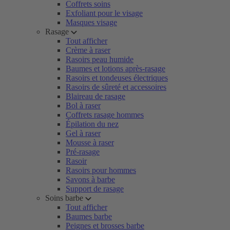
Coffrets soins
Exfoliant pour le visage
Masques visage
Rasage
Tout afficher
Crème à raser
Rasoirs peau humide
Baumes et lotions après-rasage
Rasoirs et tondeuses électriques
Rasoirs de sûreté et accessoires
Blaireau de rasage
Bol à raser
Coffrets rasage hommes
Épilation du nez
Gel à raser
Mousse à raser
Pré-rasage
Rasoir
Rasoirs pour hommes
Savons à barbe
Support de rasage
Soins barbe
Tout afficher
Baumes barbe
Peignes et brosses barbe