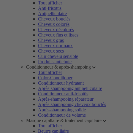
Tout afficher
Anti-frisottis
Antipelliculaire
Cheveux bouclés
Cheveux colorés
Cheveux décolorés
Cheveux fins et lisses
Cheveux gras
Cheveux normaux
Cheveux secs
Cuir chevelu sensible
Produits antichute
Conditionneur & après-shampoing
Tout afficher
Color-Conditioner
Conditionneur hydratant
Après-shampooing antipelliculaire
Conditionneur anti-frisottis
Après-shampooing réparateur
Après-shampooing cheveux bouclés
Après-shampooing solide
Conditionneur de volume
Masque capillaire & traitement capillaire
Tout afficher
Beurre capillaire