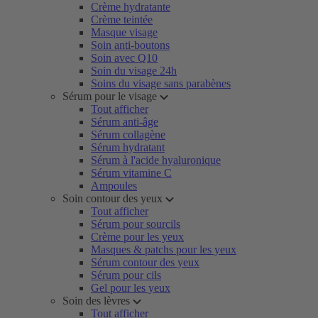
Crème hydratante
Crème teintée
Masque visage
Soin anti-boutons
Soin avec Q10
Soin du visage 24h
Soins du visage sans parabènes
Sérum pour le visage
Tout afficher
Sérum anti-âge
Sérum collagène
Sérum hydratant
Sérum à l'acide hyaluronique
Sérum vitamine C
Ampoules
Soin contour des yeux
Tout afficher
Sérum pour sourcils
Crème pour les yeux
Masques & patchs pour les yeux
Sérum contour des yeux
Sérum pour cils
Gel pour les yeux
Soin des lèvres
Tout afficher