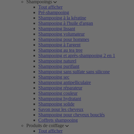
Shampooings
Tout afficher
Pré-shampooing
Shampooing à la kératine
Shampooing à l'huile d'argan
Shampooing lissant
Shampooing volumateur
Shampooing pour hommes
Shampooing à l'argent
Shampooing au tea tree
Shampooing et après-shampooing 2 en 1
Shampooing naturel
Shampooing purifiant
Shampooing sans sulfate sans silicone
Shampooing sec
Shampooing antipelliculaire
Shampooing réparateur
Shampooing couleur
Shampooing hydratant
Shampooing solide
Savon pour les cheveux
Shampooing pour cheveux bouclés
Coffrets shampooing
Produits de coiffage
Tout afficher