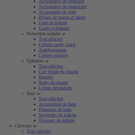
Accessoires de pédicure
Accessoires de manucure
Accessoires de soin
Bijoux de mains et pieds
Gant de toilette
Gants exfoliants
Protection soilaire
Tout afficher
Crèmes après soleil
Autobronzants
Crèmes solaires
Épilation
Tout afficher
Cire froide & chaude
Rasoirs
Soins du rasage
Crème dépilatoire
Bain
Tout afficher
Accessoires de bain
Peignoirs de bain
Serviettes de toilette
Trousses de toilette
Cheveux
Tout afficher