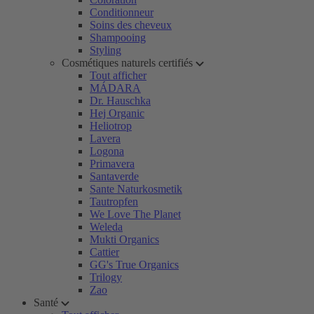
Conditionneur
Soins des cheveux
Shampooing
Styling
Cosmétiques naturels certifiés
Tout afficher
MÁDARA
Dr. Hauschka
Hej Organic
Heliotrop
Lavera
Logona
Primavera
Santaverde
Sante Naturkosmetik
Tautropfen
We Love The Planet
Weleda
Mukti Organics
Cattier
GG's True Organics
Trilogy
Zao
Santé