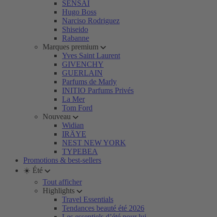
SENSAI
Hugo Boss
Narciso Rodriguez
Shiseido
Rabanne
Marques premium
Yves Saint Laurent
GIVENCHY
GUERLAIN
Parfums de Marly
INITIO Parfums Privés
La Mer
Tom Ford
Nouveau
Widian
IRÄYE
NEST NEW YORK
TYPEBEA
Promotions & best-sellers
☀️ Été
Tout afficher
Highlights
Travel Essentials
Tendances beauté été 2026
Les essentiels d’été pour lui