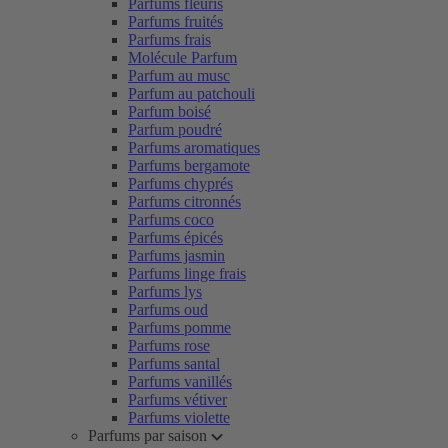
Parfums fleuris
Parfums fruités
Parfums frais
Molécule Parfum
Parfum au musc
Parfum au patchouli
Parfum boisé
Parfum poudré
Parfums aromatiques
Parfums bergamote
Parfums chyprés
Parfums citronnés
Parfums coco
Parfums épicés
Parfums jasmin
Parfums linge frais
Parfums lys
Parfums oud
Parfums pomme
Parfums rose
Parfums santal
Parfums vanillés
Parfums vétiver
Parfums violette
Parfums par saison