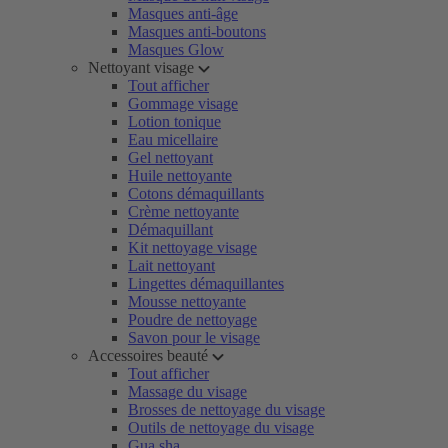
Masques anti-âge
Masques anti-boutons
Masques Glow
Nettoyant visage
Tout afficher
Gommage visage
Lotion tonique
Eau micellaire
Gel nettoyant
Huile nettoyante
Cotons démaquillants
Crème nettoyante
Démaquillant
Kit nettoyage visage
Lait nettoyant
Lingettes démaquillantes
Mousse nettoyante
Poudre de nettoyage
Savon pour le visage
Accessoires beauté
Tout afficher
Massage du visage
Brosses de nettoyage du visage
Outils de nettoyage du visage
Gua sha