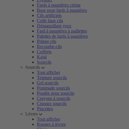
Fards à paupières crème
Base pour fards à paupières
Cils artificiels
Colle faux cils
Démaquillant yeux
Fard à paupières à paillettes
Palettes de fards à paupières
Primer cils
Recourbe-cils
Coffrets
Kajal
Sourcils
Sourcils
Tout afficher
Teinture sourcils
Gel sourcils
Pommade sourcils
Poudre pour sourcils
Crayons à sourcils
Ciseaux sourcils
Pincettes
Lèvres
Tout afficher
Rouges à lèvres