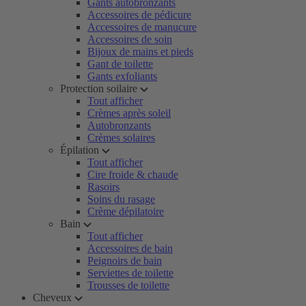
Gants autobronzants
Accessoires de pédicure
Accessoires de manucure
Accessoires de soin
Bijoux de mains et pieds
Gant de toilette
Gants exfoliants
Protection soilaire
Tout afficher
Crèmes après soleil
Autobronzants
Crèmes solaires
Épilation
Tout afficher
Cire froide & chaude
Rasoirs
Soins du rasage
Crème dépilatoire
Bain
Tout afficher
Accessoires de bain
Peignoirs de bain
Serviettes de toilette
Trousses de toilette
Cheveux