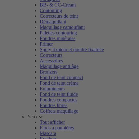
BB- & CC-Cream
Contouring
Correcteurs de teint
Démaquillant
Maquillage camouflant
Palettes contouring
Poudres minérales
Primer
Spray fixateur et poudre fixatrice
Correcteurs
Accessoires
Maquillage anti-âge
Bronzers
Fond de teint compact
Fond de teint crème
Enlumineurs
Fond de teint fluide
Poudres compactes
Poudres libres
Coffrets maquillage
Yeux
Tout afficher
Fards à paupières
Mascara
Eyeliner