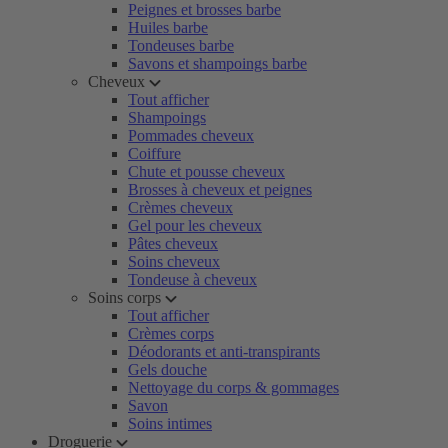
Peignes et brosses barbe
Huiles barbe
Tondeuses barbe
Savons et shampoings barbe
Cheveux
Tout afficher
Shampoings
Pommades cheveux
Coiffure
Chute et pousse cheveux
Brosses à cheveux et peignes
Crèmes cheveux
Gel pour les cheveux
Pâtes cheveux
Soins cheveux
Tondeuse à cheveux
Soins corps
Tout afficher
Crèmes corps
Déodorants et anti-transpirants
Gels douche
Nettoyage du corps & gommages
Savon
Soins intimes
Droguerie