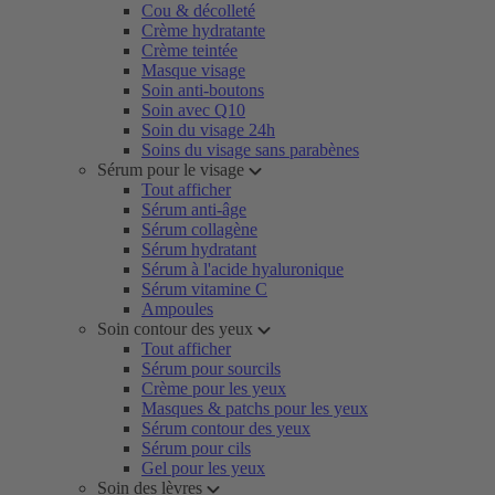
Cou & décolleté
Crème hydratante
Crème teintée
Masque visage
Soin anti-boutons
Soin avec Q10
Soin du visage 24h
Soins du visage sans parabènes
Sérum pour le visage
Tout afficher
Sérum anti-âge
Sérum collagène
Sérum hydratant
Sérum à l'acide hyaluronique
Sérum vitamine C
Ampoules
Soin contour des yeux
Tout afficher
Sérum pour sourcils
Crème pour les yeux
Masques & patchs pour les yeux
Sérum contour des yeux
Sérum pour cils
Gel pour les yeux
Soin des lèvres