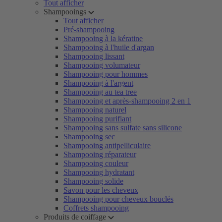
Tout afficher
Shampooings
Tout afficher
Pré-shampooing
Shampooing à la kératine
Shampooing à l'huile d'argan
Shampooing lissant
Shampooing volumateur
Shampooing pour hommes
Shampooing à l'argent
Shampooing au tea tree
Shampooing et après-shampooing 2 en 1
Shampooing naturel
Shampooing purifiant
Shampooing sans sulfate sans silicone
Shampooing sec
Shampooing antipelliculaire
Shampooing réparateur
Shampooing couleur
Shampooing hydratant
Shampooing solide
Savon pour les cheveux
Shampooing pour cheveux bouclés
Coffrets shampooing
Produits de coiffage