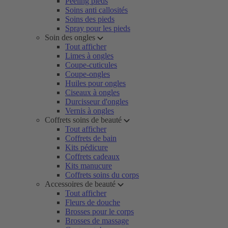
Peeling pieds
Soins anti callosités
Soins des pieds
Spray pour les pieds
Soin des ongles
Tout afficher
Limes à ongles
Coupe-cuticules
Coupe-ongles
Huiles pour ongles
Ciseaux à ongles
Durcisseur d'ongles
Vernis à ongles
Coffrets soins de beauté
Tout afficher
Coffrets de bain
Kits pédicure
Coffrets cadeaux
Kits manucure
Coffrets soins du corps
Accessoires de beauté
Tout afficher
Fleurs de douche
Brosses pour le corps
Brosses de massage