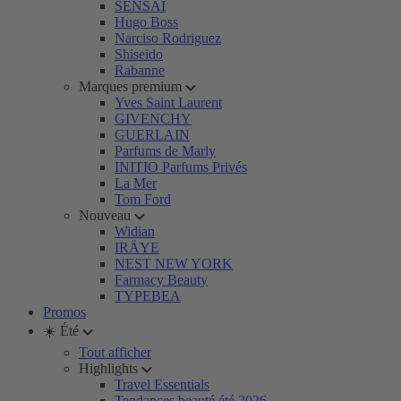
SENSAI
Hugo Boss
Narciso Rodriguez
Shiseido
Rabanne
Marques premium
Yves Saint Laurent
GIVENCHY
GUERLAIN
Parfums de Marly
INITIO Parfums Privés
La Mer
Tom Ford
Nouveau
Widian
IRÄYE
NEST NEW YORK
Farmacy Beauty
TYPEBEA
Promos
☀️ Été
Tout afficher
Highlights
Travel Essentials
Tendances beauté été 2026