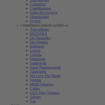
Coloration
Conditionneur
Soins des cheveux
Shampooing
Styling
Cosmétiques naturels certifiés
Tout afficher
MÁDARA
Dr. Hauschka
Hej Organic
Heliotrop
Lavera
Logona
Primavera
Santaverde
Sante Naturkosmetik
Tautropfen
We Love The Planet
Weleda
Mukti Organics
Cattier
GG's True Organics
Trilogy
Zao