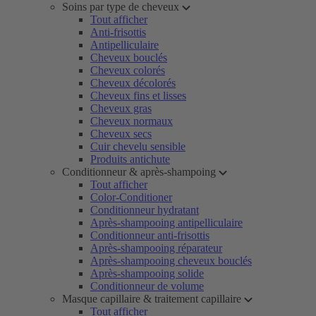
Soins par type de cheveux
Tout afficher
Anti-frisottis
Antipelliculaire
Cheveux bouclés
Cheveux colorés
Cheveux décolorés
Cheveux fins et lisses
Cheveux gras
Cheveux normaux
Cheveux secs
Cuir chevelu sensible
Produits antichute
Conditionneur & après-shampoing
Tout afficher
Color-Conditioner
Conditionneur hydratant
Après-shampooing antipelliculaire
Conditionneur anti-frisottis
Après-shampooing réparateur
Après-shampooing cheveux bouclés
Après-shampooing solide
Conditionneur de volume
Masque capillaire & traitement capillaire
Tout afficher