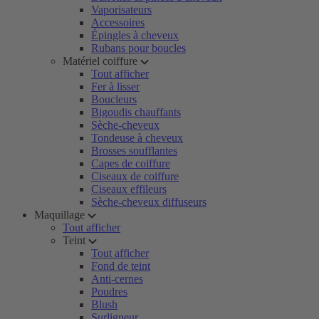
Vaporisateurs
Accessoires
Épingles à cheveux
Rubans pour boucles
Matériel coiffure
Tout afficher
Fer à lisser
Boucleurs
Bigoudis chauffants
Sèche-cheveux
Tondeuse à cheveux
Brosses soufflantes
Capes de coiffure
Ciseaux de coiffure
Ciseaux effileurs
Sèche-cheveux diffuseurs
Maquillage
Tout afficher
Teint
Tout afficher
Fond de teint
Anti-cernes
Poudres
Blush
Surligneur