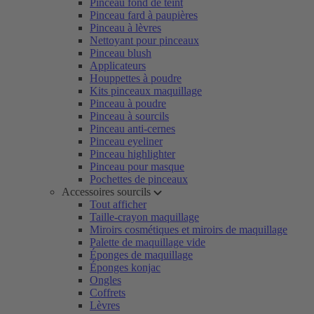
Pinceau fond de teint
Pinceau fard à paupières
Pinceau à lèvres
Nettoyant pour pinceaux
Pinceau blush
Applicateurs
Houppettes à poudre
Kits pinceaux maquillage
Pinceau à poudre
Pinceau à sourcils
Pinceau anti-cernes
Pinceau eyeliner
Pinceau highlighter
Pinceau pour masque
Pochettes de pinceaux
Accessoires sourcils
Tout afficher
Taille-crayon maquillage
Miroirs cosmétiques et miroirs de maquillage
Palette de maquillage vide
Éponges de maquillage
Éponges konjac
Ongles
Coffrets
Lèvres