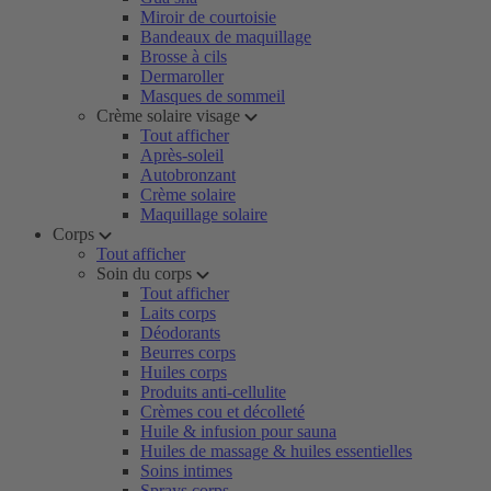
Miroir de courtoisie
Bandeaux de maquillage
Brosse à cils
Dermaroller
Masques de sommeil
Crème solaire visage
Tout afficher
Après-soleil
Autobronzant
Crème solaire
Maquillage solaire
Corps
Tout afficher
Soin du corps
Tout afficher
Laits corps
Déodorants
Beurres corps
Huiles corps
Produits anti-cellulite
Crèmes cou et décolleté
Huile & infusion pour sauna
Huiles de massage & huiles essentielles
Soins intimes
Sprays corps