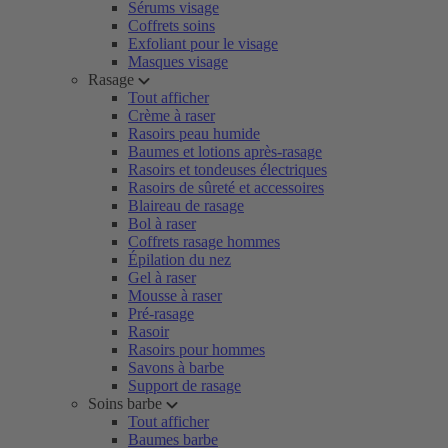
Sérums visage
Coffrets soins
Exfoliant pour le visage
Masques visage
Rasage
Tout afficher
Crème à raser
Rasoirs peau humide
Baumes et lotions après-rasage
Rasoirs et tondeuses électriques
Rasoirs de sûreté et accessoires
Blaireau de rasage
Bol à raser
Coffrets rasage hommes
Épilation du nez
Gel à raser
Mousse à raser
Pré-rasage
Rasoir
Rasoirs pour hommes
Savons à barbe
Support de rasage
Soins barbe
Tout afficher
Baumes barbe